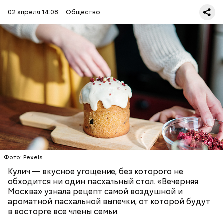
02 апреля 14:08
Общество
Первый необычный рецепт кулича несколько
отличается от классической рецептуры, так как
содержит нестандартную начинку:
ПРАЗДНИКИ
РЕЦЕПТЫ
ПАСХА
Фото: Pexels
Кулич — вкусное угощение, без которого не
обходится ни один пасхальный стол. «Вечерняя
Москва» узнала рецепт самой воздушной и
ароматной пасхальной выпечки, от которой будут
в восторге все члены семьи.