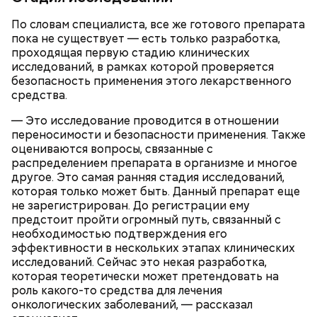
По словам специалиста, все же готового препарата
пока не существует — есть только разработка,
проходящая первую стадию клинических
исследований, в рамках которой проверяется
безопасность применения этого лекарственного
— Смешайте сахарную пудру с цитрусовым соком
средства.
до однородной массы — у вас получится белая
глазурь. Ее можно наносить на куличи после их
— Это исследование проводится в отношении
полного остывания. Вместо стандартной
переносимости и безопасности применения. Также
кондитерской посыпки предлагаю использовать
оцениваются вопросы, связанные с
кусочки шоколада и кураги, — добавил собеседник
распределением препарата в организме и многое
Жареные кабачки с томатами и
«ВМ».
другое. Это самая ранняя стадия исследований,
базиликом
которая только может быть. Данный препарат еще
не зарегистрирован. До регистрации ему
предстоит пройти огромный путь, связанный с
необходимостью подтверждения его
эффективности в нескольких этапах клинических
исследований. Сейчас это некая разработка,
которая теоретически может претендовать на
роль какого-то средства для лечения
онкологических заболеваний, — рассказал