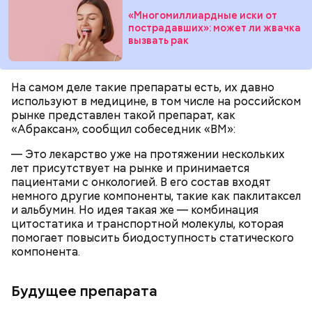
Для глазури нужны:
«Многомиллиардные иски от
пострадавших»: может ли жвачка
вызвать рак
— Для сервировки салата необходимо выложить
все ингредиенты в чашу, поджарить слайсы сыра
на сковороде и выложить их на салат, — дополнил
На самом деле такие препараты есть, их давно
Если после вскрытия переложить тушенку в
Белькович.
используют в медицине, в том числе на российском
другую посуду, она не будет портиться сутки или
рынке представлен такой препарат, как
двое, добавила Русакова. В противном случае при
«Абраксан», сообщил собеседник «ВМ»:
вскрытии происходят процессы окисления, и
металлическая упаковка начинает оказывать
— Это лекарство уже на протяжении нескольких
негативное влияние на мясо, заключила специалист.
лет присутствует на рынке и принимается
пациентами с онкологией. В его состав входят
немного другие компоненты, такие как паклитаксел
и альбумин. Но идея такая же — комбинация
цитостатика и транспортной молекулы, которая
помогает повысить биодоступность статического
компонента.
По словам врача, тушенка полезнее колбасы,
Будущее препарата
потому что является отварным и герметично
Глазурь
упакованным продуктом. Однако если на упаковке