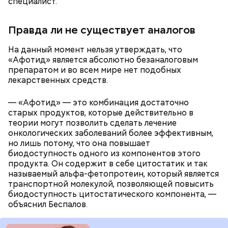
специалист.
сок апельсина или лимона;
Правда ли не существует аналогов
сахарная пудра.
На данный момент нельзя утверждать, что
«Афотид» является абсолютно безаналоговым
препаратом и во всем мире нет подобных
лекарственных средств.
Тонкости от шефа:
обжаривать перцы лучше в
самом начале, чтобы они успели стать мягкими.
— «Афотид» — это комбинация достаточно
старых продуктов, которые действительно в
теории могут позволить сделать лечение
онкологических заболеваний более эффективным,
Молодежь нарекла сардины новым суперфудом.
но лишь потому, что она повышает
Доступная и вкусная рыба богата полезными
биодоступность одного из компонентов этого
нутриентами, а потому о ней все чаще снимают
продукта. Он содержит в себе цитостатик и так
хвалебные ролики. В чем заключается
польза этой
называемый альфа-фетопротеин, который является
рыбы
, с чем можно ее сочетать и кому стоит есть ее
транспортной молекулой, позволяющей повысить
с осторожностью, «Вечерняя Москва» узнала у
биодоступность цитостатического компонента, —
диетолога Елены Соломатиной.
объяснил Беспалов.