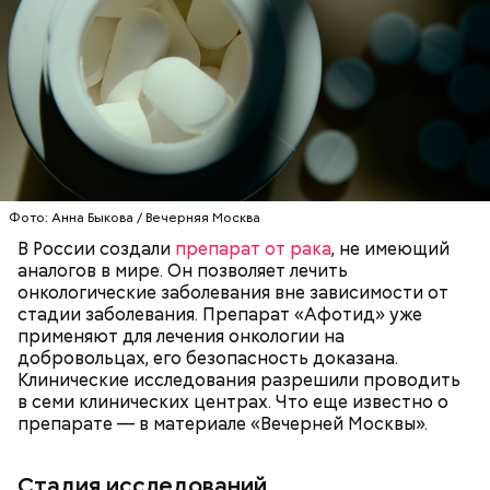
Сметана — 1 ст. ложка.
Соль и перец — по вкусу.
Фото: Анна Быкова / Вечерняя Москва
В России создали
препарат от рака
, не имеющий
аналогов в мире. Он позволяет лечить
онкологические заболевания вне зависимости от
По словам шеф-повара, такая выпечка будет
стадии заболевания. Препарат «Афотид» уже
источать приятный цитрусово-пряный аромат, а
Что понадобится:
применяют для лечения онкологии на
тесто получится вкусным и очень воздушным.
добровольцах, его безопасность доказана.
Клинические исследования разрешили проводить
в семи клинических центрах. Что еще известно о
препарате — в материале «Вечерней Москвы».
Стадия исследований