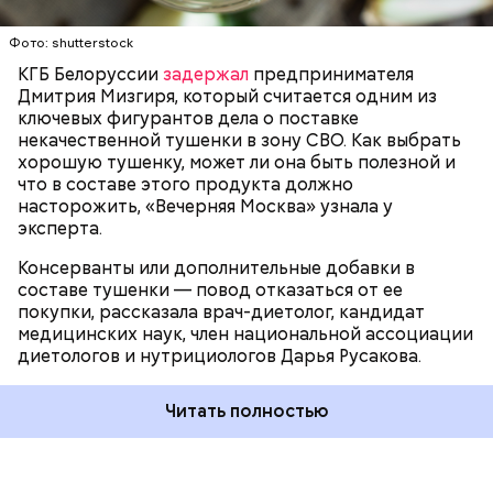
ЗДОРОВЬЕ
ВРАЧИ
ПРОДУКТЫ
4 куриных яйца;
Для заправки:
100 граммов сока апельсина и столовая ложка
Фото: shutterstock
цедры;
КГБ Белоруссии
задержал
предпринимателя
350 граммов муки;
Дмитрия Мизгиря, который считается одним из
2 чайных ложки разрыхлителя;
ключевых фигурантов дела о поставке
150 граммов изюма.
некачественной тушенки в зону СВО. Как выбрать
хорошую тушенку, может ли она быть полезной и
что в составе этого продукта должно
насторожить, «Вечерняя Москва» узнала у
эксперта.
Консерванты или дополнительные добавки в
составе тушенки — повод отказаться от ее
Кабачок — 1 шт.
покупки, рассказала врач-диетолог, кандидат
Желтый болгарский перец — 1 шт.
медицинских наук, член национальной ассоциации
Красный болгарский перец — 1 шт.
диетологов и нутрициологов Дарья Русакова.
Зеленый перец — 1 шт.
Для кулича понадобится:
Красный лук — 1 шт.
Баклажан — 1 шт.
Читать полностью
Помидор — 2 шт.
Сыр адыгейский —200 гр.
Соль по вкусу.