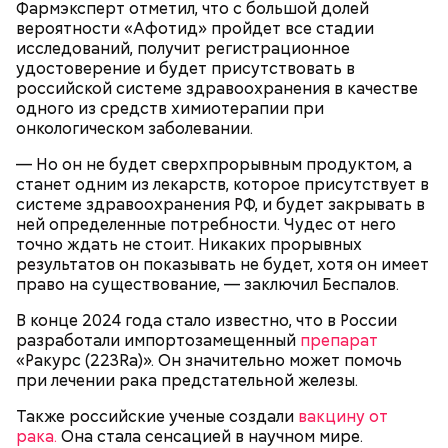
Для заправки нужно мелко нарезать чеснок и
Фармэксперт отметил, что с большой долей
есть повреждения, то в таком случае даже
смешать его с уксусом, оливковым маслом, сахаром
вероятности «Афотид» пройдет все стадии
качественную тушенку брать не стоит. Она
и нарезанной веточкой тархуна.
исследований, получит регистрационное
непригодна для употребления и может стать
удостоверение и будет присутствовать в
причиной развития ботулизма или других опасных
российской системе здравоохранения в качестве
инфекций.
одного из средств химиотерапии при
онкологическом заболевании.
— Но он не будет сверхпрорывным продуктом, а
станет одним из лекарств, которое присутствует в
системе здравоохранения РФ, и будет закрывать в
ней определенные потребности. Чудес от него
точно ждать не стоит. Никаких прорывных
— Бывает тушенка, в которой много сала и
результатов он показывать не будет, хотя он имеет
добавок, — ее нежелательно есть. Если эта тушенка
право на существование, — заключил Беспалов.
Диетолог Русакова рассказала,
— Затем достать подпекшийся до темного цвета
— просто мясо или даже домашнего
что должно быть в составе
перец с углей и переложить его в пакет, чтобы
В конце 2024 года стало известно, что в России
приготовления, то один-два раза в неделю она
крабовых палочек
— Из указанных мною объемов у вас должно
кожица стала мягкой. После необходимо снять эту
разработали импортозамещенный
препарат
может присутствовать в рационе, — подчеркнула
получиться три кулича среднего размера. Выпекать
кожицу с овоща и нарезать. Далее готовые лук,
«Ракурс (223Ra)». Он значительно может помочь
специалист.
Диетолог Соломатина объяснила,
их нужно при температуре 180 градусов около 40
баклажан и кабачок разрезать пополам, а помидор
при лечении рака предстательной железы.
как без вреда для здоровья выйти
минут.
— на крупные дольки, — рассказал собеседник
из Великого поста
Также российские ученые создали
вакцину от
«ВМ».
рака.
Она стала сенсацией в научном мире.