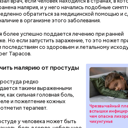
зал врач, если человек находился в странах, в ко
анена малярия, и у него начались подобные симпт
едленно обратиться за медицинской помощью и с
 наличие в организме этого заболевания.
Терапевт Кондрах
Чистит сосуды и 
продукты и напит
от рака: чем поле
которые выводят 
салат
 более успешно поддается лечению при ранней
организма
ке. Но если запустить заражение, то это может пр
 последствиям со здоровьем и летальному исходу
ег Тарасов.
ичить малярию от простуды
простуда редко
дается такими выраженными
и, как сильная головная боль,
Как поменять батареи дома и
Как получить до
теле и пожелтение кожных
не получить штраф
рублей от госу
Чрезвычайный пла
 отметил терапевт.
вспышки инфицир
трудной ситуац
чем опасна лихор
претендовать и
студе у человека может быть
чикунгунья
содержится много сахара, который представлен 
документы
кашель, боль в горле, небольшое