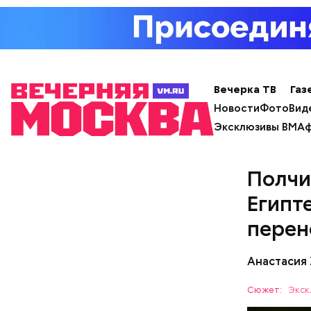
Также не 
Кабачк
скапливаю
Вечерка ТВ
Газ
отравитьс
Новости
Фото
Вид
Эксклюзивы ВМ
Аф
Полчи
Египт
перен
Анастасия
Сюжет:
Экск