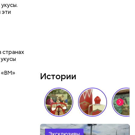
 укусы.
 эти
 странах
 укусы
с «ВМ»
Истории
делать на
ивень.
 а сверху
 помидоры
Эксклюзивы