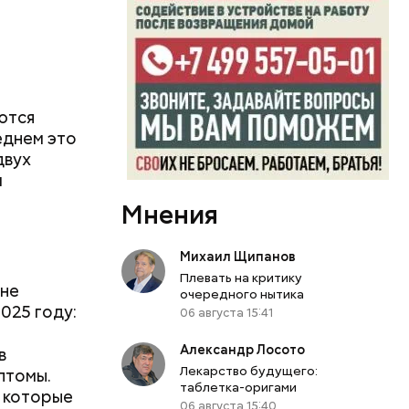
ются
еднем это
двух
м
Мнения
Михаил Щипанов
Плевать на критику
 не
очередного нытика
2025 году:
06 августа 15:41
Александр Лосото
в
Лекарство будущего:
птомы.
таблетка-оригами
, которые
06 августа 15:40