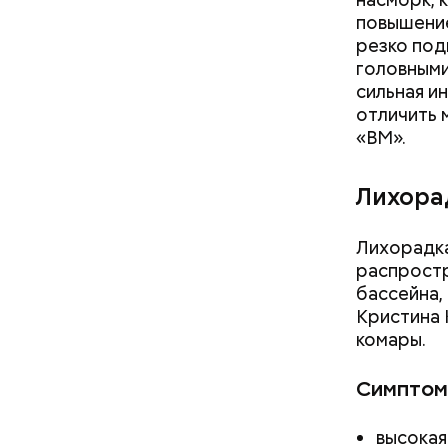
С одной с
Ингредие
повышение
помнить, ч
резко под
арбузами,
головными
подчеркну
сильная и
отличить 
«ВМ».
Лихора
Лихорадка
распростр
бассейна,
Кристина 
комары.
Симптом
высокая