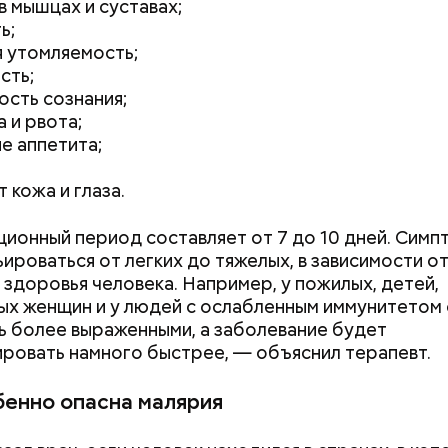
в мышцах и суставах;
ь;
 утомляемость;
сть;
ость сознания;
 и рвота;
е аппетита;
Хотела спасти малыша: как
Вода за 10 тыся
мать и сын погибли при
японский напит
 кожа и глаза.
падении из окна в Раменском
лишний вес
ионный период составляет от 7 до 10 дней. Симп
ьироваться от легких до тяжелых, в зависимости о
 здоровья человека. Например, у пожилых, детей,
х женщин и у людей с ослабленным иммунитетом
;
ь более выраженными, а заболевание будет
ровать намного быстрее, — объяснил терапевт.
льное масло;
ды, по словам врача, лучше не есть:
ы черри либо грунтовые.
бенно опасна малярия