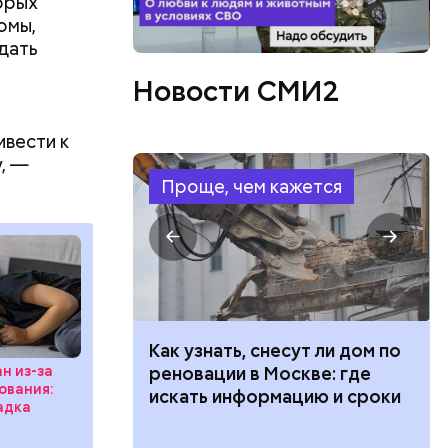
торых
омы,
дать
ин назвал
защищает
Новости СМИ2
ки,
зен кресс-
токсины из
ивести к
, —
Проще, чем кажется
 100 тысяч
Как узнать, снесут ли дом по
дарства при
реновации в Москве: где
н из-за
ования:
ии: кто может
искать информацию и сроки
адка
 какие нужны
фруктозой.