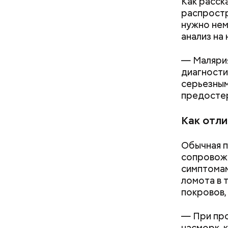
Как расска
распростр
нужно нем
анализ на
— Малярия
диагности
серьезным
предостер
Как отл
Обычная 
сопровож
симптомам
ломота в 
покровов,
— При про
— В дыне 
насморк, 