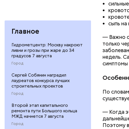
сильные
кровото
кровоте
сыпь на 
с сахар
Главное
лишним 
— Важно о
Спагет
только че
Гидрометцентр: Москву накроют
заболеван
ливни и грозы при жаре до 34
градусов 7 августа
недель. С
симптомы 
Город
Сергей Собянин наградил
Особенн
лауреатов конкурса лучших
строительных проектов
По словам
Город
существуе
Второй этап капитального
ремонта пути Большого кольца
— Когда э
МЖД начнется 7 августа
дальнейше
Город
Поэтому в