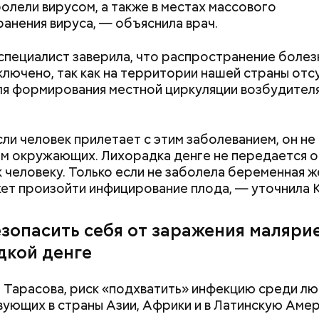
олели вирусом, а также в местах массового
анения вируса, — объяснила врач.
специалист заверила, что распространение болез
ключено, так как на территории нашей страны от
ля формирования местной циркуляции возбудител
ли человек прилетает с этим заболеванием, он не
, порезанные кубиками, нужно легко обжарить на
етолог предупредила: не для всех дыня может бы
им окружающих. Лихорадка денге не передается о
. К ним добавляются зелень петрушки, чеснок, сол
В первую очередь ее стоит есть с осторожностью
к человеку. Только если не заболела беременная 
 масло. Получается очень вкусно, — поделился р
ет произойти инфицирование плода, — уточнила К
езопасить себя от заражения маляри
дкой денге
 Тарасова, риск «подхватить» инфекцию среди лю
ующих в страны Азии, Африки и в Латинскую Амер