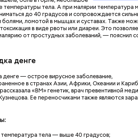
тороны — это хорошо, потому что дает энергию.
нты:
 температуры тела. А при малярии температура 
то сладкими дынями не нужно сильно увлекаться, та
ниматься до 40 градусов и сопровождается силь
 людям с сахарным диабетом и лишним весом, —
 болями, ломотой в мышцах и суставах. Также мож
ла доктор.
нтоксикация в виде рвоты или диареи. Это позволя
малярию от простудных заболеваний, — пояснил 
дка денге
 денге — острое вирусное заболевание,
аненное в странах Азии, Африки, Океании и Кари
 рассказала «ВМ» генетик, врач превентивной мед
Кузнецова. Ее переносчиками также являются зар
ы:
 температура тела — выше 40 градусов;