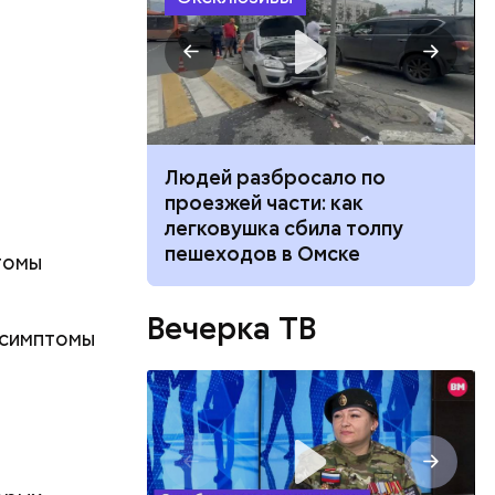
ч: поможет ли
Людей разбросало по
ок сбросить
проезжей части: как
легковушка сбила толпу
пешеходов в Омске
томы
т
Вечерка ТВ
 симптомы