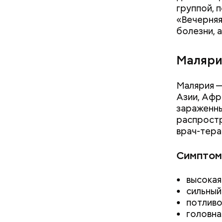
группой, 
«Вечерняя
болезни, 
Маляри
Малярия —
Азии, Афр
зараженны
распростр
береме
— Кабачки
врач-тера
людям с
специальн
пожилы
Дальше ну
Симптом
детям.
бросить х
черри или
высокая
сильный
потливо
головна