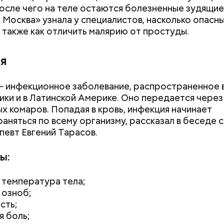
после чего на теле остаются болезненные зудящие
 Москва» узнала у специалистов, насколько опасны
а также как отличить малярию от простуды.
я
 инфекционное заболевание, распространенное в
ики и в Латинской Америке. Оно передается через
х комаров. Попадая в кровь, инфекция начинает
аняться по всему организму, рассказал в беседе 
нным, кормящим женщинам;
 нужно натереть длинными слайсами (это можно с
певт Евгений Тарасов.
 ослабленной иммунной системой;
ой терке), похожими на спагетти, и уложить в прот
м;
жно добавить немного растительного масла, соль,
ы:
аотично порезанную брынзу. Затем добавляются
 грунтовые, — рассказал шеф-повар.
 температура тела;
 озноб;
сть;
я боль;