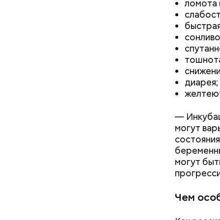
ломота 
слабост
быстрая
сонливо
спутанн
тошнота
снижени
диарея;
желтеют
— Инкубац
могут вар
состояния
беременны
кабачок
могут быт
брынза;
прогресси
растите
Ранние пло
помидор
Чем осо