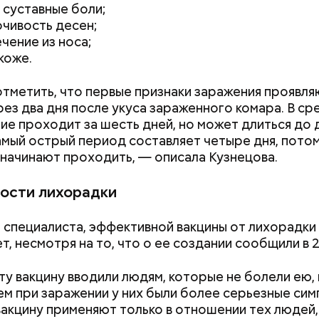
 суставные боли;
чивость десен;
чение из носа;
коже.
ным диабетом;
весом.
тметить, что первые признаки заражения проявля
ти из кабачков
рез два дня после укуса зараженного комара. В ср
ие проходит за шесть дней, но может длиться до 
амый острый период составляет четыре дня, пото
начинают проходить, — описала Кузнецова.
ости лихорадки
 специалиста, эффективной вакцины от лихорадки
т, несмотря на то, что о ее создании сообщили в 
ту вакцину вводили людям, которые не болели ею, 
м при заражении у них были более серьезные сим
акцину применяют только в отношении тех людей