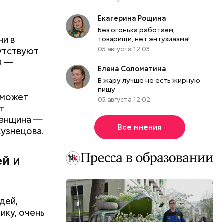
Екатерина Рощина
Без огонька работаем,
ни в
товарищи, нет энтузиазма!
05 августа 12:03
сутствуют
я —
Елена Соломатина
В жару лучше не есть жирную
пищу
 может
05 августа 12:02
ть
т
ь и
 людям:
женщина —
ецептом
Все мнения
узнецова.
ей и
дей,
ику, очень