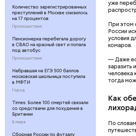
уже переб
Количество зарегистрированных
распростр
преступлений в Москве снизилось
на 17 процентов
При этом 
Происшествия
России ис
условия д
Пенсионерка перебегала дорогу
в СВАО на красный свет и попала
комаров.
под автобус
Происшествия
— Даже ес
— Кабачки
Однако ди
заразить 
сковороде
Набравшая на ЕГЭ 500 баллов
полезна. 
человека 
московская школьница поступила
оливковое
тогда мож
в МФТИ
Копылов.
Город
Как об
Times: Более 100 смертей связали
лихора
со средствами для похудения в
Британии
В мире
По словам
путешеств
Сборная России по футзалу