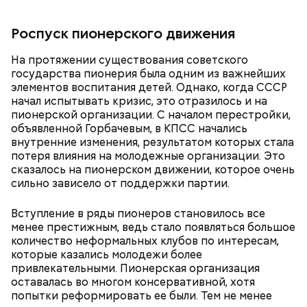
Роспуск пионерского движения
На протяжении существования советского
государства пионерия была одним из важнейших
элементов воспитания детей. Однако, когда СССР
начал испытывать кризис, это отразилось и на
— Там может содержаться огромное количество
пионерской организации. С началом перестройки,
нитратов, которое вызовет головокружение,
объявленной Горбачевым, в КПСС начались
гипоксию и ухудшение физического состояния, —
внутренние изменения, результатом которых стала
предостерегла Соломатина.
потеря влияния на молодежные организации. Это
сказалось на пионерском движении, которое очень
сильно зависело от поддержки партии.
Вступление в ряды пионеров становилось все
менее престижным, ведь стало появляться большое
количество неформальных клубов по интересам,
которые казались молодежи более
привлекательными. Пионерская организация
оставалась во многом консервативной, хотя
попытки реформировать ее были. Тем не менее