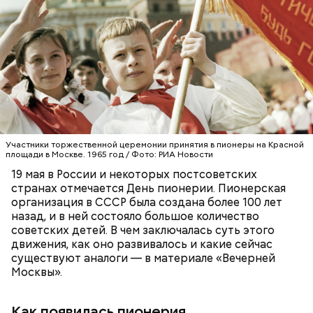
Еще важно знать, откуда дыню привезли к нам,
подчеркнула диетолог. Самолетом их не
доставляют, поэтому пока она приедет, как и
любые фрукты и овощи, она может терять свои
витамины.
Участники торжественной церемонии принятия в пионеры на Красной
площади в Москве. 1965 год / Фото: РИА Новости
19 мая в России и некоторых постсоветских
странах отмечается День пионерии. Пионерская
организация в СССР была создана более 100 лет
назад, и в ней состояло большое количество
советских детей. В чем заключалась суть этого
движения, как оно развивалось и какие сейчас
существуют аналоги — в материале «Вечерней
Москвы».
Как появилась пионерия