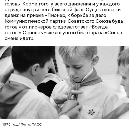
головы. Кроме того, у всего движения и у каждого
отряда внутри него был свой флаг. Существовал и
девиз: на призыв «Пионер, к борьбе за дело
Коммунистической партии Советского Союза будь
готов!» от пионеров следовал ответ «Всегда
готов!». Основным же лозунгом была фраза «Смена
смене идет».
Также не нужно есть дыню до корки, потому что
именно там скапливаются нитраты. И важно
тщательно ее мыть, чтобы не отравиться, добавила
собеседница «ВМ».
1970 год / Фото: ТАСС