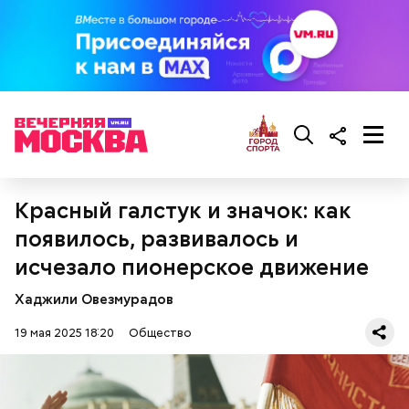
— Ранний сорт «Колхозница» выращивают в
Красный галстук и значок: как
России. А дыня «Торпеда» растет в основном в
появилось, развивалось и
Узбекистане. Этот сорт созревает в августе, —
сообщила Соломатина.
исчезало пионерское движение
Хаджили Овезмурадов
19 мая 2025 18:20
Общество