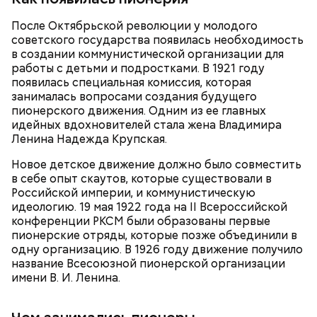
— Есть опасность, что гнилостные процессы
После Октябрьской революции у молодого
распространились по всему плоду. Ей можно
советского государства появилась необходимость
отравиться.
в создании коммунистической организации для
работы с детьми и подростками. В 1921 году
появилась специальная комиссия, которая
занималась вопросами создания будущего
пионерского движения. Одним из ее главных
идейных вдохновителей стала жена Владимира
Ленина Надежда Крупская.
Новое детское движение должно было совместить
в себе опыт скаутов, которые существовали в
Российской империи, и коммунистическую
идеологию. 19 мая 1922 года на II Всероссийской
конференции РКСМ были образованы первые
пионерские отряды, которые позже объединили в
одну организацию. В 1926 году движение получило
название Всесоюзной пионерской организации
имени В. И. Ленина.
Кроме того, специалист не советует покупать
дыню с вмятиной или перележавшую в магазине
долгое время: