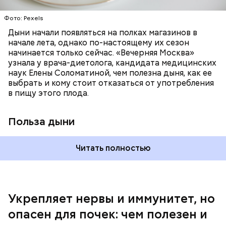
калий — оказывает мочегонное действие,
Фото: Pexels
поддерживает сердечно-сосудистую
систему и предотвращает скачки давления;
Дыни начали появляться на полках магазинов в
магний — помогает калию и не дает сосудам
начале лета, однако по-настоящему их сезон
спазмироваться.
начинается только сейчас. «Вечерняя Москва»
узнала у врача-диетолога, кандидата медицинских
наук Елены Соломатиной, чем полезна дыня, как ее
выбрать и кому стоит отказаться от употребления
По мнению специалиста, здоровому человеку
— Однако если человеку нужно не разжижать
в пищу этого плода.
достаточно включать щавель в рацион несколько
кровь, а наоборот, ее коагулировать, то нужно
раз в месяц. В небольших количествах в свежем
полностью исключить чеснок из рациона, —
виде или припущенном на сковороде.
уточнила диетолог.
Польза дыни
Читать полностью
Укрепляет нервы и иммунитет, но
опасен для почек: чем полезен и
— Если человек уже болеет мочекаменной