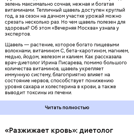
ПРОДУКТЫ
зелень максимально сочная, нежная и богатая
оказывают раздражающее действие на слизистые
витаминами. Тепличный щавель доступен круглый
оболочки кишечника и могут вызвать обострение,
год, а за сезон на дачном участке урожай можно
— предупредила Соломатина.
срезать несколько раз. Но чем щавель полезен для
здоровья? Об этом «Вечерняя Москва» узнала у
экспертов.
Щавель — растение, которое богато пищевыми
волокнами, витамином С, бета-каротином, магнием,
медью, йодом, железом и калием. Как рассказала
врач-диетолог Ирина Писарева, помимо большого
количества витаминов, щавель укрепляет
иммунную систему, благоприятно влияет на
состояние нервов, способствует понижению
уровня сахара и холестерина в крови, а также
Диетолог отметила, что норма потребления
выводит токсины из печени.
чеснока сугубо индивидуальна.
Читать полностью
«Разжижает кровь»: диетолог