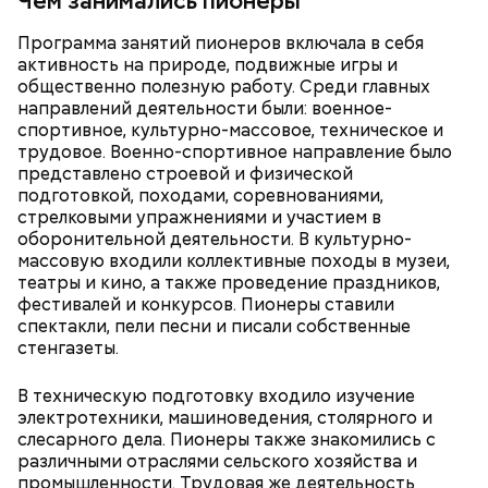
Чем занимались пионеры
Программа занятий пионеров включала в себя
активность на природе, подвижные игры и
общественно полезную работу. Среди главных
направлений деятельности были: военное-
спортивное, культурно-массовое, техническое и
трудовое. Военно-спортивное направление было
представлено строевой и физической
подготовкой, походами, соревнованиями,
стрелковыми упражнениями и участием в
оборонительной деятельности. В культурно-
массовую входили коллективные походы в музеи,
театры и кино, а также проведение праздников,
фестивалей и конкурсов. Пионеры ставили
— Она должна приятно пахнуть. Если дыня не
спектакли, пели песни и писали собственные
пахнет, значит, ее созревание ускорили или
стенгазеты.
сорвали недозревшей. Она может быть мягкой, но
будет безвкусной.
В техническую подготовку входило изучение
электротехники, машиноведения, столярного и
слесарного дела. Пионеры также знакомились с
различными отраслями сельского хозяйства и
промышленности. Трудовая же деятельность