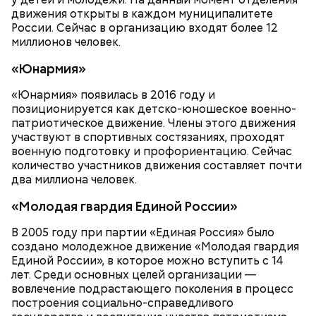
движения открыты в каждом муниципалитете
России. Сейчас в организацию входят более 12
миллионов человек.
«Юнармия»
«Юнармия» появилась в 2016 году и
позиционируется как детско-юношеское военно-
Однако диетолог предупредила: не для всех дыня
Вовсю идет и сезон черешни. «Вечерняя Москва»
патриотическое движение. Члены этого движения
может быть полезна. В первую очередь ее стоит
узнала у врача — эндокринолога-диетолога
участвуют в спортивных состязаниях, проходят
есть с осторожностью людям:
Натальи Лазуренко,
как правильно есть эту ягоду
с
военную подготовку и профориентацию. Сейчас
пользой для здоровья.
количество участников движения составляет почти
два миллиона человек.
«Молодая гвардия Единой России»
В 2005 году при партии «Единая Россия» было
создано молодежное движение «Молодая гвардия
Единой России», в которое можно вступить с 14
лет. Среди основных целей организации —
вовлечение подрастающего поколения в процесс
построения социально-справедливого
— Наиболее распространенные борщ, щи, котлеты,