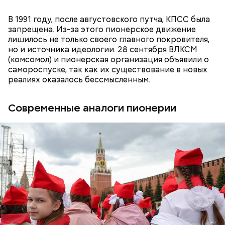
Ранние плоды, по словам врача, лучше не есть:
В 1991 году, после августовского путча, КПСС была
Терапевт Кондрахин назвал
Чистит сосуды и защищает от
запрещена. Из-за этого пионерское движение
продукты и напитки, которые
рака: чем полезен кресс-салат
лишилось не только своего главного покровителя,
выводят токсины из организма
но и источника идеологии. 28 сентября ВЛКСМ
(комсомол) и пионерская организация объявили о
самороспуске, так как их существование в новых
реалиях оказалось бессмысленным.
Современные аналоги пионерии
— В дыне содержится много сахара, который
представлен фруктозой. С одной стороны — это
хорошо, потому что дает энергию. Но важно
помнить, что сладкими дынями не нужно сильно
увлекаться, так же как и арбузами, людям с
сахарным диабетом и лишним весом, —
подчеркнула доктор.