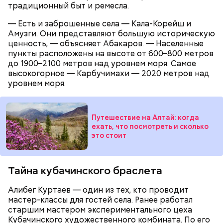
традиционный быт и ремесла.
Кабачки, тушеные с курицей
— Есть и заброшенные села — Кала-Корейш и
Эндокринолог Куликова
Фото: Shutterstock
Уберут отеки и улучшат зрение:
Амузги. Они представляют большую историческую
Как приготовить домашний
объяснила, в чем заключается
диетолог Соломатина рассказала
майонез: три простых рецепта
польза сезонных овощей и
ценность, — объясняет Абакаров. — Населенные
о пользе кабачков
фруктов
пункты расположены на высоте от 600–800 метров
до 1900–2100 метров над уровнем моря. Самое
высокогорное — Карбучимахи — 2020 метров над
уровнем моря.
Как выбрать дыню
Путешествие на Алтай: когда
ехать, что посмотреть и сколько
это стоит
Тайна кубачинского браслета
Алибег Куртаев — один из тех, кто проводит
Противень ставится в духовку, разогретую до 180–
мастер-классы для гостей села. Ранее работал
190 градусов. Спагетти из кабачка нужно запекать
старшим мастером экспериментального цеха
25–30 минут.
Кубачинского художественного комбината. По его