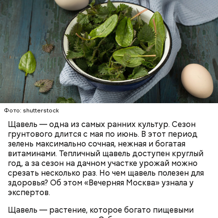
Опасность же щавеля состоит в том, что он
содержит большое количество щавелевой кислоты,
которая может способствовать образованию
Фото: shutterstock
камней в почках, объяснила диетолог.
Щавель — одна из самых ранних культур. Сезон
ЗДОРОВЬЕ
ВРАЧИ
РАСТЕНИЯ
грунтового длится с мая по июнь. В этот период
ПРОДУКТЫ
зелень максимально сочная, нежная и богатая
витаминами. Тепличный щавель доступен круглый
год, а за сезон на дачном участке урожай можно
срезать несколько раз. Но чем щавель полезен для
здоровья? Об этом «Вечерняя Москва» узнала у
экспертов.
Щавель — растение, которое богато пищевыми