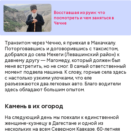
Восставшая из руин: что
посмотреть и чем заняться в
Чечне
Транзитом через Чечню, я приехал в Махачкалу.
Поторговавшись и договорившись с таксистом,
добрался до села Мекеги (Левашинский район) к
Для зажарки (по желанию):
давнему другу — Магомеду, который должен был
меня встретить, но не смог. В самый ответственный
момент подвела машина. К слову, горные села здесь
с настолько узкими улочками, что еле
разъезжаются два легковых авто. Благо водители
здесь обладают большим опытом.
Камень в их огород
На следующий день мы поехали к единственной
женщине-кузнецу в Дагестане и одной из
нескольких на всем Северном Кавказе. 60-летняя