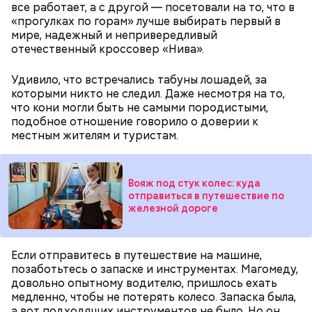
все работает, а с другой — посетовали на то, что в
Обжаренные кабачки с баклажанами
«прогулках по горам» лучше выбирать первый в
мире, надежный и непривередливый
отечественный кроссовер «Нива».
Удивило, что встречались табуны лошадей, за
которыми никто не следил. Даже несмотря на то,
что кони могли быть не самыми породистыми,
подобное отношение говорило о доверии к
местным жителям и туристам.
Вояж под стук колес: куда
отправиться в путешествие по
железной дороге
Если отправитесь в путешествие на машине,
позаботьтесь о запаске и инструментах. Магомеду,
К обжаренным овощам можно добавить кисло-
довольно опытному водителю, пришлось ехать
сладкий соус, а затем добавить их к курице.
медленно, чтобы не потерять колесо. Запаска была,
Получится очень вкусное блюдо.
а вот подходящих инструментов не было. Но он