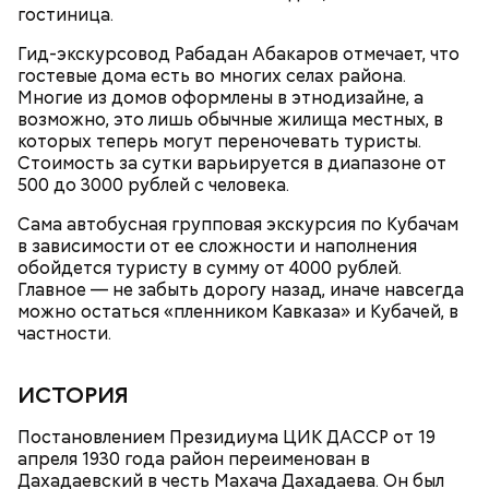
— Там может содержаться огромное количество
гостиница.
нитратов, которое вызовет головокружение,
гипоксию и ухудшение физического состояния, —
Гид-экскурсовод Рабадан Абакаров отмечает, что
предостерегла Соломатина.
гостевые дома есть во многих селах района.
Многие из домов оформлены в этнодизайне, а
возможно, это лишь обычные жилища местных, в
которых теперь могут переночевать туристы.
кабачок;
Стоимость за сутки варьируется в диапазоне от
брынза;
500 до 3000 рублей с человека.
растительное масло;
помидоры черри либо грунтовые.
Сама автобусная групповая экскурсия по Кубачам
в зависимости от ее сложности и наполнения
обойдется туристу в сумму от 4000 рублей.
Главное — не забыть дорогу назад, иначе навсегда
можно остаться «пленником Кавказа» и Кубачей, в
частности.
беременным, кормящим женщинам;
ИСТОРИЯ
людям с ослабленной иммунной системой;
пожилым;
Постановлением Президиума ЦИК ДАССР от 19
детям.
апреля 1930 года район переименован в
Дахадаевский в честь Махача Дахадаева. Он был