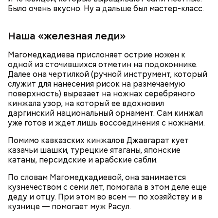
Было очень вкусно. Ну а дальше был мастер-класс.
Ингредиенты:
Наша «железная леди»
— Ранний сорт «Колхозница» выращивают в
России. А дыня «Торпеда» растет в основном в
Магомедкадиева прислоняет острие ножен к
Узбекистане. Этот сорт созревает в августе, —
одной из сточившихся отметин на подоконнике.
сообщила Соломатина.
Далее она чертилкой (ручной инструмент, который
служит для нанесения рисок на размечаемую
поверхность) вырезает на ножнах серебряного
кинжала узор, на который ее вдохновил
даргинский национальный орнамент. Сам кинжал
уже готов и ждет лишь воссоединения с ножнами.
Помимо кавказских кинжалов Джавгарат кует
казачьи шашки, турецкие ятаганы, японские
катаны, персидские и арабские сабли.
По словам Магомедкадиевой, она занимается
кузнечеством с семи лет, помогала в этом деле еще
деду и отцу. При этом во всем — по хозяйству и в
Еще важно знать, откуда дыню привезли к нам,
кузнице — помогает муж Расул.
подчеркнула диетолог. Самолетом их не