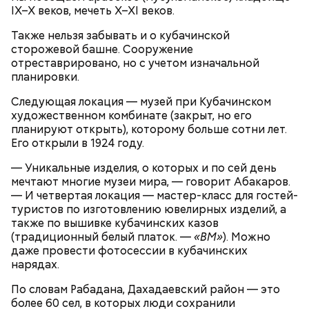
IX–X веков, мечеть X–XI веков.
Также нельзя забывать и о кубачинской
Ингредиенты:
сторожевой башне. Сооружение
отреставрировано, но с учетом изначальной
При выборе дыни эксперт посоветовала
планировки.
ориентироваться на запах:
Следующая локация — музей при Кубачинском
художественном комбинате (закрыт, но его
планируют открыть), которому больше сотни лет.
Его открыли в 1924 году.
— Уникальные изделия, о которых и по сей день
мечтают многие музеи мира, — говорит Абакаров.
— И четвертая локация — мастер-класс для гостей-
туристов по изготовлению ювелирных изделий, а
также по вышивке кубачинских казов
(традиционный белый платок. —
«ВМ»
). Можно
даже провести фотосессии в кубачинских
нарядах.
По словам Рабадана, Дахадаевский район — это
более 60 сел, в которых люди сохранили