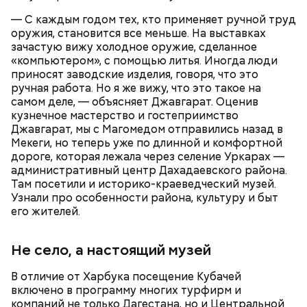
— С каждым годом тех, кто применяет ручной труд
оружия, становится все меньше. На выставках
зачастую вижу холодное оружие, сделанное
«компьютером», с помощью литья. Иногда люди
приносят заводские изделия, говоря, что это
ручная работа. Но я же вижу, что это такое на
самом деле, — объясняет Джавгарат. Оценив
кузнечное мастерство и гостеприимство
Джавгарат, мы с Магомедом отправились назад в
Мекеги, но теперь уже по длинной и комфортной
дороге, которая лежала через селение Уркарах —
— Курица сначала обжаривается с небольшим
административный центр Дахадаевского района.
Кроме того, специалист не советует покупать
количеством масла и лука на сковороде. Затем ее
Там посетили и историко-краеведческий музей.
дыню с вмятиной или перележавшую в магазине
нужно отправить в глубокий противень. Сверху
Узнали про особенности района, культуру и быт
долгое время:
кладем кабачки, нарезанные крупным кубиком, —
его жителей.
порекомендовал собеседник «ВМ».
Не село, а настоящий музей
В отличие от Харбука посещение Кубачей
включено в программу многих турфирм и
компаний не только Дагестана, но и Центральной