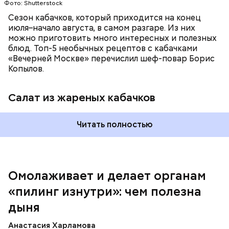
Фото: Shutterstock
Сезон кабачков, который приходится на конец
июля–начало августа, в самом разгаре. Из них
можно приготовить много интересных и полезных
блюд. Топ-5 необычных рецептов с кабачками
«Вечерней Москве» перечислил шеф-повар Борис
Вред дыни
Копылов.
Салат из жареных кабачков
А врач-эндокринолог Алексей Калинчев рассказал,
что существует множество блюд, где используют
растение.
Читать полностью
кремний — укрепляет кости, зубы, волосы и
ногти и оказывает омолаживающее действие;
витамин С — работает как антиоксидант,
иммуномодулятор, помогает выработке
соединительной ткани, улучшает тургор кожи;
Омолаживает и делает органам
клетчатка — достаточно нежная и забирает
«пилинг изнутри»: чем полезна
излишки холестерина, сахара и соли тяжелых
металлов;
дыня
фолиевая кислота (в большом количестве) —
она необходима беременным женщинам,
Анастасия Харламова