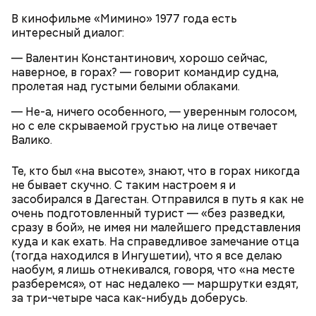
В кинофильме «Мимино» 1977 года есть
интересный диалог:
— Валентин Константинович, хорошо сейчас,
наверное, в горах? — говорит командир судна,
пролетая над густыми белыми облаками.
— Не-а, ничего особенного, — уверенным голосом,
но с еле скрываемой грустью на лице отвечает
Валико.
лук;
Те, кто был «на высоте», знают, что в горах никогда
морковь;
не бывает скучно. С таким настроем я и
томаты.
засобирался в Дагестан. Отправился в путь я как не
очень подготовленный турист — «без разведки,
сразу в бой», не имея ни малейшего представления
куда и как ехать. На справедливое замечание отца
(тогда находился в Ингушетии), что я все делаю
наобум, я лишь отнекивался, говоря, что «на месте
разберемся», от нас недалеко — маршрутки ездят,
за три-четыре часа как-нибудь доберусь.