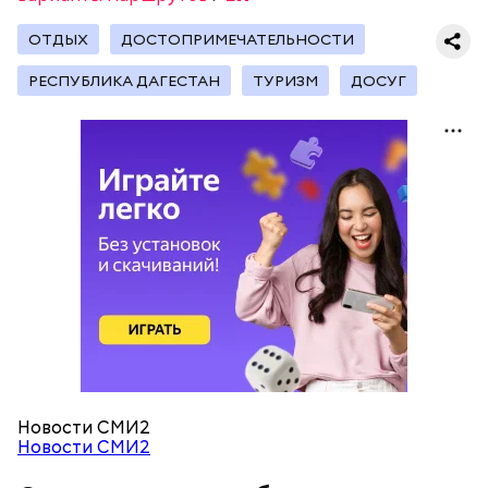
Получается очень вкусно, — поделился рецептом
Копылов.
ОТДЫХ
ДОСТОПРИМЕЧАТЕЛЬНОСТИ
РЕСПУБЛИКА ДАГЕСТАН
ТУРИЗМ
ДОСУГ
с сахарным диабетом;
лишним весом.
кабачок;
петрушка;
чеснок;
оливковое масло;
соль.
Новости СМИ2
Новости СМИ2