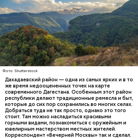
кабачков, слой баклажанов, слой кабачков, слой
баклажанов и так далее, — объяснил Копылов.
Фото: Shutterstock
Дахадаевский район — одна из самых ярких и в то
же время недооцененных точек на карте
современного Дагестана. Особенным этот район
республики делают традиционные ремесла и быт,
Зажарка в этом блюде необязательна, но ей можно
которые до сих пор сохранились во многих селах.
немного разнообразить еду. Для этого нужно
Добраться туда не так просто, однако это того
обжарить нарезанные лук, морковь и томаты.
стоит. Там можно насладиться красивыми
горными видами, познакомиться с оружейным и
ювелирным мастерством местных жителей.
Корреспондент «Вечерней Москвы» так и сделал.