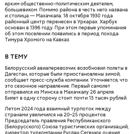
ярким общественно-политическим деятелем,
большевиком. Помимо района в честь него названа
и столица — Махачкала. 18 октября 1930 года
районный центр перенесен в Уркарах. Харбук
основан в 1396 году. При этом первые упоминания
Ингредиенты:
об этом поселении появились в период похода
Тимура Хромого на Кавказ.
В ТЕМУ
Белорусский авиаперевозчик возобновил полеты в
Дагестан, которые были приостановлены зимой,
сообщает пресс-служба компании. Уточняется, что
это сезонное направление. Первый самолет
отправился из Минска в Махачкалу 26 апреля.
Ранние плоды, по словам врача, лучше не есть:
Билет в одну сторону стоит почти 13 тысяч рублей.
Терапевт Кондрахин назвал
Чистит сосуды и защищает от
Летом 2024 года взаимный турпоток между
продукты и напитки, которые
рака: чем полезен кресс-салат
странами увеличился на 20–25 процентов.
выводят токсины из организма
Председатель правления Республиканского
(Белорусского) Союза туристических организаций,
директор туркомпании Руслан Сегенюк оценил