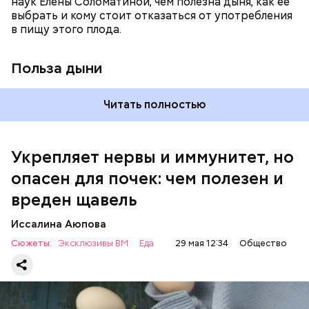
наук Елены Соломатиной, чем полезна дыня, как ее
По мнению специалиста, здоровому человеку
выбрать и кому стоит отказаться от употребления
достаточно включать щавель в рацион несколько
в пищу этого плода.
раз в месяц. В небольших количествах в свежем
виде или припущенном на сковороде.
Польза дыни
Читать полностью
Укрепляет нервы и иммунитет, но
опасен для почек: чем полезен и
— Если человек уже болеет мочекаменной
вреден щавель
болезнью, щавель ему не рекомендуется. При
артрите, гастрите, холецистите, синдроме
Иссалина Аюпова
раздраженного кишечника, язвах и панкреатите
Сюжеты:
Эксклюзивы ВМ
Еда
29 мая 12:34
Общество
продукт тоже лучше исключить из рациона, —
предупредила врач. — Он может привести к
повышению кислотности желудка и раздражать
слизистые оболочки.