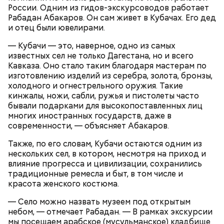
России. Одним из гидов-экскурсоводов работает
Рабадан Абакаров. Он сам живет в Кубачах. Его дед
и отец были ювелирами.
— Кубачи — это, наверное, одно из самых
кабачок;
известных сел не только Дагестана, но и всего
лук;
Кавказа. Оно стало таким благодаря мастерам по
растительное масло;
изготовлению изделий из серебра, золота, бронзы,
— Она должна приятно пахнуть. Если дыня не
соль, перец по вкусу;
холодного и огнестрельного оружия. Такие
пахнет, значит, ее созревание ускорили или
свежий базилик;
кинжалы, ножи, сабли, ружья и пистолеты часто
сорвали недозревшей. Она может быть мягкой, но
сливки жирностью 20 процентов.
бывали подарками для высокопоставленных лиц
будет безвкусной.
многих иностранных государств, даже в
современности, — объясняет Абакаров.
Также, по его словам, Кубачи остаются одним из
нескольких сел, в котором, несмотря на приход и
влияние прогресса и цивилизации, сохранились
традиционные ремесла и быт, в том числе и
красота женского костюма.
— Село можно назвать музеем под открытым
небом, — отмечает Рабадан. — В рамках экскурсии
мы посещаем арабское (мусульманское) кладбище