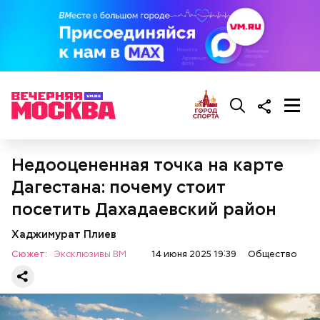
При желании можно добавить зажарку между
слоями.
Недооцененная точка на карте
Дагестана: почему стоит
посетить Дахадаевский район
Хаджимурат Плиев
Сюжет:
Эксклюзивы ВМ
14 июня 2025 19:39
Общество
— Кабачки и баклажаны нарезаем кружками,
обваливаем в муке и обжариваем в масле. Затем их
нужно выложить друг на друга слоями: слой