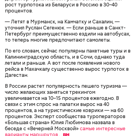
рост турпотока из Беларуси в Россию в 30–40
процентов.
Спагетти из кабачков
— Летят в Мурманск, на Камчатку и Сахалин, —
уточнил Руслан Сегенюк. — Если раньше в Санкт-
Петербург преимущественно ездили на автобусах,
то теперь многие предпочитают самолеты.
— В дыне содержится много сахара, который
По его словам, сейчас популярны пакетные туры и в
представлен фруктозой. С одной стороны — это
Калининградскую область, и в Сочи, однако туда
хорошо, потому что дает энергию. Но важно
летали и раньше. А вот после появления нового
помнить, что сладкими дынями не нужно сильно
рейса в Махачкалу существенно вырос турпоток в
увлекаться, так же как и арбузами, людям с
Дагестан.
сахарным диабетом и лишним весом, —
подчеркнула доктор.
В России растет популярность пешего туризма —
число желающих заняться трекингом
увеличивается на 10–15 процентов ежегодно. В
связи с этим спрос на палатки вырос на 40
процентов, а на туристические коврики — на 60
процентов. Эксперт сообщества туроператоров
— Кабачки, порезанные кубиками, нужно легко
«Большая страна» Юлия Любимова назвала в
обжарить на сковороде. К ним добавляются зелень
беседе с «Вечерней Москвой»
самые интересные
петрушки, чеснок, соль и оливковое масло.
варианты маршрутов
.