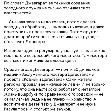
доставляют, поэтому пока она приедет, как и
По словам Джавгарат, ее техника создания
Курица с кабачками по-тайски
любые фрукты и овощи, она может терять свои
холодного оружия не сильно отличается от
витамины.
классической.
— Сначала железо надо ковать, потом сделать
холодную обработку — выровнять лезвие, а далее
приступить к процессу закалки. Потом оружие
должно пройти через семь точильных кругов, —
объясняет Джавгарат.
Магомедкадиева регулярно участвует в выставках
местного и всероссийского масштаба. Там мастера
ее знают и кинжалы ее высоко ценят.
Среди наград Джавгарат — почти 30 дипломов,
медали «Заслуженного мастера Дагестана» и
проекта «Родники Дагестана». Сами жители
— Есть опасность, что гнилостные процессы
региона прозвали ее «железной леди». И не только
распространились по всему плоду. Ей можно
потому, что она мастерски работает с металлом.
Все в противне заливается сливками. По вкусу
отравиться.
Жизнь в Харбуке по сравнению с городской — не
можно добавить соль и перец. Сверху блюдо
самая легкая. Ведь на ее плечах — хозяйство. А
присыпают свежим базиликом и отправляют в
воспитание детей?! Их у Джавгарат и ее мужа
духовку на 15 минут.
Расула трое. И столько же внуков.