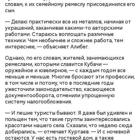
словам, к их семейному ремеслу присоединился его
сын.
— Делаю практически все из металлов, начиная от
украшений, заканчивая какими-то авторскими
Также не нужно есть дыню до корки, потому что
работами. Стараюсь воплощать различные
именно там скапливаются нитраты. И важно
техники. Чем необычнее и сложнее работа, тем
тщательно ее мыть, чтобы не отравиться, добавила
интереснее, — объясняет Алибег.
собеседница «ВМ».
Однако, по его словам, жителей, занимающихся
ремеслами, которыми славится Кубачи —
оружейное и ювелирное, — с каждым годом все
— Кабачки нужно натереть длинными слайсами
меньше и меньше. Многие бросают эти профессии,
(это можно сделать на специальной терке),
в том числе и потому, что в последние годы
похожими на спагетти, и уложить в противень.
ужесточили законодательство, касающееся
Дальше нужно добавить немного растительного
документооборота, отменили упрощенную
масла, соль, а сверху бросить хаотично
систему налогообложения.
порезанную брынзу. Затем добавляются помидоры
черри или грунтовые, — рассказал шеф-повар.
— И пешие туристы бывают. Я даже был удивлен и
польщен тем, что такие группы заинтересовались
красотами нашего села. Сказали, что неделю сюда
добирались, — отмечает Куртаев. — И с ночевкой
остаются. У нас есть гостевой дом, а также