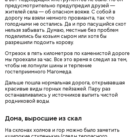
предусмотрительно предупредил друзей —
жителей села — об опасном вояже. С собой в
дорогу мы взяли немного провианта, так что
голодными не остались. Да и про пасущийся скот
нельзя забывать. Думаю, местные без проблем
Также диетолог рассказала «ВМ»,
чем полезен
поделились бы козьим сыром или хотя бы
арбуз
, кому стоит есть его с осторожностью и
разрешили подоить корову.
какая суточная норма допустима.
Отрезок в пять километров по каменистой дороге
мы проехали за час. Все это время я следил за тем,
чтобы не лопнули шины и терпение
гостеприимного Магомеда.
— Восточный вариант блюда. Курицу обжариваем,
Дальше пошла нормальная дорога, открывавшая
к ней добавляем соевый и рыбный соус. Дальше
— Сегодня контроль за нитратной составляющей
красивые виды горных пейзажей. Пару раз
разрезаем кабачок, вынимаем из него семена и
стал значительно жестче, чем был несколько лет
останавливались у источников выпить чистой
нарезаем полосками, небольшими дольками. К нему
назад. Но он есть только в сертифицированных
родниковой воды.
добавляем болгарский перец, морковь и быстро
точках продаж. Дыню можно покупать только в
обжариваем, — рассказал шеф-повар.
магазинах, где есть все необходимые условия для
Дома, выросшие из скал
ее хранения. Если вы покупаете дыню из багажника
машины или в ларьке около дороги, никто никаких
На склонах холмов и гор можно было заметить
гарантий дать не сможет. Помимо этого, не нужно
«широкие ступеньки» (следы террасного