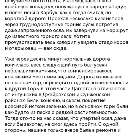
получив четкого ответа, Магомед завел свою
«рабочую лошадку», популярную в народе «Ладу»,
и повез меня в Харбук, как я тогда считал, по
Ингредиенты:
короткой дороге. Проехав несколько километров
через труднодоступные горные аулы, встретив
даже запряженного осла, мы завернули на маршрут
до известного горного села. Хотите
прочувствовать весь колорит, увидеть стадо коров
и отары овец — вам сюда.
Уже через десять минут нормальная дорога
кончилась, весь следующий путь был усеян
небольшими камнями, что компенсировалось
красивыми местными видами. Дорога извивалась
по склонам гор, переходя от одной возвышенности
к другой. Горы в этой части Дагестана отличаются
от ингушских в Джейрахском и Сунженском
районах. Были, конечно, и скалы, покрытые
красивой мягкой зеленью, но в основном горы были
как-будто из песка с редкой растительностью.
Тогда кто-то из нас сказал, что упертый осел, даже
если бы захотел, не смог здесь пройти. С одной
стороны, машина только вчера была в ремонте и