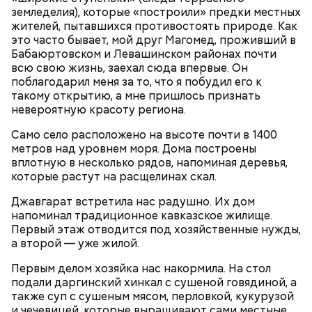
покупать дыню, как и арбуз, в разрезанном
земледелия), которые «построили» предки местных
состоянии. Кусками можно брать только в
жителей, пытавшихся противостоять природе. Как
супермаркетах, где есть холодильники. Дыня
это часто бывает, мой друг Магомед, проживший в
должна быть упакована в пленку. Это снижает риск
Бабаюртовском и Левашинском районах почти
отравления, — заключила Соломатина.
курица;
всю свою жизнь, заехал сюда впервые. Он
кабачок;
поблагодарил меня за то, что я побудил его к
рыбный соус;
такому открытию, а мне пришлось признать
соевый соус;
невероятную красоту региона.
кисло-сладкий соус;
Иногда дыню подкармливают азотистыми
болгарский перец;
удобрениями, чтобы вырастить ее побыстрее.
Само село расположено на высоте почти в 1400
морковь.
Поэтому не стоит покупать плоды слишком рано,
метров над уровнем моря. Дома построены
пока не начался сезон созревания, посоветовала
вплотную в несколько рядов, напоминая деревья,
доктор.
которые растут на расщелинах скал.
Джавгарат встретила нас радушно. Их дом
напоминал традиционное кавказское жилище.
Первый этаж отводится под хозяйственные нужды,
а второй — уже жилой.
Первым делом хозяйка нас накормила. На стол
подали даргинский хинкал с сушеной говядиной, а
также суп с сушеным мясом, перловкой, кукурузой
и чечевицей, которые выращивают сами местные.