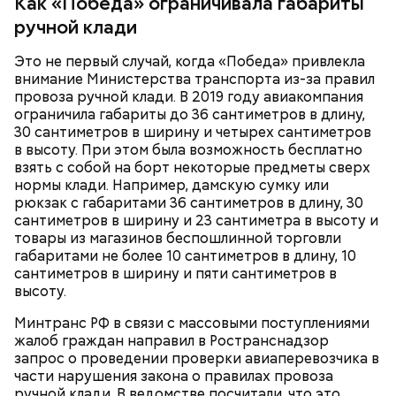
Как «Победа» ограничивала габариты
Обжаренные кабачки с баклажанами
ручной клади
Это не первый случай, когда «Победа» привлекла
внимание Министерства транспорта из-за правил
провоза ручной клади. В 2019 году авиакомпания
ограничила габариты до 36 сантиметров в длину,
30 сантиметров в ширину и четырех сантиметров
в высоту. При этом была возможность бесплатно
взять с собой на борт некоторые предметы сверх
нормы клади. Например, дамскую сумку или
рюкзак с габаритами 36 сантиметров в длину, 30
сантиметров в ширину и 23 сантиметра в высоту и
товары из магазинов беспошлинной торговли
габаритами не более 10 сантиметров в длину, 10
сантиметров в ширину и пяти сантиметров в
высоту.
Минтранс РФ в связи с массовыми поступлениями
жалоб граждан направил в Ространснадзор
К обжаренным овощам можно добавить кисло-
запрос о проведении проверки авиаперевозчика в
сладкий соус, а затем добавить их к курице.
части нарушения закона о правилах провоза
Получится очень вкусное блюдо.
ручной клади. В ведомстве посчитали, что это