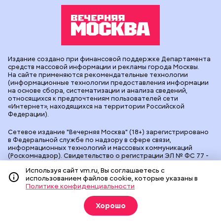
Издание создано при финансовой поддержке Департамента
средств массовой информации и рекламы города Москвы.
На сайте применяются рекомендательные технологии
(информационные технологии предоставления информации
на основе сбора, систематизации и анализа сведений,
относящихся к предпочтениям пользователей сети
«Интернет», находящихся на территории Российской
Федерации).
Сетевое издание "Вечерняя Москва" (18+) зарегистрировано
в Федеральной службе по надзору в сфере связи,
информационных технологий и массовых коммуникаций
(Роскомнадзор). Свидетельство о регистрации ЭЛ № ФС 77 -
90524 от 09.12.2025. Учредитель: АО "Редакция газеты
Используя сайт vm.ru, Вы соглашаетесь с
"Вечерняя Москва". Главный редактор
vm.ru
: Александр
использованием файлов cookie, которые указаны в
Геннадьевич Глуходедов. Адрес редакции: 127015, г.Москва,
Политике конфиденциальности
Бумажный пр-д, д. 14, стр. 2. Телефон:
+7(499)557-04-24
. Адрес
эл.почты:
edit@vm.ru
. Почта для связи с редакцией сайта:
news@vm.ru
.
Хорошо