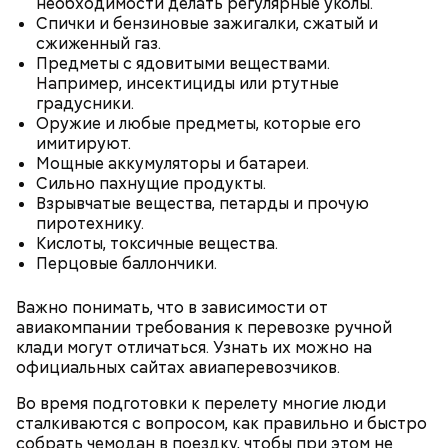
необходимости делать регулярные уколы.
Спички и бензиновые зажигалки, сжатый и
сжиженный газ.
Спагетти из кабачков
Предметы с ядовитыми веществами.
Например, инсектициды или ртутные
градусники.
Оружие и любые предметы, которые его
имитируют.
— В дыне содержится много сахара, который
Мощные аккумуляторы и батареи.
представлен фруктозой. С одной стороны — это
Сильно пахнущие продукты.
хорошо, потому что дает энергию. Но важно
Взрывчатые вещества, петарды и прочую
помнить, что сладкими дынями не нужно сильно
пиротехнику.
увлекаться, так же как и арбузами, людям с
Кислоты, токсичные вещества.
сахарным диабетом и лишним весом, —
Перцовые баллончики.
подчеркнула доктор.
Важно понимать, что в зависимости от
авиакомпании требования к перевозке ручной
клади могут отличаться. Узнать их можно на
официальных сайтах авиаперевозчиков.
— Кабачки, порезанные кубиками, нужно легко
Во время подготовки к перелету многие люди
обжарить на сковороде. К ним добавляются зелень
сталкиваются с вопросом, как правильно и быстро
петрушки, чеснок, соль и оливковое масло.
собрать чемодан в поездку, чтобы при этом не