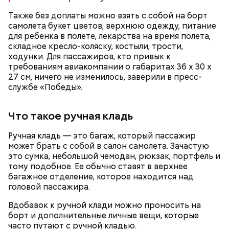
Также без доплаты можно взять с собой на борт
самолета букет цветов, верхнюю одежду, питание
Ингредиенты:
для ребенка в полете, лекарства на время полета,
— Ранний сорт «Колхозница» выращивают в
складное кресло-коляску, костыли, трости,
России. А дыня «Торпеда» растет в основном в
ходунки. Для пассажиров, кто привык к
Узбекистане. Этот сорт созревает в августе, —
требованиям авиакомпании о габаритах 36 х 30 х
сообщила Соломатина.
27 см, ничего не изменилось, заверили в пресс-
службе «Победы».
Что такое ручная кладь
Ручная кладь — это багаж, который пассажир
может брать с собой в салон самолета. Зачастую
это сумка, небольшой чемодан, рюкзак, портфель и
тому подобное. Ее обычно ставят в верхнее
багажное отделение, которое находится над
головой пассажира.
Вдобавок к ручной клади можно проносить на
Еще важно знать, откуда дыню привезли к нам,
борт и дополнительные личные вещи, которые
подчеркнула диетолог. Самолетом их не
часто путают с ручной кладью.