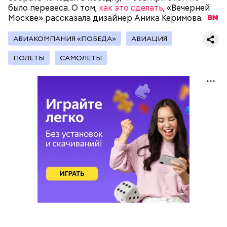
Получается очень вкусно, — поделился рецептом
было перевеса. О том,
как это сделать
, «Вечерней
Копылов.
Москве» рассказала дизайнер Аника
Керимова.
АВИАКОМПАНИЯ «ПОБЕДА»
АВИАЦИЯ
с сахарным диабетом;
ПОЛЕТЫ
САМОЛЕТЫ
лишним весом.
кабачок;
петрушка;
чеснок;
оливковое масло;
соль.