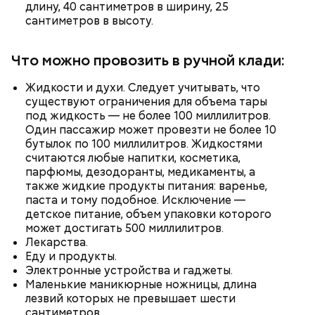
длину, 40 сантиметров в ширину, 25
— Там может содержаться огромное количество
сантиметров в высоту.
нитратов, которое вызовет головокружение,
гипоксию и ухудшение физического состояния, —
предостерегла Соломатина.
Что можно провозить в ручной клади:
Жидкости и духи. Следует учитывать, что
кабачок;
существуют ограничения для объема тары
брынза;
под жидкость — не более 100 миллилитров.
растительное масло;
Один пассажир может провезти не более 10
помидоры черри либо грунтовые.
бутылок по 100 миллилитров. Жидкостями
считаются любые напитки, косметика,
парфюмы, дезодоранты, медикаменты, а
также жидкие продукты питания: варенье,
паста и тому подобное. Исключение —
детское питание, объем упаковки которого
может достигать 500 миллилитров.
Лекарства.
беременным, кормящим женщинам;
Еду и продукты.
людям с ослабленной иммунной системой;
Электронные устройства и гаджеты.
пожилым;
Маленькие маникюрные ножницы, длина
детям.
лезвий которых не превышает шести
сантиметров.