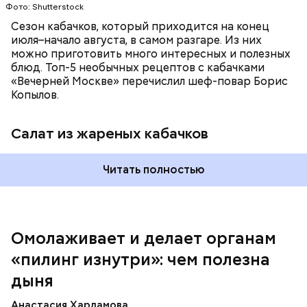
Фото: Shutterstock
Сезон кабачков, который приходится на конец
июля–начало августа, в самом разгаре. Из них
можно приготовить много интересных и полезных
блюд. Топ-5 необычных рецептов с кабачками
«Вечерней Москве» перечислил шеф-повар Борис
Вред дыни
Копылов.
Салат из жареных кабачков
Читать полностью
кремний — укрепляет кости, зубы, волосы и
ногти и оказывает омолаживающее действие;
витамин С — работает как антиоксидант,
иммуномодулятор, помогает выработке
соединительной ткани, улучшает тургор кожи;
Омолаживает и делает органам
клетчатка — достаточно нежная и забирает
«пилинг изнутри»: чем полезна
излишки холестерина, сахара и соли тяжелых
металлов;
дыня
фолиевая кислота (в большом количестве) —
она необходима беременным женщинам,
Анастасия Харламова