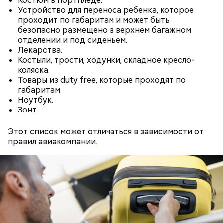
Костюм в портпледе.
Устройство для переноса ребенка, которое
проходит по габаритам и может быть
безопасно размещено в верхнем багажном
отделении и под сиденьем.
Лекарства.
Костыли, трости, ходунки, складное кресло-
коляска.
Товары из duty free, которые проходят по
габаритам.
Ноутбук.
Зонт.
— Курица сначала обжаривается с небольшим
Кроме того, специалист не советует покупать
Этот список может отличаться в зависимости от
количеством масла и лука на сковороде. Затем ее
дыню с вмятиной или перележавшую в магазине
правил авиакомпании.
нужно отправить в глубокий противень. Сверху
долгое время:
кладем кабачки, нарезанные крупным кубиком, —
порекомендовал собеседник «ВМ».