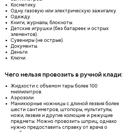
Косметику.
Одну газовую или электрическую зажигалку.
Одежду.
Книги, журналы, блокноты.
Детские игрушки (без батареек и острых
Ингредиенты:
элементов).
Сувениры (не острые).
Документы.
Деньги.
Ключи.
Чего нельзя провозить в ручной клади:
Жидкости с объемом тары более 100
миллилитров.
Ранние плоды, по словам врача, лучше не есть:
Аэрозоли.
Маникюрные ножницы с длиной лезвия более
Терапевт Кондрахин назвал
Чистит сосуды и защищает от
продукты и напитки, которые
шести сантиметров, штопоры, мультитулы,
рака: чем полезен кресс-салат
выводят токсины из организма
ножи, лезвия и другие колющие и режущие
предметы. Можно провозить шприц, однако
нужно предоставить справку от врача о