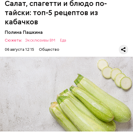
Салат, спагетти и блюдо по-
Однако диетолог предупредила: не для всех дыня
тайски: топ-5 рецептов из
может быть полезна. В первую очередь ее стоит
есть с осторожностью людям:
кабачков
Полина Пашкина
Сюжеты:
Эксклюзивы ВМ
Еда
06 августа 12:15
Общество
Ингредиенты:
ЕДА
ОВОЩИ
РЕЦЕПТЫ
Фото: Shutterstock