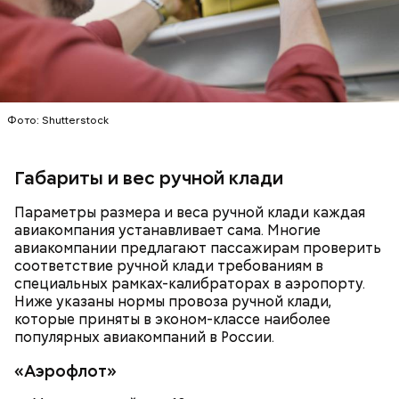
кабачок;
лук;
Фото: Shutterstock
растительное масло;
— Она должна приятно пахнуть. Если дыня не
соль, перец по вкусу;
пахнет, значит, ее созревание ускорили или
свежий базилик;
Габариты и вес ручной клади
сорвали недозревшей. Она может быть мягкой, но
сливки жирностью 20 процентов.
будет безвкусной.
Параметры размера и веса ручной клади каждая
авиакомпания устанавливает сама. Многие
авиакомпании предлагают пассажирам проверить
соответствие ручной клади требованиям в
специальных рамках-калибраторах в аэропорту.
Ниже указаны нормы провоза ручной клади,
которые приняты в эконом-классе наиболее
популярных авиакомпаний в России.
«Аэрофлот»