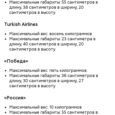
Максимальные габариты: 55 сантиметров в
длину, 38 сантиметров в ширину, 20
сантиметров в высоту.
Turkish Airlines
Также не нужно есть дыню до корки, потому что
именно там скапливаются нитраты. И важно
Максимальный вес: восемь килограммов.
тщательно ее мыть, чтобы не отравиться, добавила
Максимальные габариты: 23 сантиметра в
собеседница «ВМ».
длину, 40 сантиметров в ширину, 20
сантиметров в высоту.
«Победа»
— Кабачки нужно натереть длинными слайсами
(это можно сделать на специальной терке),
Максимальный вес: пять килограммов.
похожими на спагетти, и уложить в противень.
Максимальные габариты: 36 сантиметров в
Дальше нужно добавить немного растительного
длину, 30 сантиметров в ширину, 27
масла, соль, а сверху бросить хаотично
сантиметров в высоту.
порезанную брынзу. Затем добавляются помидоры
черри или грунтовые, — рассказал шеф-повар.
«Россия»
Максимальный вес: 10 килограммов.
Максимальные габариты: 55 сантиметров в