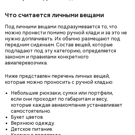
доставляют, поэтому пока она приедет, как и
Курица с кабачками по-тайски
любые фрукты и овощи, она может терять свои
витамины.
Что считается личными вещами
Под личными вещами подразумевается то, что
можно пронести помимо ручной клади и за это не
нужно доплачивать. Их обычно размещают под
передним сиденьем. Состав вещей, которые
подпадают под эту категорию, определяется
законом и правилами конкретного
авиаперевозчика.
Ниже представлен перечень личных вещей,
которые можно проносить с ручной кладью:
Небольшие рюкзаки, сумки или портфели,
если они проходят по габаритам и весу,
— Есть опасность, что гнилостные процессы
которые каждая авиакомпания устанавливает
распространились по всему плоду. Ей можно
Все в противне заливается сливками. По вкусу
самостоятельно.
отравиться.
можно добавить соль и перец. Сверху блюдо
Букет цветов.
присыпают свежим базиликом и отправляют в
Верхнюю одежду.
духовку на 15 минут.
Детское питание.