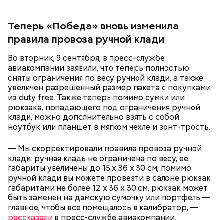
покупать дыню, как и арбуз, в разрезанном
состоянии. Кусками можно брать только в
супермаркетах, где есть холодильники. Дыня
Теперь «Победа» вновь изменила
должна быть упакована в пленку. Это снижает риск
правила провоза ручной клади
отравления, — заключила Соломатина.
курица;
кабачок;
Во вторник, 9 сентября, в пресс-службе
рыбный соус;
авиакомпании заявили, что теперь полностью
соевый соус;
сняты ограничения по весу ручной клади, а также
кисло-сладкий соус;
Иногда дыню подкармливают азотистыми
увеличен разрешенный размер пакета с покупками
болгарский перец;
удобрениями, чтобы вырастить ее побыстрее.
из duty free. Также теперь помимо сумки или
морковь.
Поэтому не стоит покупать плоды слишком рано,
рюкзака, попадающего под ограничения ручной
пока не начался сезон созревания, посоветовала
клади, можно дополнительно взять с собой
доктор.
ноутбук или планшет в мягком чехле и зонт-трость.
— Мы скорректировали правила провоза ручной
клади: ручная кладь не ограничена по весу, ее
габариты увеличены до 15 х 36 х 30 см, помимо
ручной клади вы можете провезти в салоне рюкзак
габаритами не более 12 х 36 х 30 см, рюкзак может
быть заменен на дамскую сумочку или портфель —
главное, чтобы все помещалось в калибратор, —
рассказали
в пресс-службе авиакомпании.