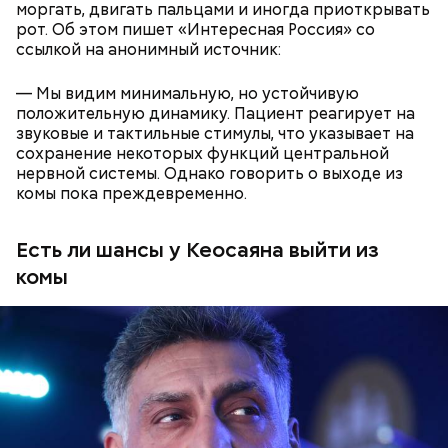
25–30 минут.
моргать, двигать пальцами и иногда приоткрывать
рот. Об этом пишет «Интересная Россия» со
ссылкой на анонимный источник:
— Мы видим минимальную, но устойчивую
положительную динамику. Пациент реагирует на
Также не нужно есть дыню до корки, потому что
звуковые и тактильные стимулы, что указывает на
именно там скапливаются нитраты. И важно
сохранение некоторых функций центральной
тщательно ее мыть, чтобы не отравиться, добавила
нервной системы. Однако говорить о выходе из
собеседница «ВМ».
комы пока преждевременно.
Есть ли шансы у Кеосаяна выйти из
— Кабачки нужно натереть длинными слайсами
комы
(это можно сделать на специальной терке),
похожими на спагетти, и уложить в противень.
Дальше нужно добавить немного растительного
масла, соль, а сверху бросить хаотично
порезанную брынзу. Затем добавляются помидоры
черри или грунтовые, — рассказал шеф-повар.