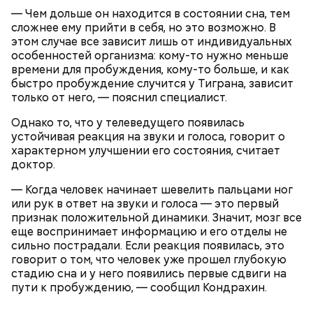
— Чем дольше он находится в состоянии сна, тем
сложнее ему прийти в себя, но это возможно. В
этом случае все зависит лишь от индивидуальных
особенностей организма: кому-то нужно меньше
времени для пробуждения, кому-то больше, и как
быстро пробуждение случится у Тиграна, зависит
Ингредиенты:
только от него, — пояснил специалист.
Однако то, что у телеведущего появилась
устойчивая реакция на звуки и голоса, говорит о
характерном улучшении его состояния, считает
доктор.
— Когда человек начинает шевелить пальцами ног
или рук в ответ на звуки и голоса — это первый
признак положительной динамики. Значит, мозг все
еще воспринимает информацию и его отделы не
Ранние плоды, по словам врача, лучше не есть:
сильно пострадали. Если реакция появилась, это
Терапевт Кондрахин назвал
говорит о том, что человек уже прошел глубокую
Чистит сосуды и защищает от
продукты и напитки, которые
стадию сна и у него появились первые сдвиги на
рака: чем полезен кресс-салат
выводят токсины из организма
пути к пробуждению, — сообщил Кондрахин.