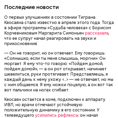
Последние новости
Кабачки, тушеные с курицей
О первых улучшениях в состоянии Тиграна
Эндокринолог Куликова
Фото: Shutterstock
Уберут отеки и улучшат зрение:
Кеосаяна стало известно в апреле этого года. Тогда
Как приготовить домашний
объяснила, в чем заключается
диетолог Соломатина рассказала
майонез: три простых рецепта
польза сезонных овощей и
в эфире программы «Судьба человека» с Борисом
о пользе кабачков
фруктов
Корчевниковым Маргарита Симоньян
рассказала
,
что ее супруг начал реагировать на звуки и
прикосновения:
— Он не говорит, но он отвечает. Ему говоришь:
Как выбрать дыню
«Солнышко, если ты меня слышишь, моргни». Он
моргает. Я ему что-то говорю: «Пойдем домой,
пойдем домой», — а он рот открывает, начинает
шевелиться, руки протягивает. Представляешь, я
каждый день к нему ухожу <...> — не отвечает, но мы
с ним общаемся. Я ему ножки поцелую, а он вот так
вот пальчики на ногах сгибает.
Кеосаян остается в коме, подключен к аппарату
ИВЛ, но врачи отмечают устойчивую
Противень ставится в духовку, разогретую до 180–
положительную динамику в его состоянии. У
190 градусов. Спагетти из кабачка нужно запекать
телеведущего
усилились рефлексы
: он начал