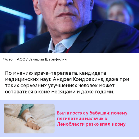
— Там может содержаться огромное количество
нитратов, которое вызовет головокружение,
гипоксию и ухудшение физического состояния, —
предостерегла Соломатина.
кабачок;
брынза;
Фото: ТАСС / Валерий Шарифулин
растительное масло;
помидоры черри либо грунтовые.
По мнению врача–терапевта, кандидата
медицинских наук Андрея Кондрахина, даже при
таких серьезных улучшениях человек может
оставаться в коме месяцами и даже годами.
Был в гостях у бабушки: почему
беременным, кормящим женщинам;
пятилетний мальчик в
людям с ослабленной иммунной системой;
Ленобласти резко впал в кому
пожилым;
детям.