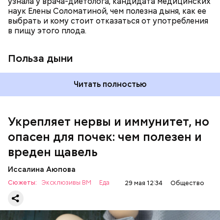
узнала у врача-диетолога, кандидата медицинских
наук Елены Соломатиной, чем полезна дыня, как ее
По мнению специалиста, здоровому человеку
выбрать и кому стоит отказаться от употребления
достаточно включать щавель в рацион несколько
в пищу этого плода.
раз в месяц. В небольших количествах в свежем
виде или припущенном на сковороде.
Польза дыни
Читать полностью
Укрепляет нервы и иммунитет, но
опасен для почек: чем полезен и
— Если человек уже болеет мочекаменной
вреден щавель
болезнью, щавель ему не рекомендуется. При
артрите, гастрите, холецистите, синдроме
Иссалина Аюпова
раздраженного кишечника, язвах и панкреатите
Сюжеты:
Эксклюзивы ВМ
Еда
29 мая 12:34
Общество
продукт тоже лучше исключить из рациона, —
предупредила врач. — Он может привести к
повышению кислотности желудка и раздражать
слизистые оболочки.