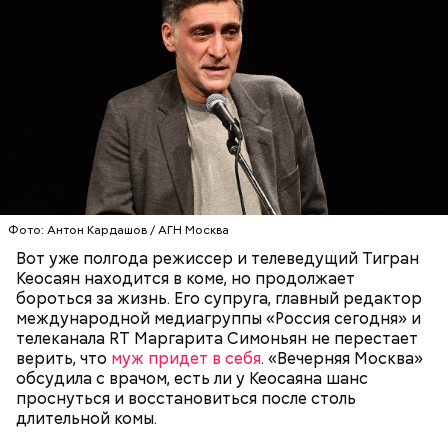
Ингредиенты:
При выборе дыни эксперт посоветовала
ориентироваться на запах:
Фото: Антон Кардашов / АГН Москва
Вот уже полгода режиссер и телеведущий Тигран
Кеосаян находится в коме, но продолжает
бороться за жизнь. Его супруга, главный редактор
международной медиагруппы «Россия сегодня» и
телеканала RT Маргарита Симоньян не перестает
верить, что
муж придет в себя
. «Вечерняя Москва»
обсудила с врачом, есть ли у Кеосаяна шанс
проснуться и восстановиться после столь
длительной комы.