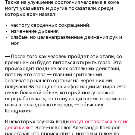
Также на улучшение состояния человека в коме
могут указывать и другие показатели, среди
которых врач назвал:
Спагетти из кабачков
частоту сердечных сокращений;
изменение дыхания;
слабые, но целенаправленные движения рук и
ног.
— В дыне содержится много сахара, который
— После того как человек пройдет эти этапы, со
представлен фруктозой. С одной стороны — это
временем он будет пытаться открыть глаза. Это
хорошо, потому что дает энергию. Но важно
происходит позднее всех остальных действий,
помнить, что сладкими дынями не нужно сильно
потому что глаза — главный зрительный
увлекаться, так же как и арбузами, людям с
анализатор нашего организма, через них мы
сахарным диабетом и лишним весом, —
получаем 98 процентов информации из мира. Это
подчеркнула доктор.
очень большой объем, который мозгу сложно
перерабатывать, поэтому люди в коме открывают
глаза в последнюю очередь, — объяснил
Кондрахин.
В некоторых случаях люди
могут оставаться в коме
— Кабачки, порезанные кубиками, нужно легко
десятки лет
. Врач-невролог Александр Комаров
обжарить на сковороде. К ним добавляются зелень
рассказал, что происходит с мозгом и телом во