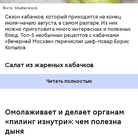
Фото: Shutterstock
Сезон кабачков, который приходится на конец
июля–начало августа, в самом разгаре. Из них
можно приготовить много интересных и полезных
блюд. Топ-5 необычных рецептов с кабачками
«Вечерней Москве» перечислил шеф-повар Борис
Вред дыни
Копылов.
Салат из жареных кабачков
А врач-эндокринолог Алексей Калинчев рассказал,
что существует множество блюд, где используют
растение.
Читать полностью
кремний — укрепляет кости, зубы, волосы и
ногти и оказывает омолаживающее действие;
витамин С — работает как антиоксидант,
иммуномодулятор, помогает выработке
соединительной ткани, улучшает тургор кожи;
Омолаживает и делает органам
клетчатка — достаточно нежная и забирает
«пилинг изнутри»: чем полезна
излишки холестерина, сахара и соли тяжелых
металлов;
дыня
фолиевая кислота (в большом количестве) —