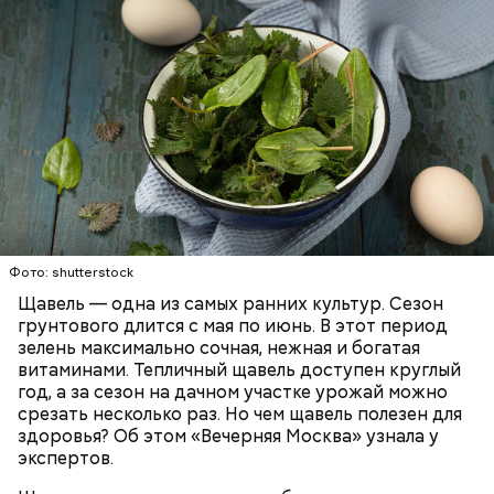
Опасность же щавеля состоит в том, что он
содержит большое количество щавелевой кислоты,
которая может способствовать образованию
Фото: shutterstock
камней в почках, объяснила диетолог.
Щавель — одна из самых ранних культур. Сезон
ЗДОРОВЬЕ
ВРАЧИ
РАСТЕНИЯ
грунтового длится с мая по июнь. В этот период
ПРОДУКТЫ
зелень максимально сочная, нежная и богатая
витаминами. Тепличный щавель доступен круглый
год, а за сезон на дачном участке урожай можно
срезать несколько раз. Но чем щавель полезен для
здоровья? Об этом «Вечерняя Москва» узнала у
экспертов.