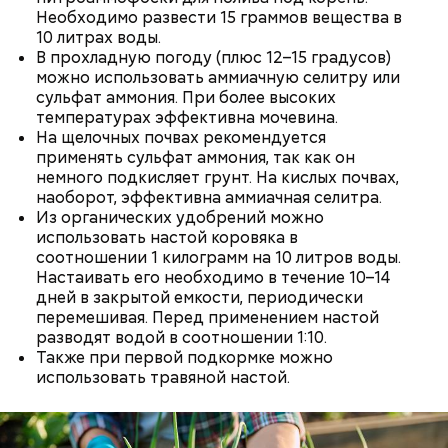
Необходимо развести 15 граммов вещества в
Как выбрать дыню
10 литрах воды.
В прохладную погоду (плюс 12–15 градусов)
можно использовать аммиачную селитру или
сульфат аммония. При более высоких
температурах эффективна мочевина.
На щелочных почвах рекомендуется
применять сульфат аммония, так как он
немного подкисляет грунт. На кислых почвах,
наоборот, эффективна аммиачная селитра.
Из органических удобрений можно
Противень ставится в духовку, разогретую до 180–
использовать настой коровяка в
190 градусов. Спагетти из кабачка нужно запекать
соотношении 1 килограмм на 10 литров воды.
25–30 минут.
Настаивать его необходимо в течение 10–14
дней в закрытой емкости, периодически
перемешивая. Перед применением настой
разводят водой в соотношении 1:10.
Также при первой подкормке можно
использовать травяной настой.
Также не нужно есть дыню до корки, потому что
именно там скапливаются нитраты. И важно
тщательно ее мыть, чтобы не отравиться, добавила
собеседница «ВМ».