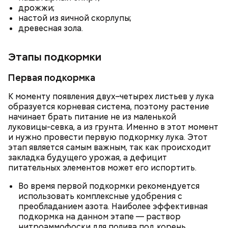
дрожжи;
настой из яичной скорлупы;
древесная зола.
Этапы подкормки
Первая подкормка
К моменту появления двух–четырех листьев у лука
образуется корневая система, поэтому растение
начинает брать питание не из маленькой
луковицы-севка, а из грунта. Именно в этот момент
и нужно провести первую подкормку лука. Этот
этап является самым важным, так как происходит
Кабачки, тушеные с курицей
закладка будущего урожая, а дефицит
Эндокринолог Куликова
питательных элементов может его испортить.
Фото: Shutterstock
Уберут отеки и улучшат зрение:
Как приготовить домашний
объяснила, в чем заключается
диетолог Соломатина рассказала
майонез: три простых рецепта
польза сезонных овощей и
Во время первой подкормки рекомендуется
о пользе кабачков
фруктов
использовать комплексные удобрения с
преобладанием азота. Наиболее эффективная
подкормка на данном этапе — раствор
нитроаммофоски для полива под корень.