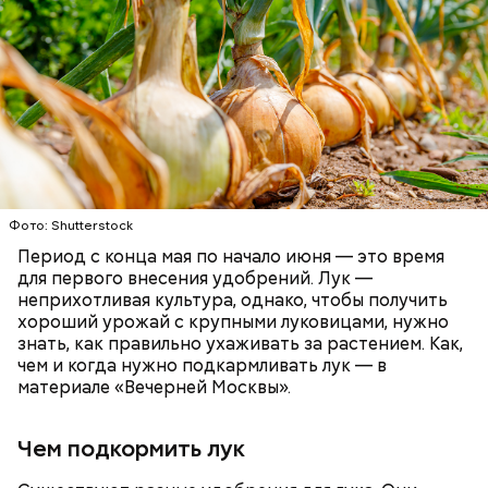
— Курица сначала обжаривается с небольшим
Кроме того, специалист не советует покупать
количеством масла и лука на сковороде. Затем ее
дыню с вмятиной или перележавшую в магазине
нужно отправить в глубокий противень. Сверху
долгое время:
кладем кабачки, нарезанные крупным кубиком, —
порекомендовал собеседник «ВМ».
Фото: Shutterstock
Период с конца мая по начало июня — это время
для первого внесения удобрений. Лук —
неприхотливая культура, однако, чтобы получить
хороший урожай с крупными луковицами, нужно
знать, как правильно ухаживать за растением. Как,
чем и когда нужно подкармливать лук — в
материале «Вечерней Москвы».
кабачок;
лук;
Чем подкормить лук
растительное масло;
— Она должна приятно пахнуть. Если дыня не
соль, перец по вкусу;