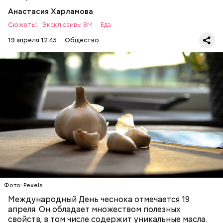
Анастасия Харламова
Сюжеты:
Эксклюзивы ВМ
Еда
19 апреля 12:45
Общество
— Чеснок является достаточно полезным
продуктом. В нем содержатся уникальные
Диетолог Соломатина
эфирные масла. Они отпугивают потенциальные
рассказала, что лучше есть при
вирусы. Это нужно взять на вооружение для себя. Я
гриппе и коронавирусе
рекомендую есть чеснок во время простуды. Но он
ЗДОРОВЬЕ
ВРАЧИ
ПРОДУКТЫ
не может быть единственным средством для
борьбы с простудой, — подчеркнула специалист.
Фото: Pexels
Международный День чеснока отмечается 19
апреля. Он обладает множеством полезных
свойств, в том числе содержит уникальные масла.