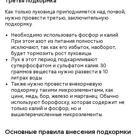
Третья подкормка
Как только луковица приподнимется над почвой,
нужно провести третью, заключительную
подкормку.
Необходимо использовать фосфор и калий.
При этом азот из питания полностью
Ранние плоды, по словам врача, лучше не есть:
исключают, так как его избыток, наоборот,
будет тормозить рост луковицы.
Терапевт Кондрахин назвал
Чистит сосуды и защищает от
Лук в этот период подкармливают
продукты и напитки, которые
рака: чем полезен кресс-салат
суперфосфатом и сульфатом калия. 30
выводят токсины из организма
граммов вещества нужно развести в 10
литрах воды.
Также нужно провести внекорневую
подкормку такими микроэлементами, как
цинк, медь, бор, железо и марганец. Обычно
используют борофоску, которая содержит не
Спагетти из кабачков
только калий и фосфор, но и
вышеперечисленные микроэлементы.
Основные правила внесения подкормки
— В дыне содержится много сахара, который