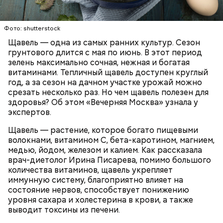
Опасность же щавеля состоит в том, что он
содержит большое количество щавелевой кислоты,
По словам эксперта, чеснок хорошо разжижает
которая может способствовать образованию
кровь, поэтому его полезно есть людям с
Фото: shutterstock
камней в почках, объяснила диетолог.
атеросклерозом.
Щавель — одна из самых ранних культур. Сезон
ЗДОРОВЬЕ
ВРАЧИ
РАСТЕНИЯ
грунтового длится с мая по июнь. В этот период
ПРОДУКТЫ
зелень максимально сочная, нежная и богатая
витаминами. Тепличный щавель доступен круглый
год, а за сезон на дачном участке урожай можно
срезать несколько раз. Но чем щавель полезен для
здоровья? Об этом «Вечерняя Москва» узнала у
экспертов.
Щавель — растение, которое богато пищевыми
волокнами, витамином С, бета-каротином, магнием,
— Я советую есть не более одного зубчика чеснока
медью, йодом, железом и калием. Как рассказала
в сыром виде в день. Тем не менее некоторым
врач-диетолог Ирина Писарева, помимо большого
людям стоит вообще отказаться от данного
количества витаминов, щавель укрепляет
продукта. Например, тем, у кого есть проблемы с
иммунную систему, благоприятно влияет на
желудочно-кишечным трактом. Эфирные масла
состояние нервов, способствует понижению
оказывают раздражающее действие на слизистые
уровня сахара и холестерина в крови, а также
оболочки кишечника и могут вызвать обострение,
выводит токсины из печени.
— предупредила Соломатина.