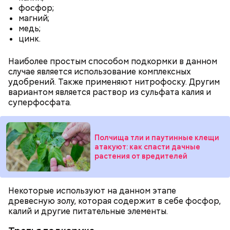
растительное масло;
фосфор;
помидоры черри либо грунтовые.
магний;
медь;
цинк.
Наиболее простым способом подкормки в данном
случае является использование комплексных
удобрений. Также применяют нитрофоску. Другим
вариантом является раствор из сульфата калия и
беременным, кормящим женщинам;
суперфосфата.
людям с ослабленной иммунной системой;
пожилым;
детям.
Полчища тли и паутинные клещи
атакуют: как спасти дачные
растения от вредителей
Некоторые используют на данном этапе
Ингредиенты:
древесную золу, которая содержит в себе фосфор,
калий и другие питательные элементы.