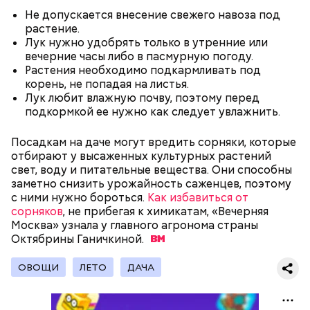
представлен фруктозой. С одной стороны — это
Не допускается внесение свежего навоза под
хорошо, потому что дает энергию. Но важно
растение.
помнить, что сладкими дынями не нужно сильно
Лук нужно удобрять только в утренние или
увлекаться, так же как и арбузами, людям с
вечерние часы либо в пасмурную погоду.
сахарным диабетом и лишним весом, —
Растения необходимо подкармливать под
подчеркнула доктор.
корень, не попадая на листья.
Лук любит влажную почву, поэтому перед
подкормкой ее нужно как следует увлажнить.
Посадкам на даче могут вредить сорняки, которые
— Кабачки, порезанные кубиками, нужно легко
отбирают у высаженных культурных растений
обжарить на сковороде. К ним добавляются зелень
свет, воду и питательные вещества. Они способны
петрушки, чеснок, соль и оливковое масло.
заметно снизить урожайность саженцев, поэтому
Получается очень вкусно, — поделился рецептом
с ними нужно бороться.
Как избавиться от
Копылов.
сорняков
, не прибегая к химикатам, «Вечерняя
Москва» узнала у главного агронома страны
Октябрины
Ганичкиной.
с сахарным диабетом;
ОВОЩИ
ЛЕТО
ДАЧА
лишним весом.