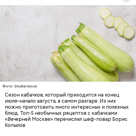
Ингредиенты:
— Наиболее распространенные борщ, щи, котлеты,
салаты, лаваш с творогом и сыром, пироги, омлет,
запеканка. Щавеля там везде используется
ЕДА
ОВОЩИ
РЕЦЕПТЫ
немного, поэтому никакого вреда от него не будет.
Чем разнообразнее рацион питания человека, тем
лучше. Потому что это исключает вероятность
возникновения дефицитов микроэлементов, —
заверил специалист.
Фото: Shutterstock
Фото: Shutterstock
Сезон кабачков, который приходится на конец
июля–начало августа, в самом разгаре. Из них
можно приготовить много интересных и полезных
блюд. Топ-5 необычных рецептов с кабачками
«Вечерней Москве» перечислил шеф-повар Борис
Вред дыни
Копылов.