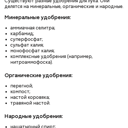
Существуют разные удобрения для лука. Они
пахнет, значит, ее созревание ускорили или
свежий базилик;
делятся на минеральные, органические и народные.
сорвали недозревшей. Она может быть мягкой, но
сливки жирностью 20 процентов.
будет безвкусной.
Минеральные удобрения:
аммиачная селитра;
карбамид;
суперфосфат;
сульфат калия;
монофосфат калия;
комплексные удобрения (например,
нитроаммофоска).
Органические удобрения:
перегной;
компост;
настой коровяка;
Ингредиенты:
травяной настой.
При выборе дыни эксперт посоветовала
ориентироваться на запах:
Народные удобрения:
нашатырный спирт;