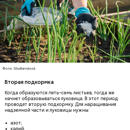
— Кабачки нужно натереть длинными слайсами
(это можно сделать на специальной терке),
похожими на спагетти, и уложить в противень.
Дальше нужно добавить немного растительного
масла, соль, а сверху бросить хаотично
порезанную брынзу. Затем добавляются помидоры
черри или грунтовые, — рассказал шеф-повар.
Фото: Shutterstock
Вторая подкормка
— Там может содержаться огромное количество
нитратов, которое вызовет головокружение,
Когда образуются пять–семь листьев, тогда же
гипоксию и ухудшение физического состояния, —
начнет образовываться луковица. В этот период
предостерегла Соломатина.
проводят вторую подкормку. Для наращивания
надземной части и луковицы нужны:
кабачок;
азот;
брынза;
калий;