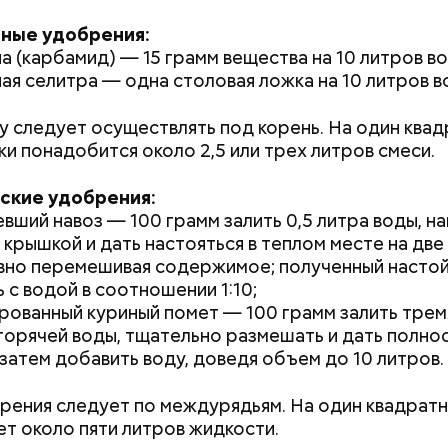
ные удобрения:
а (карбамид) — 15 грамм вещества на 10 литров во
ая селитра — одна столовая ложка на 10 литров в
 следует осуществлять под корень. На один ква
;
ки понадобится около 2,5 или трех литров смеси.
Маникюр кокошником
Выломал дверь 
льное масло;
украшу: тренды маникюра в
зарезал: почему
ды, по словам врача, лучше не есть:
ские удобрения:
ы черри либо грунтовые.
Москве летом 2026
жестоко убил 
вший навоз — 100 грамм залить 0,5 литра воды, н
жену
 крышкой и дать настояться в теплом месте на две
но перемешивая содержимое; полученный насто
 с водой в соотношении 1:10;
рованный куриный помет — 100 грамм залить трем
горячей воды, тщательно размешать и дать полно
Терапевт Кондрах
Чистит сосуды и 
продукты и напит
от рака: чем поле
 затем добавить воду, доведя объем до 10 литров.
которые выводят 
салат
организма
рения следует по междурядьям. На один квадрат
ет около пяти литров жидкости.