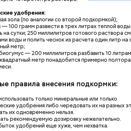
, порезанные кубиками, нужно легко обжарить на
етолог предупредила: не для всех дыня может бы
ские удобрения:
. К ним добавляются зелень петрушки, чеснок, сол
В первую очередь ее стоит есть с осторожностью
ая зола (по аналогии со второй подкормкой);
 масло. Получается очень вкусно, — поделился р
— 100 грамм развести в трех литрах теплой воды
ь на сутки; 250 миллилитров готового раствора с
ами воды и полить чеснок из расчета один литр на
ный метр;
биогумус — 200 миллилитров разбавить 10 литрам
 квадратный метр понадобится примерно полтора
меси.
ые правила внесения подкормки:
спользовать только минеральные или только
еские удобрения либо чередовать их на разных эт
ть их одновременно нельзя.
ать рекомендуемую дозировку нежелательно.
ыток удобрений еще хуже, чем нехватка.