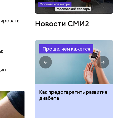
мировать
Новости СМИ2
Проще, чем кажется
ы;
фруктозой.
дин
 Но важно
к же как и
ут ли дом по
Как предотвратить развитие
кве: где
диабета
цию и сроки