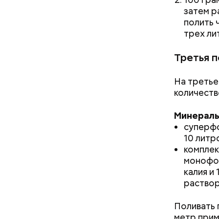
затем р
полить 
трех ли
Третья 
На третье
количеств
Минераль
суперфо
10 литр
комплек
монофос
калия и
раствор
Поливать 
метр прим