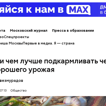
Уберут отеки и у
Как приготовить 
Эндокринолог Ку
зрение: диетолог
майонез: три про
объяснила, в чем
Соломатина расск
рецепта
заключается поль
пользе кабачков
сезонных овощей 
ета
Московский журнал
Пресса в образовании
ео
Спецпроекты
иша Москвы
Первые в медиа. Я — страна
 и чем лучше подкармливать ч
орошего урожая
везмурадов
07:13
Общество
ет содержаться огромное количество нитратов,