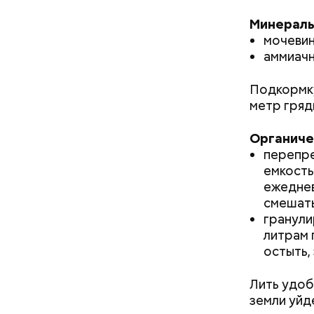
Минераль
мочевин
аммиачн
Подкормку
кабачок
метр гряд
брынза;
Дебошир и «гроза»
растите
силовиков: кто такой Роберт
Ранние пло
Органиче
помидор
Гилман, которого просят
перепре
освободить США
емкость
ежеднев
смешать
гранули
литрам 
остыть,
Лить удоб
земли уйд