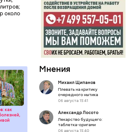
 литров;
тр около
Мнения
Михаил Щипанов
Плевать на критику
очередного нытика
06 августа 15:41
в: как
Александр Лосото
болезней,
Лекарство будущего:
ивой
таблетка-оригами
06 августа 15:40