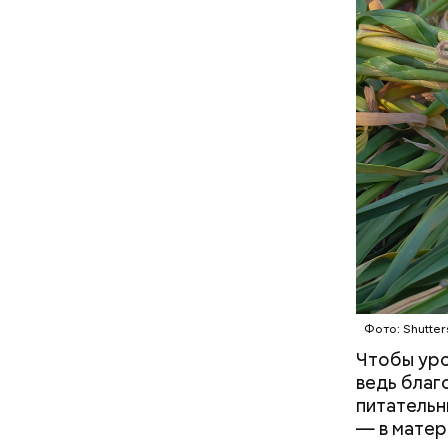
вызовет г
Противень
состояния
Спагетти 
Фото: Shutter
Чтобы уро
ведь благ
питательн
— в матер