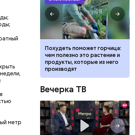
ды;
оды;
дратный
ванной и
Похудеть поможет горчица:
 москвич
чем полезно это растение и
беременную
продукты, которые из него
акрыть
производят
 недели,
й
Вечерка ТВ
я
стью
ин назвал
защищает
ки,
зен кресс-
токсины из
ный метр