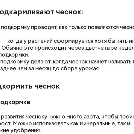
подкармливают чеснок:
нным, кормящим женщинам;
 нужно натереть длинными слайсами (это можно с
 ослабленной иммунной системой;
ой терке), похожими на спагетти, и уложить в прот
подкормку проводят, как только появляются чесн
м;
жно добавить немного растительного масла, соль,
аотично порезанную брынзу. Затем добавляются
— когда у растений сформируется хотя бы пять и
 грунтовые, — рассказал шеф-повар.
. Обычно это происходит через две–четыре неде
подкормки.
подкормку делают, когда чеснок начнет наливать 
озднее чем за месяц до сбора урожая.
дкормить чеснок
подкормка
 развития чесноку нужно много азота, чтобы про
рост. Можно использовать как минеральные, так и
кие удобрения.