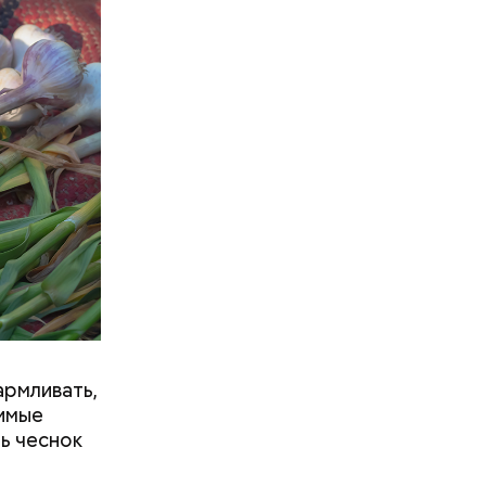
го
усов.
рмливать,
имые
ть чеснок