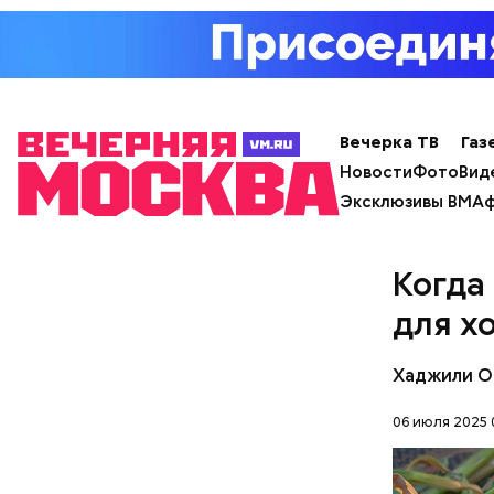
Вечерка ТВ
Газ
Новости
Фото
Вид
Эксклюзивы ВМ
Аф
Когда
для х
Хаджили О
06 июля 2025 
— Там мож