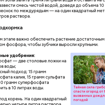
азвести смесь чистой водой, доведя до объема 10
чеснок по междурядьям — на один квадратный ме
тров раствора.
подкормка
м этапе важно обеспечить растение достаточным
ом фосфора, чтобы зубчики выросли крупными.
ные удобрения:
сфат — две столовые ложки на
ов воды;
сный подход: 15 грамм
фата калия, 15 грамм сульфата
 10 грамм суперфосфата
ить в 10 литрах воды.
Тайная сила грибо
спасти огород от 
вызванных дождл
под корень. На один квадратный
погодой
ерно четыре литра раствора.