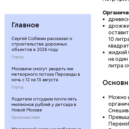
— Кабачки
Однако ди
Органиче
сковороде
полезна. 
древесн
оливковое
Главное
дрожжи 
Копылов.
оставит
10 литр
Сергей Собянин рассказал о
строительстве дорожных
квадрат
объектов в 2026 году
жидкий 
Город
на один
литра с
Москвичи смогут увидеть пик
метеорного потока Персеиды в
ночь с 12 на 13 августа
Основн
Город
Можно и
Родители отсудили почти пять
органич
миллионов рублей у детсада в
Смешива
Новой Москве
Превыш
Происшествия
Переизб