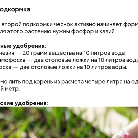
подкормка
 второй подкормки чеснок активно начинает фор
Для этого растению нужны фосфор и калий.
ные удобрения:
незия — 20 грамм вещества на 10 литров воды;
мофоска — две столовые ложки на 10 литров вод
ска — две столовые ложки на 10 литров воды.
содержится много сахара, который представлен 
о лить под корень из расчета четыре литра на о
тороны — это хорошо, потому что дает энергию.
нты:
й метр.
то сладкими дынями не нужно сильно увлекаться, та
 людям с сахарным диабетом и лишним весом, —
ские удобрения:
ла доктор.
Как получить до 100 тысяч
Как узнать, снес
рублей от государства при
реновации в Мос
трудной ситуации: кто может
искать информа
претендовать и какие нужны
документы