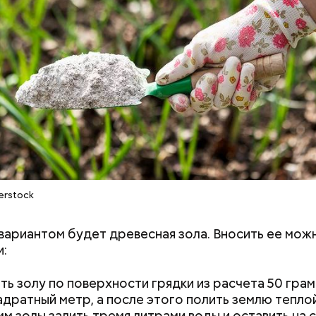
erstock
ариантом будет древесная зола. Вносить ее мож
:
ным диабетом;
весом.
ти из кабачков
ть золу по поверхности грядки из расчета 50 грам
адратный метр, а после этого полить землю тепло
мм золы залить тремя литрами воды и оставить на с