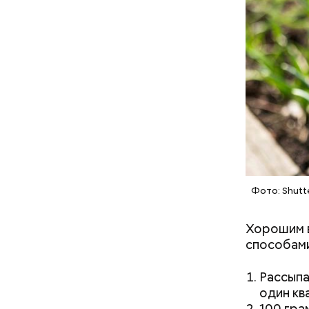
Фото: Shutt
Хорошим в
способами
с сахар
лишним 
Спагет
Рассыпа
один кв
100 гра