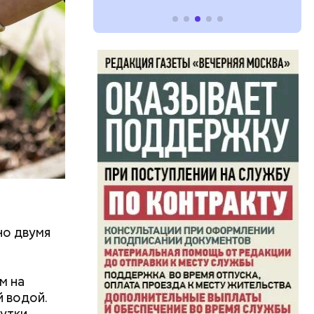
но двумя
м на
й водой.
утки,