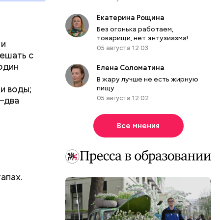
ть
Екатерина Рощина
ь и
 людям:
Без огонька работаем,
ецептом
товарищи, нет энтузиазма!
 и
05 августа 12:03
мешать с
 один
Елена Соломатина
В жару лучше не есть жирную
и воды;
пищу
05 августа 12:02
–два
Все мнения
апах.