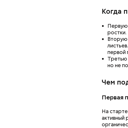
Когда 
береме
— Кабачки
людям с
специальн
Первую 
пожилы
Дальше ну
ростки.
детям.
бросить х
Вторую 
черри или
листьев
первой 
Третью 
но не п
Чем по
Первая 
На старте
активный 
органичес