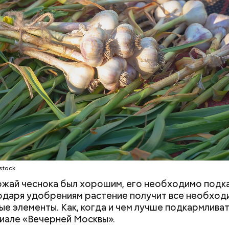
оловокружение, гипоксию и ухудшение физическо
 ставится в духовку, разогретую до 180–190 град
, — предостерегла Соломатина.
из кабачка нужно запекать 25–30 минут.
stock
жай чеснока был хорошим, его необходимо подка
одаря удобрениям растение получит все необход
ые элементы. Как, когда и чем лучше подкармлива
иале «Вечерней Москвы».