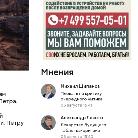
Мнения
Михаил Щипанов
ам
Плевать на критику
очередного нытика
Петра.
06 августа 15:41
й
Александр Лосото
ии. Петру
Лекарство будущего:
таблетка-оригами
06 августа 15:40