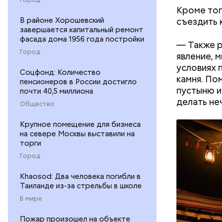
В Междуна
Кроме тог
своими др
съездить 
В районе Хорошевский
проводят 
завершается капитальный ремонт
возможно,
фасада дома 1956 года постройки
— Также р
холостяка
Город
явление, 
условиях 
Соцфонд: Количество
камня. По
пенсионеров в России достигло
пустыню и
почти 40,5 миллиона
делать не
Общество
Крупное помещение для бизнеса
на севере Москвы выставили на
Спагет
торги
Город
Khaosod: Два человека погибли в
Таиланде из-за стрельбы в школе
В мире
Пожар произошел на объекте