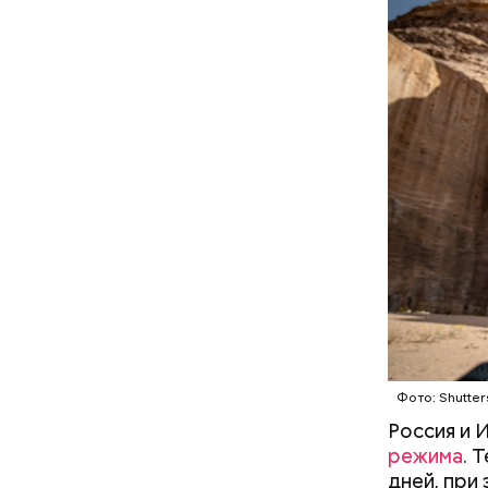
Кабачк
Фото: Shutter
Россия и 
режима
. 
дней, при