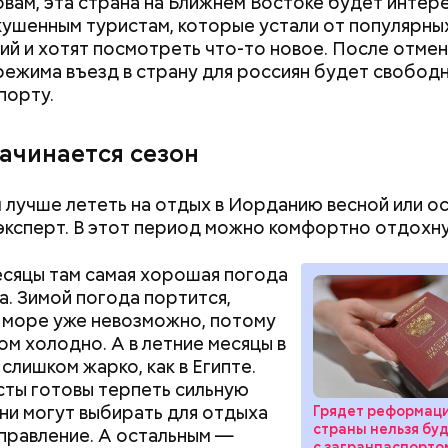
овам, эта страна на Ближнем Востоке будет интер
кушенным туристам, которые устали от популярны
ий и хотят посмотреть что-то новое. После отме
режима въезд в страну для россиян будет свобод
порту.
начинается сезон
Хотела спасти малыша: как
Вода за 10 тыся
мать и сын погибли при
японский напит
 лучше лететь на отдых в Иорданию весной или о
падении из окна в Раменском
лишний вес
эксперт. В этот период можно комфортно отдохну
есяцы там самая хорошая погода
а. Зимой погода портится,
в море уже невозможно, потому
ом холодно. А в летние месяцы в
слишком жарко, как в Египте.
сты готовы терпеть сильную
 нужно натереть длинными слайсами (это можно с
они могут выбирать для отдыха
Грядет реформаци
ой терке), похожими на спагетти, и уложить в прот
страны нельзя бу
правление. А остальным —
жно добавить немного растительного масла, соль,
с загранпаспорто