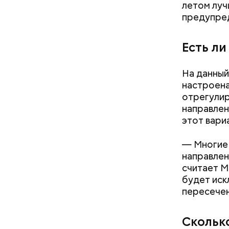
летом луч
бросить х
предупред
черри или
Есть л
На данный
настроена
отрегулир
направлен
этот вари
День мали
— Многие 
сочетания
направлен
только ма
считает М
ингредиен
будет иск
самостоят
пересечен
Скольк