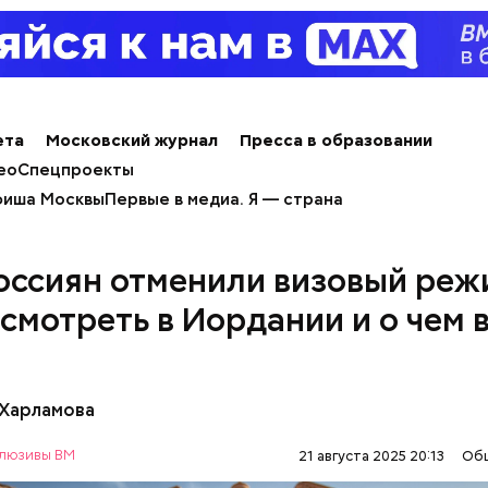
нты:
ета
Московский журнал
Пресса в образовании
ео
Спецпроекты
иша Москвы
Первые в медиа. Я — страна
оссиян отменили визовый реж
осмотреть в Иордании и о чем 
 Харламова
люзивы ВМ
21 августа 2025 20:13
Об