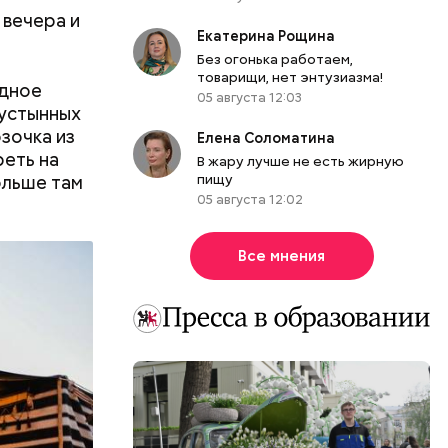
ятся со
 вечера и
ы и
Екатерина Рощина
пока это
Без огонька работаем,
будут
товарищи, нет энтузиазма!
одное
05 августа 12:03
пустынных
озочка из
Елена Соломатина
реть на
В жару лучше не есть жирную
ольше там
пищу
05 августа 12:02
Все мнения