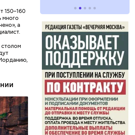
т 150–160
ь много
чено», а
циалист.
м столом
дут
 Иорданию,
ании