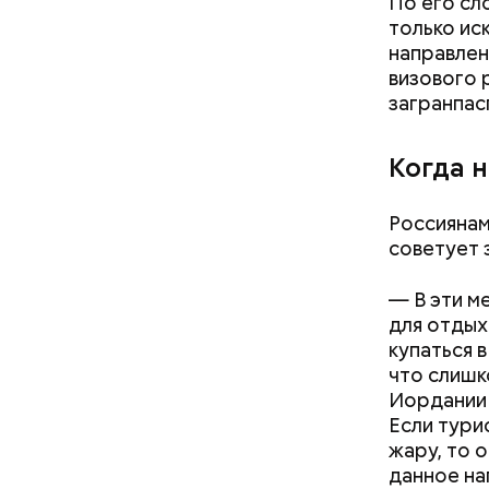
По его сл
только ис
направлен
визового 
загранпас
Когда 
Россиянам
советует 
— В эти м
для отдых
купаться 
что слишк
Иордании 
Если тури
— Кабачки
жару, то 
специальн
данное на
Дальше ну