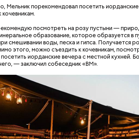
родный день холостяка все мужчины без пары вид
о, Мельник порекомендовал посетить иорданские
узьями, устраивают вечеринки, играют в видеоигр
к кочевникам.
время, наслаждаясь свободой и независимостью, 
 ведь может быть и так, что через год они уже не 
екомендую посмотреть на розу пустыни — прир
ми.
минеральное образование, которое образуется в 
при смешивании воды, песка и гипса. Получается р
мимо этого, можно съездить к кочевникам, посмот
 посетить иорданские вечера с местной кухней. Б
чего, — заключил собеседник «ВМ».
ти из кабачков