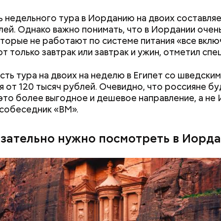
;
 недельного тура в Иорданию на двоих составляе
лей. Однако важно понимать, что в Иордании очен
льное масло;
оторые не работают по системе питания «все вклю
ы черри либо грунтовые.
т только завтрак или завтрак и ужин, отметил спе
ть тура на двоих на неделю в Египет со шведски
я от 120 тысяч рублей. Очевидно, что россияне бу
это более выгодное и дешевое направление, а не
собеседник «ВМ».
язательно нужно посмотреть в Иорд
алины со сливками