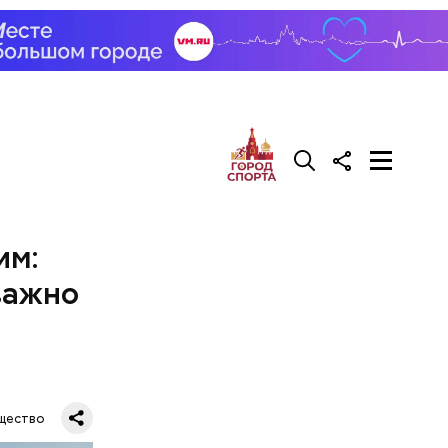
им:
важно
щество