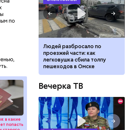
есна
х
ны
ным по
ч: поможет ли
Людей разбросало по
ок сбросить
проезжей части: как
сенью,
легковушка сбила толпу
ть.
пешеходов в Омске
Вечерка ТВ
делать на
я: в какие
ивень.
дет попасть
 а сверху
м старого