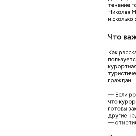
течение г
Николая М
и сколько 
Что ва
Как расск
пользуетс
курортная
туристиче
граждан.
— Если ро
что курор
Противень
готовы зак
Спагетти 
другие не
— отметил