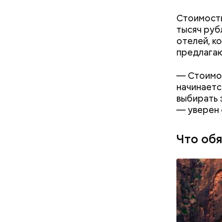
кабачок
Стоимость
брынза;
тысяч руб
растите
отелей, к
помидор
предлагаю
— Стоимос
начинаетс
выбирать 
— уверен 
Что об
День м