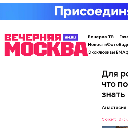
Ингредие
Вечерка ТВ
Газ
Новости
Фото
Вид
Эксклюзивы ВМ
Аф
Для р
что п
знать
Анастасия
Сюжет:
Экск