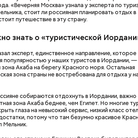
ода. «Вечерняя Москва» узнала у эксперта по тури
ельника, стоит ли россиянам планировать отдых 
стоит путешествие в эту страну.
жно знать о «туристической Иордани
азал эксперт, единственное направление, которое
я популярностью у наших туристов в Иордании, —
 зона Акаба на берегу Красного моря. Остальная
ская зона страны не востребована для отдыха у н
ссияне собираются отдохнуть в Иордании, важно 
тная зона Акаба беднее, чем Египет. Но многие т
 ставится в духовку, разогретую до 180–190 град
рыть глаза на невысокий сервис, низкий класс оте
из кабачка нужно запекать 25–30 минут.
достатки, потому что там безумно красивое Крас
 Мельник.