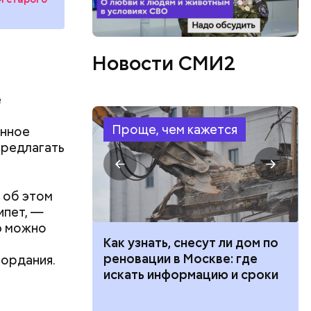
 помидоры
Новости СМИ2
е
Проще, чем кажется
анное
предлагать
го
 об этом
ят не
ипет, —
тих двух
ю можно
 100 тысяч
Как узнать, снесут ли дом по
дарства при
реновации в Москве: где
Иордания.
ии: кто может
искать информацию и сроки
 какие нужны