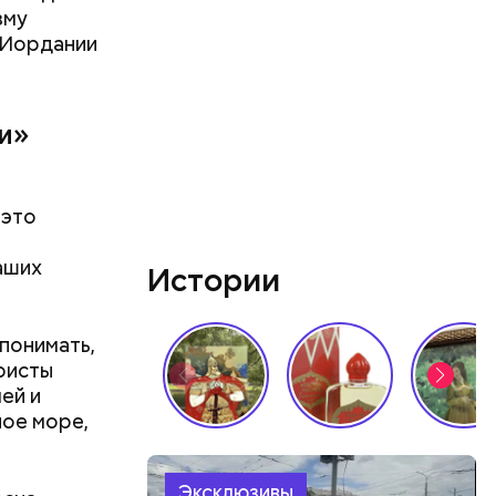
зму
в Иордании
и»
 это
аших
Истории
понимать,
уристы
усов.
лей и
ное море,
Эксклюзивы