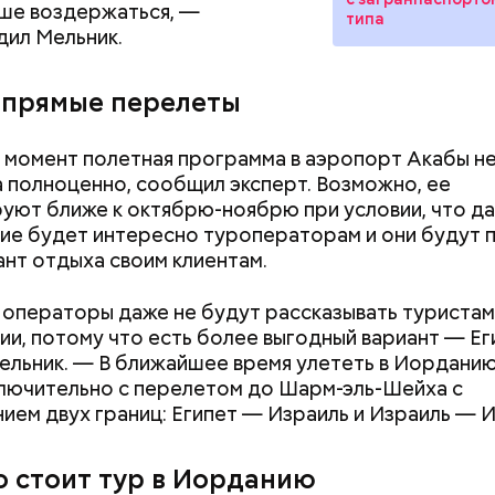
ше воздержаться, —
типа
аотично порезанную брынзу. Затем добавляются
ил Мельник.
 грунтовые, — рассказал шеф-повар.
и прямые перелеты
 момент полетная программа в аэропорт Акабы н
 полноценно, сообщил эксперт. Возможно, ее
уют ближе к октябрю-ноябрю при условии, что д
ие будет интересно туроператорам и они будут 
ант отдыха своим клиентам.
ны со сливками отмечается в США в честь вкусово
операторы даже не будут рассказывать туристам
 этой ягоды со сливками. В этот праздник люди ед
ии, потому что есть более выгодный вариант — Ег
лину со сливками, но и другие десерты на основе э
ельник. — В ближайшее время улететь в Иордани
тов. Их можно купить в магазине или сделать
Как поменять батареи дома и
Как получить до
лючительно с перелетом до Шарм-эль-Шейха с
ельно вместе со своими родными и близкими.
не получить штраф
рублей от госу
ием двух границ: Египет — Израиль и Израиль — 
трудной ситуац
претендовать и
о стоит тур в Иорданию
документы