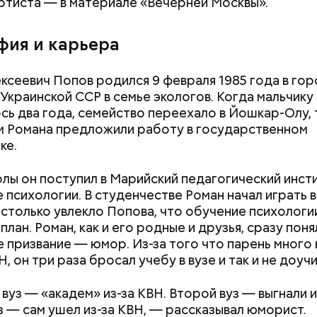
ртиста — в материале «Вечерней Москвы».
фия и карьера
ксеевич Попов родился 9 февраля 1985 года в го
Украинской ССР в семье экологов. Когда мальчику
сь два года, семейство переехало в Йошкар-Олу, 
 Романа предложили работу в государственном
ке.
лы он поступил в Марийский педагогический инсти
 психологии. В студенчестве Роман начал играть в
астолько увлекло Попова, что обучение психолог
план. Роман, как и его родные и друзья, сразу поня
 призвание — юмор. Из-за того что парень много
, он три раза бросал учебу в вузе и так и не доучи
вуз — «академ» из-за КВН. Второй вуз — выгнали и
з — сам ушел из-за КВН, — рассказывал юморист.