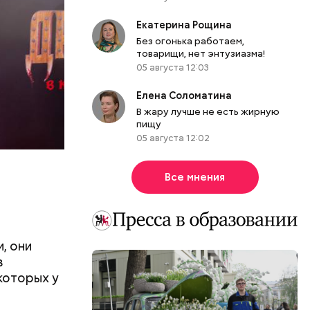
самом деле
вшись с
Екатерина Рощина
Без огонька работаем,
товарищи, нет энтузиазма!
05 августа 12:03
Елена Соломатина
В жару лучше не есть жирную
пищу
05 августа 12:02
Все мнения
, они
в
которых у