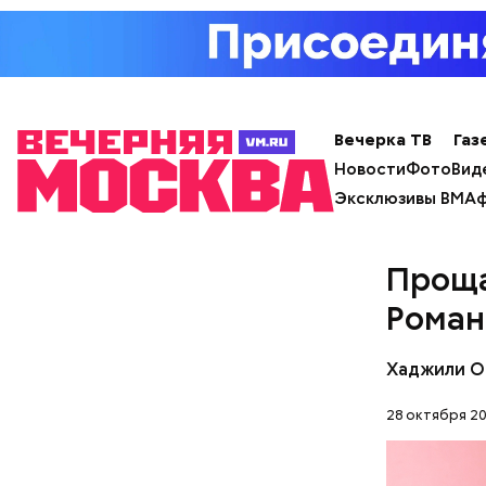
Вечерка ТВ
Газ
Новости
Фото
Вид
Эксклюзивы ВМ
Аф
Проща
Роман
Хаджили О
28 октября 20