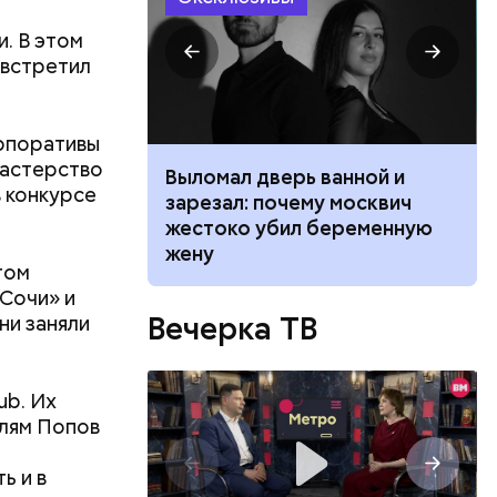
. В этом
 встретил
орпоративы
мастерство
ником
Выломал дверь ванной и
в конкурсе
 маникюра в
зарезал: почему москвич
026
жестоко убил беременную
жену
том
 Сочи» и
Вечерка ТВ
ни заняли
ub. Их
елям Попов
ь и в