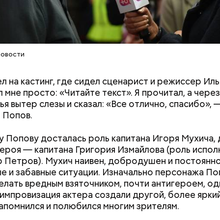
Новости
л на кастинг, где сидел сценарист и режиссер Иль
л мне просто: «Читайте текст». Я прочитал, а через
ья вытер слезы и сказал: «Все отлично, спасибо», 
 Попов.
у Попову досталась роль капитана Игоря Мухича, 
героя — капитана Григория Измайлова (роль испол
 Петров). Мухич наивен, добродушен и постоянн
ые и забавные ситуации. Изначально персонажа По
елать вредным взяточником, почти антигероем, од
 импровизация актера создали другой, более ярки
апомнился и полюбился многим зрителям.