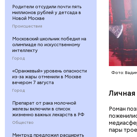
счастливы
Родители отсудили почти пять
кроется в
миллионов рублей у детсада в
другими л
Новой Москве
Происшествия
Московский школьник победил на
олимпиаде по искусственному
интеллекту
Город
«Оранжевый» уровень опасности
Фото: Вади
из-за жары отменили в Москве
вечером 7 августа
Город
Личная
Препарат от рака молочной
Роман поз
железы включили в список
жизненно важных лекарств в РФ
поженилис
медиасфер
Общество
пары трое
Минтруд предложил расширить