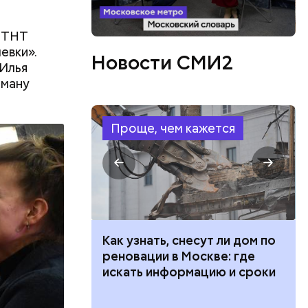
а ТНТ
евки».
Новости СМИ2
 Илья
оману
Проще, чем кажется
 100 тысяч
Как узнать, снесут ли дом по
дарства при
реновации в Москве: где
ии: кто может
искать информацию и сроки
 какие нужны