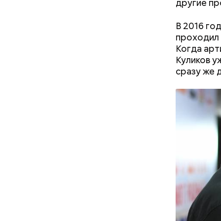
другие пр
В 2016 го
проходил 
Когда арт
Куликов у
сразу же 