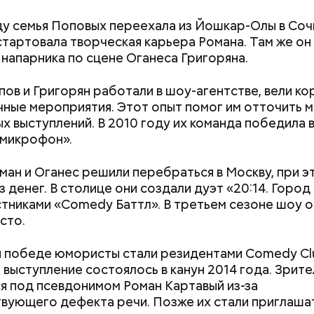
ду семья Поповых переехала из Йошкар-Олы в Сочи
стартовала творческая карьера Романа. Там же он
напарника по сцене Оганеса Григоряна.
пов и Григорян работали в шоу-агентстве, вели к
чные мероприятия. Этот опыт помог им отточить 
Дебошир и «гроза»
Маникюр кокош
х выступлений. В 2010 году их команда победила 
силовиков: кто такой Роберт
украшу: тренды
 микрофон».
Гилман, которого просят
Москве летом 2
освободить США
ман и Оганес решили перебраться в Москву, при э
з денег. В столице они создали дуэт «20:14. Город
стниками «Comedy Баттл». В третьем сезоне шоу о
сто.
 победе юмористы стали резидентами Comedy Cl
выступление состоялось в канун 2014 года. Зрит
я под псевдонимом Роман Картавый из-за
вующего дефекта речи. Позже их стали приглашат