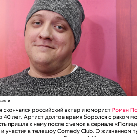
вости
я скончался российский актер и юморист
Роман П
о 40 лет. Артист долгое время боролся с раком мо
ть пришла к нему после съемок в сериале «Полиц
 и участия в телешоу Comedy Club. О жизненном п