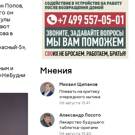
н Попов,
го он
кулы
вают
ова в
расный-5»,
ным и
Мнения
 «НеБудни
Михаил Щипанов
Плевать на критику
очередного нытика
06 августа 15:41
Александр Лосото
Лекарство будущего:
таблетка-оригами
вом
06 августа 15:40