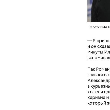
Фото: РИА 
— Я прише
и он сказа
минуты Ил
вспоминал
Так Роман
главного 
Александр
в курьезн
хотели сд
харизма и
который з