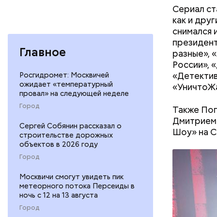
Сериал ст
как и дру
снимался 
президент
Главное
разные», 
России», 
«Детектив
Росгидромет: Москвичей
ожидает «температурный
«УничтоЖа
провал» на следующей неделе
Город
Также Поп
Дмитрием
Сергей Собянин рассказал о
Шоу» на C
строительстве дорожных
объектов в 2026 году
Город
Москвичи смогут увидеть пик
метеорного потока Персеиды в
ночь с 12 на 13 августа
День «Сча
Город