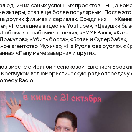
ал одним из самых успешных проектов ТНТ, а Рома
гие актеры, стал еще более популярным. После это
и в других фильмах и сериалах. Среди них — «Кани
а», «Последнее видео на YouTube», «Девушки бы
«Любовь в нерабочие недели», «БУМЕРанг», «Казан
«Дракулов», «Убить босса», «Ботан и Супербаба»,
ное агентство Мухича», «На Рубле без рубля», «К
нна», «Папу маме заверни» и других.
ов вместе с Ириной Чесноковой, Евгением Бровки
 Крепчуком вел юмористическую радиопередачу
omedy Radio.
стье случается» был инициирован Тайным общест