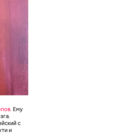
опов
. Ему
зга.
ейский с
ути и