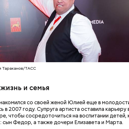
х людей, чтобы напомнить людям, что счастье на 
 мелочах. Отпраздновать этот день можно, подели
юдьми счастливыми моментами из своей жизни.
м Тараканов/ТАСС
 жизнь и семья
накомился со своей женой Юлией еще в молодости
ь в 2007 году. Супруга артиста оставила карьеру 
е, чтобы сосредоточиться на воспитании детей, 
: сын Федор, а также дочери Елизавета и Марта.