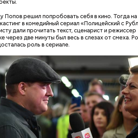
оекты.
ду Попов решил попробовать себя в кино. Тогда н
кастинг в комедийный сериал «Полицейский с Рубл
исту дали прочитать текст, сценарист и режиссер
же через две минуты был весь в слезах от смеха. Р
досталась роль в сериале.
Как поменять батареи дома и
Как получить до
не получить штраф
рублей от госу
трудной ситуац
претендовать и
документы