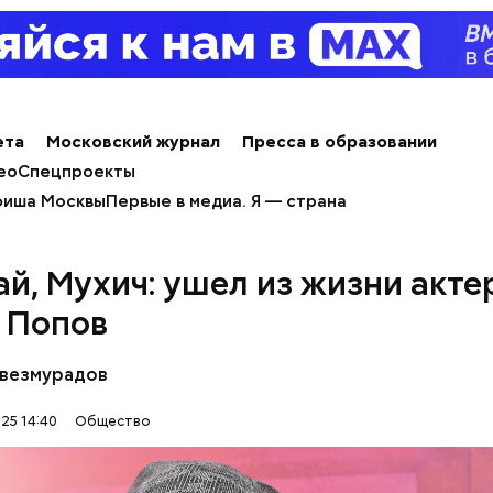
ета
Московский журнал
Пресса в образовании
ео
Спецпроекты
иша Москвы
Первые в медиа. Я — страна
й, Мухич: ушел из жизни акте
 Попов
везмурадов
25 14:40
Общество