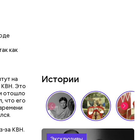
роде
так как
Истории
тут на
 КВН. Это
ии отошло
л, что его
 времени
лся.
з-за КВН.
Эксклюзивы