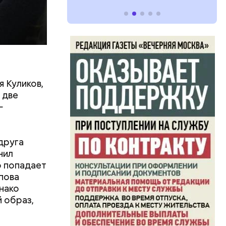
я Куликов,
 две
—
друга
нил
о попадает
пова
нако
й образ,