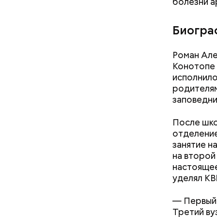
болезни а
Биогра
Роман Але
Конотопе 
исполнило
родителям
заповедни
После шко
отделение
занятие н
на второй 
настоящее
уделял КВН
— Первый 
Третий ву