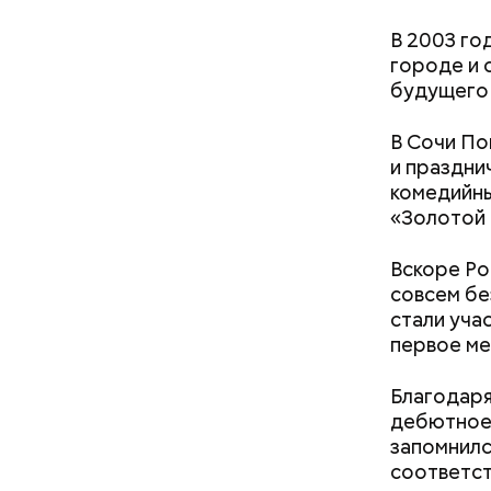
В 2003 го
городе и 
будущего 
В Сочи По
и праздни
комедийны
«Золотой
Вскоре Ро
совсем бе
стали уча
первое ме
Благодаря
дебютное 
запомнилс
соответст