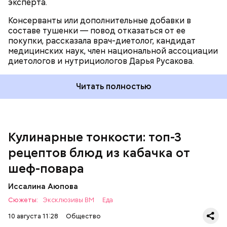
эксперта.
Консерванты или дополнительные добавки в
составе тушенки — повод отказаться от ее
Кабачок — 1 шт.
покупки, рассказала врач-диетолог, кандидат
Желтый болгарский перец — 1 шт.
медицинских наук, член национальной ассоциации
Красный болгарский перец — 1 шт.
диетологов и нутрициологов Дарья Русакова.
Зеленый перец — 1 шт.
Красный лук — 1 шт.
Баклажан — 1 шт.
Читать полностью
Помидор — 2 шт.
Сыр адыгейский —200 гр.
Соль по вкусу.
Кулинарные тонкости: топ-3
рецептов блюд из кабачка от
шеф-повара
Иссалина Аюпова
Сюжеты:
Эксклюзивы ВМ
Еда
10 августа 11:28
Общество