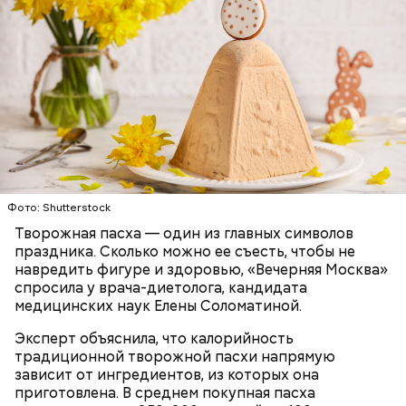
Жареные кабачки с томатами и
базиликом
Фото: Shutterstock
Творожная пасха — один из главных символов
праздника. Сколько можно ее съесть, чтобы не
навредить фигуре и здоровью, «Вечерняя Москва»
спросила у врача-диетолога, кандидата
медицинских наук Елены Соломатиной.
Эксперт объяснила, что калорийность
традиционной творожной пасхи напрямую
зависит от ингредиентов, из которых она
Тонкости от шефа:
обжаривать перцы лучше в
приготовлена. В среднем покупная пасха
самом начале, чтобы они успели стать мягкими.