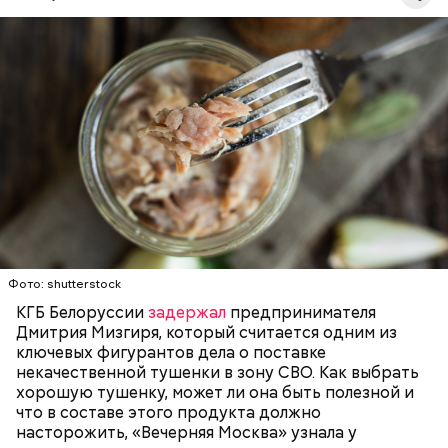
Собеседница «ВМ» отметила, что качественная
тушенка иногда вполне может стать заменой
свежеприготовленному мясу.
ЗДОРОВЬЕ
ВРАЧИ
ПРОДУКТЫ
Для заправки:
Фото: shutterstock
КГБ Белоруссии
задержал
предпринимателя
Дмитрия Мизгиря, который считается одним из
ключевых фигурантов дела о поставке
некачественной тушенки в зону СВО. Как выбрать
хорошую тушенку, может ли она быть полезной и
что в составе этого продукта должно
насторожить, «Вечерняя Москва» узнала у