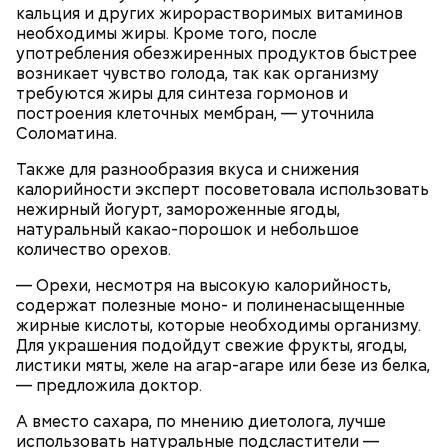
металлическая упаковка начинает оказывать
кальция и других жирорастворимых витаминов
негативное влияние на мясо, заключила специалист.
необходимы жиры. Кроме того, после
употребления обезжиренных продуктов быстрее
возникает чувство голода, так как организму
требуются жиры для синтеза гормонов и
построения клеточных мембран, — уточнила
Соломатина.
Также для разнообразия вкуса и снижения
калорийности эксперт посоветовала использовать
По словам врача, тушенка полезнее колбасы,
нежирный йогурт, замороженные ягоды,
потому что является отварным и герметично
натуральный какао-порошок и небольшое
упакованным продуктом. Однако если на упаковке
количество орехов.
Для заправки нужно мелко нарезать чеснок и
есть повреждения, то в таком случае даже
смешать его с уксусом, оливковым маслом, сахаром
качественную тушенку брать не стоит. Она
— Орехи, несмотря на высокую калорийность,
и нарезанной веточкой тархуна.
непригодна для употребления и может стать
содержат полезные моно- и полиненасыщенные
причиной развития ботулизма или других опасных
жирные кислоты, которые необходимы организму.
инфекций.
Для украшения подойдут свежие фрукты, ягоды,
листики мяты, желе на агар-агаре или безе из белка,
— предложила доктор.
А вместо сахара, по мнению диетолога, лучше
использовать натуральные подсластители —