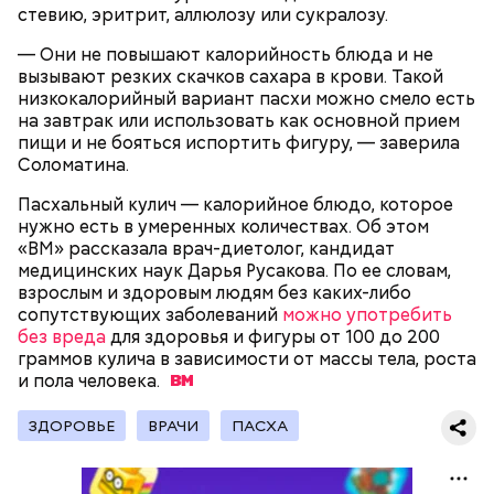
стевию, эритрит, аллюлозу или сукралозу.
— Они не повышают калорийность блюда и не
— Бывает тушенка, в которой много сала и
вызывают резких скачков сахара в крови. Такой
добавок, — ее нежелательно есть. Если эта тушенка
низкокалорийный вариант пасхи можно смело есть
Диетолог Русакова рассказала,
— Затем достать подпекшийся до темного цвета
— просто мясо или даже домашнего
что должно быть в составе
на завтрак или использовать как основной прием
перец с углей и переложить его в пакет, чтобы
приготовления, то один-два раза в неделю она
крабовых палочек
пищи и не бояться испортить фигуру, — заверила
кожица стала мягкой. После необходимо снять эту
может присутствовать в рационе, — подчеркнула
Соломатина.
кожицу с овоща и нарезать. Далее готовые лук,
специалист.
баклажан и кабачок разрезать пополам, а помидор
Пасхальный кулич — калорийное блюдо, которое
— на крупные дольки, — рассказал собеседник
нужно есть в умеренных количествах. Об этом
«ВМ».
«ВМ» рассказала врач-диетолог, кандидат
медицинских наук Дарья Русакова. По ее словам,
взрослым и здоровым людям без каких-либо
сопутствующих заболеваний
можно употребить
без вреда
для здоровья и фигуры от 100 до 200
граммов кулича в зависимости от массы тела, роста
и пола
человека.
ЗДОРОВЬЕ
ВРАЧИ
ПАСХА
Готовим:
Нужно в течение 10 минут обжарить
перцы на мангале с раскаленными углями. Красный