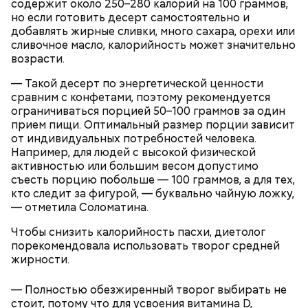
содержит около 250–280 калорий на 100 граммов,
но если готовить десерт самостоятельно и
добавлять жирные сливки, много сахара, орехи или
Молодежь нарекла сардины новым суперфудом.
сливочное масло, калорийность может значительно
Доступная и вкусная рыба богата полезными
возрасти.
нутриентами, а потому о ней все чаще снимают
хвалебные ролики. В чем заключается
польза этой
— Такой десерт по энергетической ценности
рыбы
, с чем можно ее сочетать и кому стоит есть ее
сравним с конфетами, поэтому рекомендуется
с осторожностью, «Вечерняя Москва» узнала у
ограничиваться порцией 50–100 граммов за один
диетолога Елены Соломатиной.
прием пищи. Оптимальный размер порции зависит
от индивидуальных потребностей человека.
Например, для людей с высокой физической
активностью или большим весом допустимо
съесть порцию побольше — 100 граммов, а для тех,
кто следит за фигурой, — буквально чайную ложку,
— отметила Соломатина.
— Для сервировки салата необходимо выложить
Чтобы снизить калорийность пасхи, диетолог
все ингредиенты в чашу, поджарить слайсы сыра
порекомендовала использовать творог средней
на сковороде и выложить их на салат, — дополнил
Если после вскрытия переложить тушенку в
жирности.
Белькович.
другую посуду, она не будет портиться сутки или
двое, добавила Русакова. В противном случае при
— Полностью обезжиренный творог выбирать не
вскрытии происходят процессы окисления, и
стоит, потому что для усвоения витамина D,