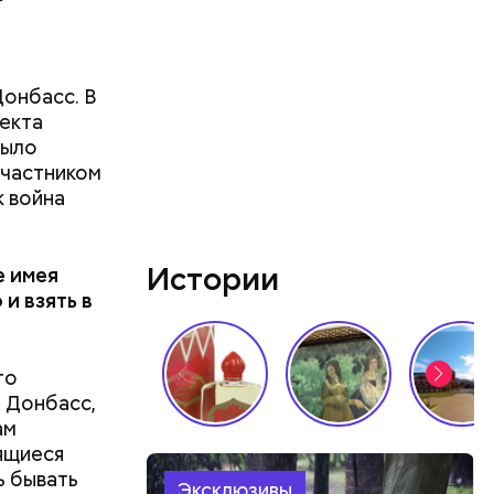
усов.
Донбасс. В
оекта
было
участником
к война
Истории
е имея
и взять в
то
й Донбасс,
ам
ящиеся
ь бывать
Эксклюзивы