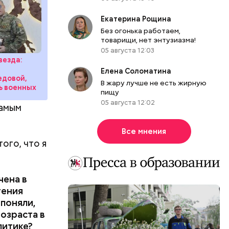
Екатерина Рощина
Без огонька работаем,
товарищи, нет энтузиазма!
05 августа 12:03
везда:
я
Елена Соломатина
едовой,
В жару лучше не есть жирную
ь военных
пищу
05 августа 12:02
самым
Все мнения
ого, что я
чена в
тения
 поняли,
возраста в
литике?