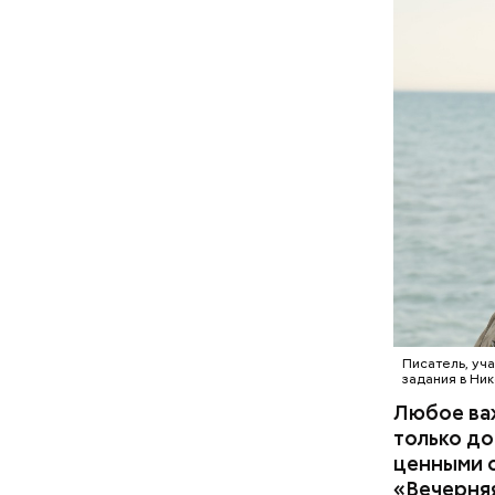
Писатель, уч
задания в Ни
Любое важ
только до
ценными с
«Вечерняя