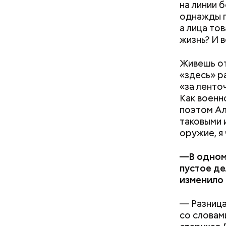
на линии 
однажды п
— Кабачки
а лица то
специальн
жизнь? И 
Дальше ну
бросить х
Живешь от
черри или
«здесь» р
«за ленто
Как военн
поэтом А
таковыми и
оружие, я 
—В одном 
пустое де
изменило
— Разница
со словами