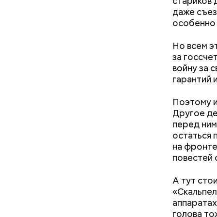
стариков 
даже съез
особенно 
Но всем э
за госсче
кабачок
войну за с
брынза;
гарантий 
растите
помидор
Поэтому и
Другое де
перед ним
остаться 
на фронте,
повестей с
А тут сто
«Скальпел
аппаратах
голова то