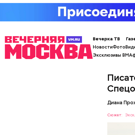
Вечерка ТВ
Газ
Новости
Фото
Вид
Эксклюзивы ВМ
Аф
Писат
Спецо
Кабачк
Диана Про
Сюжет:
Экск