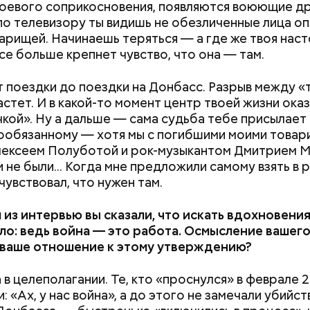
боевого соприкосновения, появляются воюющие дру
о телевизору ты видишь не обезличенные лица оп
 нужно натереть длинными слайсами (это можно с
варищей. Начинаешь теряться — а где же твоя нас
ой терке), похожими на спагетти, и уложить в прот
все больше крепнет чувство, что она — там.
жно добавить немного растительного масла, соль,
аотично порезанную брынзу. Затем добавляются
 поездки до поездки на Донбасс. Разрыв между «
 грунтовые, — рассказал шеф-повар.
астет. И в какой-то момент центр твоей жизни ока
Меняя реакцию иммунной
«В погоне за уд
чкой». Ну а дальше — сама судьба тебе присылает 
системы: можно ли
средства хорош
ообязанному — хотя мы с погибшими моими това
излечиться от аллергии на
россияне ищут 
лексеем Полуботой и рок-музыкантом Дмитрием 
животных
помощью магии
 не были... Когда мне предложили самому взять в 
чувствовал, что нужен там.
из интервью вы сказали, что искать вдохновени
ло: ведь война — это работа. Осмысление вашего
 ваше отношение к этому утверждению?
 в целеполагании. Те, кто «проснулся» в феврале 
: «Ах, у нас война», а до этого не замечали убийст