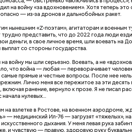
Донбасса, — быстренько «включились в процесс», 
дил на войну «за вдохновением». Хотя теперь это 
опасно — из-за дронов и дальнобойных ракет.
тим нынешним «Z-поэтам», агитаторам и военным 
т трудно представить, что до 2022 года люди езди
;
вои деньги, в свое личное время, шли воевать на Д
и выплат со стороны государства.
льное масло;
ы черри либо грунтовые.
 на войну мы шли серьезно. Воевать, а не «вдохнов
ло, что война — любая — переворачивает человек
 самые прямые и честные вопросы. После нее нель
прежним. Лично меня все пережитое за эти десять
 включая ранение, вернуло к прозе. Я не писал рас
 начала нулевых...
Как поменять батареи дома и
Как получить до
им на взлетке в Ростове, на военном аэродроме, жд
не получить штраф
рублей от госу
ь» — медицинский Ил-76 — загрузят «тяжелых», на
трудной ситуац
 искусственного дыхания. У меня левая рука забин
претендовать и
же, и чувствую — правую, здоровую руку буквальн
документы