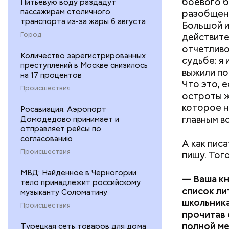
боевого б
Питьевую воду раздадут
пассажирам столичного
разобщенн
транспорта из-за жары 6 августа
Большой и
Город
действите
отчетливо
Количество зарегистрированных
судьбе: я
преступлений в Москве снизилось
выжили по
на 17 процентов
Что это, 
Происшествия
остроты ж
которое н
Росавиация: Аэропорт
главным в
Домодедово принимает и
отправляет рейсы по
согласованию
А как писа
Происшествия
пишу. Того
МВД: Найденное в Черногории
— Ваша кн
тело принадлежит российскому
список ли
музыканту Соломатину
школьника
Происшествия
прочитав 
полной ме
Турецкая сеть товаров для дома