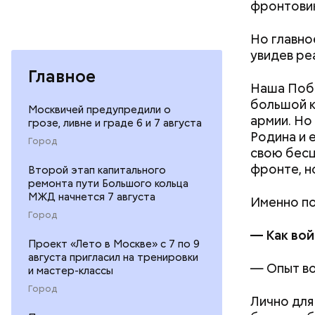
фронтовик
Но главно
увидев ре
Главное
Наша Побе
большой к
Москвичей предупредили о
армии. Но
грозе, ливне и граде 6 и 7 августа
Родина и 
Город
свою бесце
фронте, н
Второй этап капитального
ремонта пути Большого кольца
МЖД начнется 7 августа
Именно по
Город
— Как вой
Проект «Лето в Москве» с 7 по 9
августа пригласил на тренировки
— Опыт во
и мастер-классы
Спагет
Город
Лично для