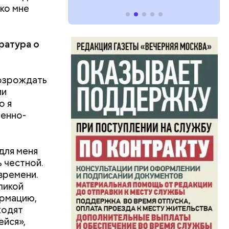
 ко мне
ратура о
возрождать
ии
о я
оенно-
для меня
ь честной.
времени.
ликой
ормацию,
ходят
ейся»,