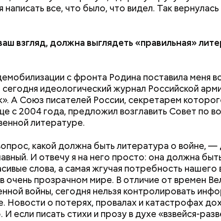
 написать все, что было, что видел. Так вернулась
 ваш взгляд, должна выглядеть «правильная» лите
емобилизации с фронта Родина поставила меня 
а сегодня идеологический журнал Российской арм
». А Союз писателей России, секретарем которог
ще с 2004 года, предложил возглавить Совет по в
енной литературе.
нты:
опрос, какой должна быть литература о войне, — 
авный. И отвечу я на него просто: она должна быт
асивые слова, а самая жгучая потребность нашего 
в очень прозрачном мире. В отличие от времен Ве
нной войны, сегодня нельзя контролировать инф
е. Новости о потерях, провалах и катастрофах до
 И если писать стихи и прозу в духе «взвейся-разв