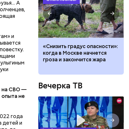
зья... А
олченцев,
делать на
тоящая
ивень.
 а сверху
 помидоры
там» и
зывается
ачей все
«Снизить градус опасности»:
повестку.
и»: как
когда в Москве начнется
рищами
работу с
гроза и закончится жара
Мулыгиным
руки
Вечерка ТВ
я на СВО —
 опыта не
2022 года
в детей и