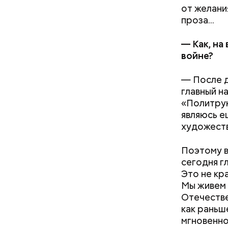
от желания
проза...
— Как, на
войне?
— После д
главный н
«Политрук
являюсь е
художеств
Ингредие
Поэтому в
сегодня гл
Это не кр
Мы живем 
Отечестве
как раньш
мгновенно.