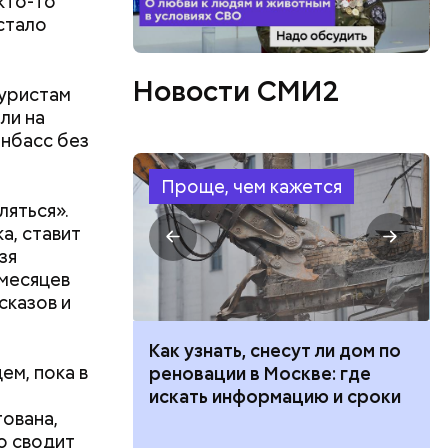
кто-то
стало
Новости СМИ2
туристам
ли на
онбасс без
Проще, чем кажется
ляться».
а, ставит
зя
 месяцев
сказов и
 100 тысяч
Как узнать, снесут ли дом по
ем, пока в
дарства при
реновации в Москве: где
ии: кто может
искать информацию и сроки
тована,
 какие нужны
о сводит