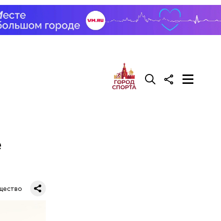
е
щество