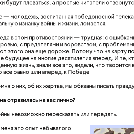
и будут плеваться, а простые читатели отвернутс
е — молодежь, воспитанная победоносной телека
альную изнанку войны и жизни, ломается.
да в этом противостоянии — трудная: с ошибками
ровью, с предателями и воровством, с проблемам
 от этого она еще дороже. Потому что на карту п
ее будущее на многие десятилетия вперед. И те, к
нную жизнь, знали все это, видели, что творится в
о все равно шли вперед, к Победе.
мня о них, об их жертве, мы обязаны писать правду
на отразилась на вас лично?
йны невозможно пересказать или передать.
ти из кабачков
 меня это опыт небывалого