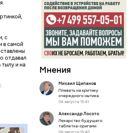
я.
ртинкой,
, с
и в самой
оставлены
то отдавал
 тылу и на
Мнения
Михаил Щипанов
.
Плевать на критику
очередного нытика
06 августа 15:41
Александр Лосото
Лекарство будущего:
таблетка-оригами
06 августа 15:40