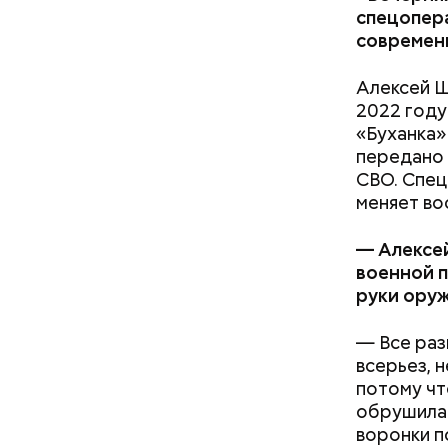
Противень
спецопер
Спагетти 
современ
Алексей Ш
2022 году
«Буханка»
передано 
СВО. Спец
меняет во
— Алексей
военной п
руки ору
— Все раз
всерьез, 
потому чт
обрушилас
воронки п