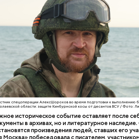
Уберут отеки и у
Как приготовить 
Эндокринолог Ку
зрение: диетолог
майонез: три про
объяснила, в чем
Соломатина расск
рецепта
заключается поль
пользе кабачков
сезонных овощей 
астник спецоперации АлексШорохов во время подготовки к выполнению 
колаевской области: защите Кинбурнской косы от десантов ВСУ / Фото: Л
ное историческое событие оставляет после себ
кументы в архивах, но и литературное наследие
тановятся произведения людей, ставших его уча
 Москва» побеседовала с писателем, участнико