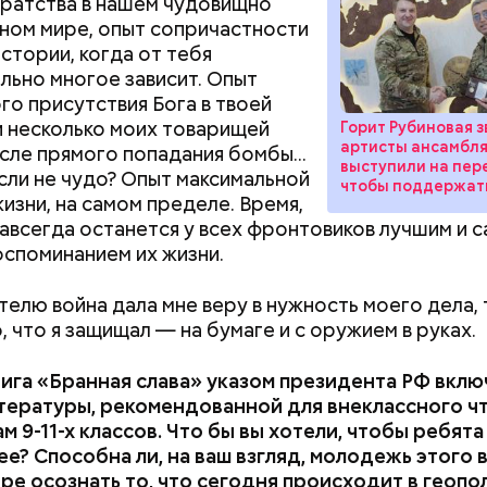
ратства в нашем чудовищно
ом мире, опыт сопричастности
стории, когда от тебя
льно многое зависит. Опыт
го присутствия Бога в твоей
 и несколько моих товарищей
Горит Рубиновая з
артисты ансамбл
сле прямого попадания бомбы...
выступили на пер
если не чудо? Опыт максимальной
чтобы поддержат
изни, на самом пределе. Время,
авсегда останется у всех фронтовиков лучшим и 
оспоминанием их жизни.
телю война дала мне веру в нужность моего дела, т
, что я защищал — на бумаге и с оружием в руках.
ига «Бранная слава» указом президента РФ вклю
тературы, рекомендованной для внеклассного ч
м 9-11-х классов. Что бы вы хотели, чтобы ребята
ее? Способна ли, на ваш взгляд, молодежь этого 
ре осознать то, что сегодня происходит в геопо