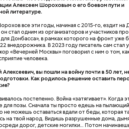
 ставится в духовку, разогретую до 180–190 град
ации Алексеем Шороховым о его боевом пути и
из кабачка нужно запекать 25–30 минут.
ной литературе.
орохов все эти годы, начиная с 2015-го, ездит на 
 он стал одним из организаторов и участников пр
 для Донбасса», в рамках которого на фронт уже 
22 внедорожника. В 2023 году писатель сам стал 
кор «Вечерней Москвы» поговорил с ним о том, ка
сприятие человека.
 Алексеевич, вы пошли на войну почти в 50 лет, н
одготовки. Как родилось решение оставить перо 
жие?
вивалось постепенно. Война «затягивает». Когда э
не для позы. Сначала ты просто едешь на пылающи
о не можешь оставаться вдали от беды, которая т
ь на твой народ. Видишь разрушенные дома, дым
осреди дорог, детские могилки... Потом начинаеш