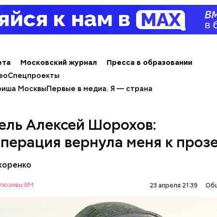
ета
Московский журнал
Пресса в образовании
ео
Спецпроекты
иша Москвы
Первые в медиа. Я — страна
ель Алексей Шорохов:
перация вернула меня к проз
и, тушеные с курицей
хоренко
люзивы ВМ
23 апреля 21:39
Об