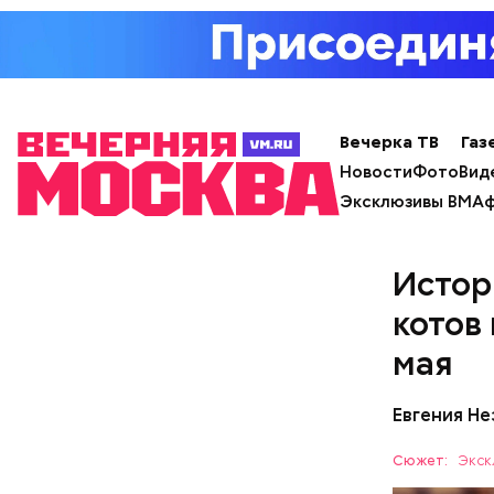
Вечерка ТВ
Газ
Новости
Фото
Вид
Эксклюзивы ВМ
Аф
Истор
котов
мая
Евгения Н
Сюжет:
Экск