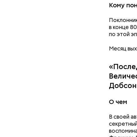
Кому по
Поклонник
в конце 8
по этой э
Месяц вых
«После
Величес
Добсон
О чем
В своей а
секретный
воспомина