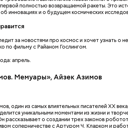
первой полностью возвращаемой ракеты. Это ист
 об инновациях и о будущем космических исследов
нравится
следит за новостями про космос и хочет узнать о 
«Снизить градус опасности»:
Хотела спасти м
ко по фильму с Райаном Гослингом.
когда в Москве начнется
мать и сын поги
гроза и закончится жара
падении из окна
ода: апрель.
имов. Мемуары», Айзек Азимов
мов, один из самых влиятельных писателей XX века,
делится уникальными моментами из жизни и творч
Он рассказывает о создании трех законов роботот
вом соперничестве с Артуром Ч. Кларком и рабо