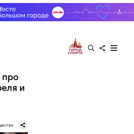
 про
реля и
щество