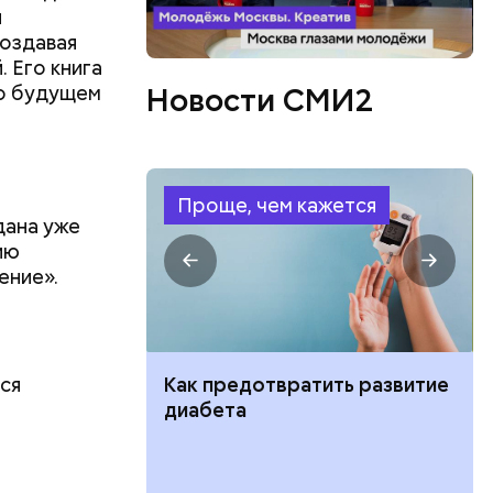
ы
создавая
 Его книга
 о будущем
Новости СМИ2
Проще, чем кажется
дана уже
ию
ение».
ся
ут ли дом по
Как предотвратить развитие
кве: где
диабета
цию и сроки