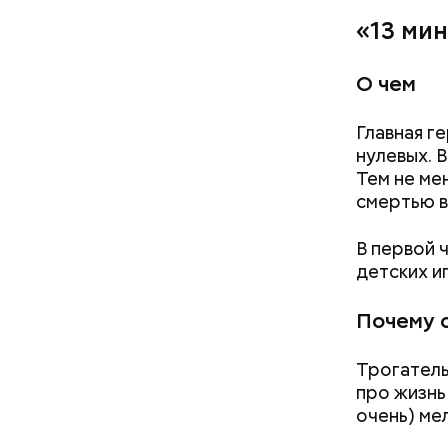
«13 мин
О чем
Главная ге
нулевых. 
Тем не ме
смертью в
В первой 
детских и
Почему 
Трогатель
про жизнь 
очень) ме