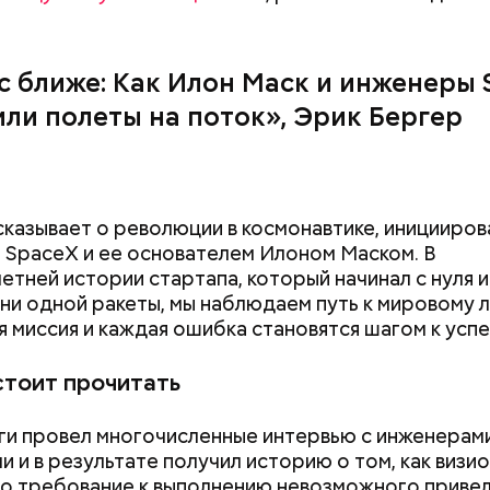
с ближе: Как Илон Маск и инженеры 
или полеты на поток», Эрик Бергер
сказывает о революции в космонавтике, иницииро
 SpaceX и ее основателем Илоном Маском. В
етней истории стартапа, который начинал с нуля и
 ни одной ракеты, мы наблюдаем путь к мировому 
я миссия и каждая ошибка становятся шагом к успе
стоит прочитать
ги провел многочисленные интервью с инженерами
и и в результате получил историю о том, как визи
го требование к выполнению невозможного привел