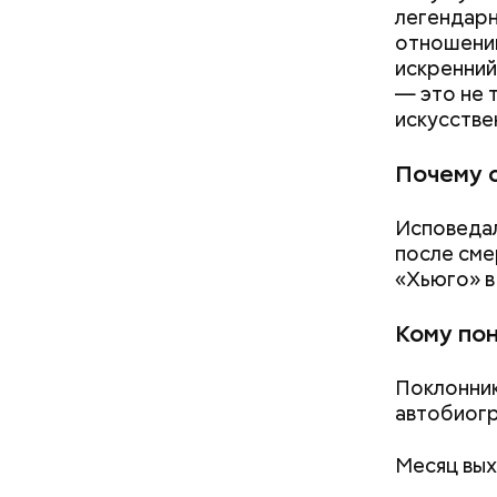
легендарн
отношений
искренний
— это не 
искусстве
Почему 
Исповедал
после сме
«Хьюго» в
Кому по
Поклонник
Как поменять батареи дома и
автобиогр
не получить штраф
Месяц вых