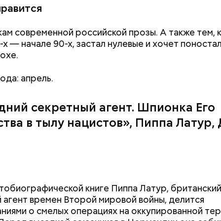
нравится
ам современной российской прозы. А также тем, 
0-х — начале 90-х, застал нулевые и хочет поноста
похе.
ода: апрель.
дний секретный агент. Шпионка Его
тва в тылу нацистов», Пиппа Латур,
втобиографической книге Пиппа Латур, британски
 агент времен Второй мировой войны, делится
ниями о смелых операциях на оккупированной те