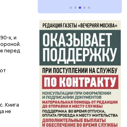
90-х, и
тороной.
ые перед
 от
с. Книга
да не