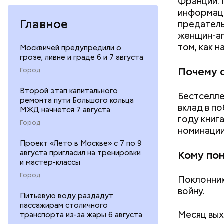
Франции. 
информаци
Главное
предатель
женщин-аг
том, как 
Москвичей предупредили о
грозе, ливне и граде 6 и 7 августа
Почему 
Город
Второй этап капитального
Бестселле
ремонта пути Большого кольца
вклад в п
МЖД начнется 7 августа
году книг
Город
номинации
Проект «Лето в Москве» с 7 по 9
августа пригласил на тренировки
Кому по
и мастер-классы
Город
Поклонник
войну.
Питьевую воду раздадут
пассажирам столичного
Месяц вых
транспорта из-за жары 6 августа