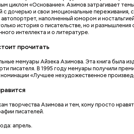
ым циклом «Основание». Азимов затрагивает тем
 с дочерью и свои эмоциональные переживания, 
 автопортрет, наполненный юмором и ностальгией.
только история о писательстве, но и размышления
нного интеллекта и о литературе.
стоит прочитать
ьные мемуары Айзека Азимова. Эта книга была из
рти писателя. В 1995 году мемуары получили прем
 номинации «Лучшее нехудожественное произвед
нравится
ам творчества Азимова и тем, кому просто нравят
Как получить до 100 тысяч
Как узнать, снес
афии писателей.
рублей от государства при
реновации в Мос
трудной ситуации: кто может
искать информа
претендовать и какие нужны
ода: апрель.
документы