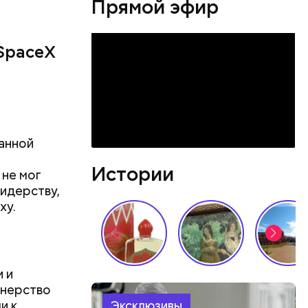
Прямой эфир
SpaceX
ванной
Истории
 не мог
лидерству,
ху.
 и
онерство
и к
Эксклюзивы