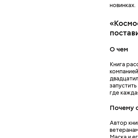
новинках.
«Космо
постав
О чем
Книга рас
компанией
двадцатил
запустить
где кажда
Почему 
Автор кни
ветеранам
Маска и е