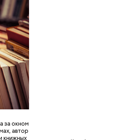
а за окном
мах, автор
ти книжных