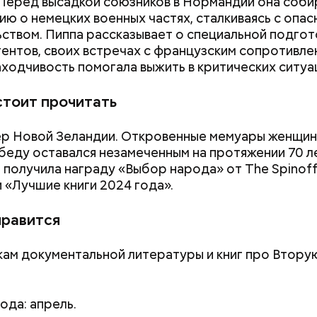
Перед высадкой союзников в Нормандии она соби
ю о немецких военных частях, сталкиваясь с опас
ством. Пиппа рассказывает о специальной подгот
ентов, своих встречах с французским сопротивле
находчивость помогала выжить в критических ситуа
стоит прочитать
р Новой Зеландии. Откровенные мемуары женщин
обеду оставался незамеченным на протяжении 70 ле
а получила награду «Выбор народа» от The Spinoff
 «Лучшие книги 2024 года».
нравится
ам документальной литературы и книг про Втор
ода: апрель.