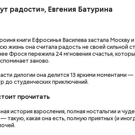
ут радости», Евгения Батурина
роиня книги Ефросинья Василева застала Москву и 
Всю жизнь она считала радость не своей сильной с
нее Фрося пережила 24 мгновения счастья, котор
споминает заново.
части дилогии она делится 13 яркими моментами —
гр до студенческих приключений.
стоит прочитать
ная история взросления, полная ностальгии и чуде
— такую, какая она есть, полную приятных (и иног
лочей.