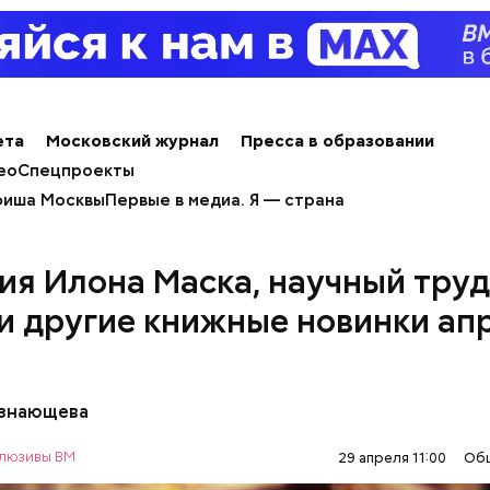
ета
Московский журнал
Пресса в образовании
ео
Спецпроекты
иша Москвы
Первые в медиа. Я — страна
ия Илона Маска, научный труд
 и другие книжные новинки ап
езнающева
люзивы ВМ
29 апреля 11:00
Об