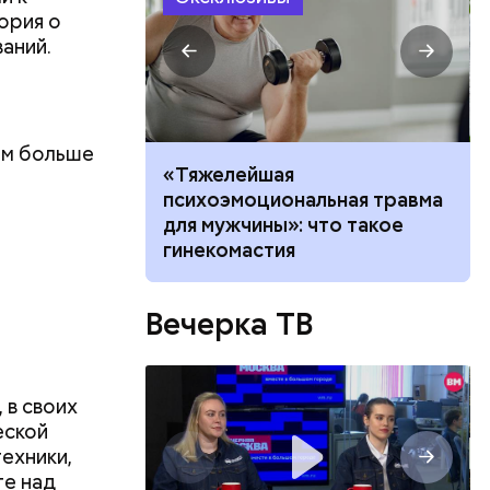
ория о
аний.
нем больше
алыша: как
«Тяжелейшая
бли при
психоэмоциональная травма
 в Раменском
для мужчины»: что такое
гинекомастия
Вечерка ТВ
 в своих
еской
ехники,
те над