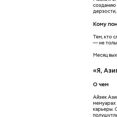
созданию 
дерзости,
Кому по
Тем, кто 
Салат, спагетти и блюдо по-
— не толь
тайски: топ-5 рецептов из
кабачков
Месяц вых
«Я, Аз
О чем
Айзек Ази
мемуарах 
карьеры. 
полушутли