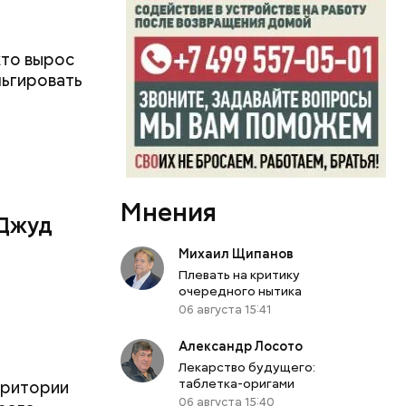
кто вырос
льгировать
Мнения
 Джуд
Михаил Щипанов
Плевать на критику
очередного нытика
06 августа 15:41
й
Александр Лосото
Лекарство будущего:
таблетка-оригами
рритории
06 августа 15:40