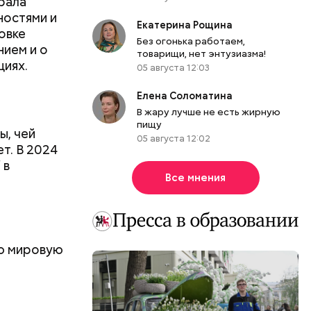
рала
ностями и
Екатерина Рощина
овке
Без огонька работаем,
нием и о
товарищи, нет энтузиазма!
циях.
05 августа 12:03
Елена Соломатина
В жару лучше не есть жирную
пищу
ы, чей
05 августа 12:02
т. В 2024
 в
Все мнения
ую мировую