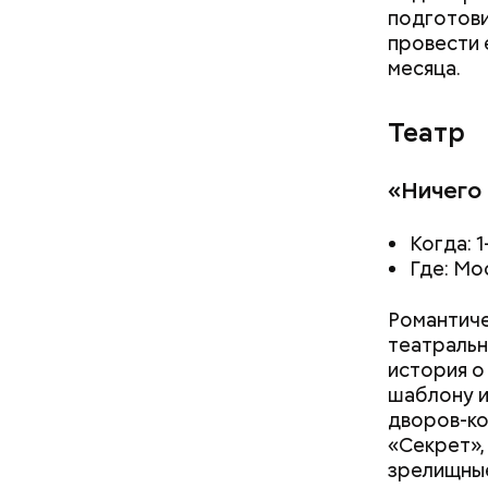
подготови
провести 
месяца.
Театр
«Ничего 
Когда: 1
Где: Мо
Романтиче
театральн
история о
шаблону и
дворов-ко
«Секрет»,
зрелищные