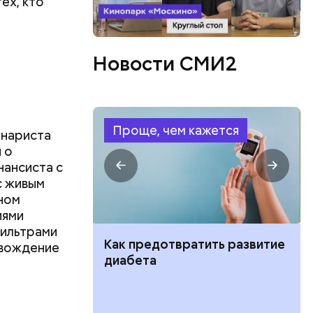
ех, кто
Новости СМИ2
Проще, чем кажется
енариста
 о
нансиста с
с живым
ном
иями
фильтрами
ут ли дом по
Как предотвратить развитие
овождение
кве: где
диабета
цию и сроки