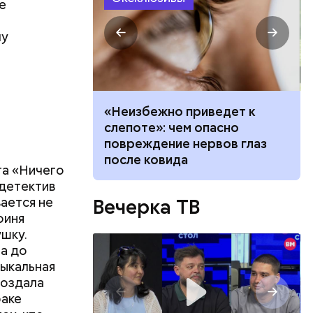
е
му
вать
«Неизбежно приведет к
висимость от
слепоте»: чем опасно
ает любовь в
повреждение нервов глаз
после ковида
та «Ничего
 детектив
вается не
Вечерка ТВ
оиня
шку.
на до
зыкальная
создала
баке