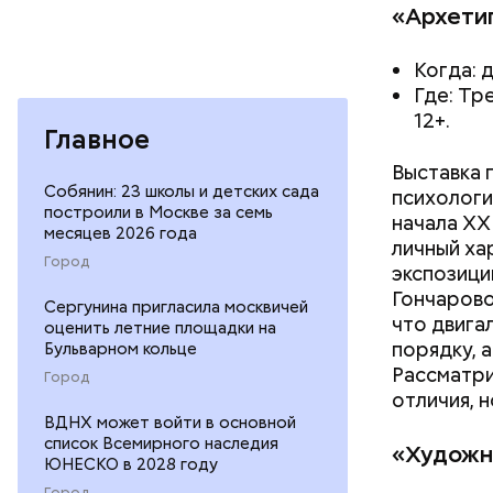
«Архети
Когда: д
Где: Тр
12+.
Главное
Выставка 
Собянин: 23 школы и детских сада
психологи
построили в Москве за семь
начала XX
месяцев 2026 года
личный ха
Город
экспозици
Гончарово
Сергунина пригласила москвичей
что двига
оценить летние площадки на
порядку, 
Бульварном кольце
Рассматри
Город
отличия, 
ВДНХ может войти в основной
список Всемирного наследия
«Художн
ЮНЕСКО в 2028 году
Город