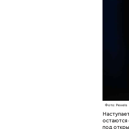
Фото: Pexels
Наступает
остаются 
под откры