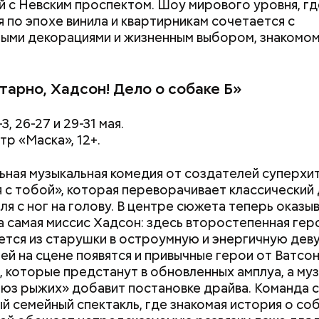
й с Невским проспектом. Шоу мирового уровня, гд
я по эпохе винила и квартирникам сочетается с
ыми декорациями и жизненным выбором, знакомо
арно, Хадсон! Дело о собаке Б»
Не трясти и не рубить: как
«Семьей это наз
-3, 26-27 и 29-31 мая.
убрать с участка борщевик и
сложно»: как за
тр «Маска», 12+.
чем засеять почву
смартфона убив
паре
ьная музыкальная комедия от создателей суперхи
 я с тобой», которая переворачивает классический
ля с ног на голову. В центре сюжета теперь оказы
та самая миссис Хадсон: здесь второстепенная гер
тся из старушки в остроумную и энергичную деву
ней на сцене появятся и привычные герои от Ватсо
 которые предстанут в обновленных амплуа, а му
юз рыжих» добавит постановке драйва. Команда 
й семейный спектакль, где знакомая история о со