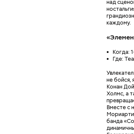
над сцено
ностальги
грандиозн
каждому.
«Элемент
Вода за 10 тысяч: поможет ли
Когда: 1
японский напиток сбросить
Где: Теа
лишний вес
Увлекател
не бойся,
Конан Дой
Холмс, а 
превращае
Вместе с 
Мориарти,
банда «Со
динамичны