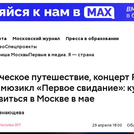
ета
Московский журнал
Пресса в образовании
ео
Спецпроекты
иша Москвы
Первые в медиа. Я — страна
ческое путешествие, концерт 
и мюзикл «Первое свидание»: к
виться в Москве в мае
езнающева
люзивы ВМ
29 апреля 18:00
Об