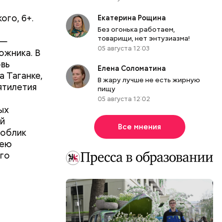
ого, 6+.
Екатерина Рощина
Без огонька работаем,
товарищи, нет энтузиазма!
 —
05 августа 12:03
ожника. В
вь
Елена Соломатина
 Таганке,
В жару лучше не есть жирную
сятилетия
пищу
05 августа 12:02
ых
ой
Все мнения
 облик
лею
ого