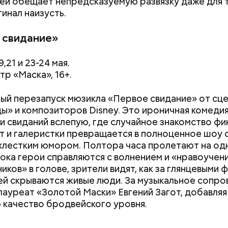
ей обещает непредсказуемую развязку даже для т
гинал наизусть.
 свидание»
9,21 и 23-24 мая.
тр «Маска», 16+.
й перезапуск мюзикла «Первое свидание» от сц
ы» и композиторов Disney. Это ироничная комедия
и свиданий вслепую, где случайное знакомство фи
т и галеристки превращается в полноценное шоу 
хлестким юмором. Полтора часа пролетают на од
пока герои справляются с волнением и «нравоучен
иков» в голове, зрители видят, как за глянцевыми 
Как получить до 100 тысяч
Как узнать, снес
ей скрываются живые люди. За музыкальное сопр
рублей от государства при
реновации в Мос
лауреат «Золотой Маски» Евгений Загот, добавляя
трудной ситуации: кто может
искать информа
 качество бродвейского уровня.
претендовать и какие нужны
документы