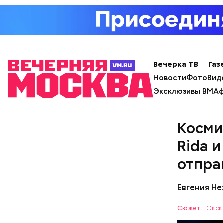
Вечерка ТВ
Газ
Новости
Фото
Вид
Эксклюзивы ВМ
Аф
Косми
Rida 
отпра
Евгения Н
Сюжет:
Экск