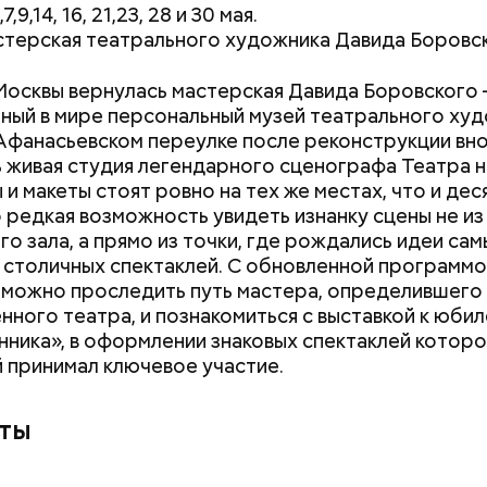
7,9,14, 16, 21,23, 28 и 30 мая.
стерская театрального художника Давида Боровск
Москвы вернулась мастерская Давида Боровского
ный в мире персональный музей театрального худ
фанасьевском переулке после реконструкции вно
 живая студия легендарного сценографа Театра на
 и макеты стоят ровно на тех же местах, что и де
о редкая возможность увидеть изнанку сцены не из
го зала, а прямо из точки, где рождались идеи сам
 столичных спектаклей. С обновленной программ
 можно проследить путь мастера, определившего
нного театра, и познакомиться с выставкой к юби
ника», в оформлении знаковых спектаклей котор
 принимал ключевое участие.
ты