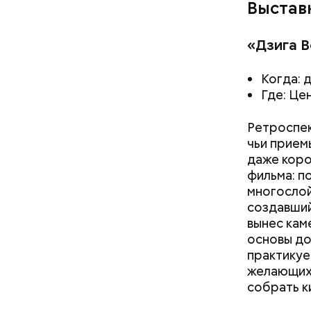
Выстав
«Дзига В
Когда: д
Где: Цен
Ретроспек
чьи прием
даже коро
фильма: п
многослой
создавший
вынес кам
основы до
практикуе
желающих 
собрать к