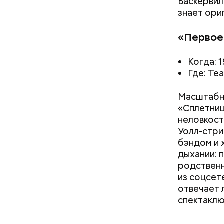
Баскервил
знает ори
«Первое
Когда: 1
Где: Теа
Масштабны
«Сплетниц
неловкост
Уолл-стри
бэндом и 
дыхании: 
родственн
Как поменять батареи дома и
из соцсет
не получить штраф
отвечает 
спектаклю