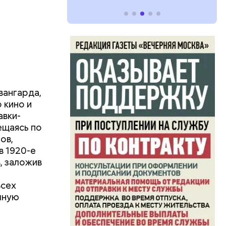
вангарда,
 кино и
авки-
ещаясь по
ов,
в 1920-е
, заложив
Всех
чную