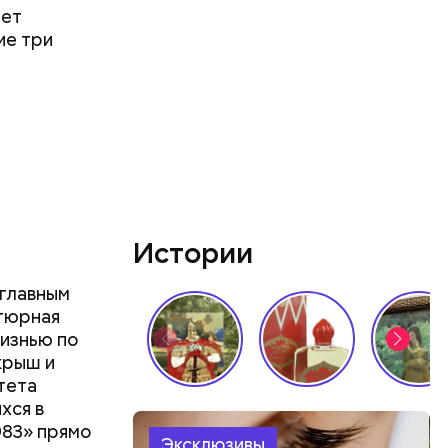
чет
ие три
Истории
 главным
нтюрная
изнью по
крыш и
тета
хся в
983» прямо
Эксклюзивы