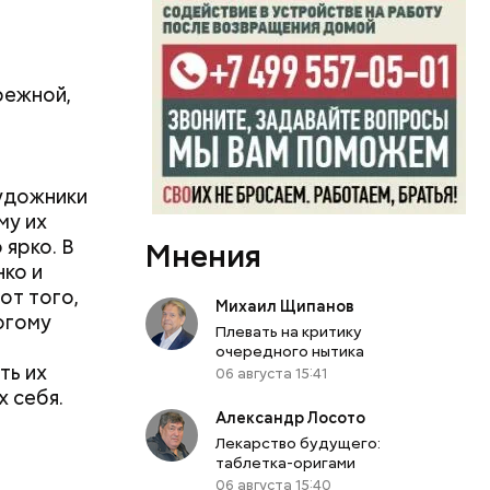
режной,
2
Художники
му их
 ярко. В
Мнения
нко и
от того,
Михаил Щипанов
огому
Плевать на критику
очередного нытика
ть их
06 августа 15:41
х себя.
Александр Лосото
Лекарство будущего:
таблетка-оригами
06 августа 15:40