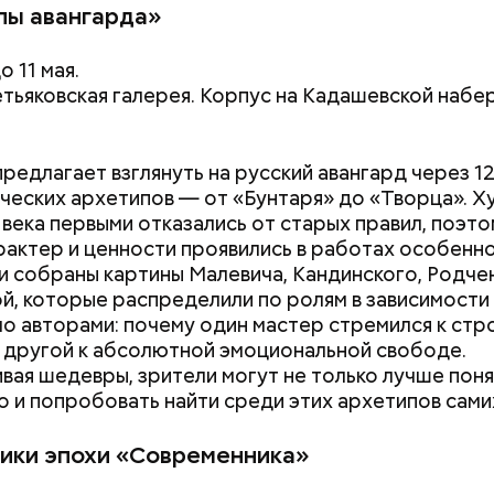
пы авангарда»
о 11 мая.
етьяковская галерея. Корпус на Кадашевской набе
предлагает взглянуть на русский авангард через 1
ческих архетипов — от «Бунтаря» до «Творца». 
 века первыми отказались от старых правил, поэто
рактер и ценности проявились в работах особенно
и собраны картины Малевича, Кандинского, Родче
й, которые распределили по ролям в зависимости 
ло авторами: почему один мастер стремился к стр
а другой к абсолютной эмоциональной свободе.
вая шедевры, зрители могут не только лучше поня
но и попробовать найти среди этих архетипов сами
ики эпохи «Современника»