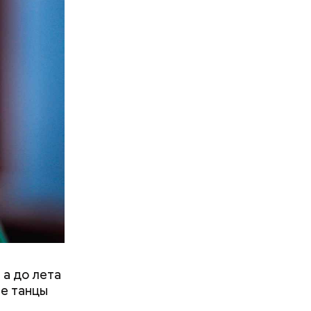
 а до лета
ые танцы