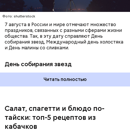
лишним весом.
Фото: shutterstock
7 августа в России и мире отмечают множество
праздников, связанных с разными сферами жизни
общества. Так, в эту дату справляют День
собирания звезд, Международный день холостяка
и День малины со сливками.
кабачок;
петрушка;
День собирания звезд
чеснок;
оливковое масло;
соль.
Читать полностью
Однако диетолог предупредила: не для всех дыня
Салат, спагетти и блюдо по-
может быть полезна. В первую очередь ее стоит
тайски: топ-5 рецептов из
есть с осторожностью людям:
кабачков