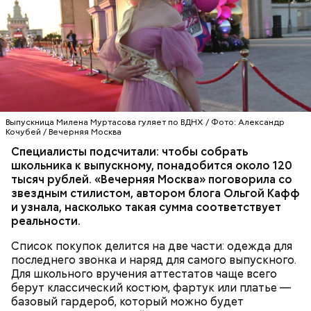
курица;
кабачок;
рыбный соус;
Иногда дыню подкармливают азотистыми
соевый соус;
удобрениями, чтобы вырастить ее побыстрее.
кисло-сладкий соус;
Поэтому не стоит покупать плоды слишком рано,
болгарский перец;
пока не начался сезон созревания, посоветовала
морковь.
доктор.
Выпускница Милена Муртасова гуляет по ВДНХ / Фото: Александр
Кочубей / Вечерняя Москва
Специалисты подсчитали: чтобы собрать
школьника к выпускному, понадобится около 120
тысяч рублей. «Вечерняя Москва» поговорила со
звездным стилистом, автором блога Ольгой Кафф
и узнала, насколько такая сумма соответствует
реальности.
Список покупок делится на две части: одежда для
последнего звонка и наряд для самого выпускного.
Для школьного вручения аттестатов чаще всего
берут классический костюм, фартук или платье —
— Ранний сорт «Колхозница» выращивают в
Ингредиенты:
базовый гардероб, который можно будет
России. А дыня «Торпеда» растет в основном в