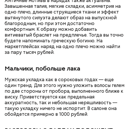
Античные мотивы в нарядах также актуальны.
майонез: три простых рецепта
польза сезонных овощей и
о пользе кабачков
фруктов
Завышенная талия, мягкие складки, асимметрия на
одно плечо, длинные струящиеся ткани и эффект
вытянутого силуэта делают образ на выпускной
благородным, но при этом достаточно
Как выбрать дыню
комфортным. К образу можно добавить
витиеватый браслет на предплечье. Тогда вы точно
будете напоминать греческую богиню. На
маркетплейсах наряд на одно плечо можно найти
за пару тысяч рублей.
Мальчики, побольше лака
Мужская укладка как в сороковых годах — еще
один тренд. Для этого нужно уложить волосы гелем
Противень ставится в духовку, разогретую до 180–
по две стороны от пробора, выполненного ближе к
190 градусов. Спагетти из кабачка нужно запекать
виску. Приветствуется как предельная
25–30 минут.
аккуратность, так и небольшая неряшливость —
такую укладку ничего не испортит. В салоне она
обойдется примерно в 1000 рублей.
Также не нужно есть дыню до корки, потому что