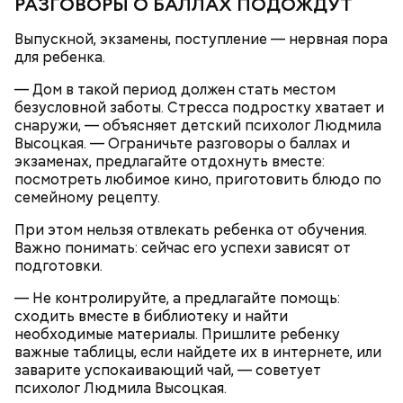
РАЗГОВОРЫ О БАЛЛАХ ПОДОЖДУТ
именно там скапливаются нитраты. И важно
тщательно ее мыть, чтобы не отравиться, добавила
Выпускной, экзамены, поступление — нервная пора
собеседница «ВМ».
для ребенка.
— Дом в такой период должен стать местом
безусловной заботы. Стресса подростку хватает и
снаружи, — объясняет детский психолог Людмила
— Кабачки нужно натереть длинными слайсами
Высоцкая. — Ограничьте разговоры о баллах и
(это можно сделать на специальной терке),
экзаменах, предлагайте отдохнуть вместе:
День малины со сливками отмечается в США в
похожими на спагетти, и уложить в противень.
посмотреть любимое кино, приготовить блюдо по
честь вкусового сочетания этой ягоды со сливками.
Дальше нужно добавить немного растительного
семейному рецепту.
В этот праздник люди едят не только малину со
масла, соль, а сверху бросить хаотично
сливками, но и другие десерты на основе этих
При этом нельзя отвлекать ребенка от обучения.
порезанную брынзу. Затем добавляются помидоры
двух ингредиентов. Их можно купить в магазине
Важно понимать: сейчас его успехи зависят от
черри или грунтовые, — рассказал шеф-повар.
или сделать самостоятельно вместе со своими
подготовки.
родными и близкими.
— Не контролируйте, а предлагайте помощь:
— Там может содержаться огромное количество
сходить вместе в библиотеку и найти
нитратов, которое вызовет головокружение,
необходимые материалы. Пришлите ребенку
гипоксию и ухудшение физического состояния, —
важные таблицы, если найдете их в интернете, или
предостерегла Соломатина.
заварите успокаивающий чай, — советует
психолог Людмила Высоцкая.