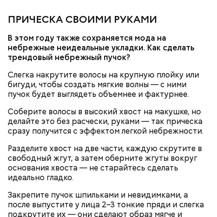
ПРИЧЕСКА СВОИМИ РУКАМИ
кабачок;
брынза;
В этом году также сохраняется мода на
растительное масло;
небрежные неидеальные укладки. Как сделать
помидоры черри либо грунтовые.
трендовый небрежный пучок?
День малины со сливками
Слегка накрутите волосы на крупную плойку или
бигуди, чтобы создать мягкие волны — с ними
пучок будет выглядеть объемнее и фактурнее.
Соберите волосы в высокий хвост на макушке, но
беременным, кормящим женщинам;
делайте это без расчески, руками — так прическа
людям с ослабленной иммунной системой;
сразу получится с эффектом легкой небрежности.
пожилым;
детям.
Разделите хвост на две части, каждую скрутите в
свободный жгут, а затем оберните жгуты вокруг
основания хвоста — не старайтесь сделать
идеально гладко.
Закрепите пучок шпильками и невидимками, а
после выпустите у лица 2–3 тонкие пряди и слегка
подкрутите их — они сделают образ мягче и