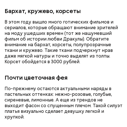
кабачок;
Бархат, кружево, корсеты
лук;
— Она должна приятно пахнуть. Если дыня не
растительное масло;
пахнет, значит, ее созревание ускорили или
В этом году вышло много готических фильмов и
соль, перец по вкусу;
сорвали недозревшей. Она может быть мягкой, но
сериалов, которые обращают внимание зрителей
свежий базилик;
будет безвкусной.
на моду ушедших времен (тот же нашумевший
сливки жирностью 20 процентов.
фильм об истории любви Дракулы). Обратите
внимание на бархат, корсеты, полупрозрачные
ткани и кружево. Такие ткани подчеркнут нрав
даже мягкой натуры и точно выделят из толпы.
Корсет обойдется в 3000 рублей.
Почти цветочная фея
По-прежнему остаются актуальными наряды в
пастельных оттенках: нежно-розовые, голубые,
сиреневые, лимонные. А еще из трендов не
выходит фасон со спущенным плечом. Такой силуэт
платья визуально сделает девушку легкой и
хрупкой.
Ингредиенты:
При выборе дыни эксперт посоветовала