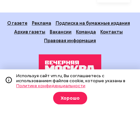
О газете
Реклама
Подписка на бумажные издания
Архив газеты
Вакансии
Команда
Контакты
Правовая информация
Используя сайт vm.ru, Вы соглашаетесь с
использованием файлов cookie, которые указаны в
Политике конфиденциальности
Издание создано при финансовой поддержке Департамента
средств массовой информации и рекламы города Москвы.
Хорошо
На сайте применяются рекомендательные технологии
(информационные технологии предоставления информации
на основе сбора, систематизации и анализа сведений,
относящихся к предпочтениям пользователей сети
«Интернет», находящихся на территории Российской
Федерации).
Сетевое издание "Вечерняя Москва" (18+) зарегистрировано
в Федеральной службе по надзору в сфере связи,