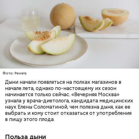
заболеваний;
Дыня содержит много структурированной
бета-каротин (провитамин А) — отвечает за
жидкости, поэтому организму не нужно тратить
поддержание иммунитета, зрения и
много энергии, чтобы ее усвоить, рассказала
необходим для обновления кожи. Дыня
доктор. Кроме того, этот плод богат витаминами и
«делает пилинг изнутри», обновляет
минералами. Так, в дыне содержатся:
слизистые оболочки органов. А еще именно
ЗДОРОВЬЕ
ПРАВИЛЬНОЕ ПИТАНИЕ
бета-каротин обеспечивает дыне желтый
ОВОЩИ
ЛЕТО
ФРУКТЫ
цвет;
лютеин и зеаксантин — эти каротиноиды
отлично поддерживают наше зрение;
калий — оказывает мочегонное действие,
Фото: Pexels
поддерживает сердечно-сосудистую
систему и предотвращает скачки давления;
Дыни начали появляться на полках магазинов в
магний — помогает калию и не дает сосудам
начале лета, однако по-настоящему их сезон
спазмироваться.
начинается только сейчас. «Вечерняя Москва»
узнала у врача-диетолога, кандидата медицинских
наук Елены Соломатиной, чем полезна дыня, как ее
выбрать и кому стоит отказаться от употребления
в пищу этого плода.
Польза дыни