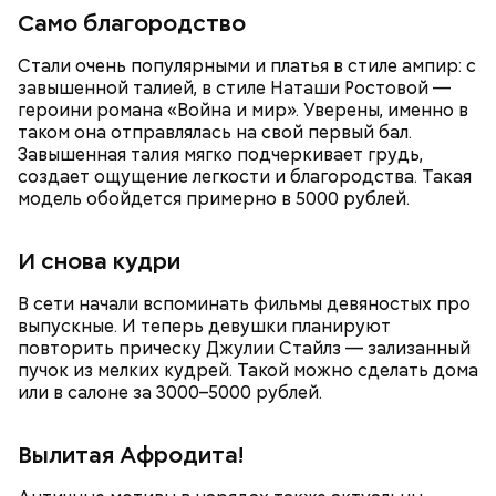
ориентироваться на запах:
Само благородство
Стали очень популярными и платья в стиле ампир: с
завышенной талией, в стиле Наташи Ростовой —
героини романа «Война и мир». Уверены, именно в
таком она отправлялась на свой первый бал.
Завышенная талия мягко подчеркивает грудь,
создает ощущение легкости и благородства. Такая
модель обойдется примерно в 5000 рублей.
И снова кудри
В сети начали вспоминать фильмы девяностых про
выпускные. И теперь девушки планируют
повторить прическу Джулии Стайлз — зализанный
пучок из мелких кудрей. Такой можно сделать дома
или в салоне за 3000–5000 рублей.
Кабачки, тушеные с курицей
Фото: Shutterstock
Вылитая Афродита!
Эндокринолог Куликова
Уберут отеки и улучшат зрение:
Как приготовить домашний
объяснила, в чем заключается
диетолог Соломатина рассказала