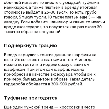
обычный магазин, то вместе с укладкой, туфлями,
маникюром, а также платьем в аренду итоговая
стоимость выйдет в 25–30 тысяч. То есть, грубо
говоря, 5 тысяч туфли, 10 тысяч платье, еще 5 — на
укладку. Если добавить маникюр и какие-то мелочи
вроде аксессуаров, то получится как раз около 30
тысяч за образ на выпускной.
Подчеркнуть грацию
В моду вернулись тонкие длинные шарфики на
— Есть опасность, что гнилостные процессы
шею. Их сочетают с платьями в тон. А иногда
распространились по всему плоду. Ей можно
можно встретить и модели сразу с вшитым
отравиться.
Все в противне заливается сливками. По вкусу
шарфиком. При этом сам шарфик можно
можно добавить соль и перец. Сверху блюдо
приобрести в качестве аксессуара, чтобы он, к
присыпают свежим базиликом и отправляют в
примеру, был акцентом в образе. Такая деталь
духовку на 15 минут.
гардероба обойдется в 300–500 рублей.
Туфли не пригодятся
Еще один мужской тренд — кроссовки вместо