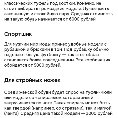
классических туфель под костюм. Конечно, не
стоит выбирать громоздкие модели. Лучше взять
лаконичную и спокойную пару. Средняя стоимость
на такую обувь начинается от 6000 рублей.
Спортшик
Кроме того, специалист не советует покупать
— Курица сначала обжаривается с небольшим
Для мужчин мир моды принес удобные модели с
дыню с вмятиной или перележавшую в магазине
количеством масла и лука на сковороде. Затем ее
рубашкой и брюками в тон. Под рубашку обычно
долгое время:
нужно отправить в глубокий противень. Сверху
надевают белую футболку — так этот образ
кладем кабачки, нарезанные крупным кубиком, —
становится более повседневным. Эта комбинация
порекомендовал собеседник «ВМ».
обойдется от 5000 рублей.
Для стройных ножек
Среди женской обуви будет спрос на туфли-мюли
или модели со «спиралью», которая змеей
закручивается по ноге. Такая спираль может быть
как твердой (например, со стразами), так и мягкой
(лента). Средняя цена такой модели — 3000 рублей.