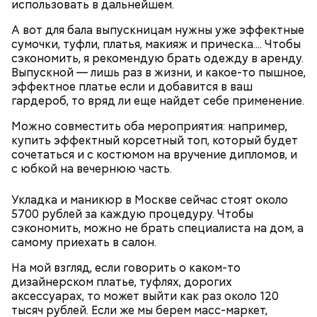
использовать в дальнейшем.
Узбекистане. Этот сорт созревает в августе, —
сообщила Соломатина.
А вот для бала выпускницам нужны уже эффектные
сумочки, туфли, платья, макияж и прическа.... Чтобы
сэкономить, я рекомендую брать одежду в аренду.
Выпускной — лишь раз в жизни, и какое-то пышное,
эффектное платье если и добавится в ваш
гардероб, то вряд ли еще найдет себе применение.
Можно совместить оба мероприятия: например,
купить эффектный корсетный топ, который будет
сочетаться и с костюмом на вручение дипломов, и
с юбкой на вечернюю часть.
Укладка и маникюр в Москве сейчас стоят около
Еще важно знать, откуда дыню привезли к нам,
5700 рублей за каждую процедуру. Чтобы
подчеркнула диетолог. Самолетом их не
сэкономить, можно не брать специалиста на дом, а
доставляют, поэтому пока она приедет, как и
самому приехать в салон.
любые фрукты и овощи, она может терять свои
На мой взгляд, если говорить о каком-то
Курица с кабачками по-тайски
витамины.
дизайнерском платье, туфлях, дорогих
аксессуарах, то может выйти как раз около 120
тысяч рублей. Если же мы берем масс-маркет,