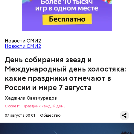
выводят токсины из организма
Новости СМИ2
Международный день холостяка
Спагетти из кабачков
Новости СМИ2
День собирания звезд и
Международный день холостяка:
— В дыне содержится много сахара, который
представлен фруктозой. С одной стороны — это
какие праздники отмечают в
хорошо, потому что дает энергию. Но важно
помнить, что сладкими дынями не нужно сильно
России и мире 7 августа
увлекаться, так же как и арбузами, людям с
сахарным диабетом и лишним весом, —
Хаджили Овезмурадов
подчеркнула доктор.
Сюжет:
Праздник каждый день
07 августа 00:01
Общество
День собирания звезд учрежден в честь