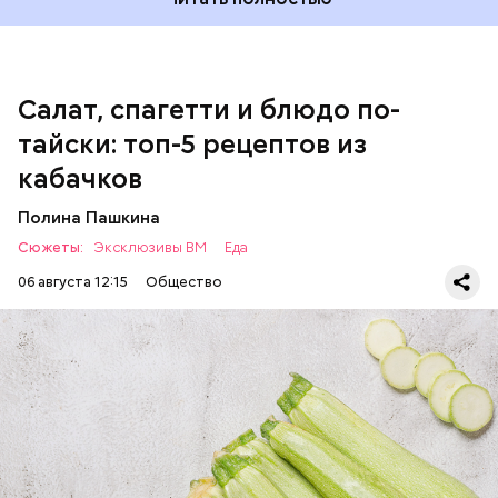
Однако диетолог предупредила: не для всех дыня
Салат, спагетти и блюдо по-
может быть полезна. В первую очередь ее стоит
тайски: топ-5 рецептов из
есть с осторожностью людям:
кабачков
Полина Пашкина
Сюжеты:
Эксклюзивы ВМ
Еда
06 августа 12:15
Общество
Ингредиенты:
ЕДА
ОВОЩИ
РЕЦЕПТЫ