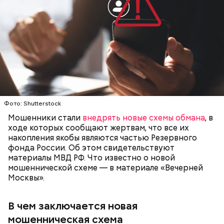
Все в противне заливается сливками. По вкусу
можно добавить соль и перец. Сверху блюдо
присыпают свежим базиликом и отправляют в
духовку на 15 минут.
Фото: Shutterstock
Мошенники стали
внедрять новые схемы обмана
, в
ходе которых сообщают жертвам, что все их
накопления якобы являются частью Резервного
фонда России. Об этом свидетельствуют
материалы МВД РФ. Что известно о новой
Кроме того, специалист не советует покупать
мошеннической схеме — в материале «Вечерней
— Курица сначала обжаривается с небольшим
дыню с вмятиной или перележавшую в магазине
Москвы».
количеством масла и лука на сковороде. Затем ее
долгое время:
нужно отправить в глубокий противень. Сверху
кладем кабачки, нарезанные крупным кубиком, —
В чем заключается новая
порекомендовал собеседник «ВМ».
мошенническая схема