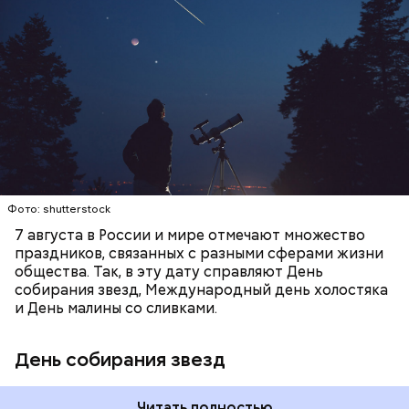
метеорного потока Персеиды, который ежегодно
можно наблюдать в августе. Все любители
— Кабачки, порезанные кубиками, нужно легко
смотреть на звездопад 7 августа выезжают за
обжарить на сковороде. К ним добавляются зелень
город — в местность, где нет светового
петрушки, чеснок, соль и оливковое масло.
ЕДА
ПРАЗДНИКИ
ЗВЕЗДОПАД
загрязнения и где можно невооруженным глазом
Получается очень вкусно, — поделился рецептом
СЛАДОСТИ
АСТРОНОМИЯ
наблюдать за падающими звездами.
Копылов.
с сахарным диабетом;
лишним весом.
Фото: shutterstock
7 августа в России и мире отмечают множество
праздников, связанных с разными сферами жизни
общества. Так, в эту дату справляют День
собирания звезд, Международный день холостяка
и День малины со сливками.
кабачок;
петрушка;
День собирания звезд
чеснок;
оливковое масло;
соль.
Читать полностью