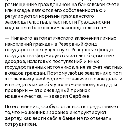
размещенные гражданином на банковском счете
или вкладе, являются его собственностью и
регулируются нормами гражданского
законодательства, в частности Гражданским
кодексом и банковским законодательством.
Кабачки, тушеные с курицей
Фото: Shutterstock
— Никакого автоматического включения личных
Эндокринолог Куликова
Уберут отеки и улучшат зрение:
накоплений граждан в Резервный фонд
Как приготовить домашний
объяснила, в чем заключается
диетолог Соломатина рассказала
государства не существует. Резервные фонды
майонез: три простых рецепта
польза сезонных овощей и
о пользе кабачков
государства формируются за счет бюджетных
фруктов
доходов, налоговых поступлений и иных
государственных источников, а не за счет частных
вкладов граждан. Поэтому любые заявления о том,
Как выбрать дыню
что человеку необходимо обналичить свои деньги
и передать их якобы уполномоченному лицу для
проверки — это очевидный признак
мошенничества, — заверил Сербиев.
По его мнению, особую опасность представляет
то, что мошенники заранее инструктируют
жертву, как вести себя в банке и что отвечать
сотрудникам.