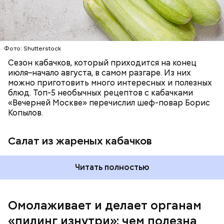
Фото: Shutterstock
Фото: Shutterstock
Сезон кабачков, который приходится на конец
июля–начало августа, в самом разгаре. Из них
можно приготовить много интересных и полезных
блюд. Топ-5 необычных рецептов с кабачками
Вред дыни
«Вечерней Москве» перечислил шеф-повар Борис
Копылов.
Салат из жареных кабачков
кремний — укрепляет кости, зубы, волосы и
Читать полностью
ногти и оказывает омолаживающее действие;
витамин С — работает как антиоксидант,
иммуномодулятор, помогает выработке
соединительной ткани, улучшает тургор кожи;
Омолаживает и делает органам
клетчатка — достаточно нежная и забирает
«пилинг изнутри»: чем полезна
излишки холестерина, сахара и соли тяжелых