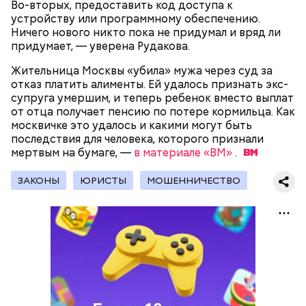
Во-вторых, предоставить код доступа к
пожилым;
устройству или программному обеспечению.
детям.
Ничего нового никто пока не придумал и вряд ли
придумает, — уверена Рудакова.
Жительница Москвы «убила» мужа через суд за
отказ платить алименты. Ей удалось признать экс-
супруга умершим, и теперь ребенок вместо выплат
от отца получает пенсию по потере кормильца. Как
москвичке это удалось и какими могут быть
В Международный день холостяка все мужчины
Ингредиенты:
последствия для человека, которого признали
без пары видятся со своими друзьями, устраивают
мертвым на бумаге, —
вечеринки, играют в видеоигры и проводят время,
в материале «ВМ»
.
наслаждаясь свободой и независимостью, пока
это возможно, ведь может быть и так, что через год
ЗАКОНЫ
ЮРИСТЫ
МОШЕННИЧЕСТВО
они уже не будут холостяками.
Ранние плоды, по словам врача, лучше не есть:
Терапевт Кондрахин назвал
Чистит сосуды и защищает от
продукты и напитки, которые
рака: чем полезен кресс-салат