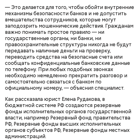
— Это делается для того, чтобы обойти внутренние
Противень ставится в духовку, разогретую до 180–
механизмы безопасности банков и не допустить
190 градусов. Спагетти из кабачка нужно запекать
вмешательства сотрудников, которые могут
25–30 минут.
заподозрить мошеннические действия. Гражданам
важно понимать простое правило — ни
государственные органы, ни банки, ни
правоохранительные структуры никогда не будут
передавать наличные деньги на проверку,
Также не нужно есть дыню до корки, потому что
переводить средства на безопасные счета или
именно там скапливаются нитраты. И важно
сообщать конфиденциальные банковские данные
тщательно ее мыть, чтобы не отравиться, добавила
по телефону. При любых подобных звонках
собеседница «ВМ».
необходимо немедленно прекратить разговор и
самостоятельно связаться с банком по
официальному номеру, — объяснил специалист.
Как рассказала юрист Елена Рудакова, в
— Кабачки нужно натереть длинными слайсами
бюджетной системе РФ создаются резервные
(это можно сделать на специальной терке),
фонды исполнительных органов государственной
День малины со сливками отмечается в США в
похожими на спагетти, и уложить в противень.
власти, например Резервный фонд правительства
честь вкусового сочетания этой ягоды со сливками.
Дальше нужно добавить немного растительного
РФ, Резервные фонды высших исполнительных
В этот праздник люди едят не только малину со
масла, соль, а сверху бросить хаотично
органов субъектов РФ, Резервные фонды местных
сливками, но и другие десерты на основе этих
порезанную брынзу. Затем добавляются помидоры
администраций.
двух ингредиентов. Их можно купить в магазине