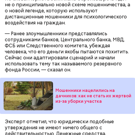
не о принципиально новой схеме мошенничества, а
о новой легенде, которую используют
дистанционные мошенники для психологического
воздействия на граждан.
— Ранее злоумышленники представлялись
сотрудниками банков, Центрального банка, МВД,
ФСБ или Следственного комитета, убеждая
Ингредиенты:
При выборе дыни эксперт посоветовала
человека, что его деньги якобы пытаются похитить.
ориентироваться на запах:
Сейчас они адаптировали сценарий и начали
использовать тему так называемого резервного
фонда России, — сказал он.
Мошенники нацелились на
дачников: как не стать их жертвой
из-за уборки участка
Эксперт отметил, что юридически подобные
утверждения не имеют ничего общего с
действительностью. Денежные средства,