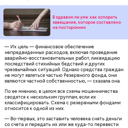
черри или грунтовые, — рассказал шеф-повар.
или сделать самостоятельно вместе со своими
родными и близкими.
В здравом ли уме: как оспорить
— Там может содержаться огромное количество
завещание, которое составлено
нитратов, которое вызовет головокружение,
на посторонних
гипоксию и ухудшение физического состояния, —
предостерегла Соломатина.
— Их цель — финансовое обеспечение
непредвиденных расходов, включая проведение
аварийно-восстановительных работ, ликвидацию
последствий стихийных бедствий и других
кабачок;
чрезвычайных ситуаций. Однако средства граждан
брынза;
не могут являться частью Резервного фонда, они
растительное масло;
являются частной собственностью, — сказала она.
помидоры черри либо грунтовые.
По ее мнению, в целом все схемы мошенничества
День малины со сливками
сводятся к нескольким группам, если их
классифицировать. Схема с резервными фондами
относится к одной из них.
— Во-первых, это заставить человека снять деньги
беременным, кормящим женщинам;
со счета и передать их или же куда-то перевести.
людям с ослабленной иммунной системой;