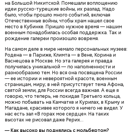
на Большой Никитской. Помешали воплощению
идеи русско-турецкие войны, их разлад. Надо
было, чтобы прошло много событий, включая
Отечественные войны, чтобы храм нашел свое
место в Кубинке. Пришло нужное время — нашим
военным понадобилась особая поддержка. Так и
рождение галереи произошло вовремя.
На самом деле в мире немало персональных музеев:
Родена — в Париже, Климта — в Вене, Корина и
Васнецова в Москве. Но эта галерея и правда
получилась уникальной — по наполненности и
разнообразию тем. Но вся она посвящена России
— ее истории и невероятной красоте, военным
страницам, миру; в ней присутствует тема Афона,
святой земли, для России всегда важная. А еще я
говорю, что теперь, не покидая Третьего кольца,
можно побывать на Камчатке и Курилах, в Крыму и
Магадане, красивее которого я ничего не видел. У
нас есть зал «В горах мое сердце». На таких
высотах не рисовал даже Рерих…
— Как высоко вы поднялись с мольбертом?