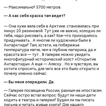
— Максимально? 5700 метров.
— А как себя краска там ведет?
— Она хуже вела себя в Арктике: становилась при
минус 20 резиновой. Тут уже не важно, холодно ли
тебе, надо рисовать, а как? Кое-что приходилось
придумывать... А многие ли художники были в
Антарктиде? Там, кстати, на побережье
температура мягче, чем в глубине материка, да и
красота вся — тут… В галерее можно увидеть
многофигурный исторический холст «Открытие
Антарктиды». А еще — Аляску… Но я чувствую, вы
хотите спросить, для чего все это было открыто и
почему именно сейчас.
— Вы меня опередили. Да.
— Галерея посвящена России, разным ее ипостасям.
Сейчас остро встал вопрос: будут ли наши дети
ходить в театры и галереи? Будем ли мы писать
письма и читать живые книги? Для нашего