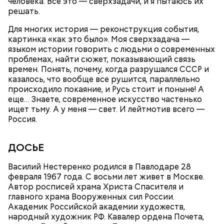
человека. Все это — сверхзадачи, и я пытаюсь их
решать.
Для многих история — реконструкция события,
картинка «как это было». Моя сверхзадача —
языком истории говорить с людьми о современных
проблемах, найти сюжет, показывающий связь
времен. Понять, почему, когда разрушался СССР и
казалось, что вообще все рушится, параллельно
Праздник любви
происходило покаяние, и Русь стоит и поныне! А
еще… Знаете, современное искусство частенько
ищет тьму. А у меня — свет. И лейтмотив всего —
Россия.
ДОСЬЕ
Василий Нестеренко родился в Павлодаре 28
февраля 1967 года. С восьми лет живет в Москве.
Автор росписей храма Христа Спасителя и
главного храма Вооруженных сил России.
Академик Российской академии художеств,
народный художник РФ. Кавалер ордена Почета,