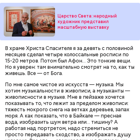
Царство Света: народный
художник представил
масштабную выставку
В храме Христа Спасителя я за девять с половиной
месяцев сделал четыре колоссальные росписи по
15-20 метров. Потом был Афон… Это тонкие вещи.
Праздник любви, или Ту бе-Ав, отмечается в
Но я уверен: там внимательно смотрят на то, как ты
Израиле как местный аналог Дня святого
живешь. Все — от Бога.
Валентина. Влюбленные в этот день делают друг
другу сюрпризы, дарят цветы и подарки,
По мне самое чистое из искусств — музыка. Мы
устраивают свидания и признаются в своих
хотим музыкальности в живописи, а музыканты —
чувствах. Праздник уходит корнями в далекое
живописности в музыке. Мне в пейзаже хочется
прошлое — во времена существования еврейской
показывать то, что лежит за пределом живописи:
традиции, когда девушки надевали белые платья и
тяжесть мокрого снега на ветках деревьев, запах
водили хороводы в виноградниках, а юноши
моря. А как показать, что в Байкале — пресная
искали себе невест.
вода, изобразить шум ветра или… тишину? А
работая над портретом, надо стремиться не
просто передавать сходство, а изображать душу