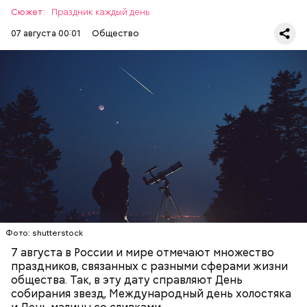
Сюжет:
Праздник каждый день
07 августа 00:01
Общество
День собирания звезд учрежден в честь
метеорного потока Персеиды, который ежегодно
можно наблюдать в августе. Все любители
смотреть на звездопад 7 августа выезжают за
город — в местность, где нет светового
ЕДА
ПРАЗДНИКИ
ЗВЕЗДОПАД
загрязнения и где можно невооруженным глазом
СЛАДОСТИ
АСТРОНОМИЯ
наблюдать за падающими звездами.
Фото: shutterstock
7 августа в России и мире отмечают множество
праздников, связанных с разными сферами жизни
общества. Так, в эту дату справляют День
собирания звезд, Международный день холостяка