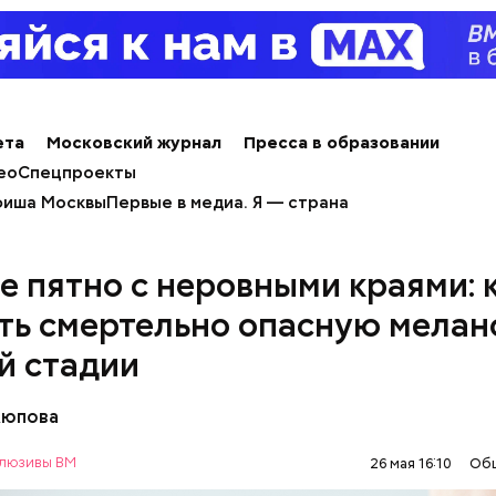
ета
Московский журнал
Пресса в образовании
ео
Спецпроекты
иша Москвы
Первые в медиа. Я — страна
е пятно с неровными краями: 
ть смертельно опасную мелан
й стадии
Аюпова
;
люзивы ВМ
26 мая 16:10
Об
льное масло;