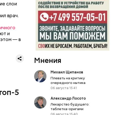
ие слои
ил врач.
ичного
уют и
 этом — в
Мнения
Михаил Щипанов
Плевать на критику
очередного нытика
06 августа 15:41
топ-5
Александр Лосото
Лекарство будущего:
таблетка-оригами
06 августа 15:40