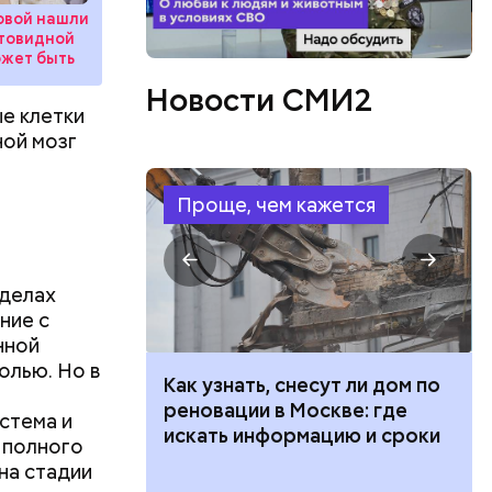
овой нашли
итовидной
ожет быть
Новости СМИ2
ые клетки
ной мозг
Проще, чем кажется
еделах
ть
ние с
ь и
 людям:
нной
ецептом
олью. Но в
 100 тысяч
Как узнать, снесут ли дом по
дарства при
реновации в Москве: где
стема и
ии: кто может
искать информацию и сроки
 полного
 какие нужны
на стадии