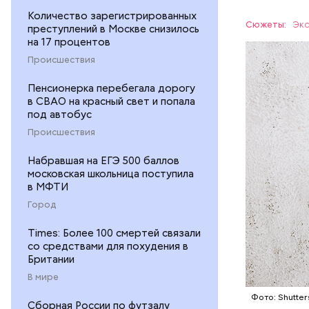
Ингредие
Количество зарегистрированных
Сюжеты:
Экс
преступлений в Москве снизилось
на 17 процентов
ЕДА
Происшествия
Пенсионерка перебегала дорогу
в СВАО на красный свет и попала
под автобус
Происшествия
Набравшая на ЕГЭ 500 баллов
— В момен
московская школьница поступила
контролир
в МФТИ
положител
Город
предотвра
кремний
Times: Более 100 смертей связали
омолаж
со средствами для похудения в
витамин
Британии
помогае
В мире
кожи;
Фото: Shutter
клетчат
Сборная России по футзалу