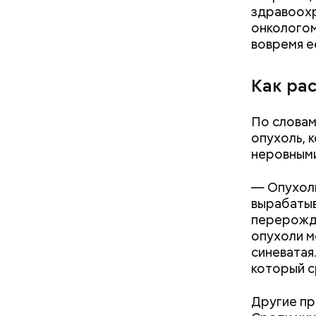
здравоохр
онкологом
— В дыне 
вовремя е
С одной с
Ингредие
помнить, ч
арбузами,
Как ра
подчеркну
По словам
опухоль, 
неровными
— Опухоль
вырабатыв
перерожде
опухоли м
синеватая
который с
Другие пр