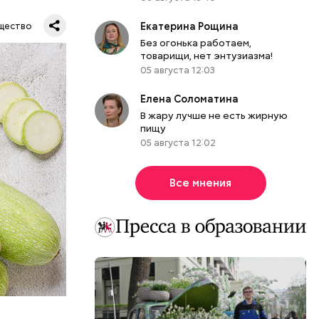
Екатерина Рощина
щество
Без огонька работаем,
товарищи, нет энтузиазма!
05 августа 12:03
Елена Соломатина
В жару лучше не есть жирную
пищу
05 августа 12:02
Все мнения
вает
р,
ргор