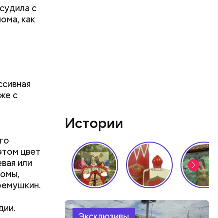
судила с
ома, как
фруктозой.
 Но важно
к же как и
ссивная
же с
Истории
го
этом цвет
вая или
номы,
ремушкин.
дии.
Эксклюзивы