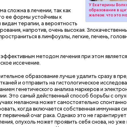
У Екатерины Волк
а сложна в лечении, так как
образование в щ
железе: что это м
то ее формы устойчивы к
 видам терапии, а вероятность
рования, напротив, очень высокая. Злокачественн
пространиться в лимфоузлы, легкие, печень, голов
эффективным методом лечения при этом является
ское иссечение.
тельное образование лучше удалить сразу в пр
, порезанные кубиками, нужно легко обжарить на
етолог предупредила: не для всех дыня может бы
тканей и отправить на гистологическое исследова
. К ним добавляются зелень петрушки, чеснок, сол
В первую очередь ее стоит есть с осторожностью
анием генетического анализа маркеров и электро
 масло. Получается очень вкусно, — поделился р
ии. Это самый действенный способ борьбы с опух
Как поменять батареи дома и
Как получить до
учаях меланома может самостоятельно спонтанно
не получить штраф
рублей от госу
овать, когда включается собственная иммунная си
трудной ситуац
 первичный очаг рака. Однако это не гарантирует
претендовать и
ения, опухоль может проявить себя снова, но уже 
документы