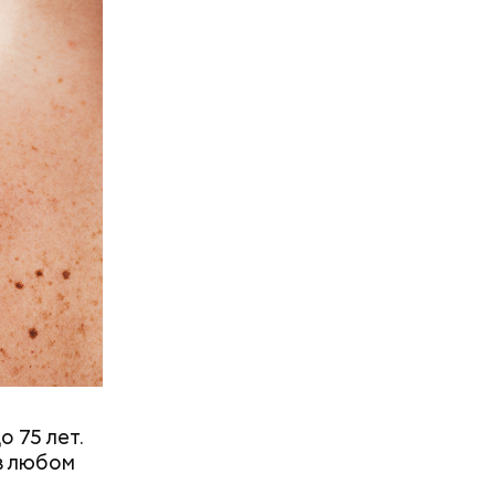
ин назвал
защищает
ки,
зен кресс-
токсины из
о 75 лет.
в любом