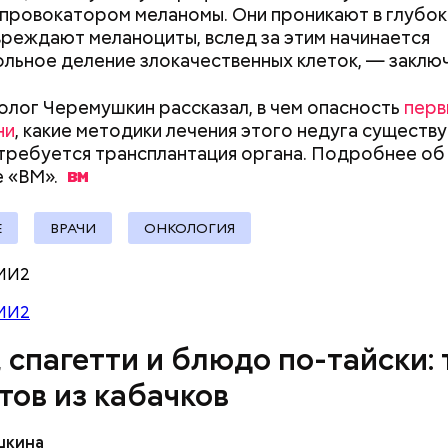
провокатором меланомы. Они проникают в глубок
вреждают меланоциты, вслед за этим начинается
льное деление злокачественных клеток, — заключ
олог Черемушкин рассказал, в чем опасность
перв
ни
, какие методики лечения этого недуга существ
 требуется трансплантация органа. Подробнее об
ыни
е
«ВМ».
Е
ВРАЧИ
ОНКОЛОГИЯ
МИ2
МИ2
, спагетти и блюдо по-тайски: 
тов из кабачков
шкина