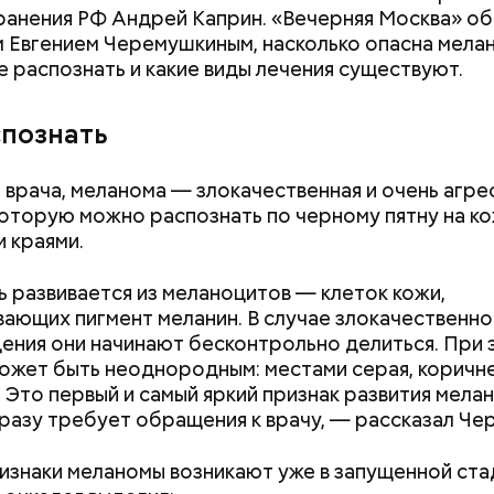
анения РФ Андрей Каприн. «Вечерняя Москва» об
 Евгением Черемушкиным, насколько опасна мелан
содержится много сахара, который представлен 
е распознать и какие виды лечения существуют.
тороны — это хорошо, потому что дает энергию.
нты:
то сладкими дынями не нужно сильно увлекаться, та
 людям с сахарным диабетом и лишним весом, —
спознать
ла доктор.
 врача, меланома — злокачественная и очень агре
которую можно распознать по черному пятну на ко
 краями.
 развивается из меланоцитов — клеток кожи,
ающих пигмент меланин. В случае злокачественно
ния они начинают бесконтрольно делиться. При 
ожет быть неоднородным: местами серая, коричне
. Это первый и самый яркий признак развития мела
разу требует обращения к врачу, — рассказал Че
изнаки меланомы возникают уже в запущенной ста