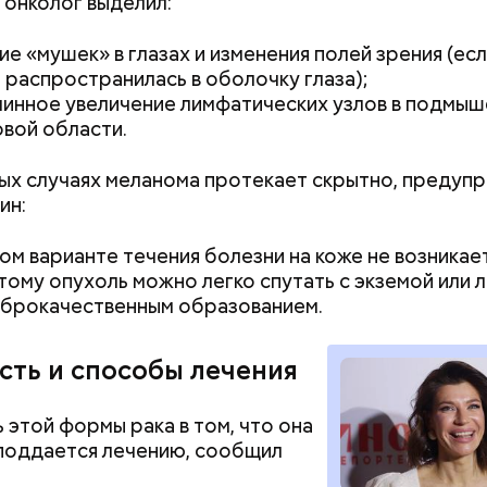
 онколог выделил:
ие «мушек» в глазах и изменения полей зрения (ес
 распространилась в оболочку глаза);
инное увеличение лимфатических узлов в подмы
овой области.
Хотела спасти малыша: как
Вода за 10 тыся
ным диабетом;
ых случаях меланома протекает скрытно, предуп
мать и сын погибли при
японский напит
весом.
ин:
ти из кабачков
падении из окна в Раменском
лишний вес
ом варианте течения болезни на коже не возникае
этому опухоль можно легко спутать с экземой или
оброкачественным образованием.
сть и способы лечения
 этой формы рака в том, что она
поддается лечению, сообщил