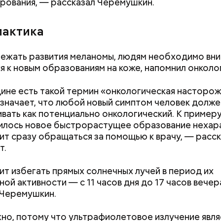
рования, — рассказал Черемушкин.
актика
ежать развития меланомы, людям необходимо вн
я к новым образованиям на коже, напомнил онколог
ине есть такой термин «онкологическая насторож
значает, что любой новый симптом человек долже
вать как потенциально онкологический. К примеру,
илось новое быстрорастущее образование нехар
оит сразу обращаться за помощью к врачу, — расс
т.
;
а;
ит избегать прямых солнечных лучей в период их
ой активности — с 11 часов дня до 17 часов вечер
ое масло;
 Черемушкин.
erstock
но, потому что ультрафиолетовое излучение явля