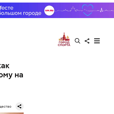
как
ому на
щество