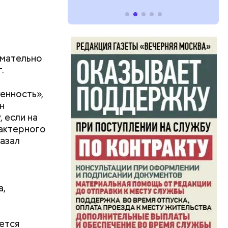
имательно
.
енность»,
н
 если на
актерного
казал
а,
ется