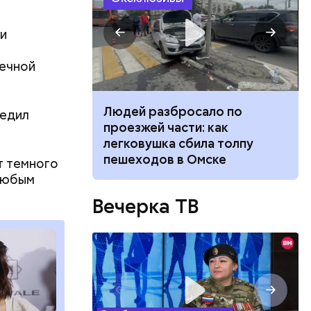
ли
шечной
ч: поможет ли
Людей разбросало по
редил
ок сбросить
проезжей части: как
легковушка сбила толпу
пешеходов в Омске
т темного
 любым
Вечерка ТВ