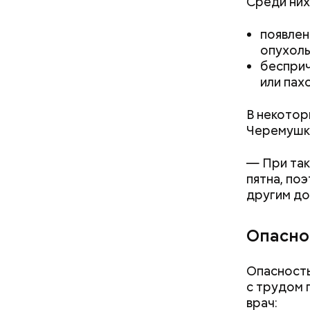
Среди них
появлен
опухоль
бесприч
или пах
с сахар
В некотор
лишним 
Черемушк
Спагет
— При так
пятна, по
другим д
Опасно
Опасность
с трудом 
врач: