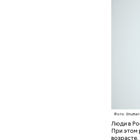
Ранние пло
помидор
Фото: Shutter
Люди в Р
При этом 
возрасте,