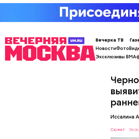
Вечерка ТВ
Газ
Новости
Фото
Вид
Эксклюзивы ВМ
Аф
Черно
выяви
ранне
Иссалина 
кабачок
брынза;
Сюжет:
Экск
растите