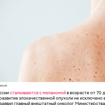
ды, по словам врача, лучше не есть:
ы черри либо грунтовые.
Терапевт Кондрах
Чистит сосуды и 
продукты и напит
от рака: чем поле
которые выводят 
салат
организма
stock
оссии
сталкиваются с меланомой
в возрасте от 70 д
развитие злокачественной опухоли не исключено 
 заявил главный внештатный онколог Министерства