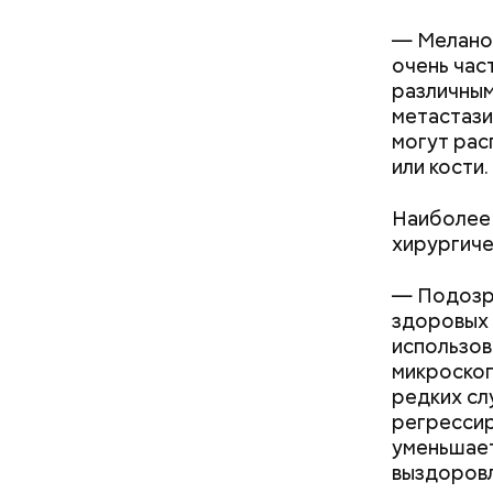
— Меланом
очень час
различным
метастази
могут рас
или кости.
Наиболее 
хирургиче
— Подозри
— Кабачки
Однако ди
здоровых 
сковороде
полезна. 
использов
оливковое
микроскоп
Копылов.
редких сл
регрессир
уменьшает
выздоровл