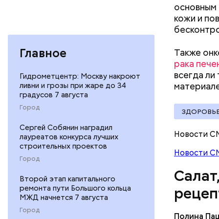
основным 
кожи и по
бесконтро
Главное
Также онк
рака пече
всегда ли
Гидрометцентр: Москву накроют
Вред д
ливни и грозы при жаре до 34
материал
градусов 7 августа
Город
ЗДОРОВЬ
Сергей Собянин наградил
Новости С
лауреатов конкурса лучших
строительных проектов
Новости С
Город
Салат
Второй этап капитального
ремонта пути Большого кольца
рецеп
МЖД начнется 7 августа
Город
Полина Па