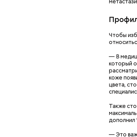
метастази
Профил
Чтобы изб
относитьс
— В медиц
который о
рассматри
коже появ
цвета, ст
специалис
кабачок
петрушк
Также сто
чеснок;
максимальн
оливков
дополнил
соль.
Фото: Shutt
— Это важ