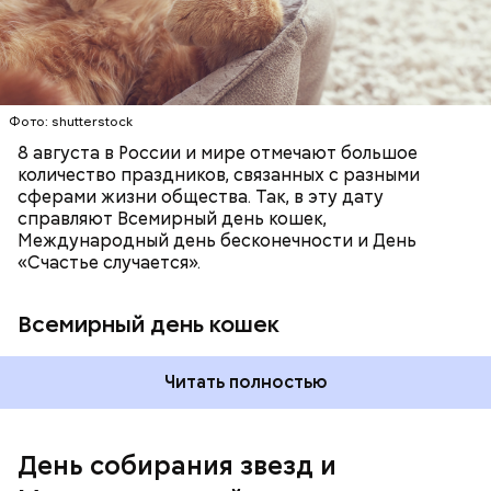
вечеринки, играют в видеоигры и проводят время,
специальные парки для выгуливания котов,
наслаждаясь свободой и независимостью, пока
кошачьи магазины и другие заведения.
это возможно, ведь может быть и так, что через год
они уже не будут холостяками.
Фото: shutterstock
8 августа в России и мире отмечают большое
количество праздников, связанных с разными
сферами жизни общества. Так, в эту дату
справляют Всемирный день кошек,
Международный день бесконечности и День
«Счастье случается».
Всемирный день кошек
Читать полностью
Международный день холостяка
День собирания звезд и