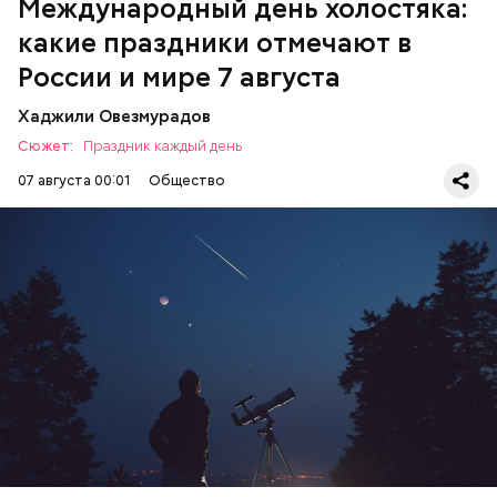
Международный день холостяка:
какие праздники отмечают в
России и мире 7 августа
Хаджили Овезмурадов
Сюжет:
Праздник каждый день
07 августа 00:01
Общество
День собирания звезд учрежден в честь
метеорного потока Персеиды, который ежегодно
можно наблюдать в августе. Все любители
смотреть на звездопад 7 августа выезжают за
город — в местность, где нет светового
ЕДА
ПРАЗДНИКИ
ЗВЕЗДОПАД
загрязнения и где можно невооруженным глазом
СЛАДОСТИ
АСТРОНОМИЯ
наблюдать за падающими звездами.