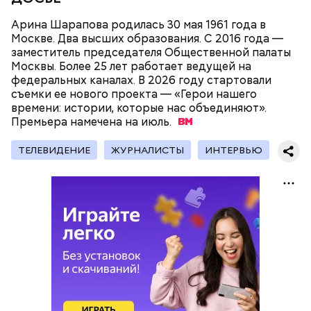
Арина Шарапова родилась 30 мая 1961 года в
Москве. Два высших образования. С 2016 года —
заместитель председателя Общественной палаты
Москвы. Более 25 лет работает ведущей на
федеральных каналах. В 2026 году стартовали
День воздушных поцелуев отмечается с 1983 года.
съемки ее нового проекта — «Герои нашего
В некоторых молодежных заведениях европейских
времени: истории, которые нас объединяют».
стран в этот праздник устраиваются
Премьера намечена на
тематические вечеринки и флешмобы. Кроме того,
июль.
отпраздновать эту дату можно, отправив
воздушный поцелуй близкому человеку через
ТЕЛЕВИДЕНИЕ
ЖУРНАЛИСТЫ
ИНТЕРВЬЮ
социальные сети и мессенджеры.
День «Счастье случается» был инициирован
Тайным обществом счастливых людей, чтобы
напомнить людям, что счастье на самом деле
кроется в мелочах. Отпраздновать этот день
можно, поделившись с другими людьми
счастливыми моментами из своей жизни.