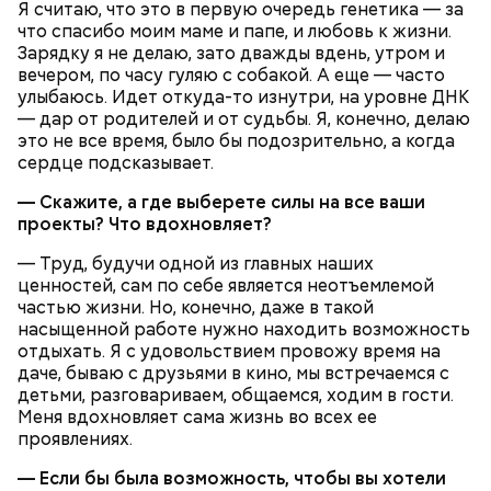
Я считаю, что это в первую очередь генетика — за
что спасибо моим маме и папе, и любовь к жизни.
Зарядку я не делаю, зато дважды вдень, утром и
вечером, по часу гуляю с собакой. А еще — часто
улыбаюсь. Идет откуда-то изнутри, на уровне ДНК
— дар от родителей и от судьбы. Я, конечно, делаю
это не все время, было бы подозрительно, а когда
сердце подсказывает.
— Скажите, а где выберете силы на все ваши
проекты? Что вдохновляет?
— Труд, будучи одной из главных наших
ценностей, сам по себе является неотъемлемой
частью жизни. Но, конечно, даже в такой
насыщенной работе нужно находить возможность
Праздник любви, или Ту бе-Ав, отмечается в
отдыхать. Я с удовольствием провожу время на
Израиле как местный аналог Дня святого
даче, бываю с друзьями в кино, мы встречаемся с
Валентина. Влюбленные в этот день делают друг
детьми, разговариваем, общаемся, ходим в гости.
другу сюрпризы, дарят цветы и подарки,
Меня вдохновляет сама жизнь во всех ее
устраивают свидания и признаются в своих
проявлениях.
чувствах. Праздник уходит корнями в далекое
прошлое — во времена существования еврейской
— Если бы была возможность, чтобы вы хотели