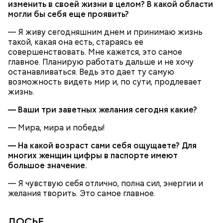
традиции, когда девушки надевали белые платья и
изменить в своей жизни в целом? В какой области
водили хороводы в виноградниках, а юноши
могли бы себя еще проявить?
искали себе невест.
— Я живу сегодняшним днем и принимаю жизнь
такой, какая она есть, стараясь ее
совершенствовать. Мне кажется, это самое
главное. Планирую работать дальше и не хочу
останавливаться. Ведь это дает ту самую
возможность видеть мир и, по сути, продлевает
жизнь.
— Ваши три заветных желания сегодня какие?
— Мира, мира и победы!
Праздник любви
— На какой возраст сами себя ощущаете? Для
многих женщин цифры в паспорте имеют
большое значение.
— Я чувствую себя отлично, полна сил, энергии и
желания творить. Это самое главное.
ДОСЬЕ