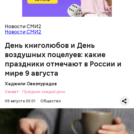
День воздушных поцелуев
Новости СМИ2
Новости СМИ2
День книголюбов и День
воздушных поцелуев: какие
праздники отмечают в России и
мире 9 августа
День «Счастье случается»
Хаджили Овезмурадов
Сюжет:
Праздник каждый день
09 августа 00:01
Общество
В День книголюбов проходят книжные ярмарки,
выставки и распродажи. В библиотеках
организуются поэтические вечера и групповые
чтения, а писатели презентуют свои новые работы.