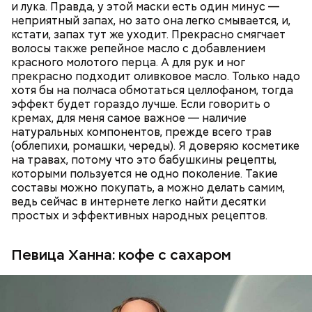
Курица с кабачками по-тайски
витамины.
и лука. Правда, у этой маски есть один минус —
неприятный запах, но зато она легко смывается, и,
кстати, запах тут же уходит. Прекрасно смягчает
волосы также репейное масло с добавлением
красного молотого перца. А для рук и ног
прекрасно подходит оливковое масло. Только надо
хотя бы на полчаса обмотаться целлофаном, тогда
эффект будет гораздо лучше. Если говорить о
кремах, для меня самое важное — наличие
натуральных компонентов, прежде всего трав
(облепихи, ромашки, череды). Я доверяю косметике
на травах, потому что это бабушкины рецепты,
которыми пользуется не одно поколение. Такие
составы можно покупать, а можно делать самим,
ведь сейчас в интернете легко найти десятки
— Есть опасность, что гнилостные процессы
простых и эффективных народных рецептов.
распространились по всему плоду. Ей можно
отравиться.
Все в противне заливается сливками. По вкусу
Певица Ханна: кофе с сахаром
можно добавить соль и перец. Сверху блюдо
присыпают свежим базиликом и отправляют в
духовку на 15 минут.