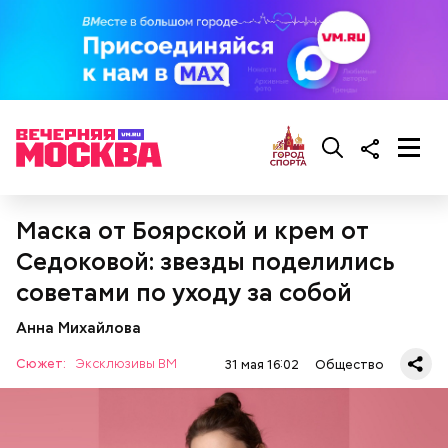
супермаркетах, где есть холодильники. Дыня
должна быть упакована в пленку. Это снижает риск
отравления, — заключила Соломатина.
курица;
кабачок;
рыбный соус;
Иногда дыню подкармливают азотистыми
соевый соус;
удобрениями, чтобы вырастить ее побыстрее.
кисло-сладкий соус;
Поэтому не стоит покупать плоды слишком рано,
болгарский перец;
пока не начался сезон созревания, посоветовала
морковь.
доктор.
Маска от Боярской и крем от
Седоковой: звезды поделились
советами по уходу за собой
Анна Михайлова
Сюжет:
Эксклюзивы ВМ
31 мая 16:02
Общество