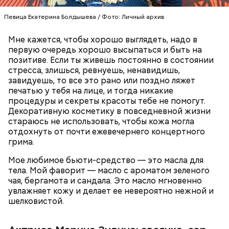
Кабачки, тушеные с курицей
Фото: Shutterstock
Певица Екатерина Болдышева / Фото: Личный архив
Эндокринолог Куликова
Уберут отеки и улучшат зрение:
Как приготовить домашний
объяснила, в чем заключается
диетолог Соломатина рассказала
майонез: три простых рецепта
польза сезонных овощей и
Мне кажется, чтобы хорошо выглядеть, надо в
о пользе кабачков
фруктов
первую очередь хорошо высыпаться и быть на
позитиве. Если ты живешь постоянно в состоянии
стресса, злишься, ревнуешь, ненавидишь,
завидуешь, то все это рано или поздно ляжет
Как выбрать дыню
печатью у тебя на лице, и тогда никакие
процедуры и секреты красоты тебе не помогут.
Декоративную косметику в повседневной жизни
стараюсь не использовать, чтобы кожа могла
отдохнуть от почти ежевечернего концертного
грима.
Мое любимое бьюти-средство — это масла для
тела. Мой фаворит — масло с ароматом зеленого
чая, бергамота и сандала. Это масло мгновенно
увлажняет кожу и делает ее невероятно нежной и
Противень ставится в духовку, разогретую до 180–
шелковистой.
190 градусов. Спагетти из кабачка нужно запекать
25–30 минут.