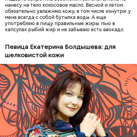
нанесу на тело кокосовое масло. Весной и летом
обязательно увлажняю кожу, в том числе изнутри: у
Ингредиенты:
меня всегда с собой бутылка воды. А еще
При выборе дыни эксперт посоветовала
употребляю в пищу правильные жиры: пью в
ориентироваться на запах:
капсулах рыбий жир и не забываю есть авокадо.
Певица Екатерина Болдышева: для
шелковистой кожи