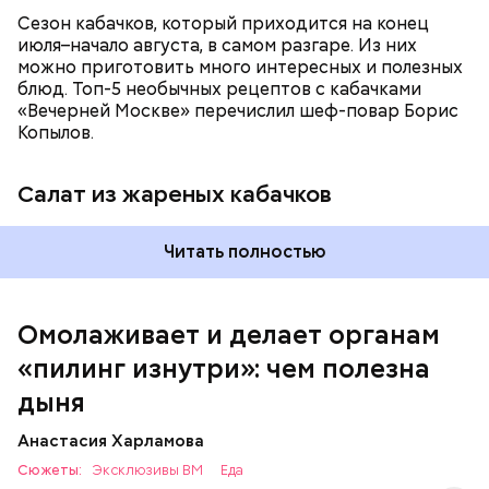
Сезон кабачков, который приходится на конец
июля–начало августа, в самом разгаре. Из них
можно приготовить много интересных и полезных
блюд. Топ-5 необычных рецептов с кабачками
Вред дыни
«Вечерней Москве» перечислил шеф-повар Борис
Копылов.
Салат из жареных кабачков
кремний — укрепляет кости, зубы, волосы и
Читать полностью
ногти и оказывает омолаживающее действие;
витамин С — работает как антиоксидант,
иммуномодулятор, помогает выработке
соединительной ткани, улучшает тургор кожи;
Омолаживает и делает органам
клетчатка — достаточно нежная и забирает
«пилинг изнутри»: чем полезна
излишки холестерина, сахара и соли тяжелых
металлов;
дыня
фолиевая кислота (в большом количестве) —
она необходима беременным женщинам,
Анастасия Харламова
— В момент стресса он держит сосуды под
чтобы формировалась нервная трубка у
Сюжеты:
контролем и контролирует более 300 реакций
Эксклюзивы ВМ
Еда
плода. Также ее рекомендуют принимать для