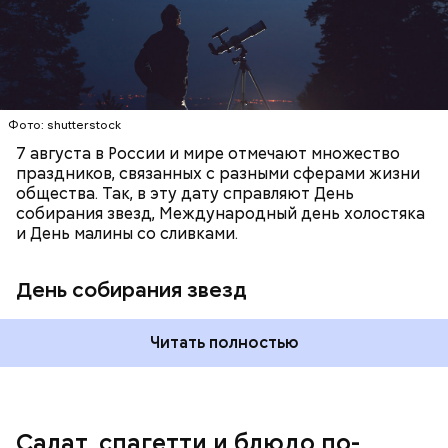
наблюдать за падающими звездами.
Копылов.
с сахарным диабетом;
лишним весом.
Фото: shutterstock
7 августа в России и мире отмечают множество
праздников, связанных с разными сферами жизни
общества. Так, в эту дату справляют День
собирания звезд, Международный день холостяка
и День малины со сливками.
кабачок;
петрушка;
День собирания звезд
чеснок;
оливковое масло;
соль.
Читать полностью
Однако диетолог предупредила: не для всех дыня
Салат, спагетти и блюдо по-