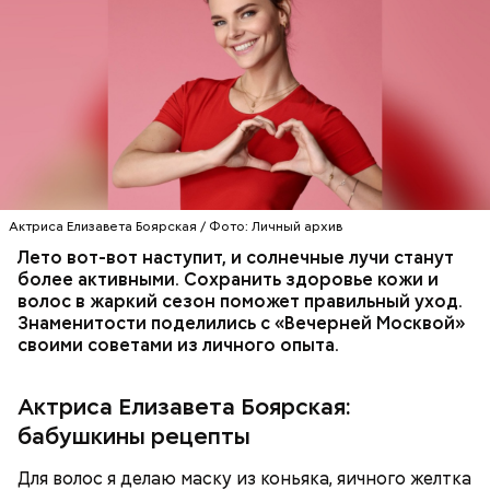
— Ранний сорт «Колхозница» выращивают в
Ингредиенты:
России. А дыня «Торпеда» растет в основном в
Узбекистане. Этот сорт созревает в августе, —
сообщила Соломатина.
Актриса Елизавета Боярская / Фото: Личный архив
Лето вот-вот наступит, и солнечные лучи станут
более активными. Сохранить здоровье кожи и
волос в жаркий сезон поможет правильный уход.
Знаменитости поделились с «Вечерней Москвой»
своими советами из личного опыта.
Актриса Елизавета Боярская:
Еще важно знать, откуда дыню привезли к нам,
подчеркнула диетолог. Самолетом их не
бабушкины рецепты
доставляют, поэтому пока она приедет, как и
любые фрукты и овощи, она может терять свои
Для волос я делаю маску из коньяка, яичного желтка