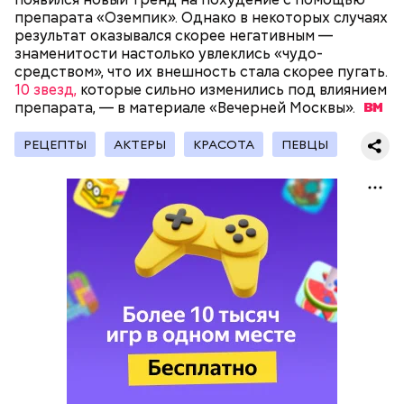
препарата «Оземпик». Однако в некоторых случаях
результат оказывался скорее негативным —
знаменитости настолько увлеклись «чудо-
средством», что их внешность стала скорее пугать.
В Международный день холостяка все мужчины
Ингредиенты:
10 звезд,
без пары видятся со своими друзьями, устраивают
которые сильно изменились под влиянием
препарата, — в материале «Вечерней
вечеринки, играют в видеоигры и проводят время,
Москвы».
наслаждаясь свободой и независимостью, пока
это возможно, ведь может быть и так, что через год
РЕЦЕПТЫ
АКТЕРЫ
КРАСОТА
ПЕВЦЫ
они уже не будут холостяками.
Ранние плоды, по словам врача, лучше не есть:
Терапевт Кондрахин назвал
Чистит сосуды и защищает от
продукты и напитки, которые
рака: чем полезен кресс-салат
выводят токсины из организма