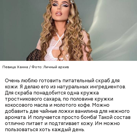
Кроме того, специалист не советует покупать
Певица Ханна / Фото: Личный архив
— Курица сначала обжаривается с небольшим
дыню с вмятиной или перележавшую в магазине
количеством масла и лука на сковороде. Затем ее
долгое время:
Очень люблю готовить питательный скраб для
нужно отправить в глубокий противень. Сверху
кожи. Я делаю его из натуральных ингредиентов.
кладем кабачки, нарезанные крупным кубиком, —
Для скраба понадобится одна кружка
порекомендовал собеседник «ВМ».
тростникового сахара, по половине кружки
кокосового масла и молотого кофе. Можно
добавить две чайные ложки ванилина для нежного
аромата. И получается просто бомба! Такой состав
отлично питает и подтягивает кожу. Им можно
пользоваться хоть каждый день.