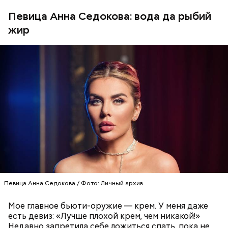
Певица Анна Седокова: вода да рыбий
жир
кабачок;
лук;
— Она должна приятно пахнуть. Если дыня не
растительное масло;
пахнет, значит, ее созревание ускорили или
соль, перец по вкусу;
сорвали недозревшей. Она может быть мягкой, но
свежий базилик;
будет безвкусной.
сливки жирностью 20 процентов.
Певица Анна Седокова / Фото: Личный архив
Мое главное бьюти-оружие — крем. У меня даже
есть девиз: «Лучше плохой крем, чем никакой!»
Недавно запретила себе ложиться спать, пока не