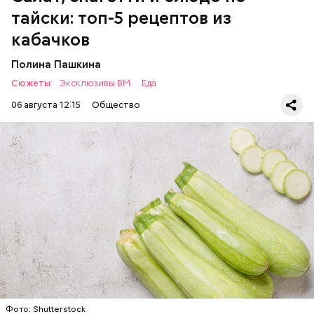
может быть полезна. В первую очередь ее стоит
тайски: топ-5 рецептов из
есть с осторожностью людям:
кабачков
Полина Пашкина
Сюжеты:
Эксклюзивы ВМ
Еда
06 августа 12:15
Общество
Ингредиенты:
ЕДА
ОВОЩИ
РЕЦЕПТЫ
Фото: Shutterstock
Фото: Shutterstock