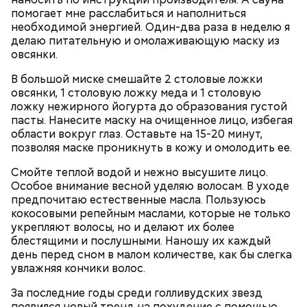
гипоксию и ухудшение физического состояния, —
помогает мне расслабиться и наполниться
предостерегла Соломатина.
необходимой энергией. Один-два раза в неделю я
делаю питательную и омолаживающую маску из
овсянки.
В большой миске смешайте 2 столовые ложки
кабачок;
овсянки, 1 столовую ложку меда и 1 столовую
брынза;
ложку нежирного йогурта до образования густой
растительное масло;
пасты. Нанесите маску на очищенное лицо, избегая
помидоры черри либо грунтовые.
области вокруг глаз. Оставьте на 15-20 минут,
позволяя маске проникнуть в кожу и омолодить ее.
День малины со сливками
Смойте теплой водой и нежно высушите лицо.
Особое внимание весной уделяю волосам. В уходе
предпочитаю естественные масла. Пользуюсь
кокосовыми репейным маслами, которые не только
беременным, кормящим женщинам;
укрепляют волосы, но и делают их более
людям с ослабленной иммунной системой;
блестящими и послушными. Наношу их каждый
пожилым;
день перед сном в малом количестве, как бы слегка
детям.
увлажняя кончики волос.
За последние годы среди голливудских звезд
появился новый тренд на похудение с помощью