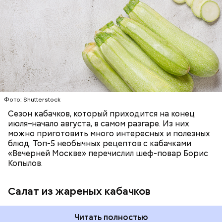
ЕДА
ОВОЩИ
РЕЦЕПТЫ
Фото: Shutterstock
Фото: Shutterstock
Сезон кабачков, который приходится на конец
июля–начало августа, в самом разгаре. Из них
можно приготовить много интересных и полезных
блюд. Топ-5 необычных рецептов с кабачками
Вред дыни
«Вечерней Москве» перечислил шеф-повар Борис
Копылов.
Салат из жареных кабачков
кремний — укрепляет кости, зубы, волосы и
Читать полностью
ногти и оказывает омолаживающее действие;