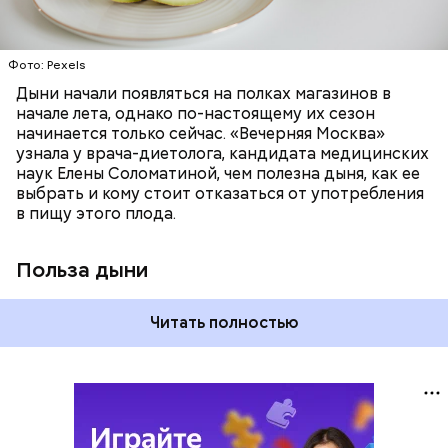
лютеин и зеаксантин — эти каротиноиды
отлично поддерживают наше зрение;
калий — оказывает мочегонное действие,
Фото: Pexels
поддерживает сердечно-сосудистую
систему и предотвращает скачки давления;
Дыни начали появляться на полках магазинов в
магний — помогает калию и не дает сосудам
начале лета, однако по-настоящему их сезон
спазмироваться.
начинается только сейчас. «Вечерняя Москва»
узнала у врача-диетолога, кандидата медицинских
наук Елены Соломатиной, чем полезна дыня, как ее
выбрать и кому стоит отказаться от употребления
в пищу этого плода.
Польза дыни
Читать полностью