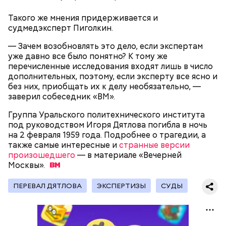
Такого же мнения придерживается и
судмедэксперт Пиголкин.
беременным, кормящим женщинам;
— Зачем возобновлять это дело, если экспертам
людям с ослабленной иммунной системой;
уже давно все было понятно? К тому же
пожилым;
перечисленные исследования входят лишь в число
детям.
дополнительных, поэтому, если эксперту все ясно и
без них, приобщать их к делу необязательно, —
заверил собеседник «ВМ».
Группа Уральского политехнического института
под руководством Игоря Дятлова погибла в ночь
на 2 февраля 1959 года. Подробнее о трагедии, а
также самые интересные и
В Международный день холостяка все мужчины
странные версии
Ингредиенты:
произошедшего
без пары видятся со своими друзьями, устраивают
— в материале «Вечерней
Москвы».
вечеринки, играют в видеоигры и проводят время,
наслаждаясь свободой и независимостью, пока
это возможно, ведь может быть и так, что через год
ПЕРЕВАЛ ДЯТЛОВА
ЭКСПЕРТИЗЫ
СУДЫ
они уже не будут холостяками.