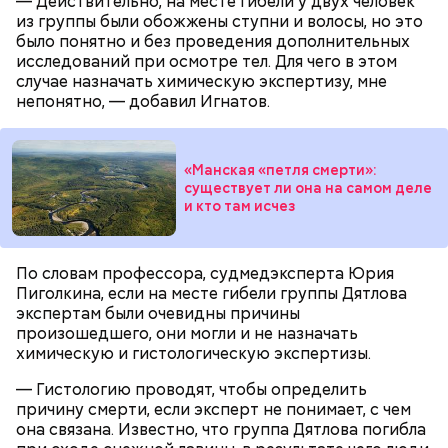
— Действительно, на месте гибели у двух человек
из группы были обожжены ступни и волосы, но это
было понятно и без проведения дополнительных
исследований при осмотре тел. Для чего в этом
случае назначать химическую экспертизу, мне
непонятно, — добавил Игнатов.
Противень ставится в духовку, разогретую до 180–
190 градусов. Спагетти из кабачка нужно запекать
«Манская «петля смерти»:
25–30 минут.
существует ли она на самом деле
и кто там исчез
По словам профессора, судмедэксперта Юрия
Также не нужно есть дыню до корки, потому что
Пиголкина, если на месте гибели группы Дятлова
именно там скапливаются нитраты. И важно
экспертам были очевидны причины
тщательно ее мыть, чтобы не отравиться, добавила
произошедшего, они могли и не назначать
собеседница «ВМ».
химическую и гистологическую экспертизы.
— Гистологию проводят, чтобы определить
причину смерти, если эксперт не понимает, с чем
она связана. Известно, что группа Дятлова погибла
— Кабачки нужно натереть длинными слайсами