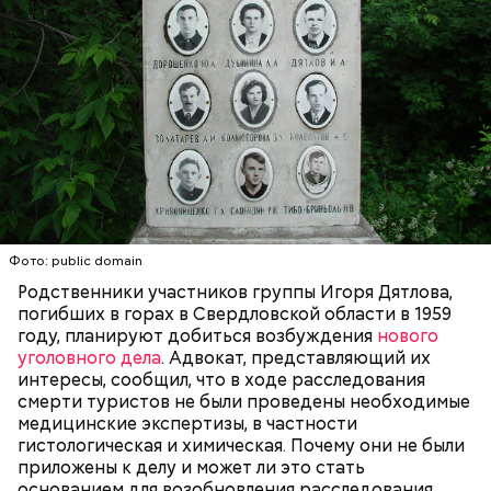
Фото: public domain
Ингредиенты:
Родственники участников группы Игоря Дятлова,
При выборе дыни эксперт посоветовала
погибших в горах в Свердловской области в 1959
ориентироваться на запах:
году, планируют добиться возбуждения
нового
уголовного дела
. Адвокат, представляющий их
интересы, сообщил, что в ходе расследования
смерти туристов не были проведены необходимые
медицинские экспертизы, в частности
гистологическая и химическая. Почему они не были
приложены к делу и может ли это стать
основанием для возобновления расследования,