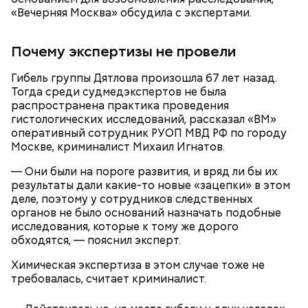
«Вечерняя Москва» обсудила с экспертами.
Почему экспертизы не провели
Гибель группы Дятлова произошла 67 лет назад.
Тогда среди судмедэкспертов не была
распространена практика проведения
гистологических исследований, рассказал «ВМ»
оперативный сотрудник РУОП МВД РФ по городу
Москве, криминалист Михаил Игнатов.
Кабачки, тушеные с курицей
Фото: Shutterstock
Эндокринолог Куликова
— Они были на пороге развития, и вряд ли бы их
Уберут отеки и улучшат зрение:
Как приготовить домашний
объяснила, в чем заключается
результаты дали какие-то новые «зацепки» в этом
диетолог Соломатина рассказала
майонез: три простых рецепта
польза сезонных овощей и
о пользе кабачков
деле, поэтому у сотрудников следственных
фруктов
органов не было оснований назначать подобные
исследования, которые к тому же дорого
обходятся, — пояснил эксперт.
Как выбрать дыню
Химическая экспертиза в этом случае тоже не
требовалась, считает криминалист.