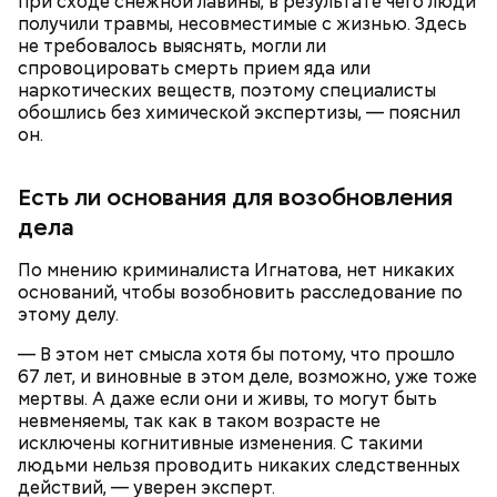
при сходе снежной лавины, в результате чего люди
(это можно сделать на специальной терке),
День малины со сливками отмечается в США в
получили травмы, несовместимые с жизнью. Здесь
похожими на спагетти, и уложить в противень.
честь вкусового сочетания этой ягоды со сливками.
не требовалось выяснять, могли ли
Дальше нужно добавить немного растительного
В этот праздник люди едят не только малину со
спровоцировать смерть прием яда или
масла, соль, а сверху бросить хаотично
сливками, но и другие десерты на основе этих
наркотических веществ, поэтому специалисты
порезанную брынзу. Затем добавляются помидоры
двух ингредиентов. Их можно купить в магазине
обошлись без химической экспертизы, — пояснил
черри или грунтовые, — рассказал шеф-повар.
или сделать самостоятельно вместе со своими
он.
родными и близкими.
Есть ли основания для возобновления
— Там может содержаться огромное количество
нитратов, которое вызовет головокружение,
дела
гипоксию и ухудшение физического состояния, —
предостерегла Соломатина.
По мнению криминалиста Игнатова, нет никаких
оснований, чтобы возобновить расследование по
этому делу.
— В этом нет смысла хотя бы потому, что прошло
кабачок;
67 лет, и виновные в этом деле, возможно, уже тоже
брынза;
мертвы. А даже если они и живы, то могут быть
растительное масло;
невменяемы, так как в таком возрасте не
помидоры черри либо грунтовые.
исключены когнитивные изменения. С такими
людьми нельзя проводить никаких следственных
День малины со сливками
действий, — уверен эксперт.