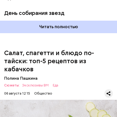
кабачок;
петрушка;
День собирания звезд
чеснок;
оливковое масло;
соль.
Читать полностью
Однако диетолог предупредила: не для всех дыня
Салат, спагетти и блюдо по-
может быть полезна. В первую очередь ее стоит
тайски: топ-5 рецептов из
есть с осторожностью людям:
кабачков
Полина Пашкина
Сюжеты:
Эксклюзивы ВМ
Еда
06 августа 12:15
Общество
Ингредиенты: