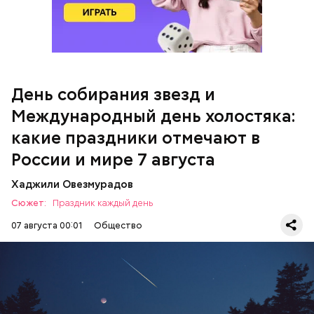
Международный день холостяка
Спагетти из кабачков
День собирания звезд и
Международный день холостяка:
какие праздники отмечают в
России и мире 7 августа
Хаджили Овезмурадов
Сюжет:
Праздник каждый день
07 августа 00:01
Общество
День собирания звезд учрежден в честь
метеорного потока Персеиды, который ежегодно
можно наблюдать в августе. Все любители
— Кабачки, порезанные кубиками, нужно легко
смотреть на звездопад 7 августа выезжают за
обжарить на сковороде. К ним добавляются зелень
город — в местность, где нет светового