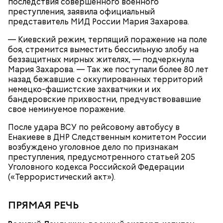
последствия совершенного военного
преступления, заявила официальный
представитель МИД России Мария Захарова.
— Киевский режим, терпящий поражение на поле
боя, стремится выместить бессильную злобу на
беззащитных мирных жителях, — подчеркнула
Мария Захарова. — Так же поступали более 80 лет
назад бежавшие с оккупированных территорий
кабачок;
немецко-фашистские захватчики и их
брынза;
бандеровские прихвостни, предчувствовавшие
растительное масло;
свое неминуемое поражение.
помидоры черри либо грунтовые.
После удара ВСУ по рейсовому автобусу в
День малины со сливками
Енакиеве в ДНР Следственным комитетом России
возбуждено уголовное дело по признакам
преступления, предусмотренного статьей 205
Уголовного кодекса Российской Федерации
(«Террористический акт»).
ПРЯМАЯ РЕЧЬ