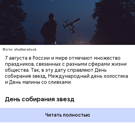
петрушки, чеснок, соль и оливковое масло.
ЕДА
ПРАЗДНИКИ
ЗВЕЗДОПАД
загрязнения и где можно невооруженным глазом
Получается очень вкусно, — поделился рецептом
СЛАДОСТИ
АСТРОНОМИЯ
наблюдать за падающими звездами.
Копылов.
Фото: shutterstock
7 августа в России и мире отмечают множество
праздников, связанных с разными сферами жизни
общества. Так, в эту дату справляют День
собирания звезд, Международный день холостяка
и День малины со сливками.
кабачок;
петрушка;
День собирания звезд
чеснок;
оливковое масло;
соль.
Читать полностью