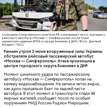
Кабачки, тушеные с курицей
Эндокринолог Куликова
Уберут отеки и улучшат зрение:
Как приготовить домашний
объяснила, в чем заключается
диетолог Соломатина рассказала
майонез: три простых рецепта
польза сезонных овощей и
о пользе кабачков
фруктов
Сотрудник Следственного комитета РФ осматривает место трагедии у
рейсового автобуса «Москва — Симферополь» после атаки
украинским ударным БПЛА в городе Енакиево в ДНР / Фото: Дмитрий
Ягодкин / ТАСС
Ранним утром 3 июня вооруженные силы Украины
обстреляли рейсовый пассажирский автобус
«Москва — Симферополь». Атака произошла в
центре городского округа Енакиево в ДНР.
Момент циничного удара по пассажирскому
автобусу «Москва — Симферополь» попал на
камеру видеонаблюдения. На записи четко видно,
как дрон прицельно бьет по задней части
автобуса. В этот момент в транспорте спали 46
мирных жителей, сообщает посол по особым
Противень ставится в духовку, разогретую до 180–
поручениям МИД России Родион Мирошник.
190 градусов. Спагетти из кабачка нужно запекать