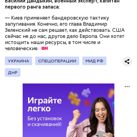
Василий Дандыкин, военный эксперт, капитан
первого ранга запаса:
— Киев применяет бандеровскую тактику
запугивания. Конечно, его глава Владимир
Зеленский не сам решает, как действовать. США
сейчас не до нас, другое дело Европа. Они хотят
В Международный день холостяка все мужчины
Ингредиенты:
истощить наши ресурсы, в том числе и
без пары видятся со своими друзьями, устраивают
человеческие.
вечеринки, играют в видеоигры и проводят время,
наслаждаясь свободой и независимостью, пока
это возможно, ведь может быть и так, что через год
УКРАИНА
СПЕЦОПЕРАЦИИ
МИД РФ
они уже не будут холостяками.
ДНР