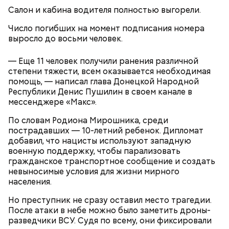
25–30 минут.
Салон и кабина водителя полностью выгорели.
Число погибших на момент подписания номера
выросло до восьми человек.
— Еще 11 человек получили ранения различной
степени тяжести, всем оказывается необходимая
помощь, — написал глава Донецкой Народной
Республики Денис Пушилин в своем канале в
мессенджере «Макс».
По словам Родиона Мирошника, среди
пострадавших — 10-летний ребенок. Дипломат
— Кабачки нужно натереть длинными слайсами
добавил, что нацисты используют западную
(это можно сделать на специальной терке),
военную поддержку, чтобы парализовать
День малины со сливками отмечается в США в
похожими на спагетти, и уложить в противень.
гражданское транспортное сообщение и создать
честь вкусового сочетания этой ягоды со сливками.
Дальше нужно добавить немного растительного
невыносимые условия для жизни мирного
В этот праздник люди едят не только малину со
масла, соль, а сверху бросить хаотично
населения.
сливками, но и другие десерты на основе этих
порезанную брынзу. Затем добавляются помидоры
двух ингредиентов. Их можно купить в магазине
черри или грунтовые, — рассказал шеф-повар.
Но преступник не сразу оставил место трагедии.
или сделать самостоятельно вместе со своими
После атаки в небе можно было заметить дроны-
родными и близкими.
разведчики ВСУ. Судя по всему, они фиксировали