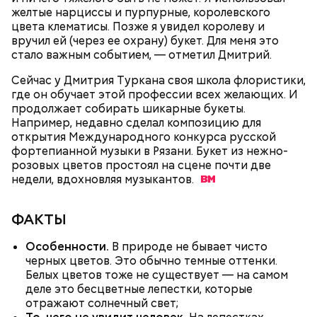
желтые нарциссы и пурпурные, королевского
цвета клематисы. Позже я увидел королеву и
вручил ей (через ее охрану) букет. Для меня это
стало важным событием, — отметил Дмитрий.
Сейчас у Дмитрия Туркана своя школа флористики,
кабачок;
где он обучает этой профессии всех желающих. И
брынза;
продолжает собирать шикарные букеты.
растительное масло;
Например, недавно сделал композицию для
помидоры черри либо грунтовые.
открытия Международного конкурса русской
фортепианной музыки в Рязани. Букет из нежно-
День малины со сливками
розовых цветов простоял на сцене почти две
недели, вдохновляя
музыкантов.
ФАКТЫ
Особенности.
В природе не бывает чисто
черных цветов. Это обычно темные оттенки.
Белых цветов тоже не существует — на самом
деле это бесцветные лепестки, которые
отражают солнечный свет;