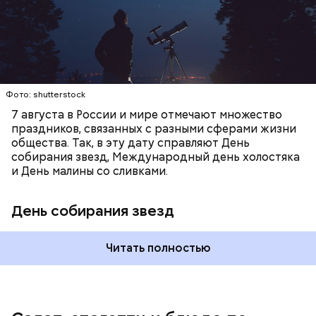
наблюдать за падающими звездами.
Копылов.
Фото: shutterstock
7 августа в России и мире отмечают множество
праздников, связанных с разными сферами жизни
общества. Так, в эту дату справляют День
собирания звезд, Международный день холостяка
и День малины со сливками.
кабачок;
петрушка;
День собирания звезд
чеснок;
оливковое масло;
соль.
Читать полностью