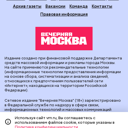
Архив газеты
Вакансии
Команда
Контакты
Правовая информация
Издание создано при финансовой поддержке Департамента
средств массовой информации и рекламы города Москвы.
На сайте применяются рекомендательные технологии
(информационные технологии предоставления информации
на основе сбора, систематизации и анализа сведений,
относящихся к предпочтениям пользователей сети
«Интернет», находящихся на территории Российской
Федерации).
Сетевое издание "Вечерняя Москва" (18+) зарегистрировано
в Федеральной службе по надзору в сфере связи,
информационных технологий и массовых коммуникаций
(Роскомнадзор). Свидетельство о регистрации ЭЛ № ФС 77 -
Используя сайт vm.ru, Вы соглашаетесь с
90524 от 09.12.2025. Учредитель: АО "Редакция газеты
использованием файлов cookie, которые указаны в
"Вечерняя Москва". Главный редактор
vm.ru
: Александр
Политике конфиденциальности
Геннадьевич Глуходедов. Адрес редакции: 127015, г.Москва,