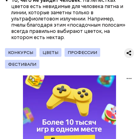
То, чего не увидит человек.
На лепестках
цветов есть невидимые для человека пятна и
линии, которые заметны только в
ультрафиолетовом излучении. Например,
пчелы благодаря этим «посадочным полосам»
В Международный день холостяка все мужчины
Ингредиенты:
всегда правильно выбирают цветок, на
без пары видятся со своими друзьями, устраивают
котором есть нектар.
вечеринки, играют в видеоигры и проводят время,
наслаждаясь свободой и независимостью, пока
это возможно, ведь может быть и так, что через год
КОНКУРСЫ
ЦВЕТЫ
ПРОФЕССИИ
они уже не будут холостяками.
ФЕСТИВАЛИ