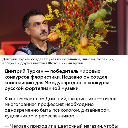
Кабачки, тушеные с курицей
Эндокринолог Куликова
Уберут отеки и улучшат зрение:
Как приготовить домашний
объяснила, в чем заключается
диетолог Соломатина рассказала
майонез: три простых рецепта
польза сезонных овощей и
о пользе кабачков
фруктов
Дмитрий Туркан создает букет из тюльпанов, мимозы, форзиции,
аллиума и других цветов / Фото: Личный архив
Дмитрий Туркан — победитель мировых
конкурсов флористики. Недавно он создал
композицию для Международного конкурса
русской фортепианной музыки.
Как отмечает сам Дмитрий, флористика — очень
многогранная профессия: необходимо
одновременно быть психологом, дизайнером,
Противень ставится в духовку, разогретую до 180–
художником и ремесленником.
190 градусов. Спагетти из кабачка нужно запекать
25–30 минут.
— Человек приходит в цветочный магазин, чтобы