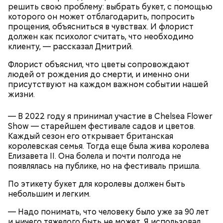
решить свою проблему: выбрать букет, с помощью
которого он может отблагодарить, попросить
прощения, объясниться в чувствах. И флорист
должен как психолог считать, что необходимо
клиенту, — рассказал Дмитрий.
Флорист объяснил, что цветы сопровождают
людей от рождения до смерти, и именно они
присутствуют на каждом важном событии нашей
жизни.
— В 2022 году я принимал участие в Chelsea Flower
— Кабачки нужно натереть длинными слайсами
Show — старейшем фестивале садов и цветов.
(это можно сделать на специальной терке),
День малины со сливками отмечается в США в
Каждый сезон его открывает британская
похожими на спагетти, и уложить в противень.
честь вкусового сочетания этой ягоды со сливками.
королевская семья. Тогда еще была жива королева
Дальше нужно добавить немного растительного
В этот праздник люди едят не только малину со
Елизавета II. Она болела и почти полгода не
масла, соль, а сверху бросить хаотично
сливками, но и другие десерты на основе этих
появлялась на публике, но на фестиваль пришла.
порезанную брынзу. Затем добавляются помидоры
двух ингредиентов. Их можно купить в магазине
черри или грунтовые, — рассказал шеф-повар.
или сделать самостоятельно вместе со своими
По этикету букет для королевы должен быть
родными и близкими.
небольшим и легким.
— Надо понимать, что человеку было уже за 90 лет
и ничего тяжелого быть не может. Я использовал