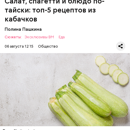
Салат, спагетти и блюдо по-
тайски: топ-5 рецептов из
кабачков
Полина Пашкина
Сюжеты:
Эксклюзивы ВМ
Еда
06 августа 12:15
Общество
Ингредиенты:
ЕДА
ОВОЩИ
РЕЦЕПТЫ