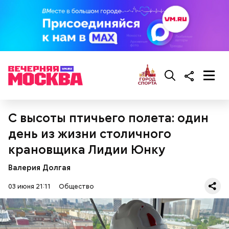
Курица с кабачками по-тайски
С высоты птичьего полета: один
день из жизни столичного
крановщика Лидии Юнку
Валерия Долгая
03 июня 21:11
Общество
Все в противне заливается сливками. По вкусу
можно добавить соль и перец. Сверху блюдо
присыпают свежим базиликом и отправляют в
духовку на 15 минут.