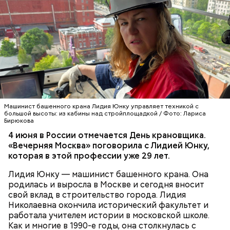
Машинист башенного крана Лидия Юнку управляет техникой с
большой высоты: из кабины над стройплощадкой / Фото: Лариса
Бирюкова
4 июня в России отмечается День крановщика.
— Курица сначала обжаривается с небольшим
«Вечерняя Москва» поговорила с Лидией Юнку,
количеством масла и лука на сковороде. Затем ее
которая в этой профессии уже 29 лет.
нужно отправить в глубокий противень. Сверху
кладем кабачки, нарезанные крупным кубиком, —
Лидия Юнку — машинист башенного крана. Она
порекомендовал собеседник «ВМ».
родилась и выросла в Москве и сегодня вносит
свой вклад в строительство города. Лидия
Николаевна окончила исторический факультет и
работала учителем истории в московской школе.
Как и многие в 1990-е годы, она столкнулась с