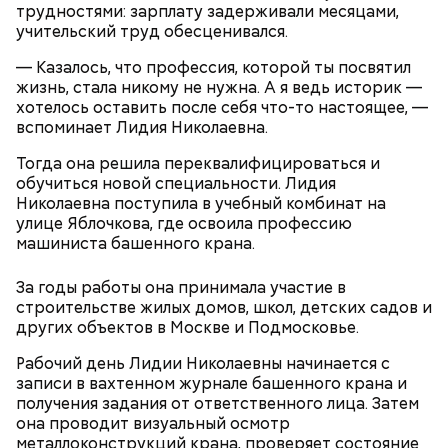
трудностями: зарплату задерживали месяцами,
учительский труд обесценивался.
— Казалось, что профессия, которой ты посвятил
жизнь, стала никому не нужна. А я ведь историк —
хотелось оставить после себя что-то настоящее, —
кабачок;
вспоминает Лидия Николаевна.
лук;
растительное масло;
Тогда она решила переквалифицироваться и
соль, перец по вкусу;
обучиться новой специальности. Лидия
свежий базилик;
Николаевна поступила в учебный комбинат на
сливки жирностью 20 процентов.
улице Яблочкова, где освоила профессию
машиниста башенного крана.
За годы работы она принимала участие в
строительстве жилых домов, школ, детских садов и
других объектов в Москве и Подмосковье.
Рабочий день Лидии Николаевны начинается с
записи в вахтенном журнале башенного крана и
получения задания от ответственного лица. Затем
она проводит визуальный осмотр
металлоконструкций крана, проверяет состояние