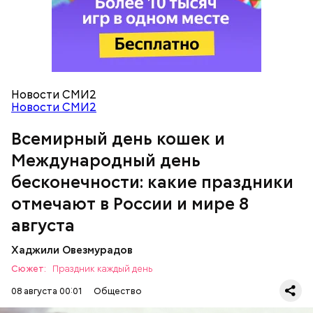
Новости СМИ2
кабачок;
Новости СМИ2
брынза;
растительное масло;
Всемирный день кошек и
Международный день бесконечности
помидоры черри либо грунтовые.
Международный день
бесконечности: какие праздники
День малины со сливками
отмечают в России и мире 8
августа
Хаджили Овезмурадов
Сюжет:
Праздник каждый день
08 августа 00:01
Общество