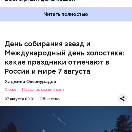
Читать полностью
Спагетти из кабачков
Международный день холостяка
День собирания звезд и
Международный день холостяка:
какие праздники отмечают в
России и мире 7 августа
Хаджили Овезмурадов
Сюжет:
Праздник каждый день
07 августа 00:01
Общество
День собирания звезд учрежден в честь
метеорного потока Персеиды, который ежегодно
— Кабачки, порезанные кубиками, нужно легко
можно наблюдать в августе. Все любители
обжарить на сковороде. К ним добавляются зелень
смотреть на звездопад 7 августа выезжают за
петрушки, чеснок, соль и оливковое масло.