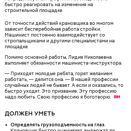
День «Счастье случается» был инициирован
быстро реагировать на изменения на
Тайным обществом счастливых людей, чтобы
строительной площадке.
Кабачки, тушеные с курицей
напомнить людям, что счастье на самом деле
кроется в мелочах. Отпраздновать этот день
Эндокринолог Куликова
Уберут отеки и улучшат зрение:
От точности действий крановщика во многом
Как приготовить домашний
объяснила, в чем заключается
можно, поделившись с другими людьми
диетолог Соломатина рассказала
зависит бесперебойная работа стройки.
майонез: три простых рецепта
польза сезонных овощей и
счастливыми моментами из своей жизни.
о пользе кабачков
фруктов
Машинист постоянно взаимодействует со
стропальщиками и другими специалистами на
площадке.
Помимо основной работы, Лидия Николаевна
выполняет обязанности машиниста-инструктора.
— Приходят молодые ребята, горят желанием
работать, — делится она. — В нашей профессии
случайных людей не бывает. А если и оказались, то
быстро уходят. Это призвание. Эту профессию
надо любить. Свою профессию я
боготворю.
ДОЛЖЕН УМЕТЬ
День «Счастье случается»
Противень ставится в духовку, разогретую до 180–
Определять грузоподъемность на глаз.
190 градусов. Спагетти из кабачка нужно запекать
Крановщик быстро оценивает, выдержат ли