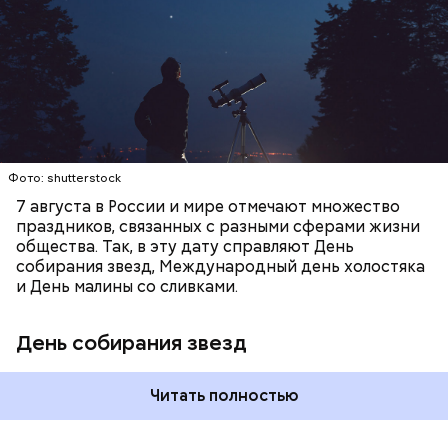
город — в местность, где нет светового
Получается очень вкусно, — поделился рецептом
ЕДА
ПРАЗДНИКИ
ЗВЕЗДОПАД
загрязнения и где можно невооруженным глазом
Копылов.
СЛАДОСТИ
АСТРОНОМИЯ
наблюдать за падающими звездами.
Фото: shutterstock
7 августа в России и мире отмечают множество
праздников, связанных с разными сферами жизни
общества. Так, в эту дату справляют День
собирания звезд, Международный день холостяка
кабачок;
и День малины со сливками.
петрушка;
чеснок;
День собирания звезд
оливковое масло;
соль.
Читать полностью