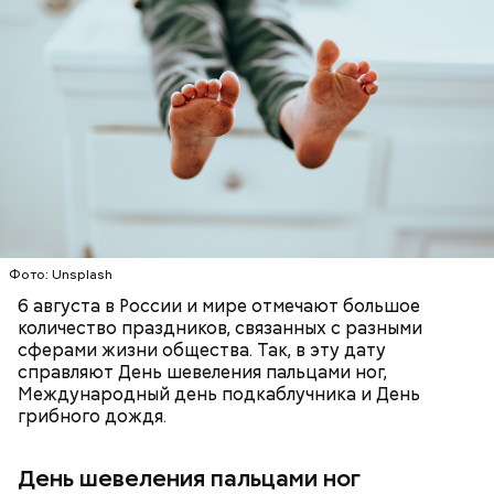
Создатели Дня шевеления пальцами ног
предлагают уделить стопам и пальцам ног больше
внимания, чем обычно. Можно прогуляться босиком
по траве, пройтись по улицам в более свободной и
удобной обуви или сходить на массаж стоп.
ПРАЗДНИКИ
ОТНОШЕНИЯ
СЕМЬЯ
ОСАДКИ
Фото: Unsplash
6 августа в России и мире отмечают большое
количество праздников, связанных с разными
сферами жизни общества. Так, в эту дату
справляют День шевеления пальцами ног,
Международный день подкаблучника и День
грибного дождя.
День шевеления пальцами ног