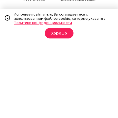
Используя сайт vm.ru, Вы соглашаетесь с
использованием файлов cookie, которые указаны в
Политике конфиденциальности
Подписка на печатные
издания
Хорошо
Оформить
О газете
Реклама
Подписка на бумажные издания
Архив газеты
Вакансии
Команда
Контакты
Правовая информация