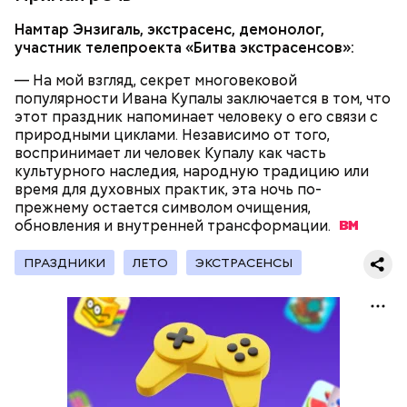
Намтар Энзигаль, экстрасенс, демонолог,
участник телепроекта «Битва экстрасенсов»:
— На мой взгляд, секрет многовековой
популярности Ивана Купалы заключается в том, что
этот праздник напоминает человеку о его связи с
природными циклами. Независимо от того,
воспринимает ли человек Купалу как часть
Международный день подкаблучника — это
культурного наследия, народную традицию или
шутливый праздник, призванный подчеркнуть, что
время для духовных практик, эта ночь по-
гармония в отношениях важнее формального
прежнему остается символом очищения,
главенства в паре. Потому в этот день муж и жена
обновления и внутренней
трансформации.
обмениваются своими ролям, и мужчина выполняет
«женскую» работу (готовит, стирает и убирает), а
ПРАЗДНИКИ
ЛЕТО
ЭКСТРАСЕНСЫ
женщина — «мужскую» (чинит технику, забивает
гвозди и так далее).