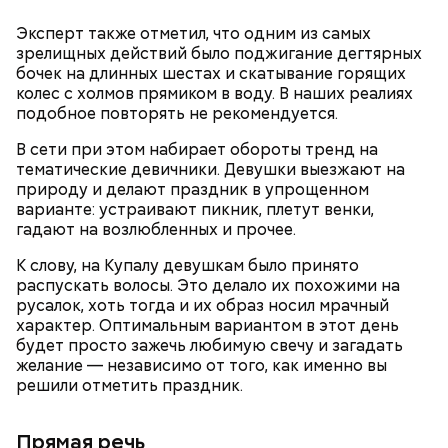
дождь и прозвали грибным. Август же считается
Эксперт также отметил, что одним из самых
началом грибного сезона, поэтому 6-го числа этого
зрелищных действий было поджигание дегтярных
месяца отмечается День грибного дождя. В этот
бочек на длинных шестах и скатывание горящих
праздник принято отправляться в лес собирать
колес с холмов прямиком в воду. В наших реалиях
грибы, даже если на улице непогода.
подобное повторять не рекомендуется.
В сети при этом набирает обороты тренд на
тематические девичники. Девушки выезжают на
природу и делают праздник в упрощенном
варианте: устраивают пикник, плетут венки,
гадают на возлюбленных и прочее.
К слову, на Купалу девушкам было принято
распускать волосы. Это делало их похожими на
русалок, хоть тогда и их образ носил мрачный
характер. Оптимальным вариантом в этот день
будет просто зажечь любимую свечу и загадать
День грибного дождя
желание — независимо от того, как именно вы
решили отметить праздник.
Прямая речь