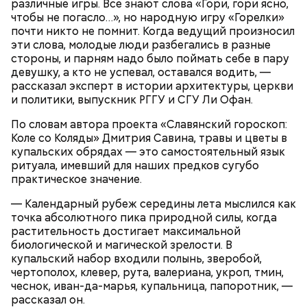
различные игры. Все знают слова «Гори, гори ясно,
чтобы не погасло…», но народную игру «Горелки»
почти никто не помнит. Когда ведущий произносил
эти слова, молодые люди разбегались в разные
стороны, и парням надо было поймать себе в пару
девушку, а кто не успевал, оставался водить, —
рассказал эксперт в истории архитектуры, церкви
и политики, выпускник РГГУ и СГУ Ли Офан.
По словам автора проекта «Славянский гороскоп:
Коле со Коляды» Дмитрия Савина, травы и цветы в
купальских обрядах — это самостоятельный язык
ритуала, имевший для наших предков сугубо
практическое значение.
— Календарный рубеж середины лета мыслился как
точка абсолютного пика природной силы, когда
растительность достигает максимальной
биологической и магической зрелости. В
купальский набор входили полынь, зверобой,
чертополох, клевер, рута, валериана, укроп, тмин,
Грибным дождем называют те осадки, которые
чеснок, иван-да-марья, купальница, папоротник, —
выпадают в солнечную погоду. Считается, что
рассказал он.
после них в лесу появляется много грибов, поэтому