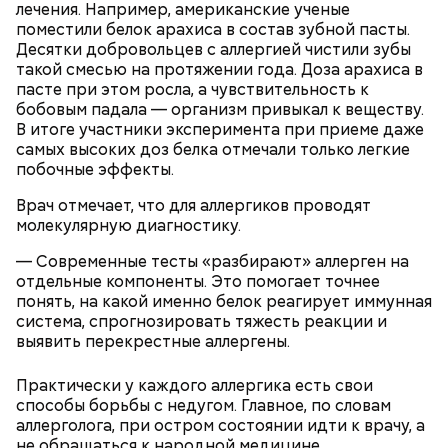
лечения. Например, американские ученые
поместили белок арахиса в состав зубной пасты.
— Курица сначала обжаривается с небольшим
Десятки добровольцев с аллергией чистили зубы
количеством масла и лука на сковороде. Затем ее
такой смесью на протяжении года. Доза арахиса в
нужно отправить в глубокий противень. Сверху
пасте при этом росла, а чувствительность к
кладем кабачки, нарезанные крупным кубиком, —
бобовым падала — организм привыкал к веществу.
порекомендовал собеседник «ВМ».
В итоге участники эксперимента при приеме даже
самых высоких доз белка отмечали только легкие
побочные эффекты.
Врач отмечает, что для аллергиков проводят
молекулярную диагностику.
— Современные тесты «разбирают» аллерген на
отдельные компоненты. Это помогает точнее
понять, на какой именно белок реагирует иммунная
система, спрогнозировать тяжесть реакции и
выявить перекрестные аллергены.
кабачок;
лук;
Практически у каждого аллергика есть свои
растительное масло;
способы борьбы с недугом. Главное, по словам
соль, перец по вкусу;
аллерголога, при остром состоянии идти к врачу, а
свежий базилик;
не обращаться к народной медицине.