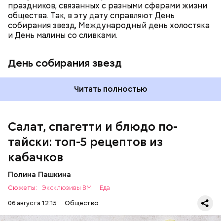
праздников, связанных с разными сферами жизни
общества. Так, в эту дату справляют День
собирания звезд, Международный день холостяка
кабачок;
и День малины со сливками.
петрушка;
чеснок;
День собирания звезд
оливковое масло;
соль.
Читать полностью
Салат, спагетти и блюдо по-
тайски: топ-5 рецептов из
кабачков
Полина Пашкина
Сюжеты:
Эксклюзивы ВМ
Еда
06 августа 12:15
Общество