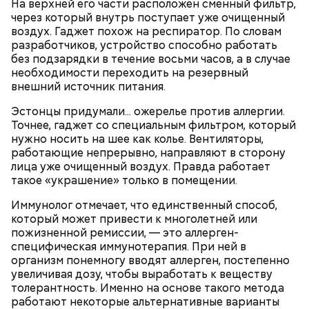
На верхней его части расположен сменный фильтр,
через который внутрь поступает уже очищенный
воздух. Гаджет похож на респиратор. По словам
разработчиков, устройство способно работать
без подзарядки в течение восьми часов, а в случае
необходимости переходить на резервный
внешний источник питания.
Эстонцы придумали... ожерелье против аллергии.
Все в противне заливается сливками. По вкусу
Точнее, гаджет со специальным фильтром, который
можно добавить соль и перец. Сверху блюдо
нужно носить на шее как колье. Вентиляторы,
присыпают свежим базиликом и отправляют в
работающие непрерывно, направляют в сторону
духовку на 15 минут.
лица уже очищенный воздух. Правда работает
такое «украшение» только в помещении.
Иммунолог отмечает, что единственный способ,
который может привести к многолетней или
пожизненной ремиссии, — это аллерген-
специфическая иммунотерапия. При ней в
организм понемногу вводят аллерген, постепенно
увеличивая дозу, чтобы выработать к веществу
толерантность. Именно на основе такого метода
работают некоторые альтернативные варианты