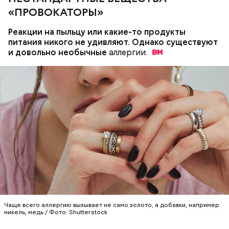
«ПРОВОКАТОРЫ»
Реакции на пыльцу или какие-то продукты
питания никого не удивляют. Однако существуют
и довольно необычные
аллергии.
День «Счастье случается» был инициирован
Тайным обществом счастливых людей, чтобы
Кабачки, тушеные с курицей
напомнить людям, что счастье на самом деле
кроется в мелочах. Отпраздновать этот день
Эндокринолог Куликова
Уберут отеки и улучшат зрение:
Как приготовить домашний
объяснила, в чем заключается
можно, поделившись с другими людьми
диетолог Соломатина рассказала
майонез: три простых рецепта
польза сезонных овощей и
счастливыми моментами из своей жизни.
о пользе кабачков
фруктов
Чаще всего аллергию вызывает не само золото, а добавки, например
никель, медь / Фото: Shutterstock