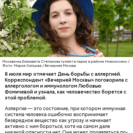
морковь.
Москвичка Елизавета Степанова гуляет в парке в районе Новокосино /
Фото: Мария Хапцова / Вечерняя Москва
8 июля мир отмечает День борьбы с аллергией.
Корреспондент «Вечерней Москвы» поговорила с
аллергологом и иммунологом Любовью
Ингредиенты:
Фомичевой и узнала, как человечество борется с
этой проблемой.
Аллергия — это состояние, при котором иммунная
система человека ошибочно воспринимает
безвредное вещество как угрозу и начинает
активно с ним бороться, хотя на самом деле
никакой опасности нет. Она может проявляться по-