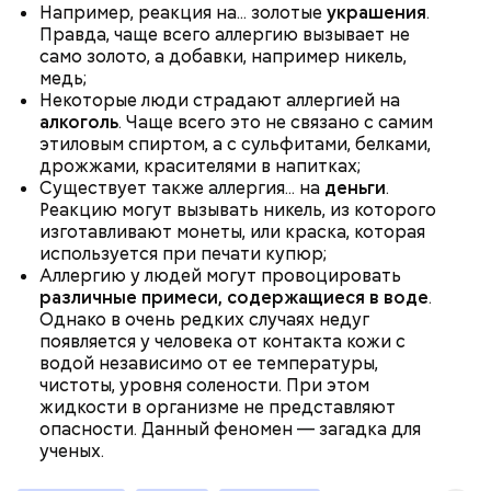
Например, реакция на... золотые
украшения
.
Правда, чаще всего аллергию вызывает не
само золото, а добавки, например никель,
медь;
Некоторые люди страдают аллергией на
алкоголь
. Чаще всего это не связано с самим
этиловым спиртом, а с сульфитами, белками,
дрожжами, красителями в напитках;
Существует также аллергия... на
деньги
.
Реакцию могут вызывать никель, из которого
День «Счастье случается»
Противень ставится в духовку, разогретую до 180–
изготавливают монеты, или краска, которая
190 градусов. Спагетти из кабачка нужно запекать
используется при печати купюр;
25–30 минут.
Аллергию у людей могут провоцировать
различные примеси, содержащиеся в воде
.
Однако в очень редких случаях недуг
появляется у человека от контакта кожи с
водой независимо от ее температуры,
чистоты, уровня солености. При этом
жидкости в организме не представляют
опасности. Данный феномен — загадка для
ученых.