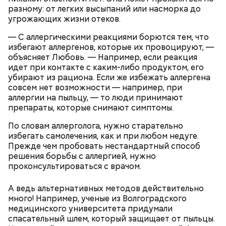
разному: от легких высыпаний или насморка до
угрожающих жизни отеков.
— С аллергическими реакциями борются тем, что
избегают аллергенов, которые их провоцируют, —
объясняет Любовь. — Например, если реакция
идет при контакте с каким-либо продуктом, его
убирают из рациона. Если же избежать аллергена
совсем нет возможности — например, при
аллергии на пыльцу, — то люди принимают
препараты, которые снимают симптомы.
По словам аллерголога, нужно старательно
Курица с кабачками по-тайски
избегать самолечения, как и при любом недуге.
Прежде чем пробовать нестандартный способ
решения борьбы с аллергией, нужно
проконсультироваться с врачом.
А ведь альтернативных методов действительно
много! Например, ученые из Волгоградского
медицинского университета придумали
спасательный шлем, который защищает от пыльцы.