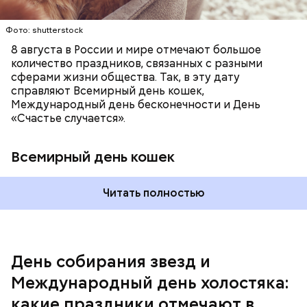
они уже не будут холостяками.
Фото: shutterstock
8 августа в России и мире отмечают большое
количество праздников, связанных с разными
сферами жизни общества. Так, в эту дату
справляют Всемирный день кошек,
Международный день бесконечности и День
«Счастье случается».
Всемирный день кошек
Читать полностью
Спагетти из кабачков
Международный день холостяка
День собирания звезд и
Международный день холостяка:
какие праздники отмечают в