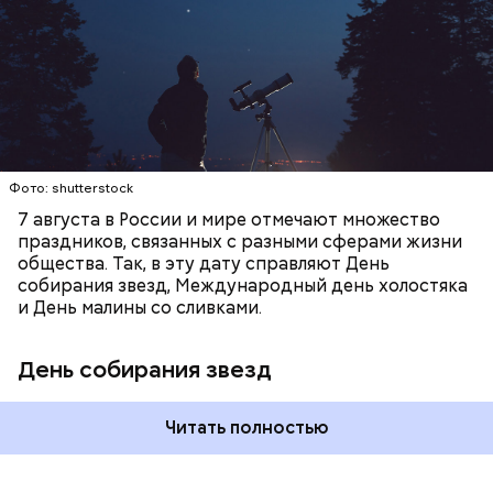
город — в местность, где нет светового
Получается очень вкусно, — поделился рецептом
ЕДА
ПРАЗДНИКИ
ЗВЕЗДОПАД
загрязнения и где можно невооруженным глазом
Копылов.
СЛАДОСТИ
АСТРОНОМИЯ
наблюдать за падающими звездами.
Фото: shutterstock
7 августа в России и мире отмечают множество
праздников, связанных с разными сферами жизни
общества. Так, в эту дату справляют День
собирания звезд, Международный день холостяка
кабачок;
и День малины со сливками.
петрушка;
чеснок;
День собирания звезд
оливковое масло;
соль.
Читать полностью