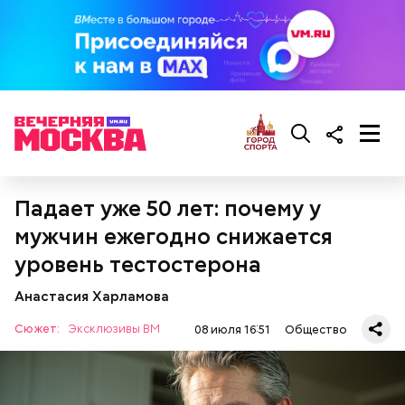
Курица с кабачками по-тайски
Падает уже 50 лет: почему у
мужчин ежегодно снижается
уровень тестостерона
Анастасия Харламова
Сюжет:
Эксклюзивы ВМ
08 июля 16:51
Общество
Все в противне заливается сливками. По вкусу
можно добавить соль и перец. Сверху блюдо
присыпают свежим базиликом и отправляют в
духовку на 15 минут.