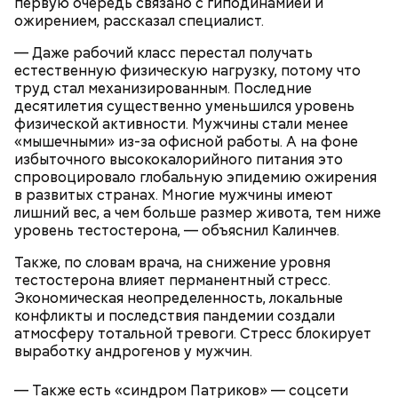
первую очередь связано с гиподинамией и
ожирением, рассказал специалист.
— Даже рабочий класс перестал получать
естественную физическую нагрузку, потому что
труд стал механизированным. Последние
кабачок;
десятилетия существенно уменьшился уровень
лук;
физической активности. Мужчины стали менее
растительное масло;
«мышечными» из-за офисной работы. А на фоне
соль, перец по вкусу;
избыточного высококалорийного питания это
свежий базилик;
спровоцировало глобальную эпидемию ожирения
сливки жирностью 20 процентов.
в развитых странах. Многие мужчины имеют
лишний вес, а чем больше размер живота, тем ниже
уровень тестостерона, — объяснил Калинчев.
Также, по словам врача, на снижение уровня
тестостерона влияет перманентный стресс.
Экономическая неопределенность, локальные
конфликты и последствия пандемии создали
атмосферу тотальной тревоги. Стресс блокирует
выработку андрогенов у мужчин.
— Также есть «синдром Патриков» — соцсети