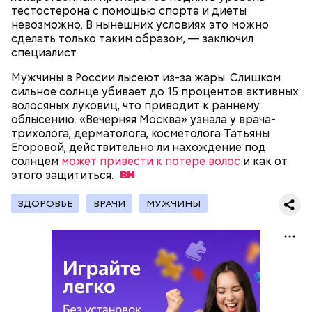
тестостерона с помощью спорта и диеты
невозможно. В нынешних условиях это можно
сделать только таким образом, — заключил
специалист.
Мужчины в России лысеют из-за жары. Слишком
сильное солнце убивает до 15 процентов активных
волосяных луковиц, что приводит к раннему
облысению. «Вечерняя Москва» узнала у врача-
трихолога, дерматолога, косметолога Татьяны
Егоровой, действительно ли нахождение под
солнцем
может привести к потере волос
и как от
Международный день бесконечности придумал
— Кабачки нужно натереть длинными слайсами
этого
защититься.
американский философ Жан-Пьер Ади Феньо в
(это можно сделать на специальной терке),
1987 году. Так как цифра восемь похожа на знак
похожими на спагетти, и уложить в противень.
ЗДОРОВЬЕ
ВРАЧИ
МУЖЧИНЫ
День малины со сливками отмечается в США в
бесконечности, то и дата была выбрана «08.08». В
Дальше нужно добавить немного растительного
честь вкусового сочетания этой ягоды со сливками.
этот праздник организуются тематические лекции
масла, соль, а сверху бросить хаотично
В этот праздник люди едят не только малину со
по математике и философии, а также проводят
порезанную брынзу. Затем добавляются помидоры
сливками, но и другие десерты на основе этих
выставки на тему бесконечности.
черри или грунтовые, — рассказал шеф-повар.
двух ингредиентов. Их можно купить в магазине
или сделать самостоятельно вместе со своими
родными и близкими.