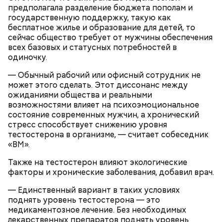
предполагала разделение бюджета пополам и
Тайным обществом счастливых людей, чтобы
Кабачки, тушеные с курицей
государственную поддержку, такую как
напомнить людям, что счастье на самом деле
бесплатное жилье и образование для детей, то
кроется в мелочах. Отпраздновать этот день
Эндокринолог Куликова
Уберут отеки и улучшат зрение:
сейчас общество требует от мужчины обеспечения
Как приготовить домашний
объяснила, в чем заключается
можно, поделившись с другими людьми
диетолог Соломатина рассказала
майонез: три простых рецепта
польза сезонных овощей и
всех базовых и статусных потребностей в
счастливыми моментами из своей жизни.
о пользе кабачков
фруктов
одиночку.
— Обычный рабочий или офисный сотрудник не
может этого сделать. Этот диссонанс между
ожиданиями общества и реальными
возможностями влияет на психоэмоциональное
состояние современных мужчин, а хронический
стресс способствует снижению уровня
тестостерона в организме, — считает собеседник
«ВМ».
Также на тестостерон влияют экологические
факторы и хронические заболевания, добавил врач.
— Единственный вариант в таких условиях
поднять уровень тестостерона — это
День «Счастье случается»
Противень ставится в духовку, разогретую до 180–
медикаментозное лечение. Без необходимых
190 градусов. Спагетти из кабачка нужно запекать
лекарственных препаратов поднять уровень
25–30 минут.