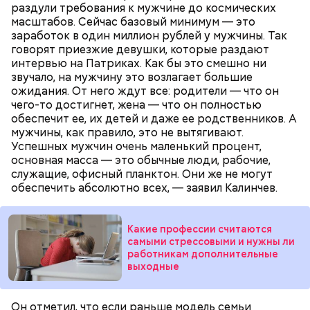
раздули требования к мужчине до космических
масштабов. Сейчас базовый минимум — это
заработок в один миллион рублей у мужчины. Так
говорят приезжие девушки, которые раздают
Ингредиенты:
интервью на Патриках. Как бы это смешно ни
звучало, на мужчину это возлагает большие
ожидания. От него ждут все: родители — что он
чего-то достигнет, жена — что он полностью
обеспечит ее, их детей и даже ее родственников. А
мужчины, как правило, это не вытягивают.
Успешных мужчин очень маленький процент,
основная масса — это обычные люди, рабочие,
служащие, офисный планктон. Они же не могут
обеспечить абсолютно всех, — заявил Калинчев.
Какие профессии считаются
самыми стрессовыми и нужны ли
работникам дополнительные
выходные
Он отметил, что если раньше модель семьи
День «Счастье случается» был инициирован