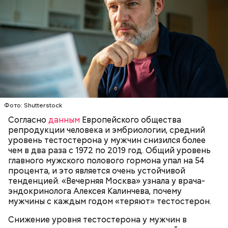
Фото: Shutterstock
Согласно
данным
Европейского общества
репродукции человека и эмбриологии, средний
— Курица сначала обжаривается с небольшим
уровень тестостерона у мужчин снизился более
количеством масла и лука на сковороде. Затем ее
чем в два раза с 1972 по 2019 год. Общий уровень
нужно отправить в глубокий противень. Сверху
главного мужского полового гормона упал на 54
кладем кабачки, нарезанные крупным кубиком, —
процента, и это является очень устойчивой
порекомендовал собеседник «ВМ».
тенденцией. «Вечерняя Москва» узнала у врача-
эндокринолога Алексея Калинчева, почему
мужчины с каждым годом «теряют» тестостерон.
Снижение уровня тестостерона у мужчин в