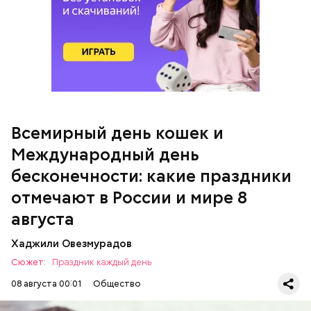
кабачок;
брынза;
растительное масло;
Всемирный день кошек и
Международный день бесконечности
помидоры черри либо грунтовые.
Международный день
бесконечности: какие праздники
День малины со сливками
отмечают в России и мире 8
августа
Хаджили Овезмурадов
Сюжет:
Праздник каждый день
08 августа 00:01
Общество