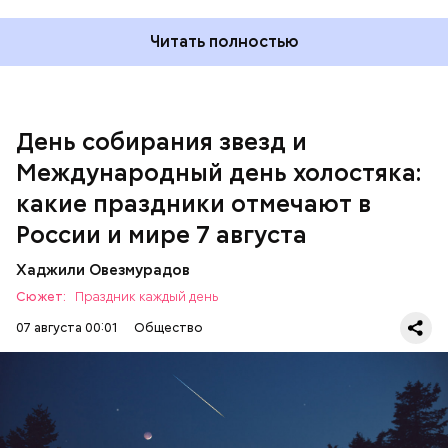
Читать полностью
Спагетти из кабачков
Международный день холостяка
День собирания звезд и
Международный день холостяка:
какие праздники отмечают в
России и мире 7 августа
Хаджили Овезмурадов
Сюжет:
Праздник каждый день
07 августа 00:01
Общество
День собирания звезд учрежден в честь
метеорного потока Персеиды, который ежегодно
— Кабачки, порезанные кубиками, нужно легко
можно наблюдать в августе. Все любители
обжарить на сковороде. К ним добавляются зелень
смотреть на звездопад 7 августа выезжают за
петрушки, чеснок, соль и оливковое масло.