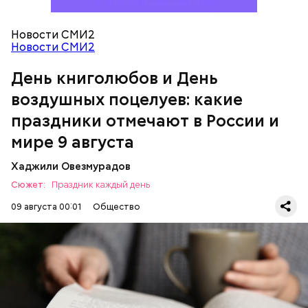
День воздушных поцелуев
Новости СМИ2
Новости СМИ2
День книголюбов и День
воздушных поцелуев: какие
праздники отмечают в России и
мире 9 августа
День «Счастье случается»
Хаджили Овезмурадов
Сюжет:
Праздник каждый день
09 августа 00:01
Общество
В День книголюбов проходят книжные ярмарки,
выставки и распродажи. В библиотеках
организуются поэтические вечера и групповые
чтения, а писатели презентуют свои новые работы.
Отметить эту дату можно и самостоятельно,
ПРАЗДНИКИ
КНИГИ
ИЗРАИЛЬ
перечитав свою любимую книгу или купив новую.