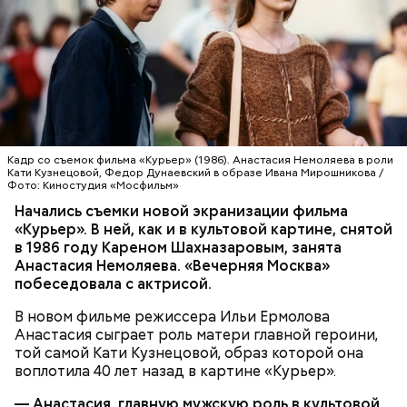
Кадр со съемок фильма «Курьер» (1986). Анастасия Немоляева в роли
Кати Кузнецовой, Федор Дунаевский в образе Ивана Мирошникова /
Фото: Киностудия «Мосфильм»
Начались съемки новой экранизации фильма
«Курьер». В ней, как и в культовой картине, снятой
в 1986 году Кареном Шахназаровым, занята
Анастасия Немоляева. «Вечерняя Москва»
побеседовала с актрисой.
В новом фильме режиссера Ильи Ермолова
Анастасия сыграет роль матери главной героини,
той самой Кати Кузнецовой, образ которой она
воплотила 40 лет назад в картине «Курьер».
— Анастасия, главную мужскую роль в культовой