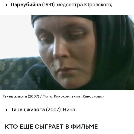
искали себе невест.
Цареубийца
(1991): медсестра Юровского;
Праздник любви
Танец живота (2007) / Фото: Кинокомпания «Кинослово»
Танец живота
(2007): Нина.
КТО ЕЩЕ СЫГРАЕТ В ФИЛЬМЕ