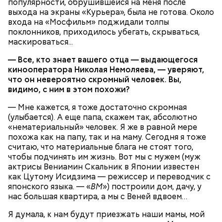
популярности, обрушившейся на меня после
выхода на экраны «Курьера», была не готова. Около
входа на «Мосфильм» поджидали толпы
поклонников, приходилось убегать, скрываться,
маскироваться...
— Все, кто знает вашего отца — выдающегося
кинооператора Николая Немоляева, — уверяют,
что он невероятно скромный человек. Вы,
видимо, с ним в этом похожи?
— Мне кажется, я тоже достаточно скромная
(улыбается). А еще папа, скажем так, абсолютно
«нематериальный» человек. Я же в равной мере
похожа как на папу, так и на маму. Сегодня я тоже
считаю, что материальные блага не стоят того,
чтобы подчинять им жизнь. Вот мы с мужем (муж
актрисы Вениамин Скальник в Японии известен
как Цутому Исидзима — режиссер и переводчик с
японского языка. — «
ВМ
») построили дом, дачу, у
нас большая квартира, а мы с Веней вдвоем…
Я думала, к нам будут приезжать наши мамы, мой