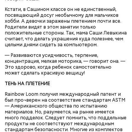
маслом, посыпать зеленью укропа и петрушки и
предстательство, ныне и присно и во веки веков.
Кстати, в Сашином классе он не единственный,
черным молотым перцем.
Аминь.
посвящающий досуг необычному для мальчиков
хобби. А девочки заражены плетением почти все.
Родители видят в этом занятии только
положительные стороны. Так, мама Саши Левыкина
считает, что делать украшения куда полезнее, чем
целыми днями сидеть за компьютером.
300-400 г шампиньонов или других свежих
— Развиваются усидчивость, терпение,
грибов;
концентрация, мелкая моторика, — говорит она. —
О, всесвятый Николае, угодниче преизрядный
3 ст. ложки фасоли;
Это здорово, когда ребенок самостоятельно
Господень, теплый наш заступниче, и везде в
по 1 моркови и репчатой луковице;
может сделать красивую вещицу!
скорбех скорый помощниче!
3 ст. ложки растительного масла;
зелень, черный молотый перец и соль по вкусу.
ТЕНЬ НА ПЛЕТЕНИЕ
Rainbow Loom получил международный патент и
был про¬верен на соответствие стандартам ASTM
— Американского общества по испытанию
материалов. Но, разумеется, на рынке имеется
много подделок. Следует помнить, что поддельные
продукты не соответствуют международным
стандартам безопасности. Многие из комплектов