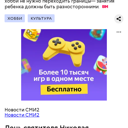
хобби не нужно переходить границы— занятия
ребенка должны быть
разносторонними.
ХОББИ
КУЛЬТУРА
Как гласит предание, совершая паломничество в
Понадобятся:
Иерусалим, Николай Чудотворец по просьбе
отчаявшихся путников молитвой успокоил
разбушевавшееся море.
Как рассказывает Житие, преподобный родился в
городке Патаре. С детства Николай проникся
христианской религией и рано принял решение
посвятить свою жизнь Богу. Целыми днями отрок
проводил в храме, а по вечерам молился и читал
книги. Его дядя, епископ Николай Патарский, видя
Новости СМИ2
такое усердие, сделал юношу чтецом, а затем и
Новости СМИ2
возвел в сан священника. Все богатства,
полученные в наследство от родителей, Николай
День святителя Николая