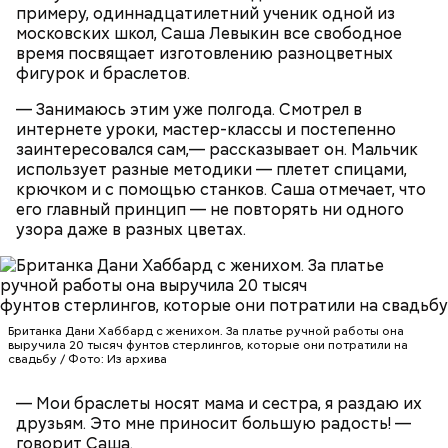
примеру, одиннадцатилетний ученик одной из
московских школ, Саша Левыкин все свободное
время посвящает изготовлению разноцветных
Суп крестьянский
фигурок и браслетов.
Николай-угодник и народный
календарь
— Занимаюсь этим уже полгода. Смотрел в
интернете уроки, мастер-классы и постепенно
заинтересовался сам,— рассказывает он. Мальчик
использует разные методики — плетет спицами,
крючком и с помощью станков. Саша отмечает, что
его главный принцип — не повторять ни одного
узора даже в разных цветах.
Помози мне грешному и унылому в настоящем сем
житии, умоли Господа Бога даровати ми
Фасоль замочить на ночь, затем промыть, опустить
оставление всех моих грехов, елико согреших от
Британка Дани Хаббард с женихом. За платье ручной работы она
в кипяток, варить 5-6 минут, настоять 40-60 минут.
юности моея, во всем житии моем, делом, словом,
выручила 20 тысяч фунтов стерлингов, которые они потратили на
свадьбу / Фото: Из архива
Морковь натереть на терке, лук и грибы порубить.
помышлением и всеми моими чувствы; и во исходе
Воду с фасолью довести до кипения, опустить в
души моея помози ми окаянному, умоли Господа
— Мои браслеты носят мама и сестра, я раздаю их
нее грибы, морковь и лук, посолить по вкусу,
Бога, всея твари Содетеля, избавити мя воздушных
друзьям. Это мне приносит большую радость! —
варить 6-8 минут. Настоять 20-30 минут. При
мытарств и вечного мучения: да всегда прославляю
говорит Саша.
подаче на стол заправить суп растительным
Отца и Сына и Святаго Духа, и твое милостивное