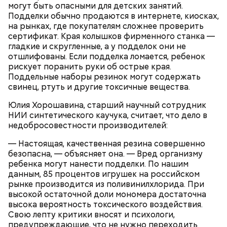
могут быть опасными для детских занятий.
Подделки обычно продаются в интернете, киосках,
на рынках, где покупателям сложнее проверить
сертификат. Края колышков фирменного станка —
гладкие и скругленные, а у подделок они не
отшлифованы. Если подделка ломается, ребенок
рискует поранить руки об острые края.
Грибной суп с фасолью
Поддельные наборы резинок могут содержать
Молитва Николаю чудотворцу
свинец, ртуть и другие токсичные вещества.
Юлия Хорошавина, старший научный сотрудник
НИИ синтетического каучука, считает, что дело в
недобросовестности производителей:
— Настоящая, качественная резина совершенно
безопасна, — объясняет она. — Вред организму
ребенка могут нанести подделки. По нашим
данным, 85 процентов игрушек на российском
рынке производится из поливинилхлорида. При
высокой остаточной доли мономера достаточна
высока вероятность токсического воздействия.
Свою лепту критики вносят и психологи,
предупреждающие, что не нужно переходить