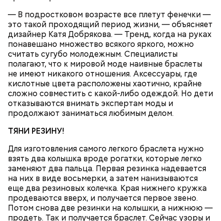
укропа.
— В подростковом возрасте все плетут фенечки —
это такой проходящий период жизни, — объясняет
дизайнер Катя Добрякова. — Тренд, когда на руках
понавешано множество всякого яркого, можно
считать сугубо молодежным. Специалисты
полагают, что к мировой моде наивные браслеты
не имеют никакого отношения. Аксессуары, где
Борщ с фасолью
кислотные цвета расположены хаотично, крайне
сложно совместить с какой-либо одеждой. Но дети
отказываются внимать экспертам моды и
продолжают заниматься любимым делом.
ТЯНИ РЕЗИНУ!
Для изготовления самого легкого браслета нужно
взять два колышка вроде рогатки, которые легко
заменяют два пальца. Первая резинка надевается
Крупу перловую перебрать, промыть в теплой
Также «Вечерняя Москва» узнала,
что можно и
на них в виде восьмерки, а затем нанизываются
воде и сварить в небольшом количестве воды. В
нельзя делать в этот особенный день
.
еще два резиновых колечка. Края нижнего кружка
другой кастрюле в кипящую воду опустить
продеваются вверх, и получается первое звено.
очищенный, промытый и нарезанный дольками
Иней на Николу — к урожаю. На день Николая
Потом снова две резинки на колышки, а нижнюю —
картофель, дать повариться 15-20 минут. Затем
зима ходит с гвоздем.
продеть. Так и получается браслет. Сейчас узоры и
опустить нарезанные мелкими кубиками и