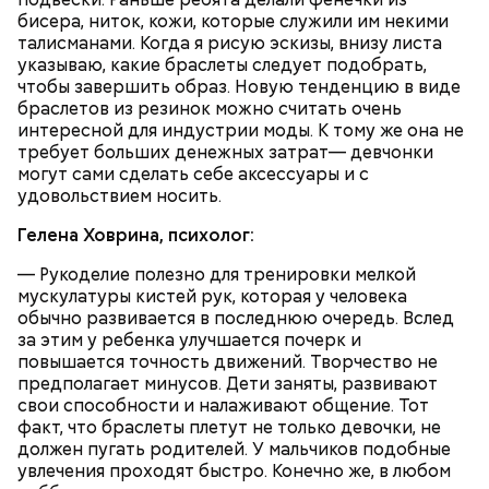
сельдерея, кусочками свежих помидоров и
бисера, ниток, кожи, которые служили им некими
ломтиками яблок.
талисманами. Когда я рисую эскизы, внизу листа
указываю, какие браслеты следует подобрать,
чтобы завершить образ. Новую тенденцию в виде
браслетов из резинок можно считать очень
интересной для индустрии моды. К тому же она не
требует больших денежных затрат— девчонки
могут сами сделать себе аксессуары и с
удовольствием носить.
2-3 картофелины,
Гелена Ховрина, психолог:
1 некрупное яблоко,
— Рукоделие полезно для тренировки мелкой
1 некрупный помидор,
А еще, удержав меч палача, святой Николай спас от
мускулатуры кистей рук, которая у человека
2 корня сельдерея,
смерти трех мужей, невинно осужденных
обычно развивается в последнюю очередь. Вслед
салатная заправка.
корыстолюбивым градоначальником.
за этим у ребенка улучшается почерк и
повышается точность движений. Творчество не
предполагает минусов. Дети заняты, развивают
свои способности и налаживают общение. Тот
факт, что браслеты плетут не только девочки, не
должен пугать родителей. У мальчиков подобные
увлечения проходят быстро. Конечно же, в любом