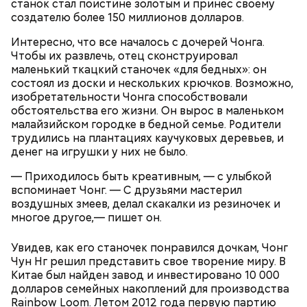
станок стал поистине золотым и принес своему
создателю более 150 миллионов долларов.
Интересно, что все началось с дочерей Чонга.
Чтобы их развлечь, отец сконструировал
маленький ткацкий станочек «для бедных»: он
состоял из доски и нескольких крючков. Возможно,
изобретательности Чонга способствовали
обстоятельства его жизни. Он вырос в маленьком
малайзийском городке в бедной семье. Родители
Суп картофельный с перловой крупой
трудились на плантациях каучуковых деревьев, и
денег на игрушки у них не было.
— Приходилось быть креативным, — с улыбкой
вспоминает Чонг. — С друзьями мастерил
На Николу никому нельзя было грустить —
воздушных змеев, делал скакалки из резиночек и
считалось, что это принесет суровые морозы.
многое другое,— пишет он.
Впрочем, в этот день погода и без того обычно
Морковь, петрушку, репу и репчатый лук очистить,
бывала студеной.
промыть, нарезать тонкими квадратиками,
Увидев, как его станочек понравился дочкам, Чонг
сложить в сотейник, добавить растительное масло
Чун Нг решил представить свое творение миру. В
и спассеровать до готовности. Капусту промыть и
Китае был найден завод и инвестировано 10 000
нарезать крупными шашками. Картофель очистить
долларов семейных накоплений для производства
и нарезать кубиками. В кипящую воду опустить
Rainbow Loom. Летом 2012 года первую партию