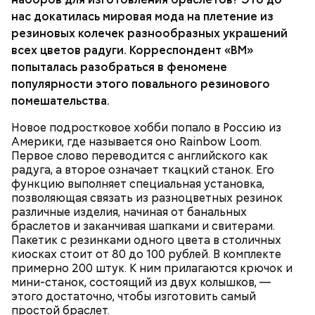
нас докатилась мировая мода на плетение из
резиновых колечек разнообразных украшений
Фасоль перебрать, вымыть, замочить на 10-12 часов,
сварить до готовности в той воде, в которой она
всех цветов радуги. Корреспондент «ВМ»
вымачивалась, доведя ее до 2 литров свободного
попыталась разобраться в феномене
от фасоли объема. Слить фасолевый отвар и
популярности этого повального резинового
варить в нем борщ. В кипящий отвар добавить
помешательства.
семя укропа, нашинкованную свеклу, морковь,
коренья, соль и варить до слабой остаточной
Новое подростковое хобби попало в Россию из
свекольной окраски овощного отвара. Затем
250-300 г фасоли;
Америки, где называется оно Rainbow Loom.
добавить нашинкованную соломкой капусту и,
1 свекла среднего размера;
Первое слово переводится с английского как
когда борщ закипит, ввести лук, спассерованный
300 г белокочанной капусты;
радуга, а второе означает ткацкий станок. Его
на растительном масле с томатом-пюре или
1 болгарский перец;
функцию выполняет специальная установка,
свежими помидорами. За 2-3 минуты до окончания
1-2 моркови;
позволяющая связать из разноцветных резинок
варки заправить борщ растертым чесноком,
1 корешок петрушки;
различные изделия, начиная от банальных
болгарским перцем, зеленью укропа или петрушки.
1-2 луковицы;
браслетов и заканчивая шапками и свитерами.
Хмели-сунели добавить по вкусу. Довести до
1 ст. ложка томатной пасты или 2-3 свежих
Пакетик с резинками одного цвета в столичных
кипения.
помидора;
киосках стоит от 80 до 100 рублей. В комплекте
3-4 ст. ложки растительного масла;
примерно 200 штук. К ним прилагаются крючок и
1 ст. ложка сахара;
мини-станок, состоящий из двух колышков, —
2 л воды;
этого достаточно, чтобы изготовить самый
семя укропа, хмели-сунели, зелень петрушки,
простой браслет.