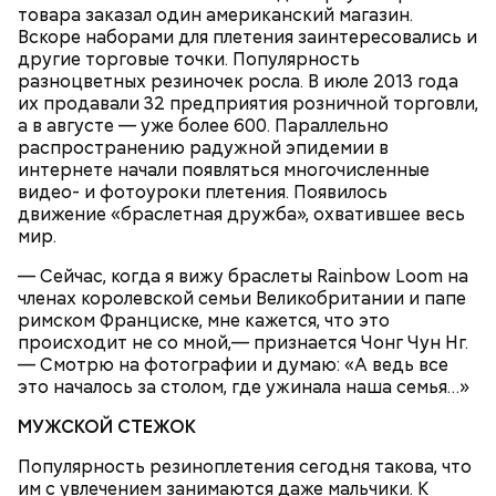
капусту, дать вскипеть, затем опустить картофель
товара заказал один американский магазин.
и спассерованные овощи и при медленном
Вскоре наборами для плетения заинтересовались и
кипении варить 15-20 минут. В конце варки в суп
другие торговые точки. Популярность
положить красные помидоры, нарезанные
разноцветных резиночек росла. В июле 2013 года
дольками, соль, перец горошком и лавровый лист,
их продавали 32 предприятия розничной торговли,
дать закипеть и кастрюлю сдвинуть на край
1 морковь;
а в августе — уже более 600. Параллельно
плиты. Разлить по тарелкам и посыпать
1 петрушка;
распространению радужной эпидемии в
19 декабря с утра люди шли в церковь, служили
мелкорубленой зеленью укропа и петрушки.
1/4 репы;
интернете начали появляться многочисленные
молебны святому Николаю, а после этого сообща
2 головки лука;
видео- и фотоуроки плетения. Появилось
накрывали большие столы и начинали веселиться.
6-8 картофелин;
движение «браслетная дружба», охватившее весь
«Для кума Никольщина бражку варит, для кумы –
1/2 кочана капусты;
мир.
пироги печет»; «На Никольщину зови друга, зови и
2 помидора;
ворога — оба будут друзья».
— Сейчас, когда я вижу браслеты Rainbow Loom на
4 ст. ложки растительного масла;
членах королевской семьи Великобритании и папе
соль, зелень укропа и петрушки, лавровый лист
римском Франциске, мне кажется, что это
по вкусу.
происходит не со мной,— признается Чонг Чун Нг.
— Смотрю на фотографии и думаю: «А ведь все
это началось за столом, где ужинала наша семья…»
МУЖСКОЙ СТЕЖОК
Популярность резиноплетения сегодня такова, что
им с увлечением занимаются даже мальчики. К