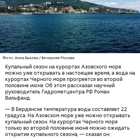
Синоптик отметил, что в Сочи, Феодосии, Алуште,
Ялте вода пока прогрелась лишь до 17 градусов
тепла, в Туапсе — до 18 градусов, а в Евпатории —
до 19 градусов.
ЧЕРНОЕ МОРЕ
ПОГОДА
КУПАЛЬНЫЙ СЕЗОН
Фото: Анна Быкова / Вечерняя Москва
Купальный сезон на курортах Азовского моря
можно уже открывать в настоящее время, а вода на
курортах Черного моря прогреется во второй
половине июня. Об этом рассказал научный
руководитель Гидрометцентра РФ Роман
Вильфанд.
— В Бердянске температура воды составляет 22
градуса. На Азовском море уже можно открывать
купальный сезон. На курортах Черного моря
только во второй половине июня можно ожидать
открытия купального сезона, — сказал он.