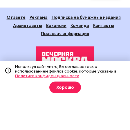
О газете
Реклама
Подписка на бумажные издания
Архив газеты
Вакансии
Команда
Контакты
Правовая информация
Используя сайт vm.ru, Вы соглашаетесь с
использованием файлов cookie, которые указаны в
Политике конфиденциальности
Издание создано при финансовой поддержке Департамента
средств массовой информации и рекламы города Москвы.
Хорошо
На сайте применяются рекомендательные технологии
(информационные технологии предоставления информации
на основе сбора, систематизации и анализа сведений,
относящихся к предпочтениям пользователей сети
«Интернет», находящихся на территории Российской
Федерации).
Сетевое издание "Вечерняя Москва" (18+) зарегистрировано
в Федеральной службе по надзору в сфере связи,