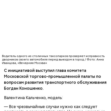
Святитель Николай дожил до глубокой старости и
скончался в середине IV века. По церковному
преданию, мощи святого сохранились нетленными
и источали чудесное миро, от которого исцелилось
множество людей. В 1087 году мощи Николая
Угодника были перенесены в итальянский город
Бар (Бари), где находятся и поныне.
Кабачки в овощном соусе
Водитель одного из столичных таксопарков проверяет исправность
дворников своего автомобиля перед выездом в город / Фото: Анна
Иванцова, «Вечерняя Москва»
С инициативой выступил глава комитета
Московской торгово-промышленной палаты по
вопросам развития транспортного обслуживания
Богдан Коношенко.
Валентина Кальченко,
модель:
Очищенный сырой салатный сельдерей
За свою земную жизнь он совершил множество
— Все чрезвычайные случаи нужно как следует
нашинковать соломкой. Яблоки очистить от
добрых дел во славу Божию.