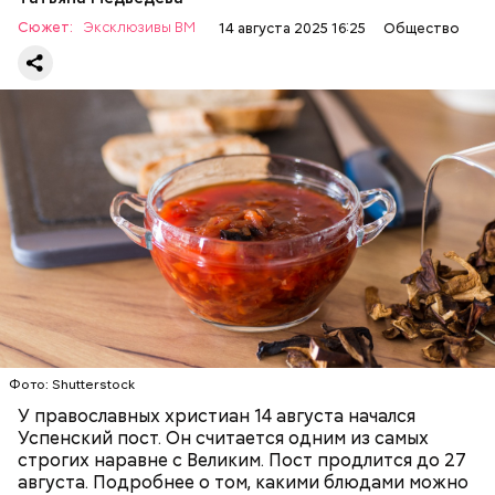
Сюжет:
Эксклюзивы ВМ
14 августа 2025 16:25
Общество
Баклажаны с овощами
ПРАВОСЛАВИЕ
ЕДА
РЕЦЕПТЫ
Читайте также:
Синоптик предупредил о переносе
купального сезона в Москве и Подмосковье
Фото: Shutterstock
У православных христиан 14 августа начался
Успенский пост. Он считается одним из самых
строгих наравне с Великим. Пост продлится до 27
августа. Подробнее о том, какими блюдами можно