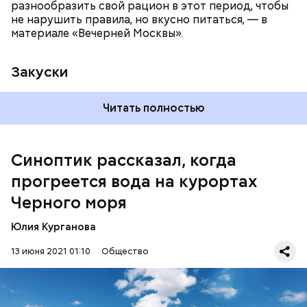
разнообразить свой рацион в этот период, чтобы
не нарушить правила, но вкусно питаться, — в
материале «Вечерней Москвы».
Закуски
Читать полностью
По словам Вильфанда, с середины следующей
недели Черное море начнет активнее
прогреваться, потому что на юг России придет
Синоптик рассказал, когда
потепление. Температура воздуха будет там выше
прогреется вода на курортах
нормы уже к середине следующей недели — плюс
24-28 градусов, передает
ТАСС
.
Черного моря
Юлия Курганова
13 июня 2021 01:10
Общество