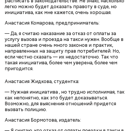
расписать в законодательстве. Не знаю, насколько
кожицы и семян, нарезать ломтиками. Так же
легко можно будет доказать правоту в суде, но
нарезать вареный картофель. Продукты
инициатива, как мне кажется, очень хорошая.
перемешать, полить салатной заправкой, выложить
в салатник горкой и украсить веточками
Анастасия Комарова,
предприниматель:
сельдерея, кусочками свежих помидоров и
ломтиками яблок.
— Да, я считаю наказание за отказ от оплаты за
услугу вызова и проезда на такси нужен. Вообще в
нашей стране очень много законов и практик,
направленных на защиту прав потребителей. Но,
если честно сказать — их недостаточно. Так что
такая инициатива, более чем уверена, более чем
пригодится.
Анастасия Жидкова,
студентка:
2-3 картофелины,
1 некрупное яблоко,
— Нужная инициатива , но трудно исполнимая, так
1 некрупный помидор,
как непонятно, как это будет доказываться.
А еще, удержав меч палача, святой Николай спас от
2 корня сельдерея,
Возможно, для выяснения отношений придется
смерти трех мужей, невинно осужденных
салатная заправка.
вызвать полицию.
корыстолюбивым градоначальником.
Анастасия Бормотова,
издатель:
— Я считаю, что отказ от оплаты поездки в такси в