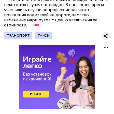
некоторых случаях оправдан. В последнее время
участились случаи непрофессионального
поведения водителей на дороге, хамство,
изменение маршрутов с целью увеличения ее
стоимости.
ТРАНСПОРТ
ТАКСИ
Как гласит предание, совершая паломничество в
Понадобятся:
Иерусалим, Николай Чудотворец по просьбе
отчаявшихся путников молитвой успокоил
разбушевавшееся море.
Как рассказывает Житие, преподобный родился в
городке Патаре. С детства Николай проникся
христианской религией и рано принял решение
посвятить свою жизнь Богу. Целыми днями отрок
проводил в храме, а по вечерам молился и читал