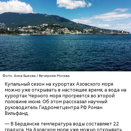
Синоптик отметил, что в Сочи, Феодосии, Алуште,
Ялте вода пока прогрелась лишь до 17 градусов
тепла, в Туапсе — до 18 градусов, а в Евпатории —
до 19 градусов.
ЧЕРНОЕ МОРЕ
ПОГОДА
КУПАЛЬНЫЙ СЕЗОН
Фото: Анна Быкова / Вечерняя Москва
Купальный сезон на курортах Азовского моря
можно уже открывать в настоящее время, а вода на
курортах Черного моря прогреется во второй
половине июня. Об этом рассказал научный
руководитель Гидрометцентра РФ Роман
Вильфанд.
— В Бердянске температура воды составляет 22
градуса. На Азовском море уже можно открывать