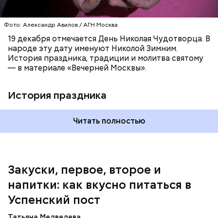
оставшемся масле, добавить к ним нашинкованные
листья шпината, салата, зеленый лук, зелень
Фото: Александр Авилов / АГН Москва
петрушки, помидоры, нарезанные небольшими
дольками, и все тушить 10-15 минут. Полученный
19 декабря отмечается День Николая Чудотворца. В
соус заправить солью, сахаром, раствором
народе эту дату именуют Николой Зимним.
лимонной кислоты или уксусом, залить им
История праздника, традиции и молитва святому
обжаренные баклажаны и тушить в жарочном
— в материале «Вечерней Москвы».
шкафу 10-15 минут. Подать баклажаны в холодном
виде.
1 кг баклажанов;
История праздника
600 г помидоров;
300 г моркови;
200 г шпината;
Читать полностью
100 г салата лиственного;
200 г репчатого лука;
100 г муки;
100 г растительного масла;
зелень петрушки и укропа.
Закуски, первое, второе и
напитки: как вкусно питаться в
Успенский пост
Татьяна Медведева