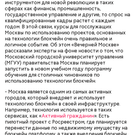
инструментом для новой революции в таких
сферах как финансы, промышленность,
государственное управление и другие, то спрос на
квалифицированные кадры растет с каждым
годом. В этой связи, курсы для госслужащих
Москвы по использованию проектов, основанных
на технологии блокчейн очень правильное и
логичное событие. Об этом «Вечерней Москве»
Грибной суп с фасолью
рассказали эксперты на фоне новости о том, что
Молитва Николаю чудотворцу
Московский городской университет управления
(МГУУ) правительства Москвы планирует
запустить в новом учебном году программу
обучения для столичных чиновников по
использованию технологии блокчейн.
- Москва является одним из самых активных
городов, который внедряет и использует
технологию блокчейн в своей инфраструктуре.
Например, технология используется в таких
сервисах, как «
Активный гражданин
». Есть
пилотный проект с Росреестром, где планируется
перенести данные по недвижимому имуществу на
блокчейн платформу, а также внедрения блокчейн