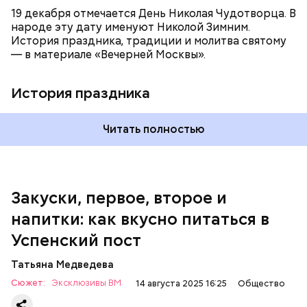
дольками, и все тушить 10-15 минут. Полученный
19 декабря отмечается День Николая Чудотворца. В
соус заправить солью, сахаром, раствором
народе эту дату именуют Николой Зимним.
лимонной кислоты или уксусом, залить им
История праздника, традиции и молитва святому
обжаренные баклажаны и тушить в жарочном
— в материале «Вечерней Москвы».
шкафу 10-15 минут. Подать баклажаны в холодном
виде.
1 кг баклажанов;
История праздника
600 г помидоров;
300 г моркови;
200 г шпината;
Читать полностью
100 г салата лиственного;
200 г репчатого лука;
100 г муки;
100 г растительного масла;
зелень петрушки и укропа.
Закуски, первое, второе и
напитки: как вкусно питаться в
Успенский пост
Татьяна Медведева
Сюжет:
Эксклюзивы ВМ
14 августа 2025 16:25
Общество