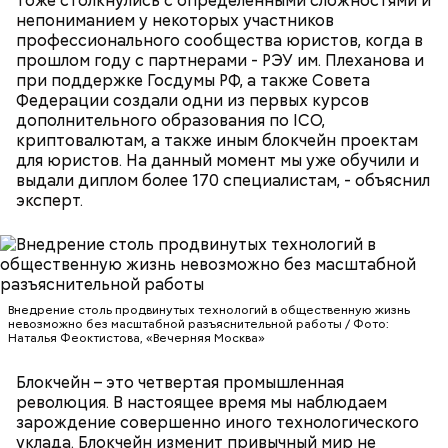
тоже столкнулись с определенными сложностями и
дочерей.
минут. Листья шпината или салата можно заменить
непониманием у некоторых участников
ботвой свеклы. Полученный соус заправить солью,
профессионального сообщества юристов, когда в
уксусом, сахаром. Подать кабачки в холодном
прошлом году с партнерами - РЭУ им. Плеханова и
виде, посыпать их рубленым укропом.
при поддержке Госдумы РФ, а также Совета
Федерации создали одни из первых курсов
На Руси святителя Николая издавна считали
дополнительного образования по ICO,
500 г помидоров;
покровителем моряков, купцов и детей. Ему
криптовалютам, а также иным блокчейн проектам
150 г шпината;
молились и земледельцы — о хорошей погоде, о
для юристов. На данный момент мы уже обучили и
50 г лиственного салата;
добром урожае. Была поговорка: «Кто Николая
выдали диплом более 170 специалистам, - объяснил
зелень петрушки, укропа;
любит, кто Николаю служит, тому святой Николай
эксперт.
1/2 стакана растительного масла;
во всякий час помогает».
100 г муки;
уксус по вкусу;
30 г сахара.
Внедрение столь продвинутых технологий в общественную жизнь
невозможно без масштабной разъяснительной работы / Фото:
Наталья Феоктистова, «Вечерняя Москва»
Блокчейн – это четвертая промышленная
революция. В настоящее время мы наблюдаем
Святитель Николай дожил до глубокой старости и
зарождение совершенно иного технологического
скончался в середине IV века. По церковному
уклада. Блокчейн изменит привычный мир не