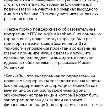
в салатник горкой и украсить веточками
стоит отметить использование блокчейна для
сельдерея, кусочками свежих помидоров и
подачи заявок на участие в Ярмарках выходного
ломтиками яблок.
дня. А это больше 20 тысяч участников из разных
регионов страны.
- Также горячо поддерживаю образовательные
программы МГГУ по Agile и Kanban. С их помощью
городские служащие смогут гораздо быстрее
притворять в жизнь свои благие идеи. Эти
технологии управления проектами основаны на
главном принципе: лучше сделать и улучшить
2-3 картофелины,
сделанное, чем медлить и выжидать в поисках
1 некрупное яблоко,
идеальных обстоятельств, - рассказал Михаил
1 некрупный помидор,
А еще, удержав меч палача, святой Николай спас от
Успенский.
2 корня сельдерея,
смерти трех мужей, невинно осужденных
салатная заправка.
*Блокчейн - это выстроенная по определенным
корыстолюбивым градоначальником.
правилам непрерывная последовательная цепочка
блоков, содержащих информацию. Блокчейн как
вечный цифровой распределенный журнал
экономических транзакций, который может быть
запрограммирован для записи не только
финансовых операций, но и практически всего, что