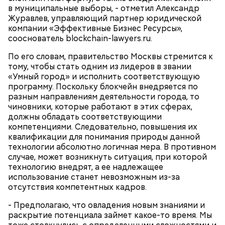
в муниципальные выборы, - отметил
Александр
Журавлев
, управляющий партнер юридической
Множество людей совершают паломнические
компании «Эффективные Бизнес Ресурсы»,
поездки, чтобы поклониться мощам Святителя
сооснователь blockchain-lawyers.ru.
Николая, которые находятся в Италии. 19 декабря
отмечается Никола Зимний, а 22 мая Никола вешний
По его словам, правительство Москвы стремится к
Первые блюда
или летний. Этот день установлен в память об
тому, чтобы стать одним из лидеров в звании
обретении его мощей.
Томаты «Без заморочек», аджика
«Умный город» и исполнить соответствующую
и лечо: топ-8 проверенных
программу. Поскольку блокчейн внедряется по
рецептов закруток на зиму
разным направлениям деятельности города, то
чиновники, которые работают в этих сферах,
должны обладать соответствующими
компетенциями. Следовательно, повышения их
Святой Николай Чудотворец считается
квалификации для понимания природы данной
покровителем путешествующих, а также
технологии абсолютно логичная мера. В противном
оберегает детей и подростков. Многие мамы
Кабачки очистить от кожицы. Нарезать
случае, может возникнуть ситуация, при которой
провожают своих чад на прогулку, прося святого
кружочками или дольками, предварительно удалив
технологию внедрят, а ее надлежащее
Николая присмотреть за ними, сберечь от разных
сердцевину. Нарезанные кабачки обвалять в муке и
использование станет невозможным из-за
уличных происшествий. Кроме того, святому
обжарить в масле (половина нормы). Зеленый лук
отсутствия компетентных кадров.
Николаю молятся о вразумлении своих детей,
нашинковать, слегка спас-серовать в оставшемся
попавших в плохую компанию, и хуже того —
масле и добавить к нему нашинкованные листья
- Предполагаю, что овладения новым знаниями и
пристрастившихся к наркотикам. Молятся
шпината, салата, зелень петрушки, помидоры,
раскрытие потенциала займет какое-то время. Мы
святителю Николаю о благополучном замужестве
нарезанные небольшими дольками, и все тушить 10