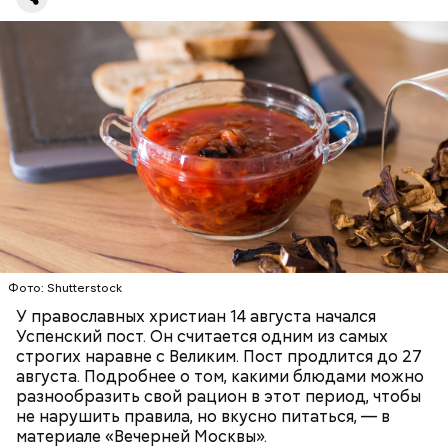
Баклажаны с овощами
ПРАВОСЛАВИЕ
ЕДА
РЕЦЕПТЫ
Читайте также:
Синоптик предупредил о переносе
купального сезона в Москве и Подмосковье
Фото: Shutterstock
У православных христиан 14 августа начался
Успенский пост. Он считается одним из самых
строгих наравне с Великим. Пост продлится до 27
августа. Подробнее о том, какими блюдами можно
разнообразить свой рацион в этот период, чтобы
не нарушить правила, но вкусно питаться, — в
материале «Вечерней Москвы».