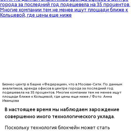
подаче на стол заправить суп растительным
Отца и Сына и Святаго Духа, и твое милостивное
маслом, посыпать зеленью укропа и петрушки и
предстательство, ныне и присно и во веки веков.
черным молотым перцем.
Аминь.
300-400 г шампиньонов или других свежих
грибов;
О, всесвятый Николае, угодниче преизрядный
3 ст. ложки фасоли;
Господень, теплый наш заступниче, и везде в
по 1 моркови и репчатой луковице;
скорбех скорый помощниче!
3 ст. ложки растительного масла;
Бизнес-центр в башне «Федерация», что в Москве-Сити. По данным
зелень, черный молотый перец и соль по вкусу.
аналитиков, аренда офисов в центре города за последний год
подешевела на 35 процентов. Многие компании тем не менее ищут
площади ближе к Кольцевой, где цены еще ниже / Фото: Анна
Иванцова
В настоящее время мы наблюдаем зарождение
совершенно иного технологического уклада.
Поскольку технология блокчейн может стать