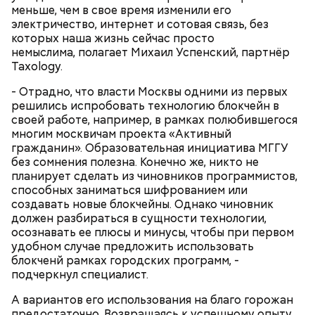
преданию, мощи святого сохранились нетленными
меньше, чем в свое время изменили его
и источали чудесное миро, от которого исцелилось
электричество, интернет и сотовая связь, без
множество людей. В 1087 году мощи Николая
которых наша жизнь сейчас просто
Угодника были перенесены в итальянский город
немыслима, полагает Михаил Успенский, партнёр
Бар (Бари), где находятся и поныне.
Кабачки в овощном соусе
Taxology.
- Отрадно, что власти Москвы одними из первых
решились испробовать технологию блокчейн в
своей работе, например, в рамках полюбившегося
многим москвичам проекта «Активный
гражданин». Образовательная инициатива МГГУ
без сомнения полезна. Конечно же, никто не
планирует сделать из чиновников программистов,
способных заниматься шифрованием или
создавать новые блокчейны. Однако чиновник
должен разбираться в сущности технологии,
осознавать ее плюсы и минусы, чтобы при первом
удобном случае предложить использовать
Очищенный сырой салатный сельдерей
За свою земную жизнь он совершил множество
блокченй рамках городских программ, -
нашинковать соломкой. Яблоки очистить от
добрых дел во славу Божию.
подчеркнул специалист.
кожицы и семян, нарезать ломтиками. Так же
нарезать вареный картофель. Продукты
А вариантов его использования на благо горожан
перемешать, полить салатной заправкой, выложить
предостаточно. Возвращаясь к успешному опыту,