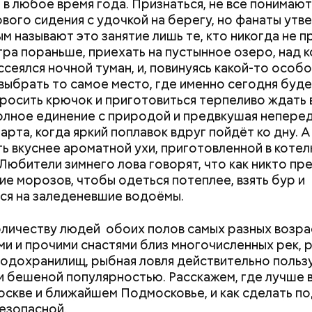
 в любое время года. Признаться, не все понимаю
вого сидения с удочкой на берегу, но фанаты утв
ым называют это занятие лишь те, кто никогда не 
утра пораньше, приехать на пустынное озеро, над 
ссеялся ночной туман, и, повинуясь какой-то особ
 выбрать то самое место, где именно сегодня буде
росить крючок и приготовиться терпеливо ждать 
лное единение с природой и предвкушая непере
арта, когда яркий поплавок вдруг пойдёт ко дну. А
ь вкуснее ароматной ухи, приготовленной в котел
 Любители зимнего лова говорят, что как никто п
ие морозов, чтобы одеться потеплее, взять бур и
ся на заледеневшие водоёмы.
оличеству людей обоих полов самых разных возра
ми и прочими снастями близ многочисленных рек, 
водохранилищ, рыбная ловля действительно польз
и бешеной популярностью. Расскажем, где лучше 
оскве и ближайшем Подмосковье, и как сделать п
езопасной.