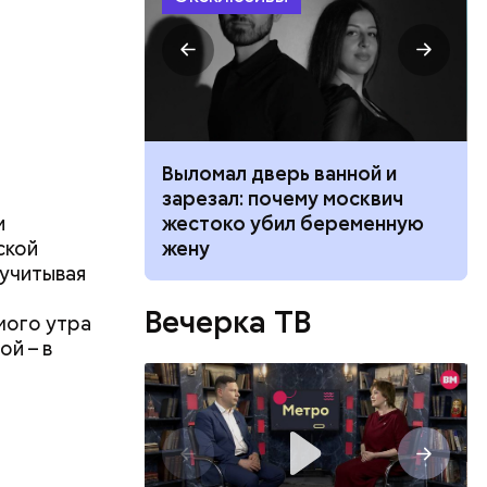
ником
Выломал дверь ванной и
 маникюра в
зарезал: почему москвич
и
026
жестоко убил беременную
ской
жену
 учитывая
Вечерка ТВ
мого утра
ой – в