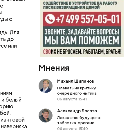
ее
ы
уды с
м
дь. Для
ть до
усе или
Мнения
Михаил Щипанов
Плевать на критику
ениям
очередного нытика
п и белый
06 августа 15:41
торию
Александр Лосото
бой.
Лекарство будущего:
ллиантовой
таблетка-оригами
т наверняка
06 августа 15:40