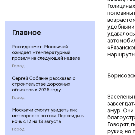
Голициных
половины 
возрастом
удобными 
Главное
удавалось
автомобил
«Рязанско
Росгидромет: Москвичей
ожидает «температурный
маршрутно
провал» на следующей неделе
Город
Борисовс
Сергей Собянин рассказал о
строительстве дорожных
объектов в 2026 году
Заселены 
Город
завсегдата
амур. Они
Москвичи смогут увидеть пик
метеорного потока Персеиды в
благоустр
ночь с 12 на 13 августа
Говорят, 
Город
руки», но 