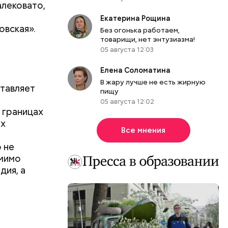
алековато,
Екатерина Рощина
овская».
Без огонька работаем,
товарищи, нет энтузиазма!
05 августа 12:03
Елена Соломатина
В жару лучше не есть жирную
ставляет
пищу
05 августа 12:02
 границах
их
Все мнения
о не
омимо
дия, а