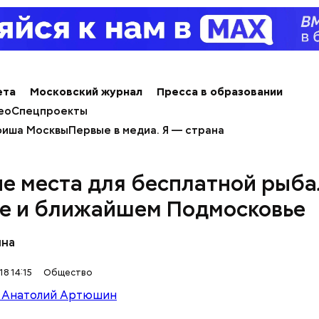
ета
Московский журнал
Пресса в образовании
ео
Спецпроекты
иша Москвы
Первые в медиа. Я — страна
е места для бесплатной рыба
е и ближайшем Подмосковье
ина
8 14:15
Общество