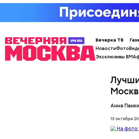
Вечерка ТВ
Газ
Новости
Фото
Вид
Эксклюзивы ВМ
Аф
Лучши
Москв
Анна Панк
15 октября 201