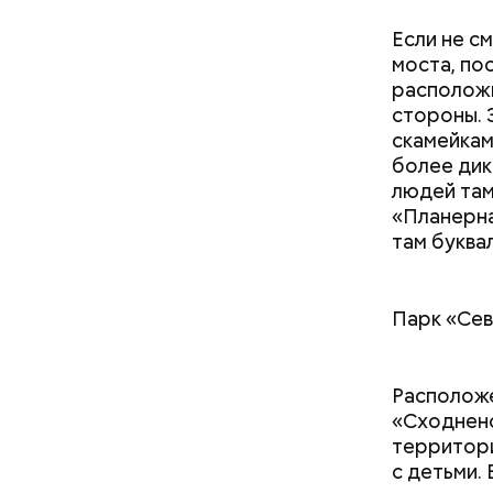
Если не с
моста, по
расположи
стороны. 
скамейкам
более дик
людей там
«Планерна
там буква
Парк «Се
Расположе
«Сходненс
территори
с детьми.