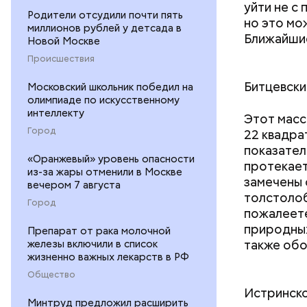
уйти не с
Родители отсудили почти пять
но это мо
миллионов рублей у детсада в
Ближайшие
Новой Москве
Происшествия
Битцевски
Московский школьник победил на
олимпиаде по искусственному
интеллекту
Этот масс
Город
22 квадра
показател
«Оранжевый» уровень опасности
протекает 
из-за жары отменили в Москве
замечены о
вечером 7 августа
толстолоб
Город
пожалеете
природных
Препарат от рака молочной
также обо
железы включили в список
жизненно важных лекарств в РФ
Общество
Истринск
Минтруд предложил расширить