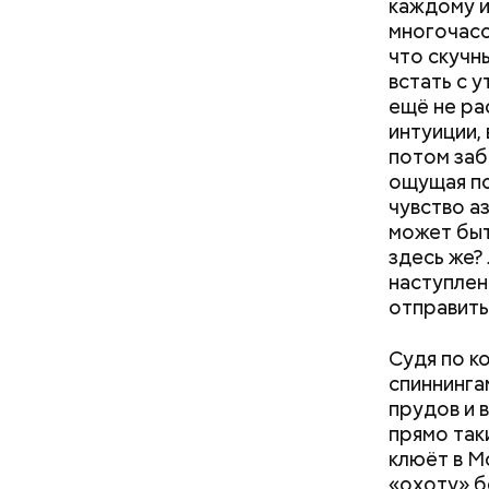
каждому и
многочасо
что скучн
встать с 
ещё не ра
интуиции,
потом заб
ощущая по
чувство аз
может быт
здесь же?
наступлен
отправить
Судя по к
спиннинга
прудов и 
прямо так
клюёт в М
«охоту» б