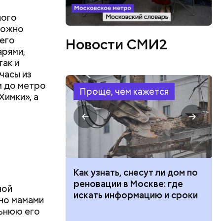
ного
можно
 его
Новости СМИ2
арями,
так и
часы из
м до метро
Проще, чем кажется
Химки», а
 100 тысяч
Как узнать, снесут ли дом по
дарства при
реновации в Москве: где
ной
ии: кто может
искать информацию и сроки
но мамами
 какие нужны
льнюю его