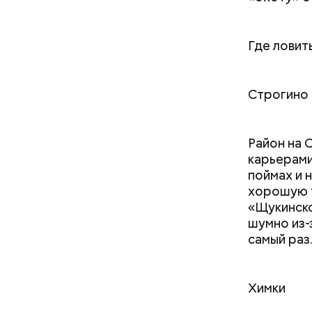
Где ловит
Строгино
Район на 
карьерами
поймах и 
хорошую 
«Щукинско
шумно из-
самый раз
Химки