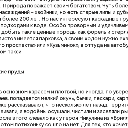
. Природа поражает своим богатством. Чуть бол
насаждений – хвойники, но есть старые липы и дуб
 более 200 лет. Но нас интересуют каскадные пр
подходами к воде. Особо проворным и удачливы
 добыть такие ценные породы как форель и стерля
истов имеется парковка, а своим ходом нужно еха
го проспекта» или «Кузьминок», а оттуда на автоб
м такси.
кие пруды
в основном карасём и плотвой, но иногда, по увер
ев, попадается мелкий окунь, бычки, пескари, кар
 же рассказывают, что несколько лет назад терри
аивали, а водоёмы осушали, чистили и заселяли ры
после этого клевало как у героя Никулина из «Бри
потом потихоньку сошло на нет. Для тех, кто хоче