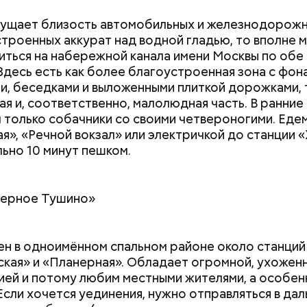
мущает близость автомобильных и железнодорож
строенных аккурат над водной гладью, то вполне 
ться на набережной канала имени Москвы по обе
Здесь есть как более благоустроенная зона с фон
и, беседками и выложенными плиткой дорожками, 
ая и, соответственно, малолюдная часть. В ранние 
 только собачники со своими четвероногими. Еде
я», «Речной вокзал» или электричкой до станции «
льно 10 минут пешком.
верное Тушино»
Как поменять батареи дома и
Как получить до
н в одноимённом спальном районе около станций
не получить штраф
рублей от госу
кая» и «Планерная». Обладает огромной, ухожен
трудной ситуац
ей и потому любим местными жителями, а особен
претендовать и
 Если хочется уединения, нужно отправляться в да
документы