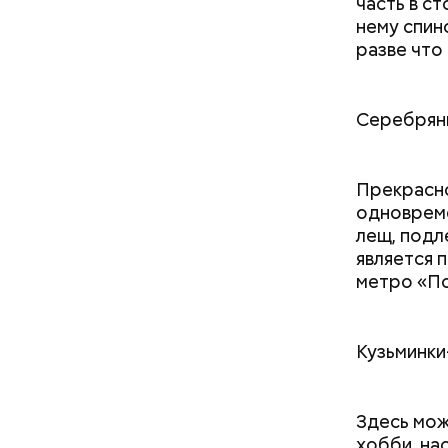
часть в с
нему спин
разве что
Серебрян
Прекрасно
одновреме
лещ, подле
является 
метро «По
Кузьминк
Здесь мож
хобби, на