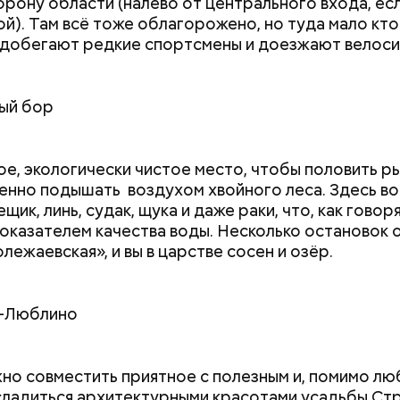
торону области (налево от центрального входа, есл
ой). Там всё тоже облагорожено, но туда мало кто
 добегают редкие спортсмены и доезжают велоси
ый бор
е, экологически чистое место, чтобы половить р
нно подышать воздухом хвойного леса. Здесь во
щик, линь, судак, щука и даже раки, что, как говоря
показателем качества воды. Несколько остановок 
лежаевская», и вы в царстве сосен и озёр.
и-Люблино
но совместить приятное с полезным и, помимо л
сладиться архитектурными красотами усадьбы Ст