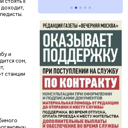
и стоять к
 доходит,
педисты.
ыбу и
дится сом,
т,
от станции
юбимого
рогановых-