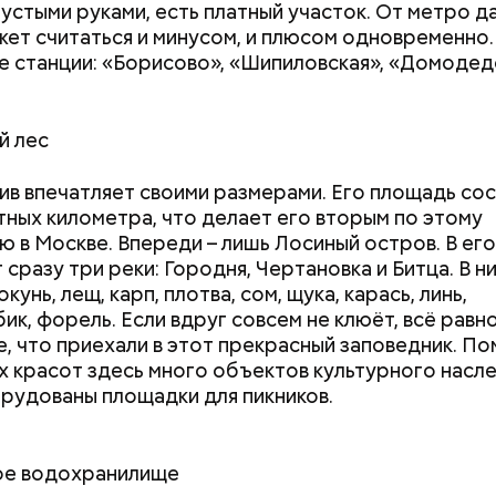
 пустыми руками, есть платный участок. От метро д
жет считаться и минусом, и плюсом одновременно.
 станции: «Борисово», «Шипиловская», «Домодед
й лес
ив впечатляет своими размерами. Его площадь со
тных километра, что делает его вторым по этому
ю в Москве. Впереди – лишь Лосиный остров. В его
сразу три реки: Городня, Чертановка и Битца. В н
кунь, лещ, карп, плотва, сом, щука, карась, линь,
ик, форель. Если вдруг совсем не клюёт, всё равн
, что приехали в этот прекрасный заповедник. П
 красот здесь много объектов культурного насле
рудованы площадки для пикников.
ое водохранилище