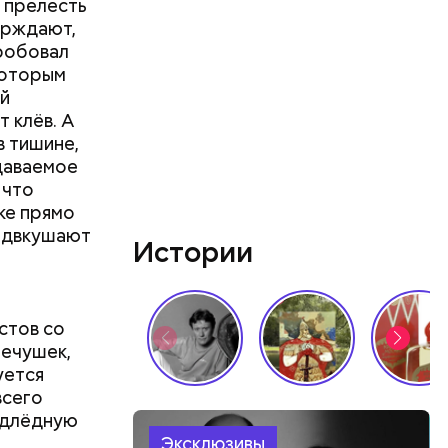
т прелесть
ерждают,
пробовал
которым
ой
т клёв. А
в тишине,
даваемое
 что
ке прямо
редвкушают
Истории
стов со
речушек,
уется
всего
одлёдную
Эксклюзивы