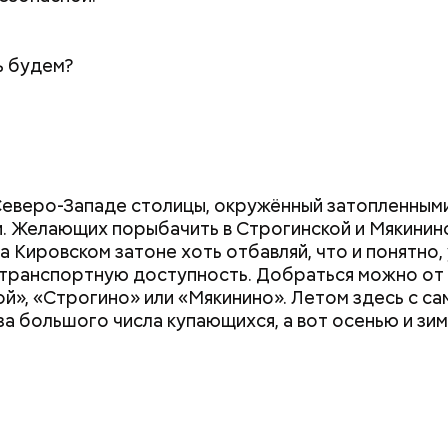
ь будем?
Дебошир и «гроза»
Маникюр кокош
силовиков: кто такой Роберт
украшу: тренды
Северо-Западе столицы, окружённый затопленным
Гилман, которого просят
Москве летом 2
. Желающих порыбачить в Строгинской и Мякинин
освободить США
на Кировском затоне хоть отбавляй, что и понятно,
транспортную доступность. Добраться можно от
й», «Строгино» или «Мякинино». Летом здесь с са
за большого числа купающихся, а вот осенью и зим
.