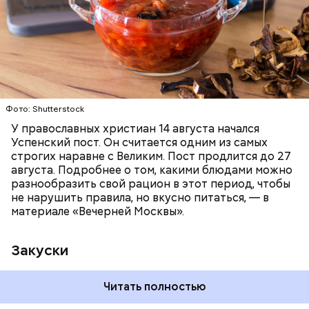
ПРАВОСЛАВИЕ
ЕДА
РЕЦЕПТЫ
Читайте также:
Синоптик предупредил о переносе
купального сезона в Москве и Подмосковье
Фото: Shutterstock
У православных христиан 14 августа начался
Успенский пост. Он считается одним из самых
строгих наравне с Великим. Пост продлится до 27
августа. Подробнее о том, какими блюдами можно
разнообразить свой рацион в этот период, чтобы
не нарушить правила, но вкусно питаться, — в
материале «Вечерней Москвы».
Закуски
Читать полностью
По словам Вильфанда, с середины следующей