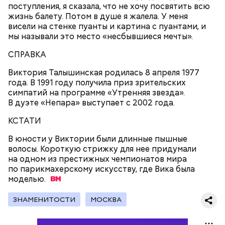
поступления, я сказала, что не хочу посвятить всю
жизнь балету. Потом в душе я жалела. У меня
висели на стенке пуанты и картина с пуантами, и
мы называли это место «несбывшиеся мечты».
2-3 картофелины,
СПРАВКА
1 некрупное яблоко,
1 некрупный помидор,
Виктория Талышинская родилась 8 апреля 1977
А еще, удержав меч палача, святой Николай спас от
2 корня сельдерея,
года. В 1991 году получила приз зрительских
смерти трех мужей, невинно осужденных
салатная заправка.
симпатий на программе «Утренняя звезда».
корыстолюбивым градоначальником.
В дуэте «Непара» выступает с 2002 года.
КСТАТИ
В юности у Виктории были длинные пышные
волосы. Короткую стрижку для нее придумали
на одном из престижных чемпионатов мира
по парикмахерскому искусству, где Вика была
моделью.
ЗНАМЕНИТОСТИ
МОСКВА