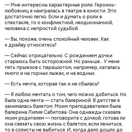
— Мне интересны характерные роли. Героинь-
любовниц я наигралась в театре в юности. Это
достаточно легко. Если и думать о роли в
спектакле, то о конфликтной, неоднозначной,
человека с непростой судьбой.
— Вы, похоже, очень спокойный человек. Как
к драйву относитесь?
— Сейчас отрицательно. С рождением дочки
стараюсь быть осторожной. Но раньше... У меня
Очищенный сырой салатный сельдерей
За свою земную жизнь он совершил множество
пять прыжков с парашютом, например, каталась
нашинковать соломкой. Яблоки очистить от
добрых дел во славу Божию.
много и на горных лыжах, и на водных.
кожицы и семян, нарезать ломтиками. Так же
нарезать вареный картофель. Продукты
— Есть мечта, которая так и не сбылась?
перемешать, полить салатной заправкой, выложить
— Я люблю мечтать о том, чего можно добиться. Но
в салатник горкой и украсить веточками
была одна мечта — стать балериной. В детстве я
сельдерея, кусочками свежих помидоров и
занималась балетом. Моим преподавателем была
ломтиками яблок.
балерина Лилия Сабитова. Она однажды сказала
моим родителям — поговорите с дочкой, готова ли
она связать свою жизнь с балетом, если лениться,
то в солисты не выбиться. И, когда дело дошло до