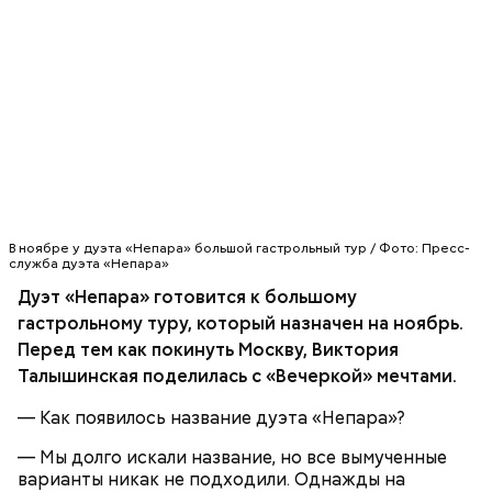
Грибной суп с фасолью
Молитва Николаю чудотворцу
В ноябре у дуэта «Непара» большой гастрольный тур / Фото: Пресс-
служба дуэта «Непара»
Дуэт «Непара» готовится к большому
гастрольному туру, который назначен на ноябрь.
Перед тем как покинуть Москву, Виктория
Талышинская поделилась с «Вечеркой» мечтами.
Множество людей совершают паломнические
— Как появилось название дуэта «Непара»?
поездки, чтобы поклониться мощам Святителя
Николая, которые находятся в Италии. 19 декабря
— Мы долго искали название, но все вымученные
отмечается Никола Зимний, а 22 мая Никола вешний
Первые блюда
варианты никак не подходили. Однажды на
или летний. Этот день установлен в память об