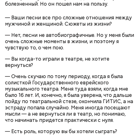
покровителем моряков, купцов и детей. Ему
150 г шпината;
болезненный. Но он пошел нам на пользу.
молились и земледельцы — о хорошей погоде, о
50 г лиственного салата;
добром урожае. Была поговорка: «Кто Николая
зелень петрушки, укропа;
— Ваши песни все про сложные отношения между
любит, кто Николаю служит, тому святой Николай
1/2 стакана растительного масла;
мужчиной и женщиной. Сюжеты из жизни?
во всякий час помогает».
100 г муки;
уксус по вкусу;
— Нет, песни не автобиографичные. Но у меня были
30 г сахара.
очень сложные моменты в жизни, и поэтому я
чувствую то, о чем пою.
— Вы когда-то играли в театре, не хотите
вернуться?
— Очень скучаю по тому периоду, когда я была
солисткой Государственного еврейского
Святитель Николай дожил до глубокой старости и
музыкального театра. Меня туда взяли, когда мне
скончался в середине IV века. По церковному
было 16 лет. И, конечно, я была уверена, что дальше
преданию, мощи святого сохранились нетленными
пойду по театральной стезе, окончила ГИТИС, а на
и источали чудесное миро, от которого исцелилось
эстраду попала случайно. Меня иногда посещают
множество людей. В 1087 году мощи Николая
мысли — а не вернуться ли в театр, но понимаю,
Угодника были перенесены в итальянский город
что начинать придется практически с нуля.
Бар (Бари), где находятся и поныне.
Кабачки в овощном соусе
— Есть роль, которую вы бы хотели сыграть?