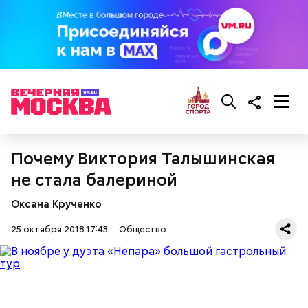
300-400 г шампиньонов или других свежих
грибов;
О, всесвятый Николае, угодниче преизрядный
3 ст. ложки фасоли;
Господень, теплый наш заступниче, и везде в
по 1 моркови и репчатой луковице;
скорбех скорый помощниче!
3 ст. ложки растительного масла;
зелень, черный молотый перец и соль по вкусу.
Почему Виктория Талышинская
не стала балериной
Оксана Крученко
25 октября 2018 17:43
Общество