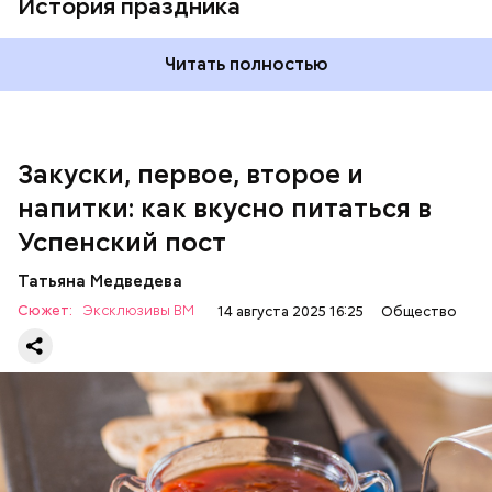
История праздника
600 г помидоров;
300 г моркови;
200 г шпината;
Читать полностью
100 г салата лиственного;
200 г репчатого лука;
100 г муки;
100 г растительного масла;
зелень петрушки и укропа.
Закуски, первое, второе и
напитки: как вкусно питаться в
Успенский пост
Татьяна Медведева
Сюжет:
Эксклюзивы ВМ
14 августа 2025 16:25
Общество
Баклажаны с овощами