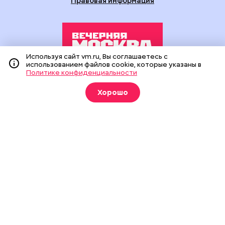
Правовая информация
Используя сайт vm.ru, Вы соглашаетесь с
использованием файлов cookie, которые указаны в
Политике конфиденциальности
Издание создано при финансовой поддержке Департамента
средств массовой информации и рекламы города Москвы.
Хорошо
На сайте применяются рекомендательные технологии
(информационные технологии предоставления информации
на основе сбора, систематизации и анализа сведений,
относящихся к предпочтениям пользователей сети
«Интернет», находящихся на территории Российской
Федерации).
Сетевое издание "Вечерняя Москва" (18+) зарегистрировано
в Федеральной службе по надзору в сфере связи,
информационных технологий и массовых коммуникаций
(Роскомнадзор). Свидетельство о регистрации ЭЛ № ФС 77 -
90524 от 09.12.2025. Учредитель: АО "Редакция газеты
"Вечерняя Москва". Главный редактор
vm.ru
: Александр
Геннадьевич Глуходедов. Адрес редакции: 127015, г.Москва,
Бумажный пр-д, д. 14, стр. 2. Телефон:
+7(499)557-04-24
. Адрес
эл.почты:
edit@vm.ru
. Почта для связи с редакцией сайта:
news@vm.ru
.