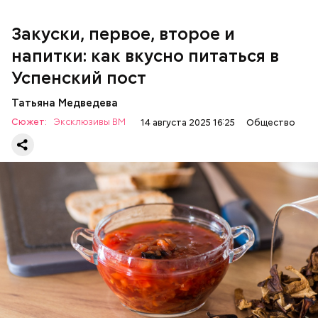
100 г муки;
100 г растительного масла;
зелень петрушки и укропа.
Закуски, первое, второе и
напитки: как вкусно питаться в
Успенский пост
Татьяна Медведева
Сюжет:
Эксклюзивы ВМ
14 августа 2025 16:25
Общество
Баклажаны с овощами
ПРАВОСЛАВИЕ
ЕДА
РЕЦЕПТЫ