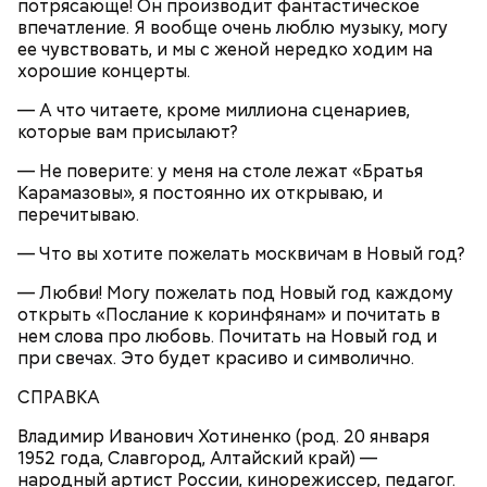
потрясающе! Он производит фантастическое
впечатление. Я вообще очень люблю музыку, могу
ее чувствовать, и мы с женой нередко ходим на
хорошие концерты.
— А что читаете, кроме миллиона сценариев,
Очищенный сырой салатный сельдерей
За свою земную жизнь он совершил множество
которые вам присылают?
нашинковать соломкой. Яблоки очистить от
добрых дел во славу Божию.
кожицы и семян, нарезать ломтиками. Так же
— Не поверите: у меня на столе лежат «Братья
нарезать вареный картофель. Продукты
Карамазовы», я постоянно их открываю, и
перемешать, полить салатной заправкой, выложить
перечитываю.
в салатник горкой и украсить веточками
сельдерея, кусочками свежих помидоров и
— Что вы хотите пожелать москвичам в Новый год?
ломтиками яблок.
— Любви! Могу пожелать под Новый год каждому
открыть «Послание к коринфянам» и почитать в
нем слова про любовь. Почитать на Новый год и
при свечах. Это будет красиво и символично.
СПРАВКА
Владимир Иванович Хотиненко (род. 20 января
1952 года, Славгород, Алтайский край) —
2-3 картофелины,
народный артист России, кинорежиссер, педагог.