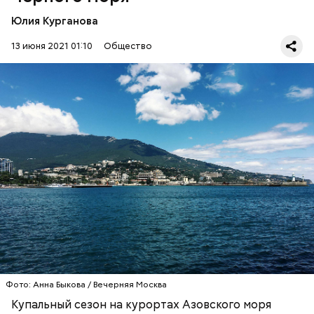
Юлия Курганова
13 июня 2021 01:10
Общество
Синоптик отметил, что в Сочи, Феодосии, Алуште,
Ялте вода пока прогрелась лишь до 17 градусов
тепла, в Туапсе — до 18 градусов, а в Евпатории —
до 19 градусов.
ЧЕРНОЕ МОРЕ
ПОГОДА
КУПАЛЬНЫЙ СЕЗОН
Фото: Анна Быкова / Вечерняя Москва
Купальный сезон на курортах Азовского моря