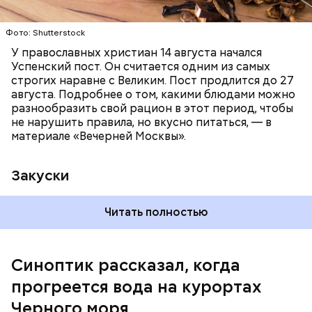
Читайте также:
Синоптик предупредил о переносе
купального сезона в Москве и Подмосковье
Фото: Shutterstock
У православных христиан 14 августа начался
Успенский пост. Он считается одним из самых
строгих наравне с Великим. Пост продлится до 27
августа. Подробнее о том, какими блюдами можно
разнообразить свой рацион в этот период, чтобы
не нарушить правила, но вкусно питаться, — в
материале «Вечерней Москвы».
Закуски
Читать полностью
По словам Вильфанда, с середины следующей
недели Черное море начнет активнее
прогреваться, потому что на юг России придет
Синоптик рассказал, когда
потепление. Температура воздуха будет там выше
прогреется вода на курортах
нормы уже к середине следующей недели — плюс
24-28 градусов, передает
ТАСС
.
Черного моря