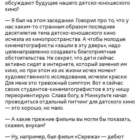
Господень, теплый наш заступниче, и везде в
обсуждают будущее нашего детско-юношеского
по 1 моркови и репчатой луковице;
скорбех скорый помощниче!
кино?
3 ст. ложки растительного масла;
зелень, черный молотый перец и соль по вкусу.
— Я был на этом заседании. Говорил про то, что у
нас каким-то странным образом последнее
десятилетие тема детско-юношеского кино
исчезла из кинопространства. А чтобы молодые
кинематографисты «зашли в эту дверь», надо
целенаправленно создавать благоприятные
обстоятельства. Не секрет, что дети сейчас
активно сидят в интернете, который заменил им
кино, но при этом из их жизни исчез момент
художественного исследования, исчезли краски.
Для меня это тревожный симптом. Вот я сейчас
своих студентов-кинематографистов в эту нишу
переориентирую. Слава богу, в Минкульте начал
проводиться отдельный питчинг для детского кино
— это хорошо, но мало.
Грибной суп с фасолью
— А какие прежние фильмы вы могли бы показать,
Молитва Николаю чудотворцу
скажем, внукам?
—
Ну, например, был фильм «Сережа» — дебют