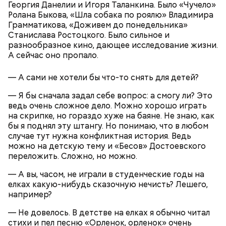
Георгия Данелии и Игоря Таланкина. Было «Чучело»
Ролана Быкова, «Шла собака по роялю» Владимира
Грамматикова, «Доживем до понедельника»
Станислава Ростоцкого. Было сильное и
разнообразное кино, дающее исследование жизни.
А сейчас оно пропало.
— А сами не хотели бы что-то снять для детей?
— Я бы сначала задал себе вопрос: а смогу ли? Это
ведь очень сложное дело. Можно хорошо играть
на скрипке, но гораздо хуже на баяне. Не знаю, как
бы я поднял эту штангу. Но понимаю, что в любом
Множество людей совершают паломнические
случае тут нужна конфликтная история. Ведь
поездки, чтобы поклониться мощам Святителя
можно на детскую тему и «Бесов» Достоевского
Николая, которые находятся в Италии. 19 декабря
переложить. Сложно, но можно.
отмечается Никола Зимний, а 22 мая Никола вешний
Первые блюда
или летний. Этот день установлен в память об
— А вы, часом, не играли в студенческие годы на
обретении его мощей.
Томаты «Без заморочек», аджика
елках какую-нибудь сказочную нечисть? Лешего,
и лечо: топ-8 проверенных
например?
рецептов закруток на зиму
— Не довелось. В детстве на елках я обычно читал
стихи и пел песню «Орленок, орленок» очень