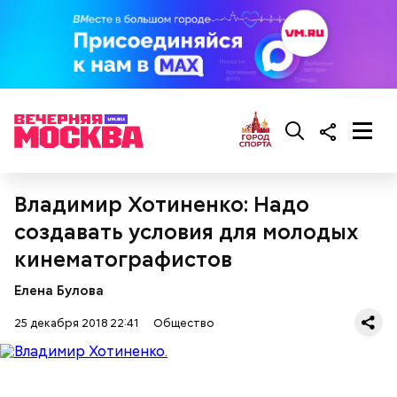
2 помидора;
ворога — оба будут друзья».
4 ст. ложки растительного масла;
соль, зелень укропа и петрушки, лавровый лист
по вкусу.
Владимир Хотиненко: Надо
создавать условия для молодых
кинематографистов
Суп крестьянский
Николай-угодник и народный
календарь
Елена Булова
25 декабря 2018 22:41
Общество