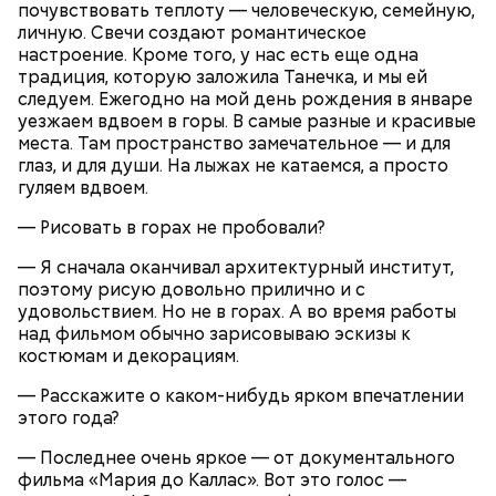
почувствовать теплоту — человеческую, семейную,
30 г сахара.
личную. Свечи создают романтическое
настроение. Кроме того, у нас есть еще одна
традиция, которую заложила Танечка, и мы ей
следуем. Ежегодно на мой день рождения в январе
уезжаем вдвоем в горы. В самые разные и красивые
места. Там пространство замечательное — и для
глаз, и для души. На лыжах не катаемся, а просто
гуляем вдвоем.
Святитель Николай дожил до глубокой старости и
скончался в середине IV века. По церковному
— Рисовать в горах не пробовали?
преданию, мощи святого сохранились нетленными
и источали чудесное миро, от которого исцелилось
— Я сначала оканчивал архитектурный институт,
множество людей. В 1087 году мощи Николая
поэтому рисую довольно прилично и с
Угодника были перенесены в итальянский город
удовольствием. Но не в горах. А во время работы
Бар (Бари), где находятся и поныне.
Кабачки в овощном соусе
над фильмом обычно зарисовываю эскизы к
костюмам и декорациям.
— Расскажите о каком-нибудь ярком впечатлении
этого года?
— Последнее очень яркое — от документального
фильма «Мария до Каллас». Вот это голос —