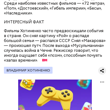
1 некрупное яблоко,
Среди наиболее известных фильмов — «72 метра»,
1 некрупный помидор,
«Поп», «Достоевский», «Гибель империи», «Бесы»,
А еще, удержав меч палача, святой Николай спас от
2 корня сельдерея,
«Наследники».
смерти трех мужей, невинно осужденных
салатная заправка.
корыстолюбивым градоначальником.
ИНТЕРЕСНЫЙ ФАКТ
Фильмы Хотиненко часто предвосхищали события
в стране. Он снял картину «Рой» о распаде
большой семьи — распался СССР. Снял «Макарова»
— произошел путч. После выхода «Мусульманина»
случилась война в Чечне. Режиссер говорит, что
иногда ощущает себя «псом», способным почуять
«запах времени».
ВЛАДИМИР ХОТИНЕНКО
Как гласит предание, совершая паломничество в
Понадобятся:
Иерусалим, Николай Чудотворец по просьбе
отчаявшихся путников молитвой успокоил
разбушевавшееся море.