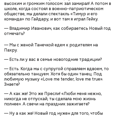
высоким и громким голосом: зал замирал! А потом в
Святой Николай Чудотворец считается
школе, когда состоял в военно-патриотическом
покровителем путешествующих, а также
обществе, мы делали спектакль «Тимур и его
оберегает детей и подростков. Многие мамы
Кабачки очистить от кожицы. Нарезать
команда» по Гайдару, и вот там я играл Гейку.
провожают своих чад на прогулку, прося святого
кружочками или дольками, предварительно удалив
Николая присмотреть за ними, сберечь от разных
сердцевину. Нарезанные кабачки обвалять в муке и
— Владимир Иванович, как собираетесь Новый год
уличных происшествий. Кроме того, святому
обжарить в масле (половина нормы). Зеленый лук
отмечать?
Николаю молятся о вразумлении своих детей,
нашинковать, слегка спас-серовать в оставшемся
попавших в плохую компанию, и хуже того —
масле и добавить к нему нашинкованные листья
— Мы с женой Танечкой едем к родителям на
пристрастившихся к наркотикам. Молятся
шпината, салата, зелень петрушки, помидоры,
Пахру.
святителю Николаю о благополучном замужестве
нарезанные небольшими дольками, и все тушить 10
дочерей.
минут. Листья шпината или салата можно заменить
— Есть ли у вас в семье новогодние традиции?
ботвой свеклы. Полученный соус заправить солью,
уксусом, сахаром. Подать кабачки в холодном
— Есть. Когда мы с супругой справляем вдвоем, то
виде, посыпать их рубленым укропом.
обязательно танцуем. Хотя бы один танец. Под
любимую музыку «Love me tender, love me true».
Знаете?
На Руси святителя Николая издавна считали
500 г помидоров;
покровителем моряков, купцов и детей. Ему
150 г шпината;
— А как же! Это же Пресли! «Люби меня нежно,
молились и земледельцы — о хорошей погоде, о
50 г лиственного салата;
никогда не отпускай, ты сделала мою жизнь
добром урожае. Была поговорка: «Кто Николая
зелень петрушки, укропа;
полнее». А свечи на праздник зажигаете?
любит, кто Николаю служит, тому святой Николай
1/2 стакана растительного масла;
во всякий час помогает».
100 г муки;
— Ну а как же! Новый год нужен для того, чтобы
уксус по вкусу;