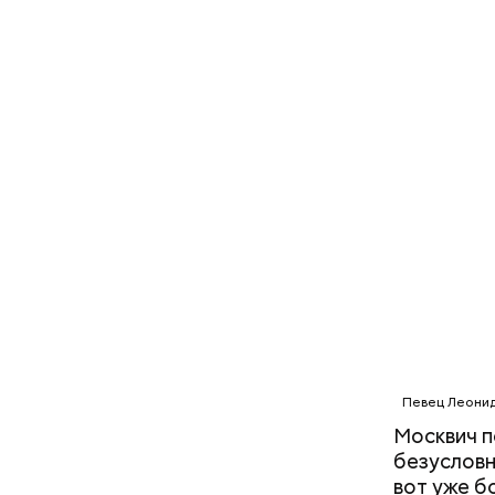
2-3 кар
1 некру
1 некру
2 корня
салатна
Певец Леонид
Москвич п
безусловн
вот уже б