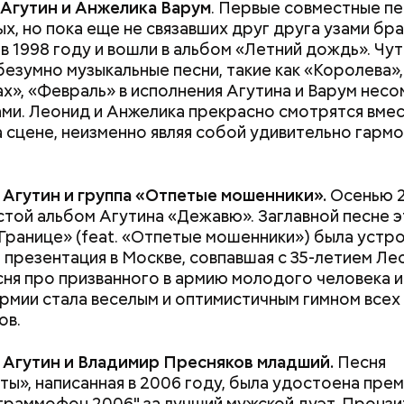
 Агутин и Анжелика Варум
. Первые совместные пе
х, но пока еще не связавших друг друга узами бра
 в 1998 году и вошли в альбом «Летний дождь». Чут
безумно музыкальные песни, такие как «Королева»,
ах», «Февраль» в исполнения Агутина и Варум нес
ами. Леонид и Анжелика прекрасно смотрятся вмес
на сцене, неизменно являя собой удивительно гарм
т предание, совершая паломничество в Иерусалим
ц по просьбе отчаявшихся путников молитвой ус
 Агутин и группа «Отпетые мошенники».
Осенью 2
авшееся море.
той альбом Агутина «Дежавю». Заглавной песне 
Границе» (feat. «Отпетые мошенники») была устр
Как поменять батареи дома и
Как получить до
 презентация в Москве, совпавшая с 35-летием Ле
не получить штраф
рублей от госу
сня про призванного в армию молодого человека и
трудной ситуац
армии стала веселым и оптимистичным гимном всех
претендовать и
ов.
документы
 Агутин и Владимир Пресняков младший.
Песня
ы», написанная в 2006 году, была удостоена пре
граммофон 2006" за лучший мужской дуэт. Пронз