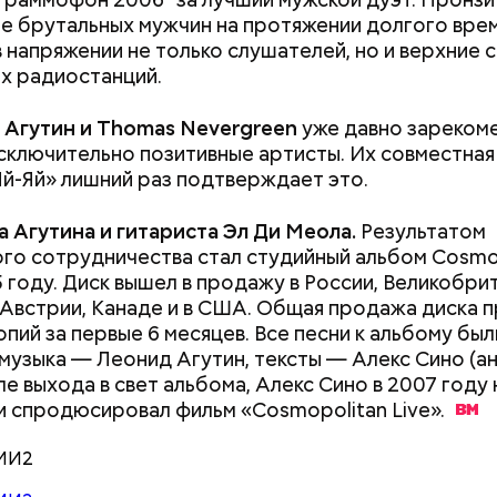
е брутальных мужчин на протяжении долгого вре
 напряжении не только слушателей, но и верхние 
 сельдерея и картофеля с яблоками
азывает Житие, преподобный родился в городке П
х радиостанций.
иколай проникся христианской религией и рано пр
освятить свою жизнь Богу. Целыми днями отрок п
 Агутин и
Thomas
Nevergreen
уже давно зареком
о вечерам молился и читал книги. Его дядя, еписко
исключительно позитивные артисты. Их совместная 
, видя такое усердие, сделал юношу чтецом, а зат
Яй-Яй» лишний раз подтверждает это.
сан священника. Все богатства, полученные в насле
, Николай отдал на дела милосердия. Со времене
а Агутина и гитариста Эл Ди Меола.
Результатом
копом в городе Мире. Он был страстным пропове
го сотрудничества стал студийный альбом Cosmo
тва. Ему также приписывают разрушение нескольк
5 году. Диск вышел в продажу в России, Великобри
 храмов и чудеса, творимые силой молитвы. Этот 
 Австрии, Канаде и в США. Общая продажа диска 
ого врача исцелял больных, обреченных на смерть
опий за первые 6 месяцев. Все песни к альбому был
 мертвых.
 музыка — Леонид Агутин, тексты — Алекс Сино (ан
ле выхода в свет альбома, Алекс Сино в 2007 году
и спродюсировал фильм «Cosmopolitan
Live».
МИ2