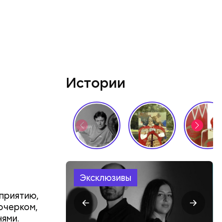
Истории
Эксклюзивы
сприятию,
почерком,
нями.