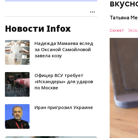
вкусн
Татьяна М
Новости Infox
Баклажа
Сюжет:
Экск
Надежда Мамаева вслед
ПРАВОСЛ
за Оксаной Самойловой
завела козу
Офицер ВСУ требует
«Искандеры» для ударов
по Москве
Иран пригрозил Украине