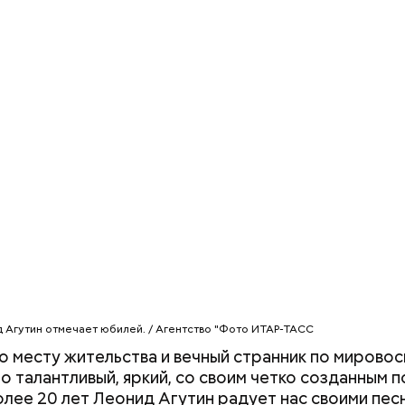
тофелины,
пное яблоко,
пный помидор,
 сельдерея,
я заправка.
 Агутин отмечает юбилей. / Агентство "Фото ИТАР-ТАСС
о месту жительства и вечный странник по мирово
о талантливый, яркий, со своим четко созданным 
олее 20 лет Леонид Агутин радует нас своими пес