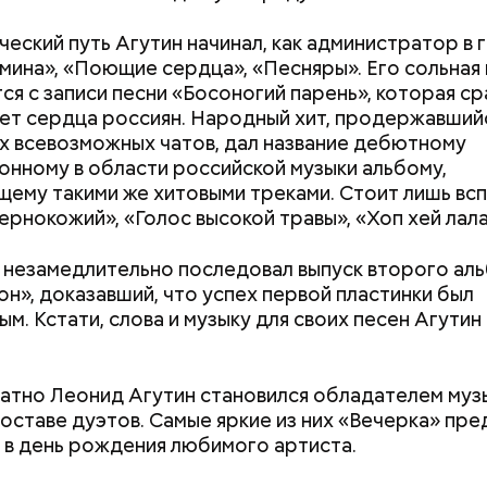
ческий путь Агутин начинал, как администратор в 
мина», «Поющие сердца», «Песняры». Его сольная
Дебошир и «гроза»
Маникюр кокош
ся с записи песни «Босоногий парень», которая ср
ержав меч палача, святой Николай спас от смерти 
силовиков: кто такой Роберт
украшу: тренды
ет сердца россиян. Народный хит, продержавший
винно осужденных корыстолюбивым градоначальн
Гилман, которого просят
Москве летом 2
ах всевозможных чатов, дал название дебютному
освободить США
нному в области российской музыки альбому,
ему такими же хитовыми треками. Стоит лишь вс
ернокожий», «Голос высокой травы», «Хоп хей лала
 незамедлительно последовал выпуск второго ал
н», доказавший, что успех первой пластинки был
ым. Кстати, слова и музыку для своих песен Агутин
тно Леонид Агутин становился обладателем муз
тся:
составе дуэтов. Самые яркие из них «Вечерка» пре
 в день рождения любимого артиста.