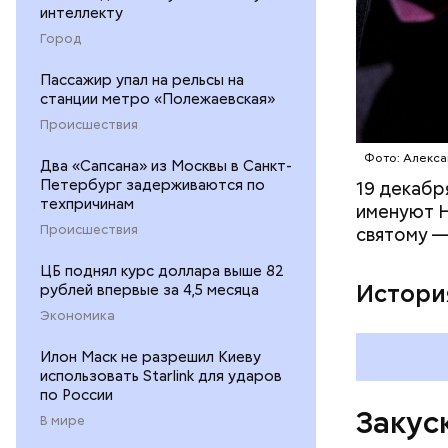
300 г м
интеллекту
200 г ш
Город
100 г с
200 г р
Пассажир упал на рельсы на
100 г му
станции метро «Полежаевская»
100 г р
Происшествия
зелень 
Фото: Алекса
Два «Сапсана» из Москвы в Санкт-
Петербург задерживаются по
19 декабр
техпричинам
именуют Н
Происшествия
святому —
ЦБ поднял курс доллара выше 82
Истори
рублей впервые за 4,5 месяца
Экономика
Илон Маск не разрешил Киеву
использовать Starlink для ударов
по России
Закуск
В мире