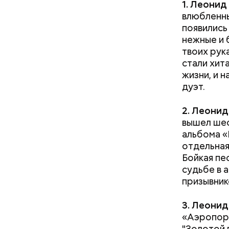
1. Леонид
влюбленны
появились
нежные и 
твоих рук
стали хит
жизни, и 
дуэт.
Как гласи
Чудотворе
2. Леонид
разбушев
вышел шес
альбома «
отдельная
Бойкая пе
судьбе в 
призывник
3. Леонид
«Аэропорт
"Золотой 