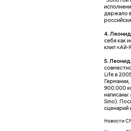
исполнени
держало в
Салат из
Как расск
российски
детства Н
решение п
4. Леонид
храме, а п
себя как 
Патарский
клип «Ай-
возвел в 
родителей
5. Леонид
стал епис
совместно
христианс
Life в 200
языческих
Германии,
лучше люб
900.000 к
воскрешал
написаны:
Sino). Пос
сценарий 
Новости С