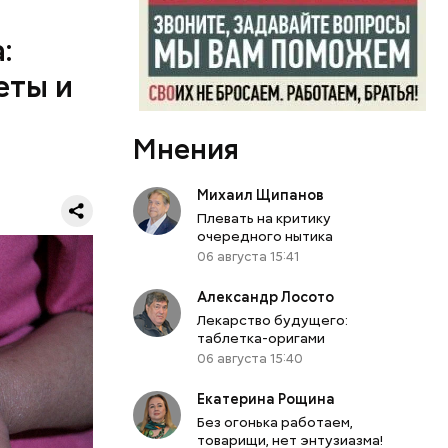
 1 см,
морковь,
:
, добавить
елень
еты и
се тушить
створом
ажаны и
Мнения
иан была
 холодном
вергнутыми
Михаил Щипанов
Я
Плевать на критику
очередного нытика
06 августа 15:41
Александр Лосото
Лекарство будущего:
таблетка-оригами
06 августа 15:40
Екатерина Рощина
Без огонька работаем,
товарищи, нет энтузиазма!