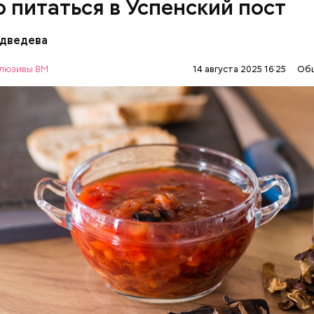
о питаться в Успенский пост
едведева
ны с овощами
люзивы ВМ
14 августа 2025 16:25
Об
АВИЕ
ЕДА
РЕЦЕПТЫ