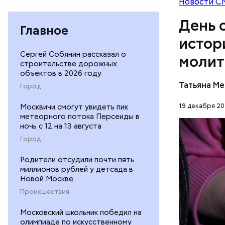
Новости С
Баклажаны
посыпать 
День 
мелко наш
Главное
к ним наши
истор
петрушки,
Сергей Собянин рассказал о
молит
10-15 мин
строительстве дорожных
лимонной 
объектов в 2026 году
Перенесемс
тушить в 
Татьяна М
Город
очень тру
виде.
мучительн
19 декабря 20
Москвичи смогут увидеть пик
ПРАВОСЛ
метеорного потока Персеиды в
ЦЕРКОВЬ
ночь с 12 на 13 августа
Город
Родители отсудили почти пять
миллионов рублей у детсада в
Новой Москве
Происшествия
1 кг ба
Московский школьник победил на
600 г п
олимпиаде по искусственному