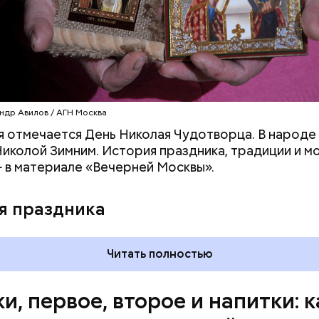
оркови;
пината;
алата лиственного;
епчатого лука;
ки;
астительного масла;
петрушки и укропа.
ндр Авилов / АГН Москва
я отмечается День Николая Чудотворца. В народе 
иколой Зимним. История праздника, традиции и м
 в материале «Вечерней Москвы».
я праздника
Читать полностью
и, первое, второе и напитки: к