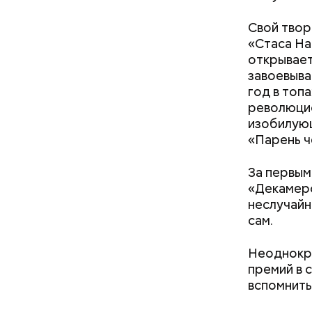
Свой твор
«Стаса На
открывает
А еще, уд
завоевыва
мужей, не
год в топ
революцио
изобилующ
«Парень ч
За первым
«Декамеро
неслучайн
сам.
Неоднокра
Понадобя
премий в 
вспомнить