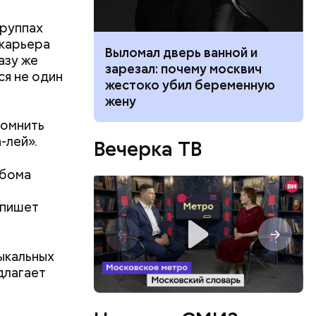
группах
 карьера
ником
Выломал дверь ванной и
азу же
трех
 маникюра в
зарезал: почему москвич
ся не один
иком.
026
жестоко убил беременную
жену
помнить
-лей».
Вечерка ТВ
ьбома
 пишет
ыкальных
длагает