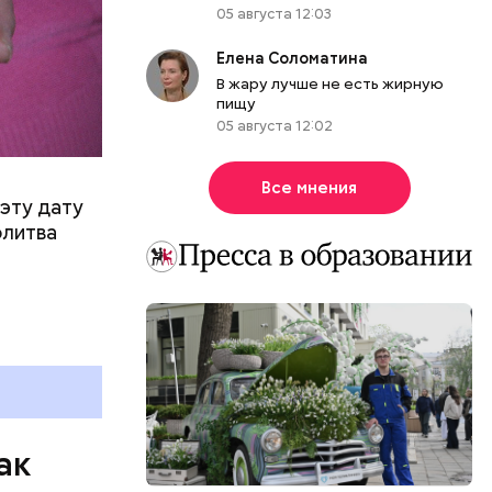
05 августа 12:03
Елена Соломатина
В жару лучше не есть жирную
пищу
05 августа 12:02
Все мнения
эту дату
олитва
ак