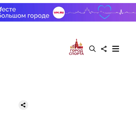
й. Яблоки
резать
й
и
.
во славу