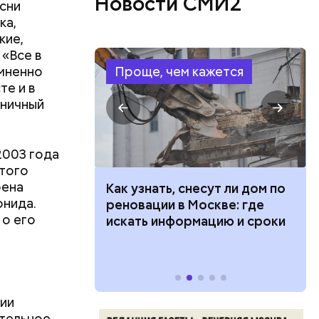
Новости СМИ2
сни
ка,
кие,
 «Все в
омненно
Проще, чем кажется
те и в
оничный
, Николай
покоил
003 года
этого
оена
 100 тысяч
Как узнать, снесут ли дом по
онида.
дарства при
реновации в Москве: где
 о его
ии: кто может
искать информацию и сроки
 какие нужны
мии
ительное