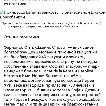
и источали чудесное миро, от которого исцелилось
из пластика.
множество людей. В 1087 году мощи Николая
Угодника были перенесены в итальянский город
Бар (Бари), где находятся и поныне.
Кабачки в овощном соусе
Принцесса Евгения венчается с бизнесменом Джеком Бруксбэнком /
Фото: скриншот с видео youtube канала UATV Russian
Отныне герцогиня
Фернандо Фитц-Джеймс Стюарт — внук самой
богатой женщины Испании, покойной герцогини
Альбы, обладавшей 40 титулами и землями,
позволяющими пересечь всю страну, не покидая
собственных владений. София Паласуэло — пиар-
менеджер брендов Oscar de la Renta и Carolina
Herrera в Нью-Йорке. Бывает и такое! На
Очищенный сырой салатный сельдерей
За свою земную жизнь он совершил множество
церемонию, организованную во дворце Лирия
нашинковать соломкой. Яблоки очистить от
добрых дел во славу Божию.
XVIII века в Мадриде, пригласили 750 человек, в
кожицы и семян, нарезать ломтиками. Так же
числе которых — бывшая королева София. Дизайн
нарезать вареный картофель. Продукты
платья невеста не доверила никому, кроме родной
перемешать, полить салатной заправкой, выложить
тети Терезы Паласуэло. Как и в случае со свадьбой
в салатник горкой и украсить веточками
Меган Маркл и принца Гарри, на бракосочетании