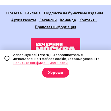
О газете
Реклама
Подписка на бумажные издания
Архив газеты
Вакансии
Команда
Контакты
Правовая информация
Используя сайт vm.ru, Вы соглашаетесь с
использованием файлов cookie, которые указаны в
Политике конфиденциальности
Издание создано при финансовой поддержке Департамента
средств массовой информации и рекламы города Москвы.
Хорошо
На сайте применяются рекомендательные технологии
(информационные технологии предоставления информации
на основе сбора, систематизации и анализа сведений,
относящихся к предпочтениям пользователей сети
«Интернет», находящихся на территории Российской
Федерации).
Сетевое издание "Вечерняя Москва" (18+) зарегистрировано
в Федеральной службе по надзору в сфере связи,
информационных технологий и массовых коммуникаций