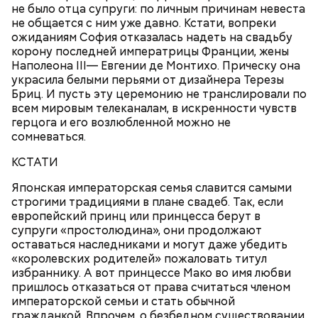
сельдерея, кусочками свежих помидоров и
не было отца супруги: по личным причинам невеста
ломтиками яблок.
не общается с ним уже давно. Кстати, вопреки
ожиданиям София отказалась надеть на свадьбу
корону последней императрицы Франции, жены
Наполеона III— Евгении де Монтихо. Прическу она
украсила белыми перьями от дизайнера Терезы
Бриц. И пусть эту церемонию не транслировали по
всем мировым телеканалам, в искренности чувств
герцога и его возлюбленной можно не
сомневаться.
2-3 картофелины,
1 некрупное яблоко,
КСТАТИ
1 некрупный помидор,
А еще, удержав меч палача, святой Николай спас от
Японская императорская семья славится самыми
2 корня сельдерея,
смерти трех мужей, невинно осужденных
строгими традициями в плане свадеб. Так, если
салатная заправка.
корыстолюбивым градоначальником.
европейский принц или принцесса берут в
супруги «простолюдина», они продолжают
оставаться наследниками и могут даже убедить
«королевских родителей» пожаловать титул
избраннику. А вот принцессе Мако во имя любви
пришлось отказаться от права считаться членом
императорской семьи и стать обычной
гражданкой. Впрочем, о безбедном существовании