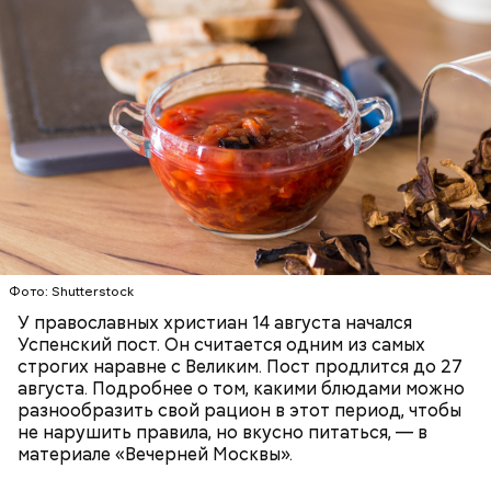
Баклажаны с овощами
ПРАВОСЛАВИЕ
ЕДА
РЕЦЕПТЫ
Читайте также:
Синоптик предупредил о переносе
купального сезона в Москве и Подмосковье
Фото: Shutterstock
У православных христиан 14 августа начался
Успенский пост. Он считается одним из самых
строгих наравне с Великим. Пост продлится до 27
августа. Подробнее о том, какими блюдами можно
разнообразить свой рацион в этот период, чтобы
не нарушить правила, но вкусно питаться, — в
материале «Вечерней Москвы».