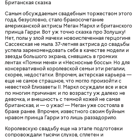
Британская сказка
Самым обсуждаемым свадебным торжеством этого
года, безусловно, стало бракосочетание
американской актрисы Меган Маркл и британского
принца Гарри. Вот уж точно сказка про Золушку!
Нет, полы у злой мачехи новоиспеченная герцогиня
Грибной суп с фасолью
Сассекская не мыла. 37-летняя актриса до свадьбы
Молитва Николаю чудотворцу
успела зарекомендовать себя в качестве модели и
звезды большого экрана, снявшись в громких
лентах «Помни меня» и «Несносные боссы». Но для
консервативной королевской семьи эти регалии,
скорее, недостатки. Впрочем, актерская карьера —
еще не самое страшное, что могло произойти с
невесткой Елизаветы II. Маркл осуждали все и вся
по многим причинам: и по возрасту уж далеко не
девочка, и внешность с темной кожей не самая
британская, и — о ужас! — Меган уже состояла в
браке ранее. Впрочем, известного своим буйным
нравом принца Гарри это лишь раззадорило.
Королевскую свадьбу еще на этапе подготовки
сопровождали тысячи слухов, сплетен и