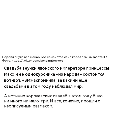
маслом, посыпать зеленью укропа и петрушки и
предстательство, ныне и присно и во веки веков.
черным молотым перцем.
Аминь.
300-400 г шампиньонов или других свежих
грибов;
О, всесвятый Николае, угодниче преизрядный
3 ст. ложки фасоли;
Господень, теплый наш заступниче, и везде в
Переплюнула все монаршее семейство сама королева Елизавета II /
по 1 моркови и репчатой луковице;
Фото: https://twitter.com/kensingtonroyal
скорбех скорый помощниче!
3 ст. ложки растительного масла;
Свадьба внучки японского императора принцессы
зелень, черный молотый перец и соль по вкусу.
Мако и ее однокурсника «из народа» состоится
вот-вот. «ВМ» вспомнила, за какими еще
свадьбами в этом году наблюдал мир.
А истинно королевских свадеб в этом году было,
ни много ни мало, три. И все, конечно, прошли с
неописуемым размахом.