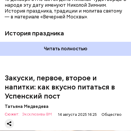
соус заправить солью, сахаром, раствором
народе эту дату именуют Николой Зимним.
лимонной кислоты или уксусом, залить им
История праздника, традиции и молитва святому
обжаренные баклажаны и тушить в жарочном
— в материале «Вечерней Москвы».
шкафу 10-15 минут. Подать баклажаны в холодном
виде.
1 кг баклажанов;
История праздника
600 г помидоров;
300 г моркови;
200 г шпината;
Читать полностью
100 г салата лиственного;
200 г репчатого лука;
100 г муки;
100 г растительного масла;
зелень петрушки и укропа.
Закуски, первое, второе и
напитки: как вкусно питаться в
Успенский пост
Татьяна Медведева
Сюжет:
Эксклюзивы ВМ
14 августа 2025 16:25
Общество