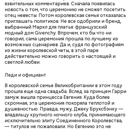
язвительных комментариев. Сначала появилась
Множество людей совершают паломнические
новость о том, что церемонию не сможет посетить
поездки, чтобы поклониться мощам Святителя
отец невесты. Потом королевская семья отказалась
Николая, которые находятся в Италии. 19 декабря
приглашать политиков. Не все одобрили и бренд,
отмечается Никола Зимний, а 22 мая Никола вешний
Первые блюда
выбранный Маркл для платья: французский
или летний. Этот день установлен в память об
модный дом Givenchy. Впрочем, кто бы что ни
обретении его мощей.
Томаты «Без заморочек», аджика
говорил, сама церемония прошла по лучшему из
и лечо: топ-8 проверенных
возможных сценариев. Да и, судя по фотографиям
рецептов закруток на зиму
из жизни королевской четы, в этой паре
действительно можно говорить о настоящей и
светлой любви.
Святой Николай Чудотворец считается
покровителем путешествующих, а также
Леди и официант
оберегает детей и подростков. Многие мамы
Кабачки очистить от кожицы. Нарезать
В королевской семье Великобритании в этом году
провожают своих чад на прогулку, прося святого
кружочками или дольками, предварительно удалив
прошла еще одна свадьба. Вслед за принцем Гарри
Николая присмотреть за ними, сберечь от разных
сердцевину. Нарезанные кабачки обвалять в муке и
замуж вышла принцесса Евгения. Куда более
уличных происшествий. Кроме того, святому
обжарить в масле (половина нормы). Зеленый лук
скромная, эта церемония покоряла теплотой и
Николаю молятся о вразумлении своих детей,
нашинковать, слегка спас-серовать в оставшемся
душевностью. Правда, мужу, Джеку Бруксбэнку —
попавших в плохую компанию, и хуже того —
масле и добавить к нему нашинкованные листья
владельцу крупного ночного клуба, принимающего
пристрастившихся к наркотикам. Молятся
шпината, салата, зелень петрушки, помидоры,
исключительно элиту Соединенного Королевства,
святителю Николаю о благополучном замужестве
нарезанные небольшими дольками, и все тушить 10
— титулов не пожаловали. Но Евгению это не
дочерей.
минут. Листья шпината или салата можно заменить