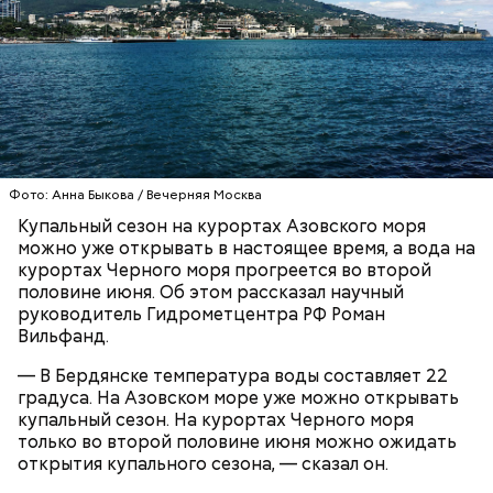
Синоптик отметил, что в Сочи, Феодосии, Алуште,
Ялте вода пока прогрелась лишь до 17 градусов
тепла, в Туапсе — до 18 градусов, а в Евпатории —
до 19 градусов.
ЧЕРНОЕ МОРЕ
ПОГОДА
КУПАЛЬНЫЙ СЕЗОН
Фото: Анна Быкова / Вечерняя Москва
Купальный сезон на курортах Азовского моря
можно уже открывать в настоящее время, а вода на
курортах Черного моря прогреется во второй
половине июня. Об этом рассказал научный
руководитель Гидрометцентра РФ Роман
Вильфанд.
— В Бердянске температура воды составляет 22
градуса. На Азовском море уже можно открывать
купальный сезон. На курортах Черного моря
только во второй половине июня можно ожидать
открытия купального сезона, — сказал он.