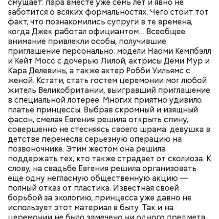
смущает: пара вместе уже семь лет и явно не
ботвой свеклы. Полученный соус заправить солью,
заботится о всяких формальностях. Чего стоит тот
уксусом, сахаром. Подать кабачки в холодном
факт, что познакомились супруги в те времена,
виде, посыпать их рубленым укропом.
когда Джек работал официантом… Всеобщее
внимание привлекли особы, получившие
На Руси святителя Николая издавна считали
500 г помидоров;
приглашение персонально: модели Наоми Кемпбэлл
покровителем моряков, купцов и детей. Ему
150 г шпината;
и Кейт Мосс с дочерью Лилой, актрисы Деми Мур и
молились и земледельцы — о хорошей погоде, о
50 г лиственного салата;
Кара Делевинь, а также актер Робби Уильямс с
добром урожае. Была поговорка: «Кто Николая
зелень петрушки, укропа;
женой. Кстати, стать гостем церемонии мог любой
любит, кто Николаю служит, тому святой Николай
1/2 стакана растительного масла;
житель Великобритании, выигравший приглашение
во всякий час помогает».
100 г муки;
в специальной лотерее. Многих приятно удивило
уксус по вкусу;
платье принцессы. Выбрав скромный и изящный
30 г сахара.
фасон, смелая Евгения решила открыть спину,
совершенно не стесняясь своего шрама: девушка в
детстве перенесла серьезную операцию на
позвоночнике. Этим жестом она решила
поддержать тех, кто также страдает от сколиоза. К
слову, на свадьбе Евгения решила организовать
еще одну негласную общественную акцию —
полный отказ от пластика. Известная своей
Святитель Николай дожил до глубокой старости и
борьбой за экологию, принцесса уже давно не
скончался в середине IV века. По церковному
использует этот материал в быту. Так и на
преданию, мощи святого сохранились нетленными
церемонии не было замечено ни одного предмета