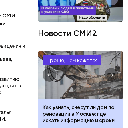
е СМИ:
ли
Новости СМИ2
евидения и
ьева,
Проще, чем кажется
азвитию
атаре. С
уходит в
инял
к
роводил в
п Николай
ем и
 100 тысяч
Как узнать, снесут ли дом по
талья
дство от
дарства при
реновации в Москве: где
МИ.
м Николай
ии: кто может
искать информацию и сроки
дником
 какие нужны