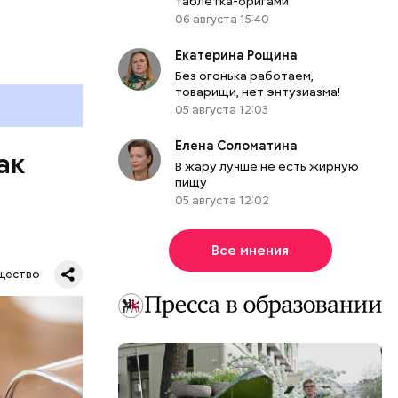
таблетка-оригами
06 августа 15:40
Екатерина Рощина
Без огонька работаем,
товарищи, нет энтузиазма!
05 августа 12:03
Елена Соломатина
ак
В жару лучше не есть жирную
пищу
05 августа 12:02
Все мнения
щество