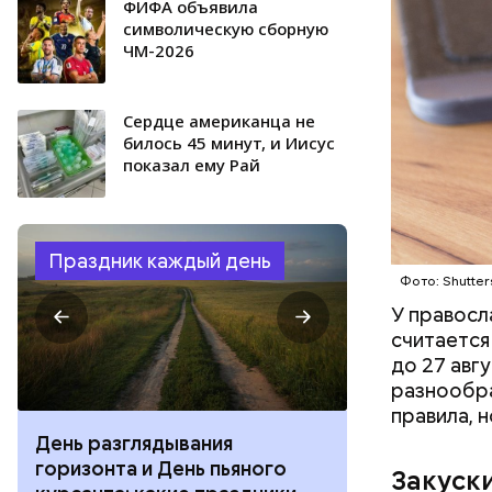
ФИФА объявила
символическую сборную
ЧМ-2026
Сердце американца не
билось 45 минут, и Иисус
показал ему Рай
Праздник каждый день
Фото: Shutter
У правосл
считается
до 27 авг
разнообра
правила, 
День разглядывания
День качания
горизонта и День пьяного
День шампан
Закуск