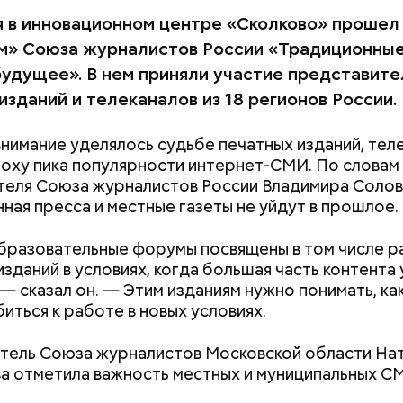
я в инновационном центре «Сколково» прошел
» Союза журналистов России «Традиционны
 будущее». В нем приняли участие представите
изданий и телеканалов из 18 регионов России.
нимание уделялось судьбе печатных изданий, тел
поху пика популярности интернет-СМИ. По словам
еля Союза журналистов России Владимира Солов
ная пресса и местные газеты не уйдут в прошлое.
 сельдерея и картофеля с яблоками
разовательные форумы посвящены в том числе р
азывает Житие, преподобный родился в городке П
изданий в условиях, когда большая часть контента 
иколай проникся христианской религией и рано пр
 — сказал он. — Этим изданиям нужно понимать, ка
освятить свою жизнь Богу. Целыми днями отрок п
иться к работе в новых условиях.
о вечерам молился и читал книги. Его дядя, еписко
, видя такое усердие, сделал юношу чтецом, а зат
Как поменять батареи дома и
Как получить до
ель Союза журналистов Московской области На
сан священника. Все богатства, полученные в насле
не получить штраф
рублей от госу
 отметила важность местных и муниципальных С
, Николай отдал на дела милосердия. Со времене
трудной ситуац
копом в городе Мире. Он был страстным пропове
претендовать и