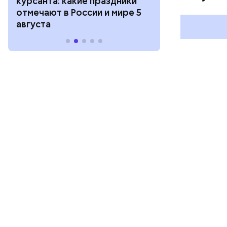
курсанта: какие праздники
праздники о
отмечают в России и мире 5
и мире 4 авг
августа