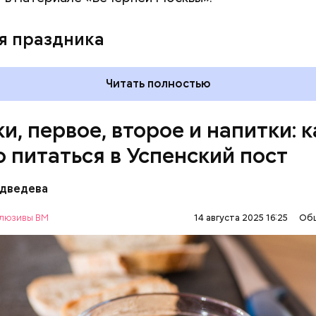
я праздника
Читать полностью
и, первое, второе и напитки: к
о питаться в Успенский пост
едведева
ны с овощами
люзивы ВМ
14 августа 2025 16:25
Об
АВИЕ
ЕДА
РЕЦЕПТЫ