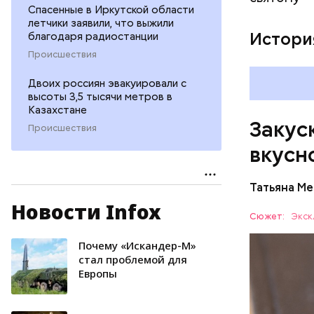
Спасенные в Иркутской области
летчики заявили, что выжили
Истори
благодаря радиостанции
Происшествия
Двоих россиян эвакуировали с
высоты 3,5 тысячи метров в
Казахстане
Закуск
Происшествия
вкусн
Татьяна М
Новости Infox
Баклажа
Сюжет:
Экск
Почему «Искандер-М»
ПРАВОСЛ
стал проблемой для
Европы