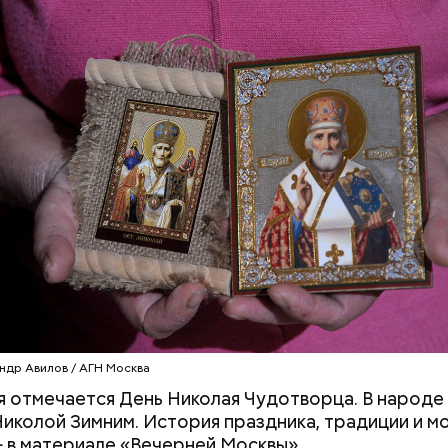
клажанов;
омидоров;
оркови;
пината;
алата лиственного;
епчатого лука;
ки;
астительного масла;
петрушки и укропа.
ндр Авилов / АГН Москва
я отмечается День Николая Чудотворца. В народе 
иколой Зимним. История праздника, традиции и м
 в материале «Вечерней Москвы».