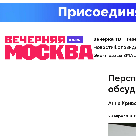
1 некру
1 некру
2 корня
салатна
Вечерка ТВ
Газ
Новости
Фото
Вид
Эксклюзивы ВМ
Аф
Персп
обсуд
А еще, уд
мужей, не
Анна Крив
29 апреля 201