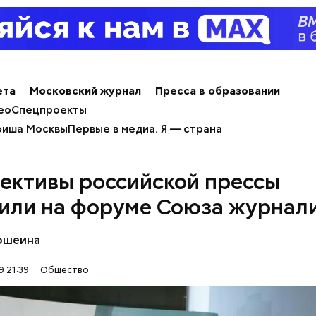
пное яблоко,
пный помидор,
 сельдерея,
я заправка.
ета
Московский журнал
Пресса в образовании
ео
Спецпроекты
иша Москвы
Первые в медиа. Я — страна
ективы российской прессы
или на форуме Союза журнал
ержав меч палача, святой Николай спас от смерти 
винно осужденных корыстолюбивым градоначальн
ошеина
9 21:39
Общество