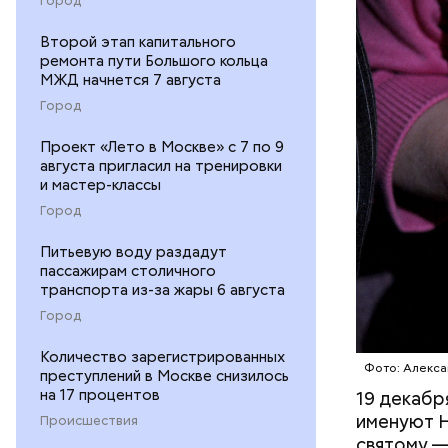
Город
ЦЕРКОВЬ
Второй этап капитального
ремонта пути Большого кольца
МЖД начнется 7 августа
Город
Проект «Лето в Москве» с 7 по 9
августа пригласил на тренировки
1 кг ба
и мастер-классы
600 г п
Город
300 г м
200 г ш
Питьевую воду раздадут
100 г с
пассажирам столичного
200 г р
транспорта из-за жары 6 августа
100 г му
Город
100 г р
зелень 
Количество зарегистрированных
Фото: Алекса
преступлений в Москве снизилось
на 17 процентов
19 декабр
именуют Н
Происшествия
святому —