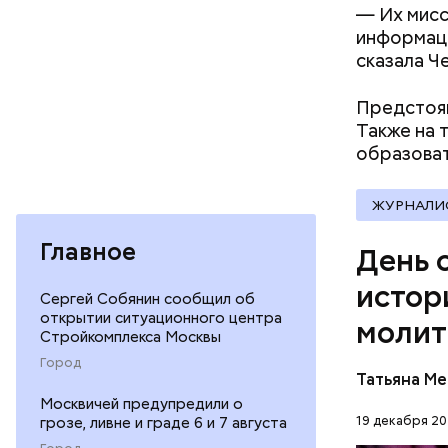
христианс
— Их мисс
языческих
информаци
лучше люб
сказала Ч
воскрешал
Предстоящ
Также на 
образова
ЖУРНАЛИ
Баклажаны
посыпать 
Главное
День 
мелко наш
к ним наши
истор
Сергей Собянин сообщил об
петрушки,
открытии ситуационного центра
молит
10-15 мин
Стройкомплекса Москвы
лимонной 
Город
Перенесемс
тушить в 
Татьяна М
очень тру
виде.
Москвичей предупредили о
мучительн
19 декабря 20
грозе, ливне и граде 6 и 7 августа
ПРАВОСЛ