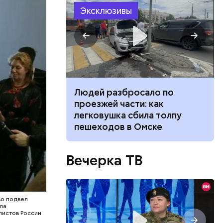
Эксклюзивы
ч: поможет ли
Людей разбросало по
ок сбросить
проезжей части: как
легковушка сбила толпу
пешеходов в Омске
Вечерка ТВ
, Николай
во подвел
покоил
ла
листов России