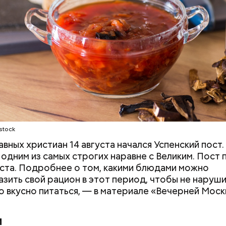
stock
авных христиан 14 августа начался Успенский пост.
 одним из самых строгих наравне с Великим. Пост
уста. Подробнее о том, какими блюдами можно
зить свой рацион в этот период, чтобы не наруш
но вкусно питаться, — в материале «Вечерней Моск
 на качелях и
День арбуза и День поцелуев
ского: какие
с зеркалом: какие праздники
и