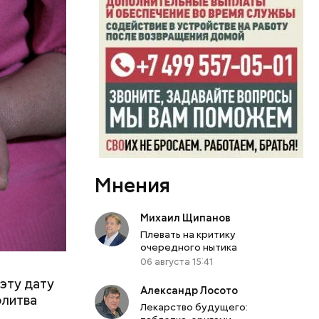
Мнения
Михаил Щипанов
Плевать на критику
очередного нытика
06 августа 15:41
эту дату
Александр Лосото
олитва
Лекарство будущего: