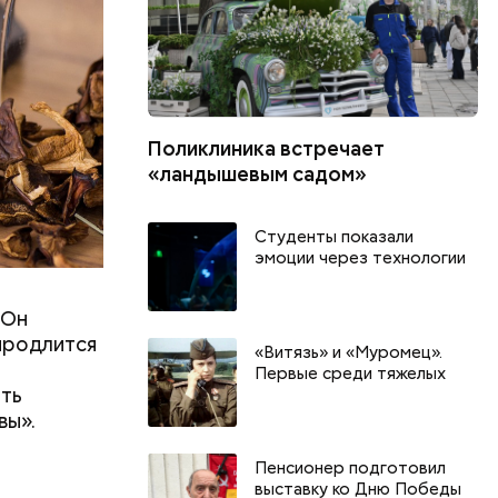
Поликлиника встречает
«ландышевым садом»
Студенты показали
эмоции через технологии
 Он
 продлится
«Витязь» и «Муромец».
Первые среди тяжелых
ить
вы».
День тульского пряника и
День шевеле
Пенсионер подготовил
День сидения на
и Междунар
выставку ко Дню Победы