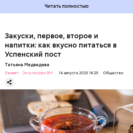
200 г шпината;
Читать полностью
100 г салата лиственного;
200 г репчатого лука;
100 г муки;
100 г растительного масла;
зелень петрушки и укропа.
Закуски, первое, второе и
напитки: как вкусно питаться в
Успенский пост
Татьяна Медведева
Сюжет:
Эксклюзивы ВМ
14 августа 2025 16:25
Общество
Баклажаны с овощами