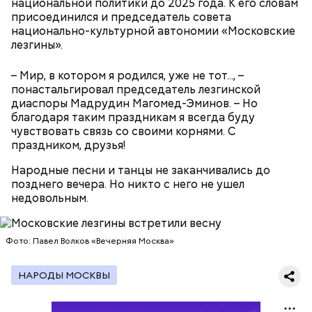
национальной политики до 2025 года. К его словам
присоединился и председатель совета
национально-культурной автономии «Московские
2-3 картофелины,
лезгины».
1 некрупное яблоко,
1 некрупный помидор,
– Мир, в котором я родился, уже не тот..., –
А еще, удержав меч палача, святой Николай спас от
2 корня сельдерея,
понастальгировал председатель лезгинской
смерти трех мужей, невинно осужденных
салатная заправка.
диаспоры Мадрудин Магомед-Эминов. – Но
корыстолюбивым градоначальником.
благодаря таким праздникам я всегда буду
чувствовать связь со своими корнями. С
праздником, друзья!
Народные песни и танцы не заканчивались до
позднего вечера. Но никто с него не ушел
недовольным.
Фото: Павел Волков «Вечерняя Москва»
НАРОДЫ МОСКВЫ