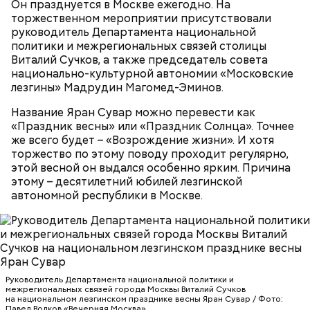
Он празднуется в Москве ежегодно. На
добром урожае. Была поговорка: «Кто Николая
зелень петрушки, укропа;
торжественном мероприятии присутствовали
любит, кто Николаю служит, тому святой Николай
1/2 стакана растительного масла;
руководитель Департамента национальной
во всякий час помогает».
100 г муки;
политики и межрегиональных связей столицы
уксус по вкусу;
Виталий Сучков, а также председатель совета
30 г сахара.
национально-культурной автономии «Московские
лезгины» Мадрудин Магомед-Эминов.
Название Яран Сувар можно перевести как
«Праздник весны» или «Праздник Солнца». Точнее
же всего будет – «Возрождение жизни». И хотя
торжество по этому поводу проходит регулярно,
этой весной он выдался особенно ярким. Причина
Святитель Николай дожил до глубокой старости и
этому – десятилетний юбилей лезгинской
скончался в середине IV века. По церковному
автономной республики в Москве.
преданию, мощи святого сохранились нетленными
и источали чудесное миро, от которого исцелилось
множество людей. В 1087 году мощи Николая
Угодника были перенесены в итальянский город
Бар (Бари), где находятся и поныне.
Кабачки в овощном соусе
Руководитель Департамента национальной политики и
межрегиональных связей города Москвы Виталий Сучков
на национальном лезгинском празднике весны Яран Сувар / Фото:
Павел Волков «Вечерняя Москва»