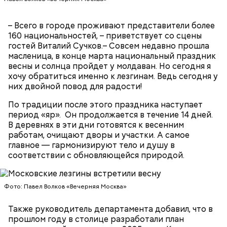
– Всего в городе проживают представители более
160 национальностей, – приветствует со сцены
гостей Виталий Сучков.– Совсем недавно прошла
масленица, в конце марта национальный праздник
весны и солнца пройдет у молдаван. Но сегодня я
хочу обратиться именно к лезгинам. Ведь сегодня у
них двойной повод для радости!
Очищенный сырой салатный сельдерей
За свою земную жизнь он совершил множество
нашинковать соломкой. Яблоки очистить от
По традиции после этого праздника наступает
добрых дел во славу Божию.
кожицы и семян, нарезать ломтиками. Так же
период «яр». Он продолжается в течение 14 дней.
нарезать вареный картофель. Продукты
В деревнях в эти дни готовятся к весенним
перемешать, полить салатной заправкой, выложить
работам, очищают дворы и участки. А самое
в салатник горкой и украсить веточками
главное — гармонизируют тело и душу в
сельдерея, кусочками свежих помидоров и
соответствии с обновляющейся природой.
ломтиками яблок.
Фото: Павел Волков «Вечерняя Москва»
Также руководитель департамента добавил, что в
прошлом году в столице разработали план