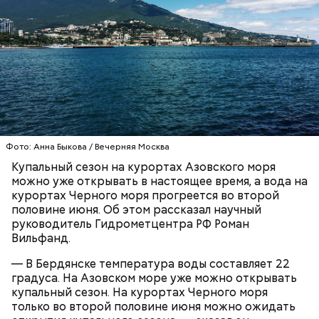
Синоптик отметил, что в Сочи, Феодосии, Алуште,
Ялте вода пока прогрелась лишь до 17 градусов
тепла, в Туапсе — до 18 градусов, а в Евпатории —
до 19 градусов.
ЧЕРНОЕ МОРЕ
ПОГОДА
КУПАЛЬНЫЙ СЕЗОН
Фото: Анна Быкова / Вечерняя Москва
Купальный сезон на курортах Азовского моря
можно уже открывать в настоящее время, а вода на
курортах Черного моря прогреется во второй
половине июня. Об этом рассказал научный
руководитель Гидрометцентра РФ Роман
Вильфанд.
— В Бердянске температура воды составляет 22
градуса. На Азовском море уже можно открывать
купальный сезон. На курортах Черного моря
только во второй половине июня можно ожидать