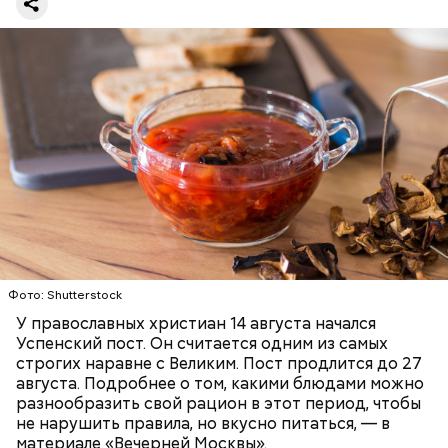
Баклажаны с овощами
ПРАВОСЛАВИЕ
ЕДА
РЕЦЕПТЫ
Читайте также:
Синоптик предупредил о переносе
купального сезона в Москве и Подмосковье
Фото: Shutterstock
У православных христиан 14 августа начался
Успенский пост. Он считается одним из самых
строгих наравне с Великим. Пост продлится до 27
августа. Подробнее о том, какими блюдами можно
разнообразить свой рацион в этот период, чтобы
не нарушить правила, но вкусно питаться, — в
материале «Вечерней Москвы».