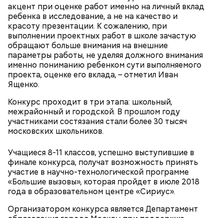
в салатник горкой и украсить веточками
акцент при оценке работ именно на личный вклад
сельдерея, кусочками свежих помидоров и
ребенка в исследование, а не на качество и
ломтиками яблок.
красоту презентации. К сожалению, при
выполнении проектных работ в школе зачастую
обращают больше внимания на внешние
параметры работы, не уделяя должного внимания
именно пониманию ребенком сути выполняемого
проекта, оценке его вклада, – отметил Иван
Ященко.
Конкурс проходит в три этапа: школьный,
межрайонный и городской. В прошлом году
2-3 картофелины,
участниками состязания стали более 30 тысяч
1 некрупное яблоко,
московских школьников.
1 некрупный помидор,
А еще, удержав меч палача, святой Николай спас от
2 корня сельдерея,
смерти трех мужей, невинно осужденных
Учащиеся 8-11 классов, успешно выступившие в
салатная заправка.
корыстолюбивым градоначальником.
финале конкурса, получат возможность принять
участие в научно-технологической программе
«Большие вызовы», которая пройдет в июле 2018
года в образовательном центре «Сириус».
Организатором конкурса является Департамент