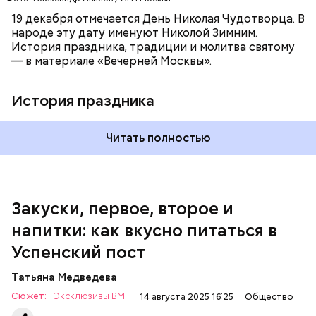
петрушки, помидоры, нарезанные небольшими
дольками, и все тушить 10-15 минут. Полученный
19 декабря отмечается День Николая Чудотворца. В
соус заправить солью, сахаром, раствором
народе эту дату именуют Николой Зимним.
лимонной кислоты или уксусом, залить им
История праздника, традиции и молитва святому
обжаренные баклажаны и тушить в жарочном
— в материале «Вечерней Москвы».
шкафу 10-15 минут. Подать баклажаны в холодном
виде.
1 кг баклажанов;
История праздника
600 г помидоров;
300 г моркови;
200 г шпината;
Читать полностью
100 г салата лиственного;
200 г репчатого лука;
100 г муки;
100 г растительного масла;
зелень петрушки и укропа.
Закуски, первое, второе и
напитки: как вкусно питаться в
Успенский пост
Татьяна Медведева
Сюжет:
Эксклюзивы ВМ
14 августа 2025 16:25
Общество