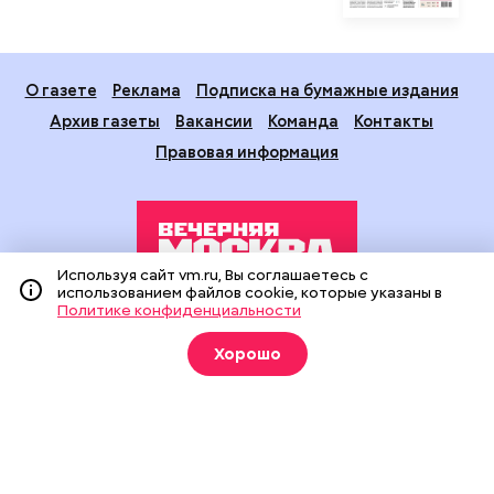
О газете
Реклама
Подписка на бумажные издания
Архив газеты
Вакансии
Команда
Контакты
Правовая информация
Используя сайт vm.ru, Вы соглашаетесь с
использованием файлов cookie, которые указаны в
Политике конфиденциальности
Издание создано при финансовой поддержке Департамента
средств массовой информации и рекламы города Москвы.
Хорошо
На сайте применяются рекомендательные технологии
(информационные технологии предоставления информации
на основе сбора, систематизации и анализа сведений,
относящихся к предпочтениям пользователей сети
«Интернет», находящихся на территории Российской
Федерации).
Сетевое издание "Вечерняя Москва" (18+) зарегистрировано