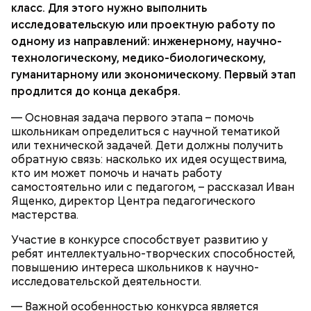
преданию, мощи святого сохранились нетленными
класс. Для этого нужно выполнить
и источали чудесное миро, от которого исцелилось
исследовательскую или проектную работу по
множество людей. В 1087 году мощи Николая
одному из направлений: инженерному, научно-
Угодника были перенесены в итальянский город
технологическому, медико-биологическому,
Бар (Бари), где находятся и поныне.
Кабачки в овощном соусе
гуманитарному или экономическому. Первый этап
продлится до конца декабря.
— Основная задача первого этапа – помочь
школьникам определиться с научной тематикой
или технической задачей. Дети должны получить
обратную связь: насколько их идея осуществима,
кто им может помочь и начать работу
самостоятельно или с педагогом, – рассказал Иван
Ященко, директор Центра педагогического
мастерства.
Участие в конкурсе способствует развитию у
Очищенный сырой салатный сельдерей
За свою земную жизнь он совершил множество
ребят интеллектуально-творческих способностей,
нашинковать соломкой. Яблоки очистить от
добрых дел во славу Божию.
повышению интереса школьников к научно-
кожицы и семян, нарезать ломтиками. Так же
исследовательской деятельности.
нарезать вареный картофель. Продукты
перемешать, полить салатной заправкой, выложить
— Важной особенностью конкурса является