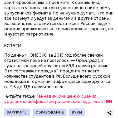
заинтересованные в предмете. К сожалению,
зарплаты у них зачастую существенно ниже, чем у
выпускников физмата. Но не нужно думать, что они
все возьмут и уедут за деньгами в другие страны.
Большинство стремится остаться в России, ведь к
2-3 картофелины,
родине привязывает не только уровень зарплат, но
1 некрупное яблоко,
и чувство патриотизма.
1 некрупный помидор,
А еще, удержав меч палача, святой Николай спас от
2 корня сельдерея,
смерти трех мужей, невинно осужденных
салатная заправка.
КСТАТИ
корыстолюбивым градоначальником.
По данным ЮНЕСКО за 2015 год (более свежей
статистики пока не появилось.
— Прим. ред.
), в
вузах за границей обучается 56,3 тысячи россиян.
Это составляет порядка 1 процента от всего
количества студентов в РФ. Больше всего русской
молодежи в Германии: цифры здесь варьируются
от 9,5 до 11,5 тысячи человек.
Читайте также:
Геннадий Онищенко оценил
уровень квалификации российских педагогов
ЗАРПЛАТЫ
ОБРАЗОВАНИЕ
ВУЗЫ