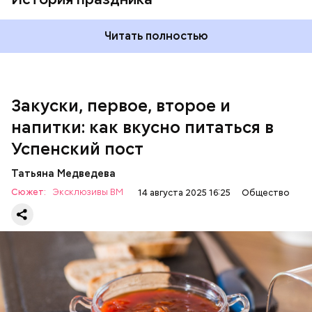
600 г помидоров;
300 г моркови;
200 г шпината;
Читать полностью
100 г салата лиственного;
200 г репчатого лука;
100 г муки;
100 г растительного масла;
зелень петрушки и укропа.
Закуски, первое, второе и
напитки: как вкусно питаться в
Успенский пост
Татьяна Медведева
Сюжет:
Эксклюзивы ВМ
14 августа 2025 16:25
Общество
Баклажаны с овощами