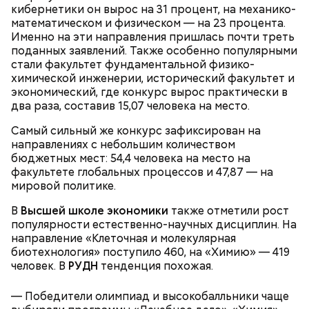
обретении его мощей.
Томаты «Без заморочек», аджика
кибернетики он вырос на 31 процент, на механико-
и лечо: топ-8 проверенных
математическом и физическом — на 23 процента.
рецептов закруток на зиму
Именно на эти направления пришлась почти треть
поданных заявлений. Также особенно популярными
стали факультет фундаментальной физико-
химической инженерии, исторический факультет и
Святой Николай Чудотворец считается
экономический, где конкурс вырос практически в
покровителем путешествующих, а также
два раза, составив 15,07 человека на место.
оберегает детей и подростков. Многие мамы
Кабачки очистить от кожицы. Нарезать
провожают своих чад на прогулку, прося святого
кружочками или дольками, предварительно удалив
Самый сильный же конкурс зафиксирован на
Николая присмотреть за ними, сберечь от разных
сердцевину. Нарезанные кабачки обвалять в муке и
направлениях с небольшим количеством
уличных происшествий. Кроме того, святому
обжарить в масле (половина нормы). Зеленый лук
бюджетных мест: 54,4 человека на место на
Николаю молятся о вразумлении своих детей,
нашинковать, слегка спас-серовать в оставшемся
факультете глобальных процессов и 47,87 — на
попавших в плохую компанию, и хуже того —
масле и добавить к нему нашинкованные листья
мировой политике.
пристрастившихся к наркотикам. Молятся
шпината, салата, зелень петрушки, помидоры,
святителю Николаю о благополучном замужестве
В
Высшей школе экономики
также отметили рост
нарезанные небольшими дольками, и все тушить 10
дочерей.
популярности естественно-научных дисциплин. На
минут. Листья шпината или салата можно заменить
направление «Клеточная и молекулярная
ботвой свеклы. Полученный соус заправить солью,
биотехнология» поступило 460, на «Химию» — 419
уксусом, сахаром. Подать кабачки в холодном
человек. В
РУДН
тенденция похожая.
виде, посыпать их рубленым укропом.
— Победители олимпиад и высокобалльники чаще
На Руси святителя Николая издавна считали
500 г помидоров;