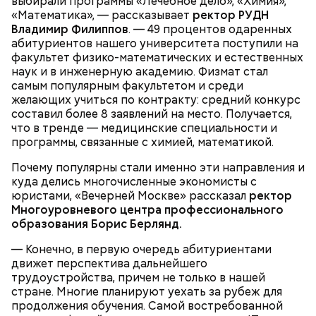
выбирали программы «Лечебное дело», «Химия»,
покровителем моряков, купцов и детей. Ему
150 г шпината;
«Математика», — рассказывает
молились и земледельцы — о хорошей погоде, о
ректор РУДН
50 г лиственного салата;
Владимир Филиппов
добром урожае. Была поговорка: «Кто Николая
. — 49 процентов одаренных
зелень петрушки, укропа;
абитуриентов нашего университета поступили на
любит, кто Николаю служит, тому святой Николай
1/2 стакана растительного масла;
факультет физико-математических и естественных
во всякий час помогает».
100 г муки;
наук и в инженерную академию. Физмат стал
уксус по вкусу;
самым популярным факультетом и среди
30 г сахара.
желающих учиться по контракту: средний конкурс
составил более 8 заявлений на место. Получается,
что в тренде — медицинские специальности и
программы, связанные с химией, математикой.
Почему популярны стали именно эти направления и
куда делись многочисленные экономисты с
Святитель Николай дожил до глубокой старости и
юристами, «Вечерней Москве» рассказал
ректор
скончался в середине IV века. По церковному
Многоуровневого центра профессионального
преданию, мощи святого сохранились нетленными
образования
Борис Берлянд.
и источали чудесное миро, от которого исцелилось
— Конечно, в первую очередь абитуриентами
множество людей. В 1087 году мощи Николая
движет перспектива дальнейшего
Угодника были перенесены в итальянский город
трудоустройства, причем не только в нашей
Бар (Бари), где находятся и поныне.
Кабачки в овощном соусе
стране. Многие планируют уехать за рубеж для
продолжения обучения. Самой востребованной