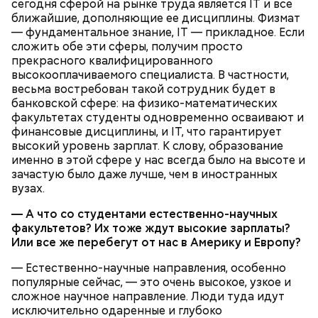
сегодня сферой на рынке труда является IT и все
ближайшие, дополняющие ее дисциплины. Физмат
— фундаментальное знание, IT — прикладное. Если
сложить обе эти сферы, получим просто
прекрасного квалифицированного
высокооплачиваемого специалиста. В частности,
весьма востребован такой сотрудник будет в
банковской сфере: на физико-математических
факультетах студенты одновременно осваивают и
финансовые дисциплины, и IT, что гарантирует
высокий уровень зарплат. К слову, образование
Очищенный сырой салатный сельдерей
За свою земную жизнь он совершил множество
именно в этой сфере у нас всегда было на высоте и
нашинковать соломкой. Яблоки очистить от
добрых дел во славу Божию.
зачастую было даже лучше, чем в иностранных
кожицы и семян, нарезать ломтиками. Так же
вузах.
нарезать вареный картофель. Продукты
перемешать, полить салатной заправкой, выложить
— А что со студентами естественно-научных
в салатник горкой и украсить веточками
факультетов? Их тоже ждут высокие зарплаты?
сельдерея, кусочками свежих помидоров и
Или все же перебегут от нас в Америку и Европу?
ломтиками яблок.
— Естественно-научные направления, особенно
популярные сейчас, — это очень высокое, узкое и
сложное научное направление. Люди туда идут
исключительно одаренные и глубоко