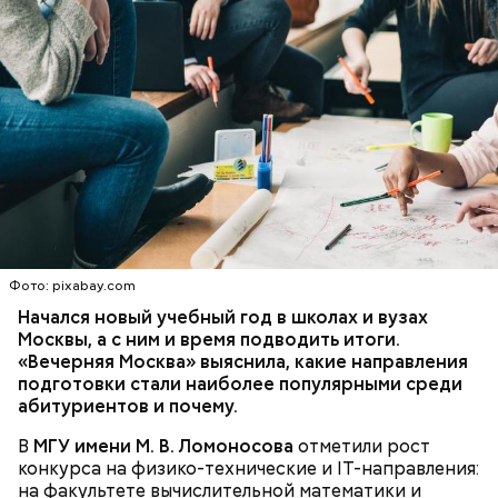
Грибной суп с фасолью
Молитва Николаю чудотворцу
Фото: pixabay.com
Начался новый учебный год в школах и вузах
Москвы, а с ним и время подводить итоги.
«Вечерняя Москва» выяснила, какие направления
подготовки стали наиболее популярными среди
Множество людей совершают паломнические
абитуриентов и почему.
поездки, чтобы поклониться мощам Святителя
Николая, которые находятся в Италии. 19 декабря
В
МГУ имени М. В. Ломоносова
отметили рост
отмечается Никола Зимний, а 22 мая Никола вешний
конкурса на физико-технические и IT-направления:
Первые блюда
или летний. Этот день установлен в память об
на факультете вычислительной математики и