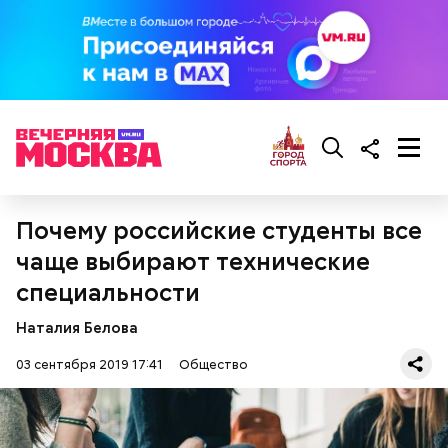
300-400 г шампиньонов или других свежих
грибов;
О, всесвятый Николае, угодниче преизрядный
3 ст. ложки фасоли;
Господень, теплый наш заступниче, и везде в
по 1 моркови и репчатой луковице;
скорбех скорый помощниче!
3 ст. ложки растительного масла;
зелень, черный молотый перец и соль по вкусу.
Почему российские студенты все
чаще выбирают технические
специальности
Наталия Белова
03 сентября 2019 17:41
Общество