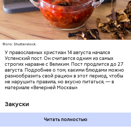
ПРАВОСЛАВИЕ
ЕДА
РЕЦЕПТЫ
Читайте также:
Синоптик предупредил о переносе
купального сезона в Москве и Подмосковье
Фото: Shutterstock
У православных христиан 14 августа начался
Успенский пост. Он считается одним из самых
строгих наравне с Великим. Пост продлится до 27
августа. Подробнее о том, какими блюдами можно
разнообразить свой рацион в этот период, чтобы
не нарушить правила, но вкусно питаться, — в
материале «Вечерней Москвы».
Закуски
Читать полностью
По словам Вильфанда, с середины следующей