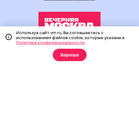
Используя сайт vm.ru, Вы соглашаетесь с
использованием файлов cookie, которые указаны в
Политике конфиденциальности
Издание создано при финансовой поддержке Департамента
средств массовой информации и рекламы города Москвы.
Хорошо
На сайте применяются рекомендательные технологии
(информационные технологии предоставления информации
на основе сбора, систематизации и анализа сведений,
относящихся к предпочтениям пользователей сети
«Интернет», находящихся на территории Российской
Федерации).
Сетевое издание "Вечерняя Москва" (18+) зарегистрировано
в Федеральной службе по надзору в сфере связи,
информационных технологий и массовых коммуникаций
(Роскомнадзор). Свидетельство о регистрации ЭЛ № ФС 77 -
90524 от 09.12.2025. Учредитель: АО "Редакция газеты
"Вечерняя Москва". Главный редактор
vm.ru
: Александр
Геннадьевич Глуходедов. Адрес редакции: 127015, г.Москва,
Бумажный пр-д, д. 14, стр. 2. Телефон:
+7(499)557-04-24
. Адрес
эл.почты:
edit@vm.ru
. Почта для связи с редакцией сайта:
news@vm.ru
.