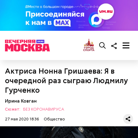
Актриса Нонна Гришаева: Я в
очередной раз сыграю Людмилу
Гурченко
Вторые блюда
Ирина Ковган
Сюжет:
БЕЗ КОРОНАВИРУСА
27 мая 2020 18:36
Общество
Фасоль перебрать, вымыть, замочить на 10-12 часов,
сварить до готовности в той воде, в которой она