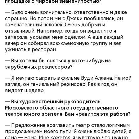
площадке с мировой знаменитостью?
— Было очень волнительно, ответственно и даже
страшно. Но потом мы с Джеки пообщались, он
замечательный человек. Очень добрый и
отзывчивый. Например, когда он видел, что я
Суп картофельный с перловой крупой
замерзла, укрывал меня одеялом. А еще каждый
вечер он собирал всю съемочную группу и вел
ужинать в ресторан.
— Вы хотели бы сняться у кого-нибудь из
На Николу никому нельзя было грустить —
зарубежных режиссеров?
считалось, что это принесет суровые морозы.
Впрочем, в этот день погода и без того обычно
Морковь, петрушку, репу и репчатый лук очистить,
— Я мечтаю сыграть в фильме Вуди Аллена. На мой
бывала студеной.
промыть, нарезать тонкими квадратиками,
взгляд, он гениальный режиссер. Раз в год он
сложить в сотейник, добавить растительное масло
выдает шедевр.
и спассеровать до готовности. Капусту промыть и
— Вы художественный руководитель
нарезать крупными шашками. Картофель очистить
Московского областного государственного
и нарезать кубиками. В кипящую воду опустить
театра юного зрителя. Вам нравится эта работа?
капусту, дать вскипеть, затем опустить картофель
и спассерованные овощи и при медленном
— Предложение возглавить театр стало логичным
кипении варить 15-20 минут. В конце варки в суп
продолжением моего пути. Я очень люблю детей, я
положить красные помидоры, нарезанные
сама — мама. Мне кажется, я чувствую, что нужно