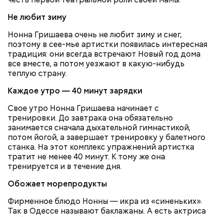
Не любит зиму
Нонна Гришаева очень не любит зиму и снег,
поэтому в сее-мье артистки появилась интересная
традиция: они всегда встречают Новый год дома
все вместе, а потом уезжают в какую-нибудь
теплую страну.
Каждое утро — 40 минут зарядки
Свое утро Нонна Гришаева начинает с
тренировки. До завтрака она обязательно
Очищенный сырой салатный сельдерей
За свою земную жизнь он совершил множество
занимается сначала дыхательной гимнастикой,
нашинковать соломкой. Яблоки очистить от
добрых дел во славу Божию.
потом йогой, а завершает тренировку у балетного
кожицы и семян, нарезать ломтиками. Так же
станка. На этот комплекс упражнений артистка
нарезать вареный картофель. Продукты
тратит не менее 40 минут. К тому же она
перемешать, полить салатной заправкой, выложить
тренируется и в течение дня.
в салатник горкой и украсить веточками
сельдерея, кусочками свежих помидоров и
Обожает морепродукты
ломтиками яблок.
Фирменное блюдо Нонны — икра из «синеньких».
Так в Одессе называют баклажаны. А есть актриса