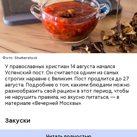
ПРАВОСЛАВИЕ
ЕДА
РЕЦЕПТЫ
Читайте также:
Синоптик предупредил о переносе
купального сезона в Москве и Подмосковье
Фото: Shutterstock
У православных христиан 14 августа начался
Успенский пост. Он считается одним из самых
строгих наравне с Великим. Пост продлится до 27
августа. Подробнее о том, какими блюдами можно
разнообразить свой рацион в этот период, чтобы
не нарушить правила, но вкусно питаться, — в
материале «Вечерней Москвы».
Закуски
Читать полностью