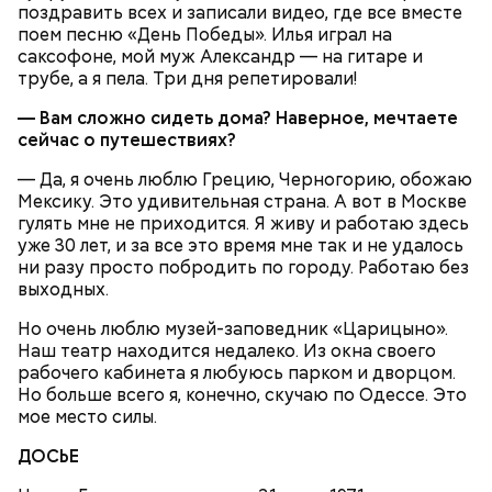
отмечается Никола Зимний, а 22 мая Никола вешний
поздравить всех и записали видео, где все вместе
Первые блюда
или летний. Этот день установлен в память об
поем песню «День Победы». Илья играл на
обретении его мощей.
Томаты «Без заморочек», аджика
саксофоне, мой муж Александр — на гитаре и
и лечо: топ-8 проверенных
трубе, а я пела. Три дня репетировали!
рецептов закруток на зиму
— Вам сложно сидеть дома? Наверное, мечтаете
сейчас о путешествиях?
Святой Николай Чудотворец считается
— Да, я очень люблю Грецию, Черногорию, обожаю
покровителем путешествующих, а также
Мексику. Это удивительная страна. А вот в Москве
оберегает детей и подростков. Многие мамы
гулять мне не приходится. Я живу и работаю здесь
Кабачки очистить от кожицы. Нарезать
провожают своих чад на прогулку, прося святого
уже 30 лет, и за все это время мне так и не удалось
кружочками или дольками, предварительно удалив
Николая присмотреть за ними, сберечь от разных
ни разу просто побродить по городу. Работаю без
сердцевину. Нарезанные кабачки обвалять в муке и
уличных происшествий. Кроме того, святому
выходных.
обжарить в масле (половина нормы). Зеленый лук
Николаю молятся о вразумлении своих детей,
нашинковать, слегка спас-серовать в оставшемся
попавших в плохую компанию, и хуже того —
Но очень люблю музей-заповедник «Царицыно».
масле и добавить к нему нашинкованные листья
пристрастившихся к наркотикам. Молятся
Наш театр находится недалеко. Из окна своего
шпината, салата, зелень петрушки, помидоры,
святителю Николаю о благополучном замужестве
рабочего кабинета я любуюсь парком и дворцом.
нарезанные небольшими дольками, и все тушить 10
дочерей.
Но больше всего я, конечно, скучаю по Одессе. Это
минут. Листья шпината или салата можно заменить
мое место силы.
ботвой свеклы. Полученный соус заправить солью,
уксусом, сахаром. Подать кабачки в холодном
ДОСЬЕ
виде, посыпать их рубленым укропом.