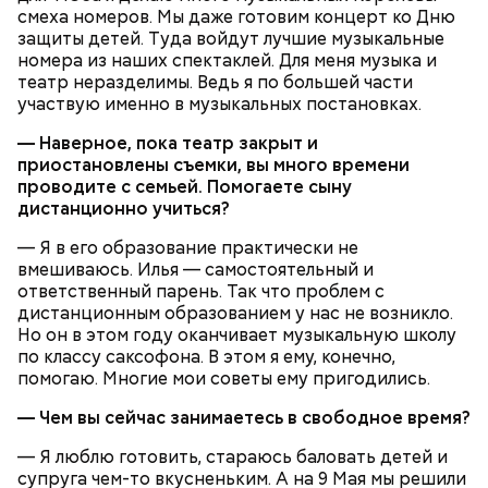
смеха номеров. Мы даже готовим концерт ко Дню
защиты детей. Туда войдут лучшие музыкальные
номера из наших спектаклей. Для меня музыка и
Грибной суп с фасолью
театр неразделимы. Ведь я по большей части
Молитва Николаю чудотворцу
участвую именно в музыкальных постановках.
— Наверное, пока театр закрыт и
приостановлены съемки, вы много времени
проводите с семьей. Помогаете сыну
дистанционно учиться?
— Я в его образование практически не
вмешиваюсь. Илья — самостоятельный и
ответственный парень. Так что проблем с
дистанционным образованием у нас не возникло.
Но он в этом году оканчивает музыкальную школу
по классу саксофона. В этом я ему, конечно,
помогаю. Многие мои советы ему пригодились.
— Чем вы сейчас занимаетесь в свободное время?
Множество людей совершают паломнические
поездки, чтобы поклониться мощам Святителя
— Я люблю готовить, стараюсь баловать детей и
Николая, которые находятся в Италии. 19 декабря
супруга чем-то вкусненьким. А на 9 Мая мы решили