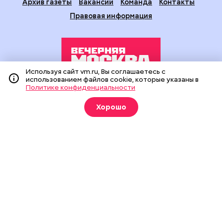
Архив газеты
Вакансии
Команда
Контакты
Правовая информация
Используя сайт vm.ru, Вы соглашаетесь с
использованием файлов cookie, которые указаны в
Политике конфиденциальности
Издание создано при финансовой поддержке Департамента
средств массовой информации и рекламы города Москвы.
Хорошо
На сайте применяются рекомендательные технологии
(информационные технологии предоставления информации
на основе сбора, систематизации и анализа сведений,
относящихся к предпочтениям пользователей сети
«Интернет», находящихся на территории Российской
Федерации).
Сетевое издание "Вечерняя Москва" (18+) зарегистрировано
в Федеральной службе по надзору в сфере связи,
информационных технологий и массовых коммуникаций
(Роскомнадзор). Свидетельство о регистрации ЭЛ № ФС 77 -
90524 от 09.12.2025. Учредитель: АО "Редакция газеты
"Вечерняя Москва". Главный редактор
vm.ru
: Александр
Геннадьевич Глуходедов. Адрес редакции: 127015, г.Москва,
Бумажный пр-д, д. 14, стр. 2. Телефон:
+7(499)557-04-24
. Адрес