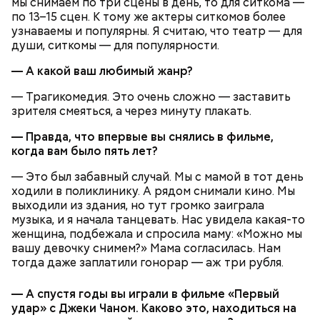
мы снимаем по три сцены в день, то для ситкома —
19 декабря всегда начиналось сватовство.
плиты. При подаче на стол посыпать суп зеленью
по 13–15 сцен. К тому же актеры ситкомов более
При этом приговаривали: «Выбирай не
укропа и петрушки.
узнаваемы и популярны. Я считаю, что театр — для
невесту, а сваху». Молодежь готовилась к
души, ситкомы — для популярности.
зимним посиделкам.
В этот день открывались зимние сельские
— А какой ваш любимый жанр?
базары и ярмарки: «Никольский торг всему
указ», «Цены на хлеб строит Никольский
— Трагикомедия. Это очень сложно — заставить
1/2 стакана перловой крупы;
торг».
зрителя смеяться, а через минуту плакать.
6-8 картофелин;
Ежели на Николу ростепель, ссылались на
по 1/2 корня моркови и петрушки;
проказы поспешной зимы: «Привезли зиму на
— Правда, что впервые вы снялись в фильме,
1 головка лука репчатого;
санях до Николы, вот тебе и жданная
когда вам было пять лет?
соль, зелень укропа и петрушки по вкусу.
оттепель».
— Это был забавный случай. Мы с мамой в тот день
ходили в поликлинику. А рядом снимали кино. Мы
выходили из здания, но тут громко заиграла
Традиции и приметы
музыка, и я начала танцевать. Нас увидела какая-то
женщина, подбежала и спросила маму: «Можно мы
вашу девочку снимем?» Мама согласилась. Нам
тогда даже заплатили гонорар — аж три рубля.
— А спустя годы вы играли в фильме «Первый
удар» с Джеки Чаном. Каково это, находиться на