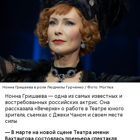
вымачивалась, доведя ее до 2 литров свободного
от фасоли объема. Слить фасолевый отвар и
варить в нем борщ. В кипящий отвар добавить
семя укропа, нашинкованную свеклу, морковь,
коренья, соль и варить до слабой остаточной
свекольной окраски овощного отвара. Затем
250-300 г фасоли;
добавить нашинкованную соломкой капусту и,
1 свекла среднего размера;
когда борщ закипит, ввести лук, спассерованный
300 г белокочанной капусты;
на растительном масле с томатом-пюре или
1 болгарский перец;
свежими помидорами. За 2-3 минуты до окончания
1-2 моркови;
варки заправить борщ растертым чесноком,
1 корешок петрушки;
болгарским перцем, зеленью укропа или петрушки.
1-2 луковицы;
Хмели-сунели добавить по вкусу. Довести до
1 ст. ложка томатной пасты или 2-3 свежих
кипения.
помидора;
Нонна Гришаева в роли Людмилы Гурченко / Фото: Могтюз
3-4 ст. ложки растительного масла;
Нонна Гришаева — одна из самых известных и
1 ст. ложка сахара;
востребованных российских актрис. Она
2 л воды;
рассказала «Вечерке» о работе в Театре юного
семя укропа, хмели-сунели, зелень петрушки,
зрителя, съемках с Джеки Чаном и своем месте
укропа.
силы.
— В марте на новой сцене Театра имени
Вахтангова состоялась премьера спектакля