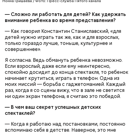
Нонна Гришаева / Фото: Пресс-служба Пятого канала
календарь
— Сложно ли работать для детей? Как удержать
внимание ребенка во время представления?
— Как говорил Константин Станиславский, «для
детей нужно играть так же, как и для взрослых,
только гораздо лучше, тоньше, культурнее и
совершеннее».
Я согласна. Ведь обмануть ребенка невозможно.
Помози мне грешному и унылому в настоящем сем
Если взрослый, даже если ему неинтересно,
житии, умоли Господа Бога даровати ми
спокойно досидит до конца спектакля, то ребенок
Фасоль замочить на ночь, затем промыть, опустить
оставление всех моих грехов, елико согреших от
начинает крутиться, играть в телефон. Одна из
в кипяток, варить 5-6 минут, настоять 40-60 минут.
юности моея, во всем житии моем, делом, словом,
моих миссий — борьба с гаджетоманией. Каждый
Морковь натереть на терке, лук и грибы порубить.
помышлением и всеми моими чувствы; и во исходе
раз, когда я со сцены вижу, что в зале не светится
Воду с фасолью довести до кипения, опустить в
души моея помози ми окаянному, умоли Господа
ни один экран телефона, я считаю это победой.
нее грибы, морковь и лук, посолить по вкусу,
Бога, всея твари Содетеля, избавити мя воздушных
варить 6-8 минут. Настоять 20-30 минут. При
мытарств и вечного мучения: да всегда прославляю
— В чем ваш секрет успешных детских
подаче на стол заправить суп растительным
Отца и Сына и Святаго Духа, и твое милостивное
спектаклей?
маслом, посыпать зеленью укропа и петрушки и
предстательство, ныне и присно и во веки веков.
черным молотым перцем.
Аминь.
— Когда я работаю над постановками, постоянно
вспоминаю себя в детстве. Наверное, это мне