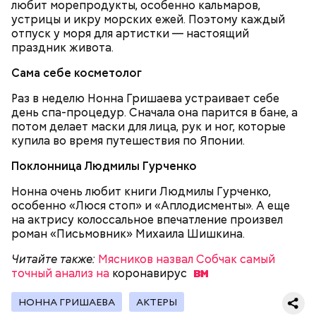
любит морепродукты, особенно кальмаров,
устрицы и икру морских ежей. Поэтому каждый
отпуск у моря для артистки — настоящий
праздник живота.
Сама себе косметолог
2-3 картофелины,
Раз в неделю Нонна Гришаева устраивает себе
1 некрупное яблоко,
день спа-процедур. Сначала она парится в бане, а
1 некрупный помидор,
потом делает маски для лица, рук и ног, которые
А еще, удержав меч палача, святой Николай спас от
2 корня сельдерея,
купила во время путешествия по Японии.
смерти трех мужей, невинно осужденных
салатная заправка.
корыстолюбивым градоначальником.
Поклонница Людмилы Гурченко
Нонна очень любит книги Людмилы Гурченко,
особенно «Люся стоп» и «Аплодисменты». А еще
на актрису колоссальное впечатление произвел
роман «Письмовник» Михаила Шишкина.
Читайте также:
Мясников назвал Собчак самый
точный анализ на
коронавирус
НОННА ГРИШАЕВА
АКТЕРЫ