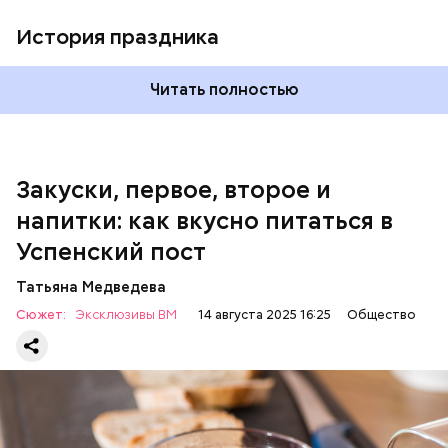
виде.
1 кг баклажанов;
История праздника
600 г помидоров;
300 г моркови;
200 г шпината;
Читать полностью
100 г салата лиственного;
200 г репчатого лука;
100 г муки;
100 г растительного масла;
зелень петрушки и укропа.
Закуски, первое, второе и
напитки: как вкусно питаться в
Успенский пост
Татьяна Медведева
Сюжет:
Эксклюзивы ВМ
14 августа 2025 16:25
Общество
Баклажаны с овощами