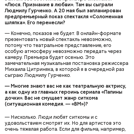
«Люся. Признание в любви». Там вы сыграли
Людмилу Гурченко. А 20 мая был запланирован
предпремьерный показ спектакля «Соломенная
Борщ с фасолью
шляпка». Его перенесли?
— Конечно, показов не будет. В онлайн-формате
презентовать новый спектакль невозможно,
потому что театральное представление, его
особую атмосферу невозможно передать через
камеру. Премьера будет осенью. Это
замечательная музыкальная постановка режиссера
Михаила Цитриняка, в которой я в очередной раз
сыграю Людмилу Гурченко.
Крупу перловую перебрать, промыть в теплой
Также «Вечерняя Москва» узнала,
что можно и
воде и сварить в небольшом количестве воды. В
— Многие знают вас не как театральную актрису,
нельзя делать в этот особенный день
.
другой кастрюле в кипящую воду опустить
а как одну из главных героинь сериала «Папины
очищенный, промытый и нарезанный дольками
дочки». Вас не смущает жанр ситкома
Иней на Николу — к урожаю. На день Николая
картофель, дать повариться 15-20 минут. Затем
(ситуационная комедия. — «ВМ»)?
зима ходит с гвоздем.
опустить нарезанные мелкими кубиками и
Каков день в Николая зимнего, такой и в
спассерованные на растительном масле морковь,
— Нисколько. Люди любят ситкомы и с
Николая летнего.
петрушку и репчатый лук, готовую перловую крупу
удовольствием смотрят их. Но для артистов это
Коли зима до Николина дня след заметает,
с отваром, дать прокипеть 5-6 минут, заправить
очень тяжелая работа. Если для фильма, например,
дороге не стоять.
солью, перцем и сдвинуть кастрюлю на край