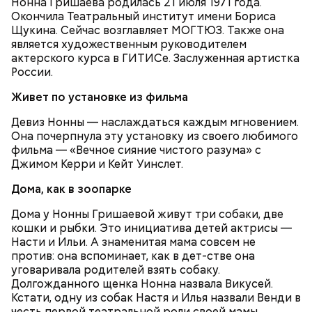
Нонна Гришаева родилась 21 июля 1971 года.
На Руси святителя Николая издавна считали
500 г помидоров;
Окончила Театральный институт имени Бориса
покровителем моряков, купцов и детей. Ему
150 г шпината;
Щукина. Сейчас возглавляет МОГТЮЗ. Также она
молились и земледельцы — о хорошей погоде, о
50 г лиственного салата;
является художественным руководителем
добром урожае. Была поговорка: «Кто Николая
зелень петрушки, укропа;
актерского курса в ГИТИСе. Заслуженная артистка
любит, кто Николаю служит, тому святой Николай
1/2 стакана растительного масла;
России.
во всякий час помогает».
100 г муки;
Живет по установке из фильма
уксус по вкусу;
30 г сахара.
Девиз Нонны — наслаждаться каждым мгновением.
Она почерпнула эту установку из своего любимого
фильма — «Вечное сияние чистого разума» с
Джимом Керри и Кейт Уинслет.
Дома, как в зоопарке
Дома у Нонны Гришаевой живут три собаки, две
Святитель Николай дожил до глубокой старости и
кошки и рыбки. Это инициатива детей актрисы —
скончался в середине IV века. По церковному
Насти и Ильи. А знаменитая мама совсем не
преданию, мощи святого сохранились нетленными
против: она вспоминает, как в дет-стве она
и источали чудесное миро, от которого исцелилось
уговаривала родителей взять собаку.
множество людей. В 1087 году мощи Николая
Долгожданного щенка Нонна назвала Викусей.
Угодника были перенесены в итальянский город
Кстати, одну из собак Настя и Илья назвали Венди в
Бар (Бари), где находятся и поныне.
Кабачки в овощном соусе
честь первой театральной роли своей мамы.