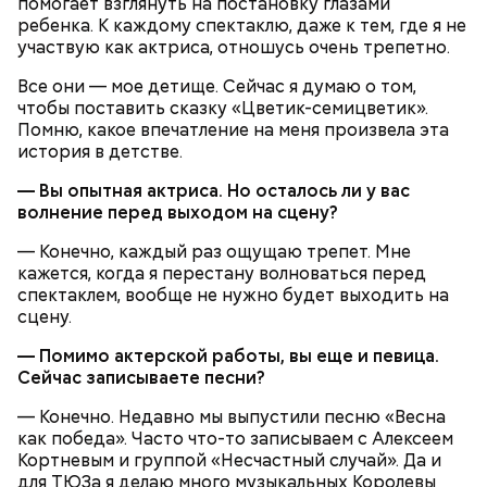
помогает взглянуть на постановку глазами
ребенка. К каждому спектаклю, даже к тем, где я не
участвую как актриса, отношусь очень трепетно.
Все они — мое детище. Сейчас я думаю о том,
300-400 г шампиньонов или других свежих
чтобы поставить сказку «Цветик-семицветик».
грибов;
Помню, какое впечатление на меня произвела эта
О, всесвятый Николае, угодниче преизрядный
3 ст. ложки фасоли;
история в детстве.
Господень, теплый наш заступниче, и везде в
по 1 моркови и репчатой луковице;
скорбех скорый помощниче!
— Вы опытная актриса. Но осталось ли у вас
3 ст. ложки растительного масла;
волнение перед выходом на сцену?
зелень, черный молотый перец и соль по вкусу.
— Конечно, каждый раз ощущаю трепет. Мне
кажется, когда я перестану волноваться перед
спектаклем, вообще не нужно будет выходить на
сцену.
— Помимо актерской работы, вы еще и певица.
Сейчас записываете песни?
— Конечно. Недавно мы выпустили песню «Весна
как победа». Часто что-то записываем с Алексеем
Кортневым и группой «Несчастный случай». Да и
для ТЮЗа я делаю много музыкальных Королевы