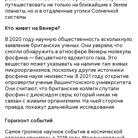
Сутки с лишним
путешествовать не только на ближайшие к Земле
планеты, но и в отдаленные уголки Солнечной
системы.
Кто живет на Венере?
В 2020 году научную общественность всколыхнуло
заявление британских ученых. Они уверяли, что
смогли обнаружить в атмосфере Венеры молекулы
фосфина — бесцветного ядовитого газа. Это
вещество может указывать на наличие там живых
микроорганизмов, поскольку другие источники
фосфина науке неизвестны. В 2021 году открытие
опровергли ученые Вашингтонского университета.
Они считают, что британские коллеги спутали
фосфин с диоксидом серы, который никак не
связан с живыми организмами. На чьей стороне
В повседневной жизни Макеев редко вспоминает
правда, покажут дальнейшие исследования.
участие в ликвидации чернобыльской катастрофы.
Но отмечает, что в случае возникновения подобной
Горизонт
событий
чрезвычайной ситуации не раздумывая пошел бы
на ее ликвидацию.
Самое громкое научное событие в космической
отрасли случилось в 2019 году. Международный