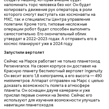
напоминать торс человека без ног. Он будет
копировать движения рук оператора, в роли
которого смогут выступать как космонавты на
МКС, так и специалисты Центра управления
полетами. Кроме того, типовые несложные
операции робот будет способен выполнять
самостоятельно. Его окончательный облик
утвердят в 2022–2023 годах. А отправить его в
космос планируют уже в 2024 году.
— Особенно с мая по август. Столкнуться с
По словам Макеева, авария на АЭС научила мир
явлением можно и осенью, но вероятность уже
З
апустили вертолет
многому. Важно помнить, что мир очень хрупкий,
ниже. Август — основное время. Оно совпадает с
нужно его беречь.
максимальной активностью гроз: конец июля —
Сейчас на Марсе работает не только планетоход
начало августа, — добавил Бычков.
Perseverance. На своем корпусе он доставил на
Красную планету беспилотный вертолет Ingenuity.
Он весит всего 1,8 килограмма, а его высота — 490
миллиметров. Аппарат отправлен на Марс с целью
доказать возможность полета в атмосфере
планеты. Он оснащен двумя камерами и уже
прислал первые снимки на Землю. Сейчас его
используют для изучения возможности улучшать
навигации планетоходов.