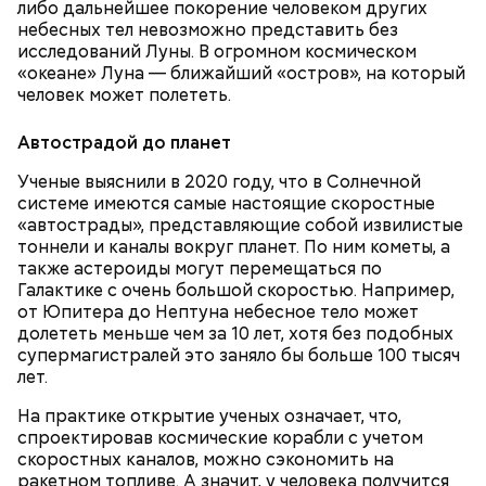
либо дальнейшее покорение человеком других
небесных тел невозможно представить без
Петр Безсилко сегодня работает в Управлении
исследований Луны. В огромном космическом
Департамента ГОЧСиПБ Восточного округа
«океане» Луна — ближайший «остров», на который
столицы. В 1986 году он служил в полку
человек может полететь.
гражданской обороны под Донецком. В день
своего 28-летия, 12 июня, Безсилко получил приказ
Автострадой до планет
прибыть в Чернобыль.
Ученые выяснили в 2020 году, что в Солнечной
системе имеются самые настоящие скоростные
«автострады», представляющие собой извилистые
тоннели и каналы вокруг планет. По ним кометы, а
также астероиды могут перемещаться по
Галактике с очень большой скоростью. Например,
от Юпитера до Нептуна небесное тело может
долететь меньше чем за 10 лет, хотя без подобных
супермагистралей это заняло бы больше 100 тысяч
лет.
На практике открытие ученых означает, что,
спроектировав космические корабли с учетом
скоростных каналов, можно сэкономить на
ракетном топливе. А значит, у человека получится