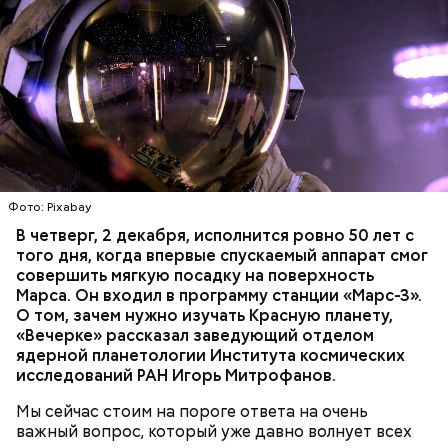
неопределенность и некая неизвестность. Глазами
вправо-влево водили, но паники не было. Была
загадочность, интерес. Была настороженность без
пугливости. Да и такой возраст — горы готовы
свернуть, — говорит ликвидатор.
Фото: Pixabay
В четверг, 2 декабря, исполнится ровно 50 лет с
того дня, когда впервые спускаемый аппарат смог
совершить мягкую посадку на поверхность
По словам Безсилко, многие солдаты, которые с
Марса.
Он входил в программу станции «Марс-3».
первых дней уехали в Чернобыль, к 12 июня еще не
О том, зачем нужно изучать Красную планету,
вернулись. Поэтому спросить кого-то о том, что
«Вечерке» рассказал заведующий отделом
происходит на месте катастрофы, было
ядерной планетологии Института космических
невозможно. Например, не с кем было
исследований РАН Игорь Митрофанов
.
посоветоваться о том, что взять с собой.
Мы сейчас стоим на пороге ответа на очень
важный вопрос, который уже давно волнует всех