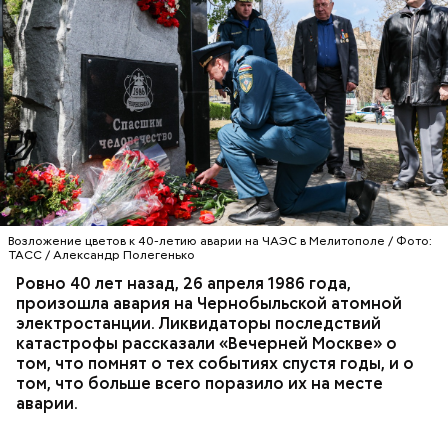
Специалист гражданской обороны Московского
авиацентра Владимир Макеев в 1986 году служил в
Киеве в отдельном механизированном полку
гражданской обороны. На тот момент, когда
произошла авария на Чернобыльской атомной
АВАРИИ
ЧЕРНОБЫЛЬ
ИСТОРИЯ
станции, ему было 26 лет.
Возложение цветов к 40-летию аварии на ЧАЭС в Мелитополе / Фото:
ТАСС / Александр Полегенько
Ровно 40 лет назад, 26 апреля 1986 года,
произошла авария на Чернобыльской атомной
электростанции. Ликвидаторы последствий
катастрофы рассказали «Вечерней Москве» о
том, что помнят о тех событиях спустя годы, и о
том, что больше всего поразило их на месте
аварии.