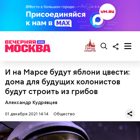
Однако Безсилко понимал, чем он будет заниматься
на месте катастрофы: радиация и ликвидация
последствий для него — «как пинцет или скальпель
для доктора».
И на Марсе будут яблони цвести:
дома для будущих колонистов
будут строить из грибов
Александр Кудрявцев
01 декабря 2021 14:14
Общество
— Представление было. У нас даже кто-то рапорт
написал на увольнение, чтобы туда не ехать. Была