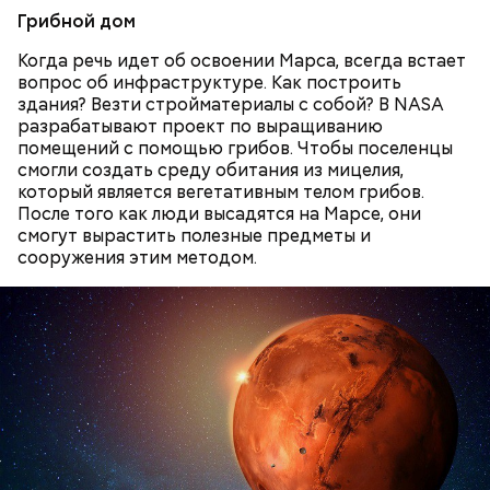
Грибной дом
Когда речь идет об освоении Марса, всегда встает
вопрос об инфраструктуре. Как построить
здания? Везти стройматериалы с собой? В NASA
— Каждый год 26 апреля ездим на Митинское
разрабатывают проект по выращиванию
кладбище. Для нас это важная дата. Потом
Он также рассказал, что появление шаровых
помещений с помощью грибов. Чтобы поселенцы
собираемся где-нибудь за столом и говорим о
молний не редкость и в Москве.
смогли создать среду обитания из мицелия,
личном, не о катастрофе, — добавляет он.
который является вегетативным телом грибов.
После того как люди высадятся на Марсе, они
смогут вырастить полезные предметы и
сооружения этим методом.
Макеев ежегодно встречается с коллегами по