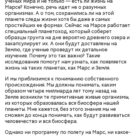
ученых мира и не только — есть ли жизнь на
Марсе? Конечно, речь идет не о разумных
организмах. А о том, сохранились ли на этой
планете следы жизни хотя бы даже в самых
простейших ее формах. Сейчас на Марсе работает
специальный планетоход, который соберет
образцы грунта на дне вероятно древнего озера и
закапсулирует их. А они будут доставлены на
Землю, где ученые проведут их детальное
— Пришла команда, что случилась катастрофа.
изучение. Почему это так важно? Такие
Сказали, что наша очередь на выезд в Чернобыль
исследования помогут нам узнать, как появляется
скоро подойдет. И вот с 14 июня я был там, —
жизнь на таких планетах, как Марс и Земля.
вспоминает он.
И мы приблизимся к пониманию собственного
происхождения. Мы должны понимать, каким
образом четыре миллиарда лет тому назад на
Земле возникли те примитивные живые организмы,
из которых образовалась вся биосфера нашей
планеты. Мне кажется, без этого знания мы не
сможем до конца понимать, как будут развиваться
человечество и вся биосфера.
Однако ни программу по полету на Марс, ни какое-