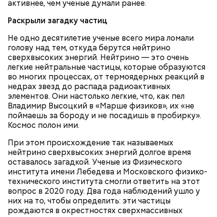
активнее, чем ученые думали ранее.
Раскрыли загадку частиц
Не одно десятилетие ученые всего мира ломали
голову над тем, откуда берутся нейтрино
сверхвысоких энергий. Нейтрино — это очень
легкие нейтральные частицы, которые образуются
во многих процессах, от термоядерных реакций в
недрах звезд до распада радиоактивных
элементов. Они настолько легкие, что, как пел
Владимир Высоцкий в «Марше физиков», их «не
— Заранее предсказать, как объект себя поведет,
поймаешь за бороду и не посадишь в пробирку».
невозможно. Если допустить резкое движение,
Космос полон ими.
Вернулся Макеев в Киев в ночь с 3 на 4 мая. По его
поток воздуха может увлечь шар за человеком, и
словам, ему казалось, что он вернулся домой с
При этом происхождение так называемых
тот будет следовать за ним до тех пор, пока не
фронта с победой.
нейтрино сверхвысоких энергий долгое время
угаснет, — объяснил Бычков. — Но чаще всего они
оставалось загадкой. Ученые из Физического
не взрываются. Это редкий случай. Обычно энергия
института имени Лебедева и Московского физико-
у них кончается и они затухают.
технического института смогли ответить на этот
вопрос в 2020 году. Два года наблюдений ушло у
них на то, чтобы определить: эти частицы
рождаются в окрестностях сверхмассивных