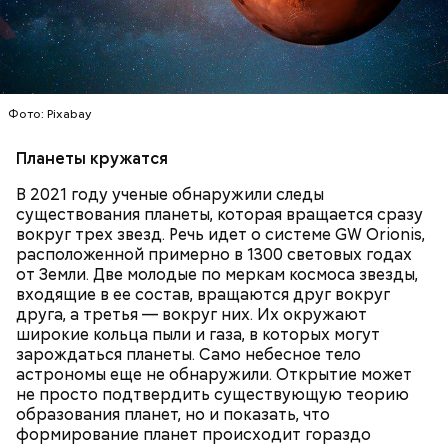
ликвидации аварии на Чернобыльской АЭС. По его
— Бояться шаровых молний не надо, важно
словам, «старая дружба не ржавеет». При встречах
сохранять спокойствие. Обычная молния — это
ликвидаторы в основном разговаривают о личном,
серьезно, особенно если находитесь в воде, около
о том, как дела, что нового произошло за год.
высоких зданий и предметов, около деревьев, —
отметил ученый.
Фото: Pixabay
Планеты кружатся
В 2021 году ученые обнаружили следы
существования планеты, которая вращается сразу
вокруг трех звезд. Речь идет о системе GW Orionis,
расположенной примерно в 1300 световых годах
от Земли. Две молодые по меркам космоса звезды,
входящие в ее состав, вращаются друг вокруг
друга, а третья — вокруг них. Их окружают
широкие кольца пыли и газа, в которых могут
— Встречался с теми, кто уехал раньше, так как
зарождаться планеты. Само небесное тело
раньше прибывал на место. Было большое чувство
астрономы еще не обнаружили. Открытие может
радости от встречи с однополчанами, — говорит
Однако если молния все же взорвется, то это
не просто подтвердить существующую теорию
он.
может привести к тому, что человек получит ожоги
образования планет, но и показать, что
или загорится помещение, предупредил эксперт.
формирование планет происходит гораздо