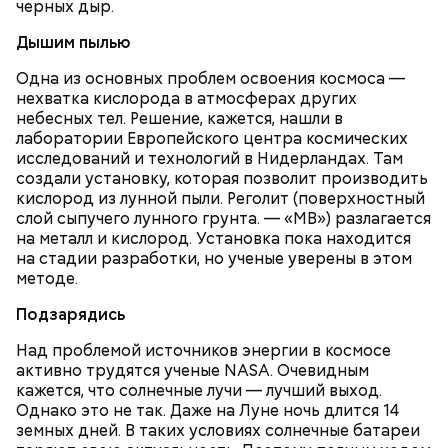
черных дыр.
Дышим пылью
Одна из основных проблем освоения космоса —
нехватка кислорода в атмосферах других
небесных тел. Решение, кажется, нашли в
лаборатории Европейского центра космических
исследований и технологий в Нидерландах. Там
По его словам, молния может распасться, улететь
— Электричества нет. Но есть электростанция. И
создали установку, которая позволит производить
или просто погаснуть. Однако есть риск, что она
«Новым рекордам — быть»: как
секретарь партийной организации сжалился и
кислород из лунной пыли. Реголит (поверхностный
может и взорваться.
активность Эль-Ниньо может
выделил нам цветной телевизор. И мы вечером
слой сыпучего лунного грунта. — «МВ») разлагается
отразиться на предстоящем лете
смогли посмотреть матч, — вспоминает он.
в России
на металл и кислород. Установка пока находится
на стадии разработки, но ученые уверены в этом
методе.
Подзарядись
Над проблемой источников энергии в космосе
активно трудятся ученые NASA. Очевидным
кажется, что солнечные лучи — лучший выход.
Однако это не так. Даже на Луне ночь длится 14
Одним из запоминающихся событий того периода
земных дней. В таких условиях солнечные батареи
для Макеева стал футбольный матч между