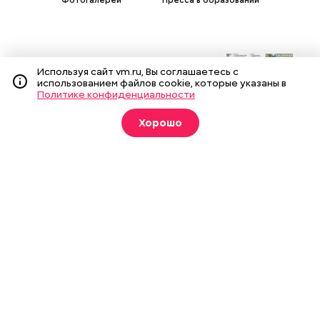
Подписка на печатные
Используя сайт vm.ru, Вы соглашаетесь с
использованием файлов cookie, которые указаны в
издания
Политике конфиденциальности
Оформить
Хорошо
О газете
Реклама
Подписка на бумажные издания
Архив газеты
Вакансии
Команда
Контакты
Правовая информация