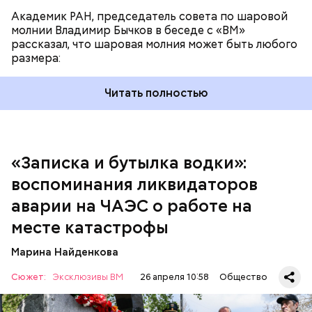
Академик РАН, председатель совета по шаровой
молнии Владимир Бычков в беседе с «ВМ»
рассказал, что шаровая молния может быть любого
размера:
Читать полностью
— Об аварии я узнал 26 апреля, когда нас подняли
по тревоге. Мы были дома, за нами приехал
транспорт. Привезли в полк. Построились. Сказали,
«Записка и бутылка водки»:
что произошло. Создали мобильный отряд. Через
воспоминания ликвидаторов
несколько часов мы направились в сторону
Чернобыля, — вспоминает Макеев.
аварии на ЧАЭС о работе на
месте катастрофы
Марина Найденкова
Сюжет:
Эксклюзивы ВМ
26 апреля 10:58
Общество