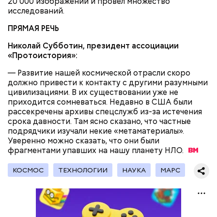
20 000 изображений и провел множество
потрогать, особенно металлическими
исследований.
предметами.
ПРЯМАЯ РЕЧЬ
Николай Субботин, президент ассоциации
«Протоистория»:
— Развитие нашей космической отрасли скоро
должно привести к контакту с другими разумными
цивилизациями. В их существовании уже не
— Первые двое суток мы постоянно были на ногах.
приходится сомневаться. Недавно в США были
Каждые два часа ездили делать замеры радиации.
рассекречены архивы спецслужб из-за истечения
Время от выезда до выезда — на отдых. Работа и
срока давности. Там ясно сказано, что частные
есть работа. Ее надо выполнять, — говорит он.
подрядчики изучали некие «метаматериалы».
Уверенно можно сказать, что они были
фрагментами упавших на нашу планету
НЛО.
При встрече с шаровой молнией важно не
КОСМОС
ТЕХНОЛОГИИ
НАУКА
МАРС
паниковать, подчеркнул Бычков: