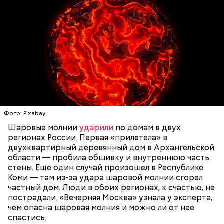
Нагасаки. С подобным сами не сталкивались, —
говорит ликвидатор.
— Маленькие — от одного сантиметра, средние —
около 20 сантиметров, а самые большие могут
доходить до нескольких метров. Шаровая молния
проходит и через стекла, даже часто не оставляя
следов. Она как капля стекает, растекается. Может
УЧЕНЫЕ
МОЛНИИ
ПОГОДА
и в окно влезть, причем в двухметровое.
Фото: Pixabay
Сжимается, как воздушный шар, и проходит.
Шаровые молнии
ударили
по домам в двух
регионах России. Первая «прилетела» в
двухквартирный деревянный дом в Архангельской
области — пробила обшивку и внутреннюю часть
По его словам, солдаты не знали о масштабах
стены. Еще один случай произошел в Республике
трагедии. Подобных аварий раньше не случалось.
Коми — там из-за удара шаровой молнии сгорел
Поэтому он не испытывал страха.
частный дом. Люди в обоих регионах, к счастью, не
пострадали. «Вечерняя Москва» узнала у эксперта,
чем опасна шаровая молния и можно ли от нее
спастись.