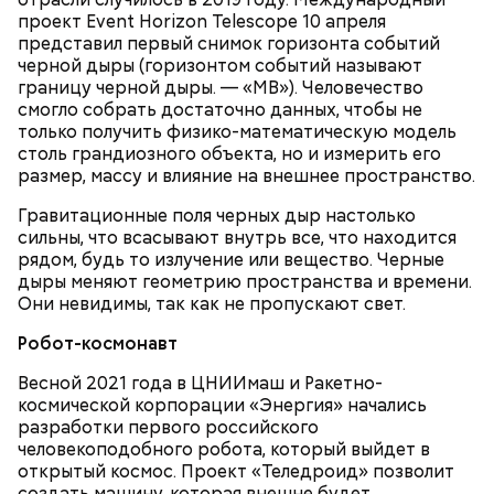
проект Event Horizon Telescope 10 апреля
представил первый снимок горизонта событий
черной дыры (горизонтом событий называют
границу черной дыры. — «МВ»). Человечество
смогло собрать достаточно данных, чтобы не
только получить физико-математическую модель
столь грандиозного объекта, но и измерить его
размер, массу и влияние на внешнее пространство.
Гравитационные поля черных дыр настолько
сильны, что всасывают внутрь все, что находится
рядом, будь то излучение или вещество. Черные
дыры меняют геометрию пространства и времени.
Они невидимы, так как не пропускают свет.
— А если что-то строить, то так, чтобы оно не
взрывалось и не горело, — говорит он.
Также «Вечерняя Москва» узнала у экспертов,
как
Робот-космонавт
правильно вести себя во время грозы
и как помочь
человеку, в которого ударила молния.
Весной 2021 года в ЦНИИмаш и Ракетно-
космической корпорации «Энергия» начались
разработки первого российского
человекоподобного робота, который выйдет в
открытый космос. Проект «Теледроид» позволит
создать машину, которая внешне будет