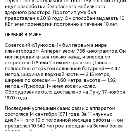
теряют свою актуальность. Поэтому полным ходом
киевским «Динамо» и мадридским «Атлетико»,
идут разработки безопасного мобильного
который состоялся 3 мая в Киеве. Полк Макеева жил
ядерного реактора. Прототип уже был
в палатках в лесу около Варовичей, в 12 километрах
представлен в 2018 году. Он способен выдавать 10
от Припяти. А солдатам очень хотелось увидеть
КВт электроэнергии постоянно в течение 10 лет.
— Может пробить заряд на человека. Нужно вести
трансляцию матча. Макеев поехал к секретарю
себя очень осторожно, будто увидели дикого
партийной организации колхоза и попросил
ПЕРВЫЙ В МИРЕ
зверя, затаиться, — добавил академик.
одолжить телевизор.
Советский «Луноход-1» был первым в мире
планетоходом. Аппарат весил 756 килограммов. Он
мог передвигаться только назад и вперед со
скоростью 0,8 или 2 километра в час. Длина с
полностью открытой солнечной батареей — 4,42
метра, ширина в верхней части — 2,15 метра,
ширина по колесам — 1,60 метра, высота — 1,92
метра. «Луноход-1» имел восемь колес.
После получения предельно допустимой дозы
Оборудование было доставлено на Луну 17 ноября
радиации Макеева вывели из 30-километровой
1970 года.
зоны отчуждения, где он до 3 мая проверял на
уровень радиационной зараженности
Последний успешный сеанс связи с аппаратом
автотранспорт.
состоялся 14 сентября 1971 года. За 11 «лунных
нужно застыть на месте и не двигаться;
дней» — это 10 с половиной месяцев работы — он
нельзя ни в коем случае махать руками;
преодолел 10 540 метров, передал на Землю более
не стоит пытаться «поймать» молнию или