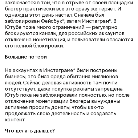
заключается в том, что в отрыве от своей площадки
радости от встречи с однополчанами, — говорит
Однако если молния все же взорвется, то это
блогер практически все это сразу же теряет. И
он.
может привести к тому, что человек получит ожоги
однажды этот день настал. Сначала был
или загорится помещение, предупредил эксперт.
заблокирован Фейсбук*, затем Инстаграм*. В
Ютубе тоже много ограничений — регулярно
блокируются каналы, для российских аккаунтов
отключена монетизация, и пользователи опасаются
его полной блокировки.
Большие потери
На аккаунтах в Инстаграме* были построены
бизнесы, это была среда обитания миллионов
людей. Сейчас деловая активность там почти
отсутствует, даже покупка рекламы запрещена.
Ютуб пока не заблокировали полностью, но после
— Заранее предсказать, как объект себя поведет,
отключения монетизации блогеры вынуждены
невозможно. Если допустить резкое движение,
Вернулся Макеев в Киев в ночь с 3 на 4 мая. По его
активнее просить донаты, чтобы как-то
поток воздуха может увлечь шар за человеком, и
словам, ему казалось, что он вернулся домой с
продолжать свою деятельность и создавать
тот будет следовать за ним до тех пор, пока не
фронта с победой.
контент.
угаснет, — объяснил Бычков. — Но чаще всего они
не взрываются. Это редкий случай. Обычно энергия
Что делать дальше?
у них кончается и они затухают.