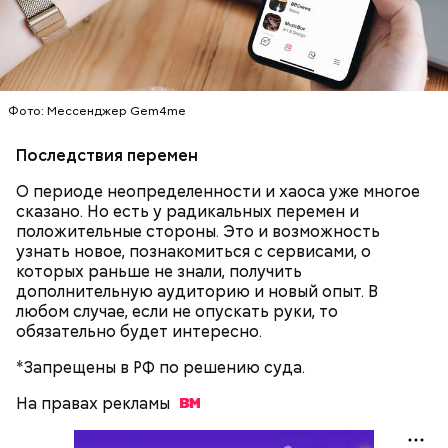
автотранспорт.
нужно застыть на месте и не двигаться;
нельзя ни в коем случае махать руками;
не стоит пытаться «поймать» молнию или
потрогать, особенно металлическими
Фото: Мессенджер Gem4me
предметами.
Последствия перемен
О периоде неопределенности и хаоса уже многое
сказано. Но есть у радикальных перемен и
положительные стороны. Это и возможность
узнать новое, познакомиться с сервисами, о
которых раньше не знали, получить
— Первые двое суток мы постоянно были на ногах.
дополнительную аудиторию и новый опыт. В
Каждые два часа ездили делать замеры радиации.
любом случае, если не опускать руки, то
Время от выезда до выезда — на отдых. Работа и
обязательно будет интересно.
есть работа. Ее надо выполнять, — говорит он.
*Запрещены в РФ по решению суда.
На правах
рекламы
При встрече с шаровой молнией важно не