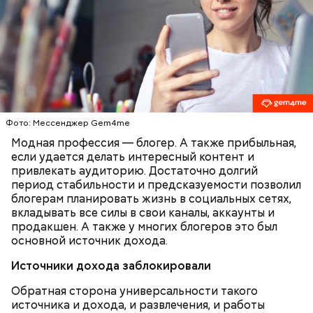
Макеев ежегодно встречается с коллегами по
ликвидации аварии на Чернобыльской АЭС. По его
— Бояться шаровых молний не надо, важно
словам, «старая дружба не ржавеет». При встречах
сохранять спокойствие. Обычная молния — это
ликвидаторы в основном разговаривают о личном,
серьезно, особенно если находитесь в воде, около
о том, как дела, что нового произошло за год.
высоких зданий и предметов, около деревьев, —
отметил ученый.
Фото: Мессенджер Gem4me
Модная профессия — блогер. А также прибыльная,
если удается делать интересный контент и
привлекать аудиторию. Достаточно долгий
период стабильности и предсказуемости позволил
блогерам планировать жизнь в социальных сетях,
вкладывать все силы в свои каналы, аккаунты и
продакшен. А также у многих блогеров это был
основной источник дохода.
Источники дохода заблокировали
Обратная сторона универсальности такого
— Встречался с теми, кто уехал раньше, так как
источника и дохода, и развлечения, и работы
раньше прибывал на место. Было большое чувство