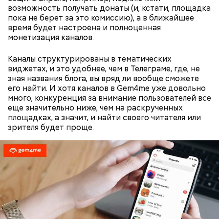
возможность получать донаты (и, кстати, площадка
пока не берет за это комиссию), а в ближайшее
Одним из запоминающихся событий того периода
время будет настроена и полноценная
для Макеева стал футбольный матч между
монетизация каналов.
киевским «Динамо» и мадридским «Атлетико»,
который состоялся 3 мая в Киеве. Полк Макеева жил
Каналы структурированы в тематических
в палатках в лесу около Варовичей, в 12 километрах
виджетах, и это удобнее, чем в Телеграме, где, не
от Припяти. А солдатам очень хотелось увидеть
— Может пробить заряд на человека. Нужно вести
зная названия блога, вы вряд ли вообще сможете
трансляцию матча. Макеев поехал к секретарю
себя очень осторожно, будто увидели дикого
его найти. И хотя каналов в Gem4me уже довольно
партийной организации колхоза и попросил
зверя, затаиться, — добавил академик.
много, конкуренция за внимание пользователей все
одолжить телевизор.
еще значительно ниже, чем на раскрученных
площадках, а значит, и найти своего читателя или
зрителя будет проще.
После получения предельно допустимой дозы
радиации Макеева вывели из 30-километровой
зоны отчуждения, где он до 3 мая проверял на
уровень радиационной зараженности