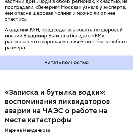
частный дом. Люди в обоих регионах, к счастью, не
пострадали. «Вечерняя Москва» узнала у эксперта,
чем опасна шаровая молния и можно ли от нее
спастись.
Академик РАН, председатель совета по шаровой
молнии Владимир Бычков в беседе с «ВМ»
рассказал, что шаровая молния может быть любого
размера:
Читать полностью
— Об аварии я узнал 26 апреля, когда нас подняли
по тревоге. Мы были дома, за нами приехал
транспорт. Привезли в полк. Построились. Сказали,
«Записка и бутылка водки»:
что произошло. Создали мобильный отряд. Через
воспоминания ликвидаторов
несколько часов мы направились в сторону
Чернобыля, — вспоминает Макеев.
аварии на ЧАЭС о работе на
месте катастрофы
Марина Найденкова