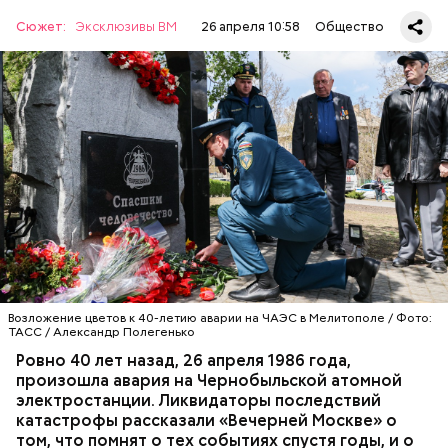
Сюжет:
Эксклюзивы ВМ
26 апреля 10:58
Общество
Специалист гражданской обороны Московского
авиацентра Владимир Макеев в 1986 году служил в
Киеве в отдельном механизированном полку
гражданской обороны. На тот момент, когда
произошла авария на Чернобыльской атомной
АВАРИИ
ЧЕРНОБЫЛЬ
ИСТОРИЯ
станции, ему было 26 лет.
Возложение цветов к 40-летию аварии на ЧАЭС в Мелитополе / Фото:
ТАСС / Александр Полегенько
Ровно 40 лет назад, 26 апреля 1986 года,
произошла авария на Чернобыльской атомной
электростанции. Ликвидаторы последствий
катастрофы рассказали «Вечерней Москве» о
том, что помнят о тех событиях спустя годы, и о