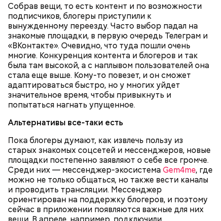
Собрав вещи, то есть контент и по возможности
подписчиков, блогеры приступили к
вынужденному переезду. Часто выбор падал на
знакомые площадки, в первую очередь Телеграм и
«ВКонтакте». Очевидно, что туда пошли очень
многие. Конкуренция контента и блогеров и так
была там высокой, а с наплывом пользователей она
стала еще выше. Кому-то повезет, и он сможет
адаптироваться быстро, но у многих уйдет
значительное время, чтобы привыкнуть и
попытаться нагнать упущенное.
По его словам, молния может распасться, улететь
— Электричества нет. Но есть электростанция. И
Альтернативы все-таки есть
или просто погаснуть. Однако есть риск, что она
«Новым рекордам — быть»: как
секретарь партийной организации сжалился и
может и взорваться.
активность Эль-Ниньо может
выделил нам цветной телевизор. И мы вечером
Пока блогеры думают, как извлечь пользу из
отразиться на предстоящем лете
смогли посмотреть матч, — вспоминает он.
старых знакомых соцсетей и мессенджеров, новые
в России
площадки постепенно заявляют о себе все громче.
Среди них — мессенджер-экосистема
Gem4me
, где
можно не только общаться, но также вести каналы
и проводить трансляции. Мессенджер
ориентирован на поддержку блогеров, и поэтому
сейчас в приложении появляются важные для них
вещи. В апреле, например, подключили