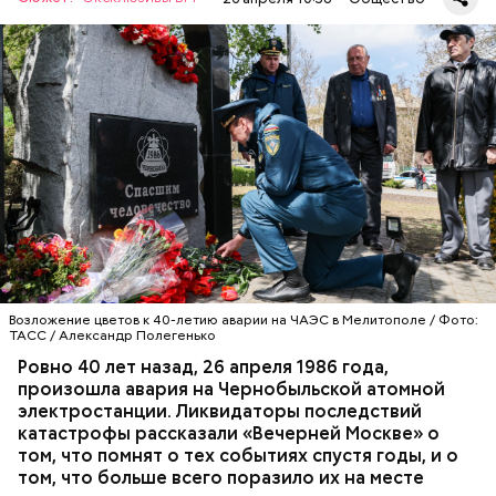
А еще, удержав меч палача, святой Николай спас от
смерти трех мужей, невинно осужденных
корыстолюбивым градоначальником.
Специалист гражданской обороны Московского
авиацентра Владимир Макеев в 1986 году служил в
Киеве в отдельном механизированном полку
гражданской обороны. На тот момент, когда
произошла авария на Чернобыльской атомной
АВАРИИ
ЧЕРНОБЫЛЬ
ИСТОРИЯ
станции, ему было 26 лет.
Возложение цветов к 40-летию аварии на ЧАЭС в Мелитополе / Фото:
ТАСС / Александр Полегенько
Ровно 40 лет назад, 26 апреля 1986 года,
произошла авария на Чернобыльской атомной
Как гласит предание, совершая паломничество в
электростанции. Ликвидаторы последствий
Иерусалим, Николай Чудотворец по просьбе
катастрофы рассказали «Вечерней Москве» о
отчаявшихся путников молитвой успокоил
том, что помнят о тех событиях спустя годы, и о
разбушевавшееся море.
том, что больше всего поразило их на месте