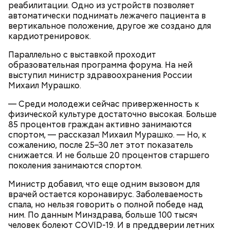
реабилитации. Одно из устройств позволяет
Одним из запоминающихся событий того периода
автоматически поднимать лежачего пациента в
для Макеева стал футбольный матч между
вертикальное положение, другое же создано для
киевским «Динамо» и мадридским «Атлетико»,
кардиотренировок.
который состоялся 3 мая в Киеве. Полк Макеева жил
в палатках в лесу около Варовичей, в 12 километрах
Параллельно с выставкой проходит
от Припяти. А солдатам очень хотелось увидеть
образовательная программа форума. На ней
— Может пробить заряд на человека. Нужно вести
трансляцию матча. Макеев поехал к секретарю
выступил министр здравоохранения России
себя очень осторожно, будто увидели дикого
партийной организации колхоза и попросил
Михаил Мурашко.
зверя, затаиться, — добавил академик.
одолжить телевизор.
— Среди молодежи сейчас приверженность к
физической культуре достаточно высокая. Больше
85 процентов граждан активно занимаются
спортом, — рассказал Михаил Мурашко. — Но, к
сожалению, после 25–30 лет этот показатель
снижается. И не больше 20 процентов старшего
поколения занимаются спортом.
После получения предельно допустимой дозы
Молитва Николаю чудотворцу
Министр добавил, что еще одним вызовом для
радиации Макеева вывели из 30-километровой
врачей остается коронавирус. Заболеваемость
зоны отчуждения, где он до 3 мая проверял на
спала, но нельзя говорить о полной победе над
уровень радиационной зараженности
ним. По данным Минздрава, больше 100 тысяч
автотранспорт.
человек болеют COVID-19. И в преддверии летних