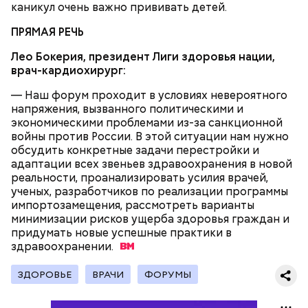
нужно застыть на месте и не двигаться;
каникул очень важно прививать детей.
нельзя ни в коем случае махать руками;
ПРЯМАЯ РЕЧЬ
не стоит пытаться «поймать» молнию или
потрогать, особенно металлическими
Лео Бокерия,
президент Лиги здоровья нации,
предметами.
врач-кардиохирург:
— Наш форум проходит в условиях невероятного
напряжения, вызванного политическими и
экономическими проблемами из-за санкционной
войны против России. В этой ситуации нам нужно
Множество людей совершают паломнические
обсудить конкретные задачи перестройки и
поездки, чтобы поклониться мощам Святителя
адаптации всех звеньев здравоохранения в новой
— Первые двое суток мы постоянно были на ногах.
Николая, которые находятся в Италии. 19 декабря
реальности, проанализировать усилия врачей,
Каждые два часа ездили делать замеры радиации.
отмечается Никола Зимний, а 22 мая Никола вешний
ученых, разработчиков по реализации программы
Время от выезда до выезда — на отдых. Работа и
или летний. Этот день установлен в память об
импортозамещения, рассмотреть варианты
есть работа. Ее надо выполнять, — говорит он.
обретении его мощей.
минимизации рисков ущерба здоровья граждан и
придумать новые успешные практики в
здравоохранении.
При встрече с шаровой молнией важно не
ЗДОРОВЬЕ
ВРАЧИ
ФОРУМЫ
паниковать, подчеркнул Бычков:
Святой Николай Чудотворец считается