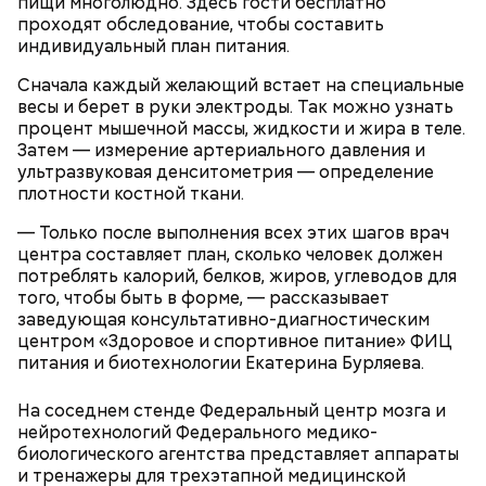
пищи многолюдно. Здесь гости бесплатно
проходят обследование, чтобы составить
Помози мне грешному и унылому в настоящем сем
индивидуальный план питания.
житии, умоли Господа Бога даровати ми
оставление всех моих грехов, елико согреших от
Сначала каждый желающий встает на специальные
юности моея, во всем житии моем, делом, словом,
весы и берет в руки электроды. Так можно узнать
помышлением и всеми моими чувствы; и во исходе
процент мышечной массы, жидкости и жира в теле.
души моея помози ми окаянному, умоли Господа
Затем — измерение артериального давления и
Бога, всея твари Содетеля, избавити мя воздушных
ультразвуковая денситометрия — определение
мытарств и вечного мучения: да всегда прославляю
плотности костной ткани.
Отца и Сына и Святаго Духа, и твое милостивное
По его словам, молния может распасться, улететь
предстательство, ныне и присно и во веки веков.
— Только после выполнения всех этих шагов врач
— Электричества нет. Но есть электростанция. И
или просто погаснуть. Однако есть риск, что она
Аминь.
«Новым рекордам — быть»: как
центра составляет план, сколько человек должен
секретарь партийной организации сжалился и
может и взорваться.
активность Эль-Ниньо может
потреблять калорий, белков, жиров, углеводов для
выделил нам цветной телевизор. И мы вечером
отразиться на предстоящем лете
того, чтобы быть в форме, — рассказывает
смогли посмотреть матч, — вспоминает он.
в России
заведующая консультативно-диагностическим
центром «Здоровое и спортивное питание» ФИЦ
питания и биотехнологии Екатерина Бурляева.
На соседнем стенде Федеральный центр мозга и
нейротехнологий Федерального медико-
О, всесвятый Николае, угодниче преизрядный
биологического агентства представляет аппараты
Господень, теплый наш заступниче, и везде в
и тренажеры для трехэтапной медицинской
скорбех скорый помощниче!