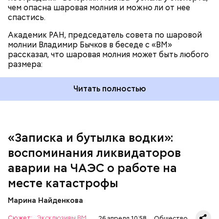
чем опасна шаровая молния и можно ли от нее
спастись.
Академик РАН, председатель совета по шаровой
За свою земную жизнь он совершил множество
молнии Владимир Бычков в беседе с «ВМ»
добрых дел во славу Божию.
рассказал, что шаровая молния может быть любого
размера:
Читать полностью
— Об аварии я узнал 26 апреля, когда нас подняли
по тревоге. Мы были дома, за нами приехал
транспорт. Привезли в полк. Построились. Сказали,
«Записка и бутылка водки»:
что произошло. Создали мобильный отряд. Через
воспоминания ликвидаторов
несколько часов мы направились в сторону
Чернобыля, — вспоминает Макеев.
аварии на ЧАЭС о работе на
месте катастрофы
Марина Найденкова
Сюжет:
Эксклюзивы ВМ
26 апреля 10:58
Общество