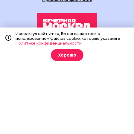
Используя сайт vm.ru, Вы соглашаетесь с
использованием файлов cookie, которые указаны в
Политике конфиденциальности
Издание создано при финансовой поддержке Департамента
средств массовой информации и рекламы города Москвы.
Хорошо
На сайте применяются рекомендательные технологии
(информационные технологии предоставления информации
на основе сбора, систематизации и анализа сведений,
относящихся к предпочтениям пользователей сети
«Интернет», находящихся на территории Российской
Федерации).
Сетевое издание "Вечерняя Москва" (18+) зарегистрировано
в Федеральной службе по надзору в сфере связи,
информационных технологий и массовых коммуникаций
(Роскомнадзор). Свидетельство о регистрации ЭЛ № ФС 77 -
90524 от 09.12.2025. Учредитель: АО "Редакция газеты
"Вечерняя Москва". Главный редактор
vm.ru
: Александр
Геннадьевич Глуходедов. Адрес редакции: 127015, г.Москва,
Бумажный пр-д, д. 14, стр. 2. Телефон:
+7(499)557-04-24
. Адрес
эл.почты:
edit@vm.ru
. Почта для связи с редакцией сайта:
news@vm.ru
.