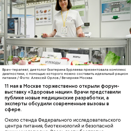
он.
может привести к тому, что человек получит ожоги
или загорится помещение, предупредил эксперт.
Врач-терапевт, диетолог Екатерина Бурляева презентовала комплекс
диагностики, с помощью которого можно составить идеальный рацион
Николай-угодник и народный
питания / Фото: Алексей Орлов / Вечерняя Москва
— Заранее предсказать, как объект себя поведет,
календарь
11 мая в Москве торжественно открыли форум-
невозможно. Если допустить резкое движение,
выставку «Здоровье нации». Врачи представили
Вернулся Макеев в Киев в ночь с 3 на 4 мая. По его
поток воздуха может увлечь шар за человеком, и
публике новые медицинские разработки, а
словам, ему казалось, что он вернулся домой с
тот будет следовать за ним до тех пор, пока не
эксперты обсудили современные вызовы в
фронта с победой.
угаснет, — объяснил Бычков. — Но чаще всего они
сфере.
не взрываются. Это редкий случай. Обычно энергия
у них кончается и они затухают.
Около стенда Федерального исследовательского
центра питания, биотехнологий и безопасной