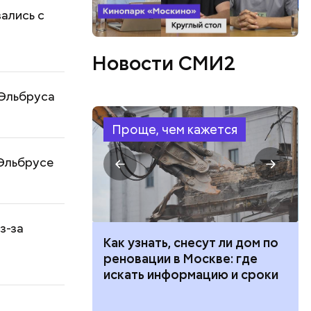
вались с
Новости СМИ2
 Эльбруса
Проще, чем кажется
 Эльбрусе
з-за
 100 тысяч
Как узнать, снесут ли дом по
дарства при
реновации в Москве: где
ии: кто может
искать информацию и сроки
 какие нужны