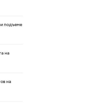
ри подъеме
та на
тов на