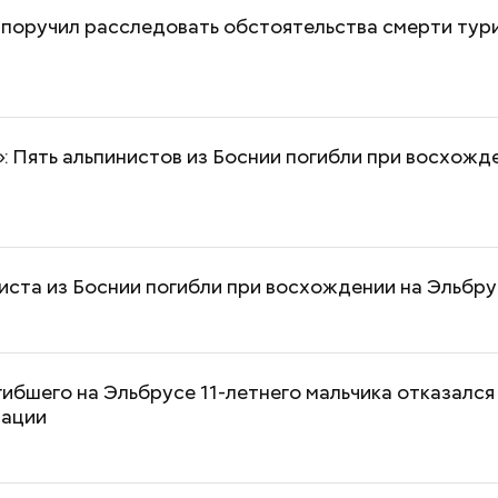
поручил расследовать обстоятельства смерти тур
: Пять альпинистов из Боснии погибли при восхожд
«В погоне за удачей все
«Неизбежно при
средства хороши»: как
слепоте»: чем о
россияне ищут работу с
повреждение не
помощью магии
после ковида
иста из Боснии погибли при восхождении на Эльбру
ибшего на Эльбрусе 11-летнего мальчика отказался
зации