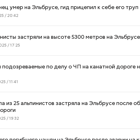
ец умер на Эльбрусе, гид прицепил к себе его труп
5 / 20:42
инисты застряли на высоте 5300 метров на Эльбрус
25 / 17:25
подозреваемые по делу о ЧП на канатной дороге 
25 / 11:41
па из 25 альпинистов застряла на Эльбрусе после о
дороги
25 / 19:32
его погибшего нашли на Эльбрусе после аварии на 