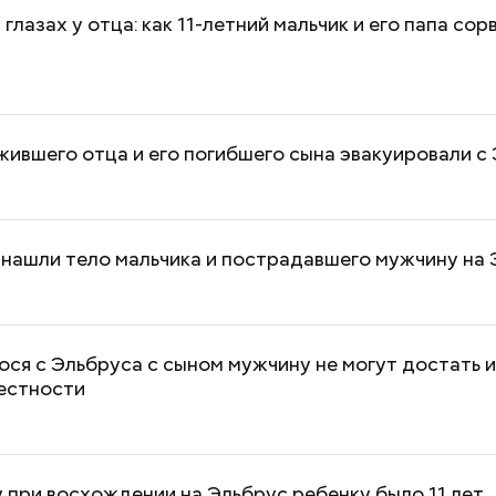
 глазах у отца: как 11-летний мальчик и его папа сор
ившего отца и его погибшего сына эвакуировали с
нашли тело мальчика и пострадавшего мужчину на
ся с Эльбруса с сыном мужчину не могут достать и
Как поменять батареи дома и
Как получить до
естности
не получить штраф
рублей от госу
трудной ситуац
претендовать и
документы
при восхождении на Эльбрус ребенку было 11 лет