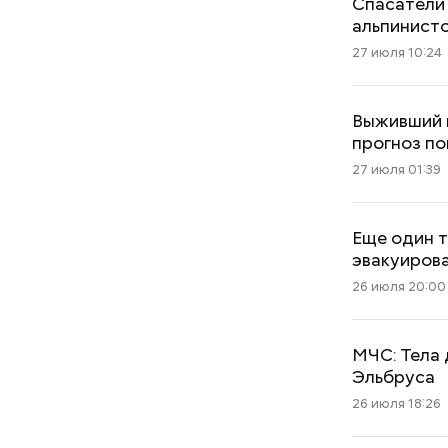
Спасатели 
альпинист
27 июля 10:24
Выживший н
прогноз п
27 июля 01:39
Еще один т
эвакуиров
26 июля 20:00
МЧС: Тела 
Эльбруса
26 июля 18:26