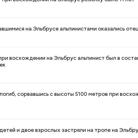
авшимися на Эльбрусе альпинистами оказались отец
ри восхождении на Эльбрус альпинист был в соста
век
погиб, сорвавшись с высоты 5100 метров при восхо
 детей и двое взрослых застряли на тропе на Эльбр