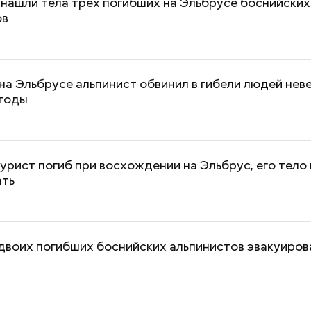
нашли тела трех погибших на Эльбрусе боснийских
ов
а Эльбрусе альпинист обвинил в гибели людей нев
огоды
урист погиб при восхождении на Эльбрус, его тело 
ать
двоих погибших боснийских альпинистов эвакуиров