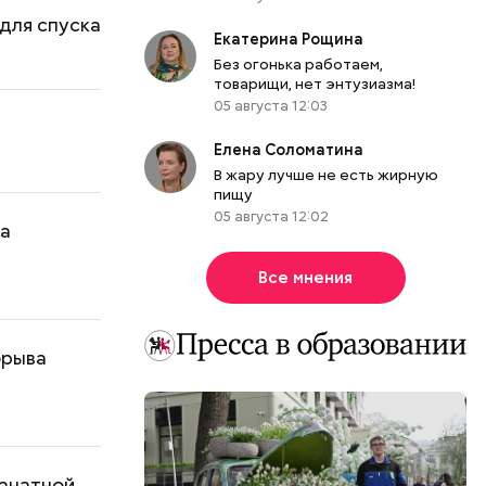
 для спуска
Екатерина Рощина
Без огонька работаем,
товарищи, нет энтузиазма!
05 августа 12:03
е
Елена Соломатина
В жару лучше не есть жирную
пищу
05 августа 12:02
на
Все мнения
брыва
канатной