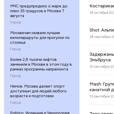
Костарикан
МЧС предупредило о жаре до
плюс 35 градусов в Москве 7
18 октября 202
августа
Город
Shot: Альп
Москвичам назвали лучшие
28 сентября 20
веломаршруты для прогулок по
столице
Город
Задержаны 
Эльбрусе
Более 2,9 тысячи лифтов
заменили в Москве в этом году в
15 сентября 20
рамках программы капремонта
Город
Mash: Груп
Немов: Москва делает спорт
канатной 
доступным для людей любого
возраста и подготовки
13 сентября 20
Город
Politico: Исландия и Черногория
Тело треть