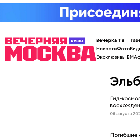
Вечерка ТВ
Газ
Новости
Фото
Вид
Эксклюзивы ВМ
Аф
Эльб
Гид-космоэ
восхожден
06 августа 20:
Погибшие н