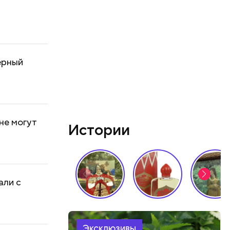
ерный
не могут
Истории
али с
Эксклюзивы