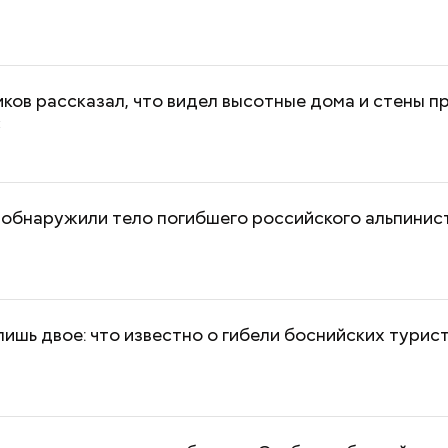
ков рассказал, что видел высотные дома и стены п
с
обнаружили тело погибшего российского альпинис
ишь двое: что известно о гибели боснийских турис