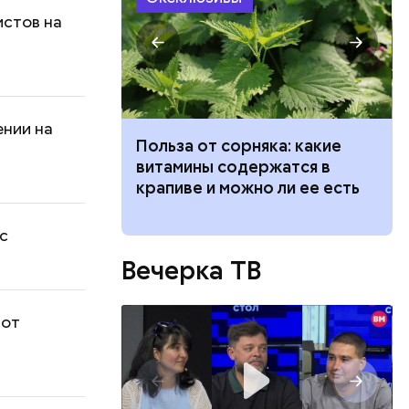
истов на
ении на
ведет к
Польза от сорняка: какие
пасно
витамины содержатся в
рвов глаз
крапиве и можно ли ее есть
с
Вечерка ТВ
 от