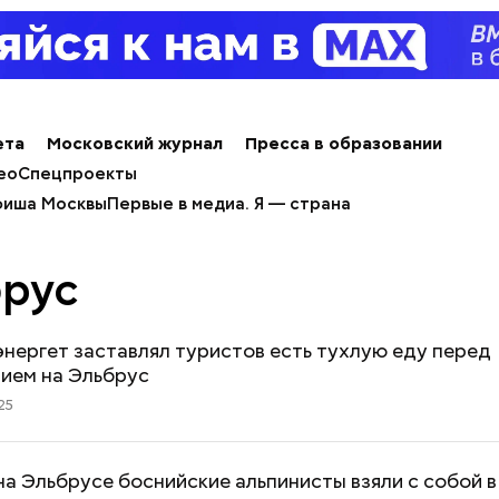
ета
Московский журнал
Пресса в образовании
ео
Спецпроекты
иша Москвы
Первые в медиа. Я — страна
рус
нергет заставлял туристов есть тухлую еду перед
ием на Эльбрус
25
а Эльбрусе боснийские альпинисты взяли с собой в