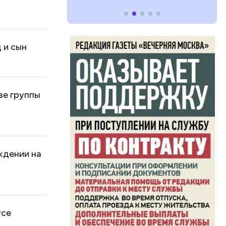
 и сын
ве группы
ждении на
усе