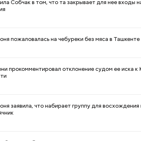
ила Собчак в том, что та закрывает для нее входы н
ия
оня пожаловалась на чебуреки без мяса в Ташкенте
ни прокомментировал отклонение судом ее иска к 
сти
оня заявила, что набирает группу для восхождения 
Как получить до 100 тысяч
Как узнать, снес
ячник
рублей от государства при
реновации в Мос
трудной ситуации: кто может
искать информа
претендовать и какие нужны
документы