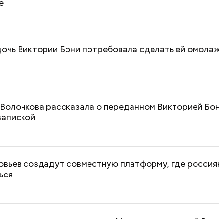
е
 дочь Виктории Бони потребовала сделать ей омол
 Волочкова рассказала о переданном Викторией Бо
запиской
овьев создадут совместную платформу, где россия
ься