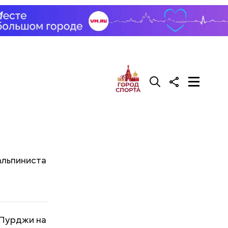
альпиниста
 Пурджи на