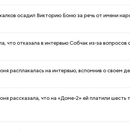
алков осадил Викторию Боню за речь от имени нар
ла, что отказала в интервью Собчак из-за вопросов 
На какие «кошачьи» типажи
Приседания, пла
можно поделить людей
топ лучших и э
упражнений для
оня расплакалась на интервью, вспомнив о своем д
оня рассказала, что на «Доме-2» ей платили шесть 