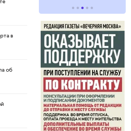
сте
рта в
ла об
ей