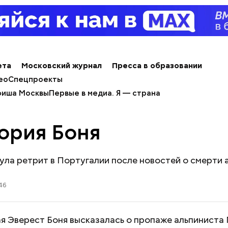
ета
Московский журнал
Пресса в образовании
ео
Спецпроекты
иша Москвы
Первые в медиа. Я — страна
ория Боня
ула ретрит в Португалии после новостей о смерти 
46
я Эверест Боня высказалась о пропаже альпиниста