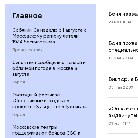
Боня назва
Главное
23 мая 18:46
Собянин: За неделю с 1 августа к
Московскому региону летели
1984 беспилотника
Боня похва
специальн
Происшествия
12 мая 20:04
Синоптики сообщили о теплой и
облачной погоде в Москве 8
августа
Виктория Б
Город
08 мая 22:39
Ежегодный фестиваль
«Спортивные выходные»
пройдет 23 августа в «Лужниках»
«Он хочет 
выдвинуты
Город
03 мая 11:11
Московские театры
поддерживают бойцов СВО и