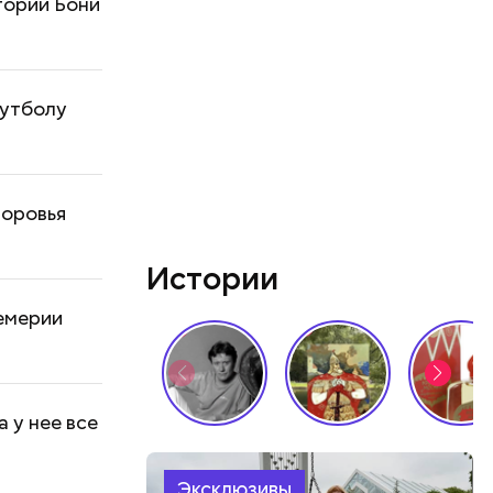
тории Бони
футболу
доровья
Истории
цемерии
 у нее все
Эксклюзивы