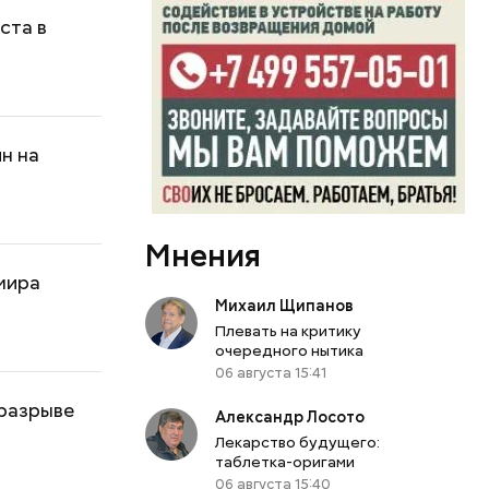
ста в
н на
Мнения
имира
Михаил Щипанов
Плевать на критику
очередного нытика
06 августа 15:41
 разрыве
Александр Лосото
Лекарство будущего:
таблетка-оригами
06 августа 15:40