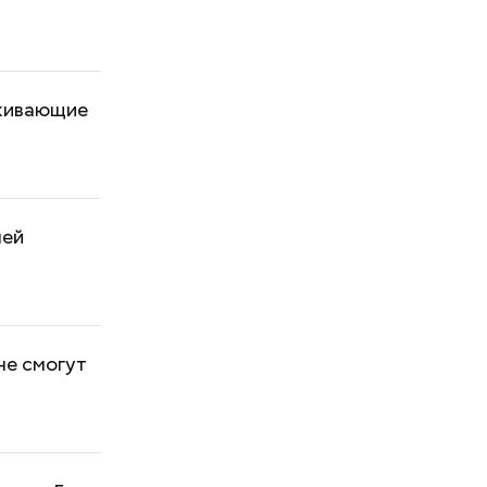
аживающие
ней
не смогут