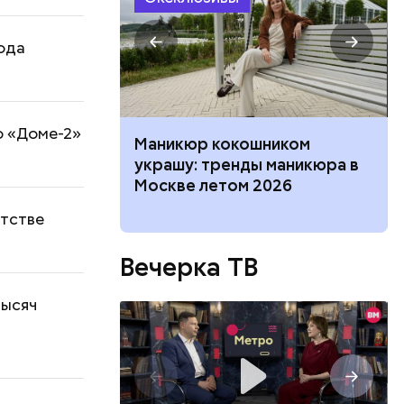
ода
о «Доме-2»
нка, выпады:
Маникюр кокошником
ффективных
украшу: тренды маникюра в
 разминки
Москве летом 2026
етстве
Вечерка ТВ
тысяч