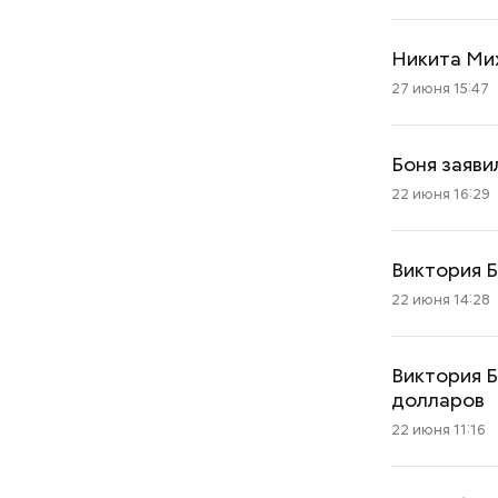
Никита Мих
27 июня 15:47
Боня заяви
Похудеть поможет горчица:
22 июня 16:29
чем полезно это растение и
продукты, которые из него
производят
Виктория Б
22 июня 14:28
Виктория Б
долларов
22 июня 11:16