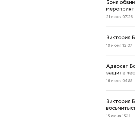
Боня обвин
мероприят
21 июня 07:26
Виктория Б
19 июня 12:07
Адвокат Бо
защите че
16 июня 04:55
Виктория Б
Как поменять батареи дома и
восьмитыс
не получить штраф
15 июня 15:11