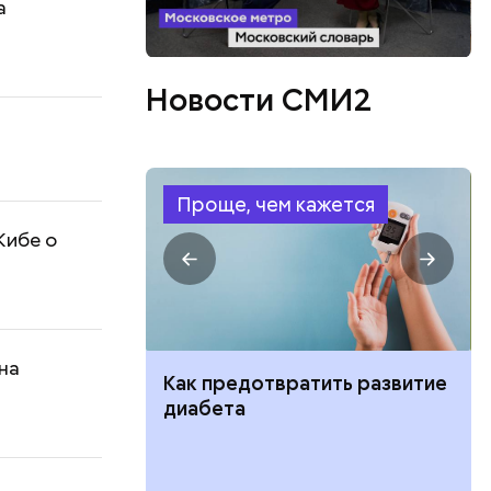
а
Новости СМИ2
Проще, чем кажется
Кибе о
на
ут ли дом по
Как предотвратить развитие
кве: где
диабета
цию и сроки