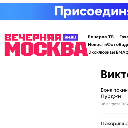
Вечерка ТВ
Газ
Новости
Фото
Вид
Эксклюзивы ВМ
Аф
Викт
Боня покин
Пурджи
06 августа 02:
Покоривша