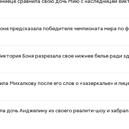
ениеце сравнила свою дочь Мию с наследницей Вик
Боня предсказала победителя чемпионата мира по 
иктория Боня разрезала свое нижнее белье ради з
ила Михалкову после его слов о «зазеркалье» и ли
ла дочь Анджелину из своего реалити-шоу и забрала