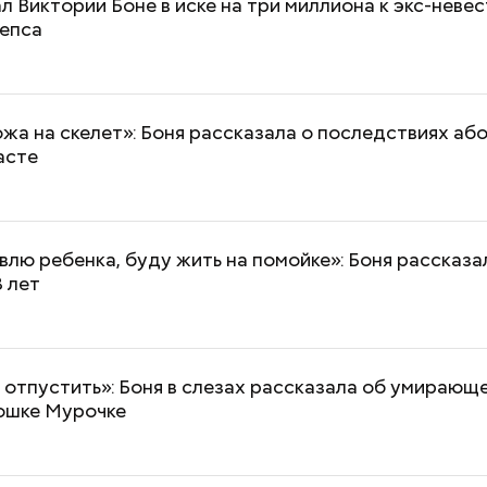
л Виктории Боне в иске на три миллиона к экс-неве
Лепса
жа на скелет»: Боня рассказала о последствиях або
асте
влю ребенка, буду жить на помойке»: Боня рассказа
8 лет
отпустить»: Боня в слезах рассказала об умирающ
ошке Мурочке