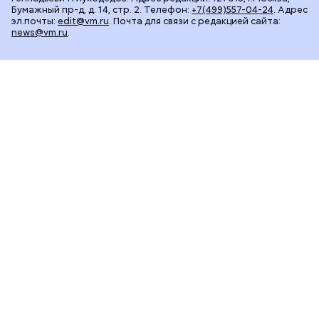
Бумажный пр-д, д. 14, стр. 2. Телефон:
+7(499)557-04-24
. Адрес
эл.почты:
edit@vm.ru
. Почта для связи с редакцией сайта:
news@vm.ru
.