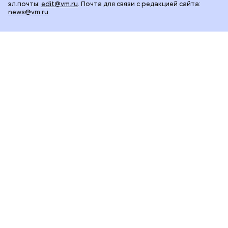
эл.почты:
edit@vm.ru
. Почта для связи с редакцией сайта:
news@vm.ru
.