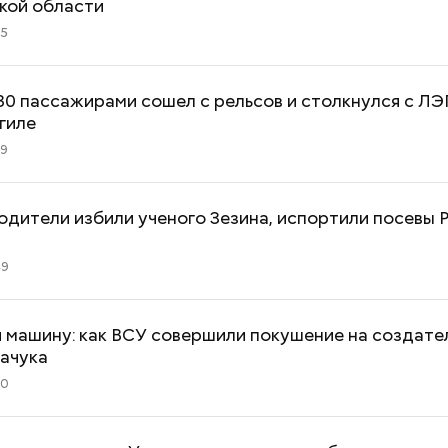
кой области
05
30 пассажирами сошел с рельсов и столкнулся с ЛЭ
гиле
59
родители избили ученого Зезина, испортили посевы 
49
 машину: как ВСУ совершили покушение на создате
качука
50