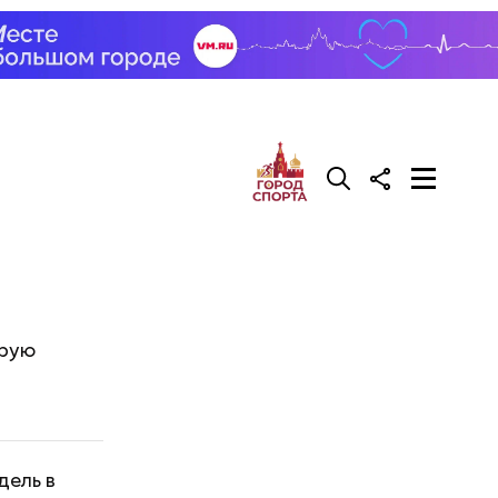
орую
дель в