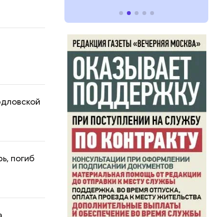
ердловской
ь, погиб
а