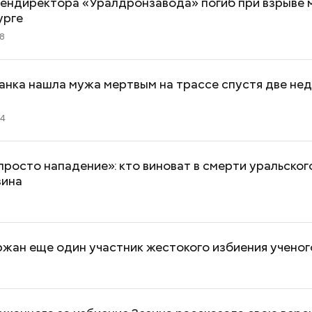
гендиректора «Уралдронзавода» погиб при взрыве 
урге
18
нка нашла мужа мертвым на трассе спустя две нед
24
просто нападение»: кто виноват в смерти уральског
зина
ржан еще один участник жестокого избиения ученог