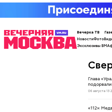
Вечерка ТВ
Газ
Новости
Фото
Вид
Эксклюзивы ВМ
Аф
Свер
Глава «Ура
подорвали
06 августа 13:
«112»: Мед