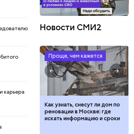
Новости СМИ2
ледователю
Проще, чем кажется
збитого
и карьера
 100 тысяч
Как узнать, снесут ли дом по
дарства при
реновации в Москве: где
ии: кто может
искать информацию и сроки
 какие нужны
в