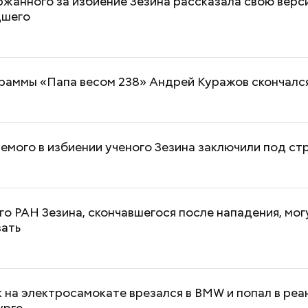
жанного за избиение Зезина рассказала свою вер
дшего
раммы «Папа весом 238» Андрей Куражов скончался
Хотела спасти малыша: как
Вода за 10 тыся
мать и сын погибли при
японский напит
падении из окна в Раменском
лишний вес
мого в избиении ученого Зезина заключили под ст
го РАН Зезина, скончавшегося после нападения, мог
вать
на электросамокате врезался в BMW и попал в реа
урге