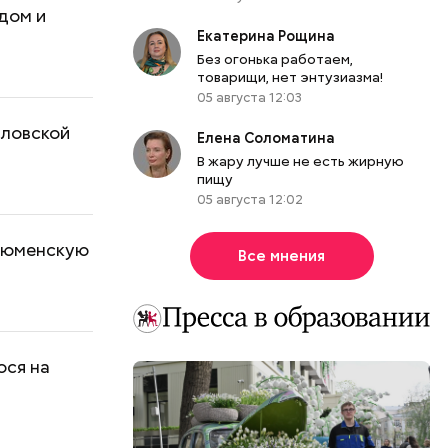
дом и
Екатерина Рощина
Без огонька работаем,
товарищи, нет энтузиазма!
05 августа 12:03
дловской
Елена Соломатина
В жару лучше не есть жирную
пищу
05 августа 12:02
 Тюменскую
Все мнения
ося на