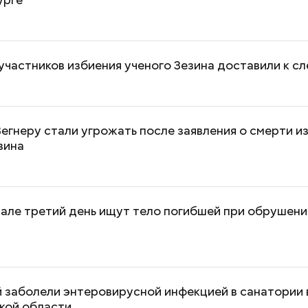
участников избиения ученого Зезина доставили к с
егнеру стали угрожать после заявления о смерти и
зина
рале третий день ищут тело погибшей при обрушени
Как поменять батареи дома и
Как получить до
не получить штраф
рублей от госу
трудной ситуац
претендовать и
 заболели энтеровирусной инфекцией в санатории 
документы
кой области