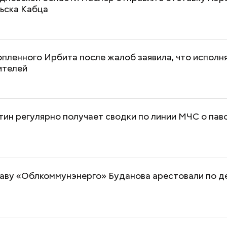
ьска Кабца
пленного Ирбита после жалоб заявила, что исполня
ителей
тин регулярно получает сводки по линии МЧС о пав
аву «Облкоммунэнерго» Буданова арестовали по д