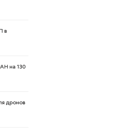
П в
РАН на 130
ля дронов