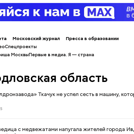
ета
Московский журнал
Пресса в образовании
ео
Спецпроекты
иша Москвы
Первые в медиа. Я — страна
дловская область
лдронзавода» Ткачук не успел сесть в машину, кот
25
ведица с медвежатами напугала жителей города Ив