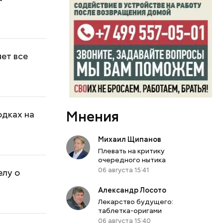
ет все
Мнения
одках на
Михаил Щипанов
Плевать на критику
очередного нытика
06 августа 15:41
елу о
Александр Лосото
Лекарство будущего:
таблетка-оригами
06 августа 15:40