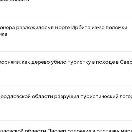
онера разложилось в морге Ирбита из-за поломки
ика
корнями: как дерево убило туристку в походе в Св
вердловской области разрушил туристический лагер
дловской области Паслер отправил в отставку мэр