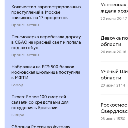
Унесенная 
Количество зарегистрированных
ждала хоз
преступлений в Москве
снизилось на 17 процентов
30 июня 00:47
Происшествия
Пенсионерка перебегала дорогу
Девочка п
в СВАО на красный свет и попала
области
под автобус
26 июня 20:16
Происшествия
Набравшая на ЕГЭ 500 баллов
Ученый Ши
московская школьница поступила
области
в МФТИ
Город
23 июня 21:14
Times: Более 100 смертей
связали со средствами для
Роскосмос
похудения в Британии
Свердловс
В мире
23 июня 15:50
Сборная России по футзалу