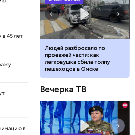
сию
 в 45 лет
ч: поможет ли
Людей разбросало по
ок сбросить
проезжей части: как
легковушка сбила толпу
ражу
пешеходов в Омске
Вечерка ТВ
ут
нимацию в