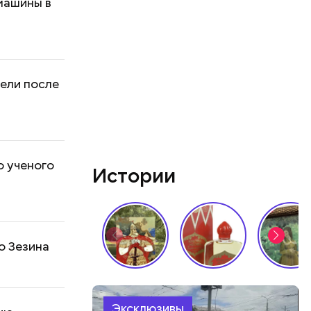
машины в
ели после
о ученого
Истории
о Зезина
Эксклюзивы