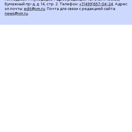
Бумажный пр-д, д. 14, стр. 2. Телефон:
+7(499)557-04-24
. Адрес
эл.почты:
edit@vm.ru
. Почта для связи с редакцией сайта:
news@vm.ru
.